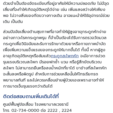
ด้วยจำเป็นต้องจัดระเบียบที่อยู่อาศัยให้มีความปลอดภัย ไม่มีจุด
เสี่ยงที่จะทำให้เกิดอุบัติเหตุได้ง่าย เช่น เพิ่มแสงสว่างให้เพียง
พอ ไม่วางสิ่งของกีดขวางทางเดิน อาจแนะนำให้ใช้อุปกรณ์ช่วย
เดิน เป็นต้น
ส่วนปัจจัยเสี่ยงด้านสุขภาพที่อาจทำให้ผู้สูงอายุกระดูกหักง่าย
อย่างภาวะโรคกระดูกพรุน ก็จำเป็นต้องได้รับการตรวจวัดมวล
กระดูกเพื่อวินิจฉัยและรับการรักษาด้วยยาหรือกายภาพบำบัด
เพื่อเพิ่มความแข็งแรงของกระดูกให้มากขึ้นได้ ทั้งนี้ หากผู้สูง
อายุเกิดอุบัติเหตุหรือล้มแล้ว
กระดูกสะโพกหัก
จะมีอาการปวด
รุนแรงบริเวณสะโพก มีรอยฟกช้ำ บวม หรือรู้สึกขัดบริเวณ
สะโพก ไม่สามารถยืนหรือลงน้ำหนักที่ขาได้ ขาข้างที่สะโพกหัก
จะสั้นลงหรือผิดรูป สำหรับการช่วยเหลือนั้นให้โทรเรียกรถ
พยาบาลทันที และไม่ควรเคลื่อนย้ายผู้ป่วยเองเพราะอาจทำให้
การบาดเจ็บรุนแรงกว่าเดิมได้
ติดต่อสอบถามเพิ่มเติมได้ที่
ศูนย์ฟื้นฟูข้อเสื่อม โรงพยาบาลเวชธานี
โทร. 02-734-0000 ต่อ 2222 , 2224