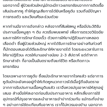
นอกจากนี้ ผู้ป่วยส่วนใหญ่มักจะมีภาวะแทรกซ้อนจากการติดเชื้อ
เส้นประสาทหู ทำให้สูญเสียการได้ยินหรือหูดับ รวมถึงมีปัญหา
การทรงตัว และเวียนศีรษะร่วมด้วย
หากท่านมีอาการดังกล่าว หลังจากที่สัมผัสหมู หรือมีประวัติรับ
ประทานเนื้อหมูสุก ๆ ดิบ ควรรีบพบแพทย์ เพื่อการตรวจวินิจฉัย
และการให้การรักษาโดยเร็ว ด้วยการให้ยาปฏิชีวนะทางหลอด
เลือดดำ ซึ่งผู้ป่วยส่วนใหญ่ หากได้รับการรักษาอย่างทันท่วงที
ก็มักตอบสนองได้ดีและรักษาให้หายขาดได้ โดยระยะเวลาในการ
ให้ยาปฏิชีวนะ ควรให้นานอย่างน้อย 2-3 สัปดาห์ แต่ถ้าหาก
รักษาล่าช้า ก็อาจเป็นอันตรายถึงแก่ชีวิต หรือเกิดภาวะ
แทรกซ้อน
โดยเฉพาะอาการหูดับ ซึ่งแม้จะรักษาหายจากโรคแล้ว แต่อาการ
หูดับมักจะยังคงอยู่ทำให้เกิดหูหนวกถาวรได้เมื่อรู้ถึงอันตราย
จากการรับประทานเนื้อหมูดิบแล้ว เราจึงควรปรุงอาหารให้สุกอยู่
เสมอ ล้างมือให้สะอาดก่อนรับประทานอาหาร หลีกเลี่ยงการใช้
อุปกรณ์ที่ปรุงอาหารและนำอาหารเข้าปากร่วมกัน แม้กระทั่งง่าย
ๆ อย่างการใช้ตะเกียบคีบอาหาร เราก็ไม่ควรมองข้าม นอกจาก