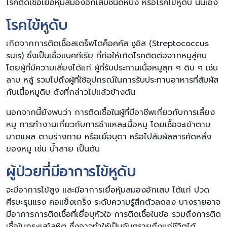
โรคติดเชื้อเยื่อหุ้มสมองอักเสบชนิดหนึ่ง หรือโรคไข้หูดับ นั่นเอง
โรคไข้หูดับ
เกิดจากการติดเชื้อสเตร็พโตค็อคคัส ซูอิส (Streptococcus
suis) ซึ่งเป็นเชื้อแบคทีเรีย ที่ก่อให้เกิดโรคติดต่อจากหมูสู่คน
โดยผู้ที่มีความเสี่ยงได้แก่ ผู้ที่รับประทานเนื้อหมูสุก ๆ ดิบ ๆ เช่น
ลาบ หลู้ รวมไปถึงผู้ที่ใช้อุปกรณ์ในการรับประทานอาหารที่สัมผัส
กับเนื้อหมูดิบ ดังที่กล่าวไปแล้วข้างต้น
นอกจากนี้ยังพบว่า การติดเชื้อในผู้ที่มีอาชีพเกี่ยวกับการเลี้ยง
หมู การทำงานเกี่ยวกับการชำแหละเนื้อหมู โดยเชื้อจะเข้าตาม
บาดแผล ตามร่างกาย หรือเยื่อบุตา หรือไปสัมผัสสารคัดหลั่ง
ของหมู เช่น น้ำลาย เป็นต้น
ผู้ป่วยที่มีอาการไข้หูดับ
จะมีอาการไข้สูง และมีอาการเยื่อหุ้มสมองอักเสบ ได้แก่ ปวด
ศีรษะรุนแรง คอแข็งเกร็ง ระดับความรู้สึกตัวลดลง บางรายอาจ
มีอาการการติดเชื้อที่เยื่อบุหัวใจ การติดเชื้อในข้อ รวมถึงการติด
เชื้อในกระแสโลหิต ซึ่งอาจทำให้เป็นอันตรายถึงแก่ชีวิตได้