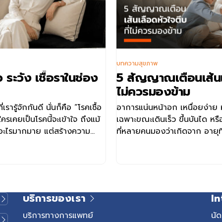
บทความสุขภาพ
ระวัง เชื้อราในช่อง
5 สัญญาณเตือนเส้นเล
ไม่ควรมองข้าม
เรารู้จักกันดี นั่นก็คือ “โรคเชื้อ
อาการแน่นหน้าอก เหนื่อยง่าย ห
รเคยเป็นโรคนี้จะเข้าใจ ถึงแม้
เฉพาะขณะเดินเร็ว ขึ้นบันได ห
ายอะไรมากมาย แต่สร้างความ
ที่หลายคนมองว่าเกิดจาก อายุที่
กิดอาการคันในบริเวณนั้นมาก
หรือความเครียด แต่ในบางกรณี 
สัญญาณของเส้นเลือดหัวใจตีบ
และแนวทางการรักษา อาจช่วยใ
เสี่ยง ค้นหาความผิดปกติได้เร็
สุขภาพหัวใจได้อย่างเหมาะสม เส
บริการของเรา
In
เส้นเลือดหัวใจตีบ หรือโรคหลอด
(Coronary Artery Disease: 
บริการทางการแพทย์
นั