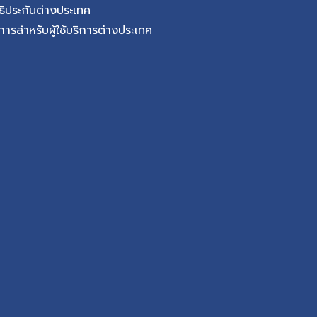
และออกซิเจนไปเลี้ยงกล้าม
ธิประกันต่างประเทศ
ลให้เลือดไปเลี้ยงหัวใจได้
การสำหรับผู้ใช้บริการต่างประเทศ
หัวใจต้องการออกซิเจน
เดินเร็ว หรือทำกิจกรรม
กิดจากภาวะหลอดเลือดแดง
กิดจากการสะสมไขมัน
ภายในผนังหลอดเลือด
ทำให้ช่องทางเดินเลือด
กล้ามเนื้อหัวใจลดลง ผู้
บหน้าอก เหนื่อยง่าย
ดเจนขึ้น เมื่อหัวใจต้อง
จตีบมักค่อย […]