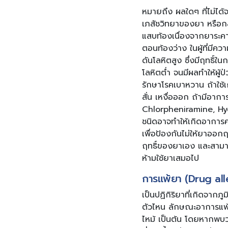
หมายถึง ผลใดๆ ที่ไม่ได้
เภสัชวิทยาของยา หรือกล
แสบท้องเนื่องจากยาระค
ตอนท้องว่าง ในผู้ที่มี
ดันโลหิตสูง ซึ่งมีฤทธิ์
โลหิตต่ำ จนมีผลทำให้ผู้
รักษาโรคเบาหวาน ถ้าใช้เ
สั่น เหงื่อออก ถ้ามีอา
Chlorpheniramine, Hyd
ชนิดอาจทำให้เกิดอาการค
เพื่อป้องกันไม่ให้ยาออกฤ
ฤทธิ์ของยาเอง และสามาร
ห้ามใช้ยาเสมอไป
การแพ้ยา (Drug all
เป็นปฏิกิริยาที่เกิดจากภ
ตัวไหน ลักษณะอาการแพ้ย
ไหม้ เป็นต้น โดยหากพบ