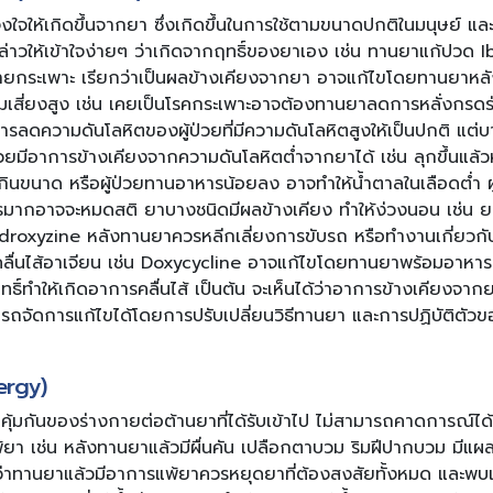
จงใจให้เกิดขึ้นจากยา ซึ่งเกิดขึ้นในการใช้ตามขนาดปกติในมนุษย์ แล
่าวให้เข้าใจง่ายๆ ว่าเกิดจากฤทธิ์ของยาเอง เช่น ทานยาแก้ปวด 
ายกระเพาะ เรียกว่าเป็นผลข้างเคียงจากยา อาจแก้ไขโดยทานยาหลั
ความเสี่ยงสูง เช่น เคยเป็นโรคกระเพาะอาจต้องทานยาลดการหลั่งกร
ในการลดความดันโลหิตของผู้ป่วยที่มีความดันโลหิตสูงให้เป็นปกติ แต่
ป่วยมีอาการข้างเคียงจากความดันโลหิตต่ำจากยาได้ เช่น ลุกขึ้นแล้วห
กินขนาด หรือผู้ป่วยทานอาหารน้อยลง อาจทำให้น้ำตาลในเลือดต่ำ ผู
การมากอาจจะหมดสติ ยาบางชนิดมีผลข้างเคียง ทำให้ง่วงนอน เช่น ยา
roxyzine หลังทานยาควรหลีกเลี่ยงการขับรถ หรือทำงานเกี่ยวกั
ลื่นไส้อาเจียน เช่น Doxycycline อาจแก้ไขโดยทานยาพร้อมอาหาร 
ทธิ์ทำให้เกิดอาการคลื่นไส้ เป็นต้น จะเห็นได้ว่าอาการข้างเคียงจาก
ถจัดการแก้ไขได้โดยการปรับเปลี่ยนวิธีทานยา และการปฏิบัติตัวของ
ergy)
ูมิคุ้มกันของร่างกายต่อต้านยาที่ได้รับเข้าไป ไม่สามารถคาดการณ์ได้
า เช่น หลังทานยาแล้วมีผื่นคัน เปลือกตาบวม ริมฝีปากบวม มีแผลบ
ว่าทานยาแล้วมีอาการแพ้ยาควรหยุดยาที่ต้องสงสัยทั้งหมด และพบแ