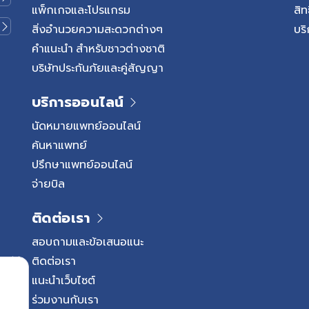
เลือดหัวใจซึ่งทำหน้าที่นำเลือด
แพ็กเกจและโปรแกรม
สิท
เนื้อหัวใจเกิดการตีบแคบลง ส่งผ
สิ่งอำนวยความสะดวกต่างๆ
บริ
ไม่เพียงพอ โดยเฉพาะในช่วงที่
คำแนะนำ สำหรับชาวต่างชาติ
มากขึ้น เช่น ขณะออกกำลังกาย 
บริษัทประกันภัยและคู่สัญญา
ที่ใช้แรง โดยสาเหตุหลัก ๆ เ
แข็ง (Atherosclerosis) ซึ่งเ
บริการออนไลน์
คอเลสเตอรอล และสารต่าง ๆ 
จนเกิดเป็นคราบพลัค (Plaque) 
นัดหมายแพทย์ออนไลน์
ค่อย ๆ แคบลงเมื่อเลือดไปเลี้ยง
ค้นหาแพทย์
ป่วยอาจมีอาการแน่นหน้าอก เจ็
ปรึกษาแพทย์ออนไลน์
หรือหายใจไม่อิ่ม โดยอาการอาจชั
จ่ายบิล
ทำงานหนักขึ้น โรคเส้นเลือดหัวใ
ติดต่อเรา
สอบถามและข้อเสนอแนะ
ติดต่อเรา
แนะนำเว็บไซต์
ร่วมงานกับเรา