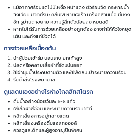
แม้อากาศร้อนแต่ไม่มีเหงื่อ หน้าแดง ตัวร้อนจัด กระหายน้ำ
วิงเวียน ปวดศีรษะ คลื่นไส้ หายใจเร็ว เกร็งกล้ามเนื้อ มึนงง
ชัก รูม่านตาขยาย ความรู้สึกตัวน้อยลง หมดสติ
หากไม่ได้รับการช่วยเหลืออย่างถูกต้อง อาจทำให้หัวใจหยุด
เต้น และถึงแก่ชีวิตได้
การช่วยเหลือเบื้องต้น
นำผู้ป่วยเข้าร่ม นอนราบ ยกเท้าสูง
ปลดหรือคลายเสื้อผ้าที่รัดแน่นออก
ใช้ผ้าชุบน้ำประคบตามตัว และใช้พัดลมเป่าระบายความร้อน
รีบนำส่งโรงพยาบาล
ดูแลตนเองอย่างไรห่างไกลฮีทสโตรก
ดื่มน้ำอย่างน้อยวันละ 6-8 แก้ว
ใส่เสื้อผ้าสีอ่อน และระบายความร้อนได้ดี
หลีกเลี่ยงการอยู่กลางแดด
หลีกเลี่ยงเครื่องดื่มแอลกอฮอล์
ควรดูแลเด็กและผู้สูงอายุเป็นพิเศษ