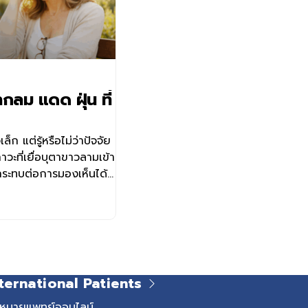
ากลม แดด ฝุ่น ที่
็ก แต่รู้หรือไม่ว่าปัจจัย
ภาวะที่เยื่อบุตาขาวลามเข้า
ระทบต่อการมองเห็นได้
ื้อคือภาวะที่ผังผืด
าวแล้วลามเข้าหา
พบได้ในผู้ที่โดนแสง
อย่างเรื้อรัง หาก
 ทำให้ตาแดง ระคายเคือง
เนื้อ vs ต้อลม
ternational Patients
อย่างไร? • ต้อลม
นเยื่อบุตาขาว ไม่ล้ำเข้า
ดหมายแพทย์ออนไลน์