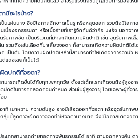
าะหากเกิดความผิดปกติแล้ว อาจรุนแรงถึงขั้นสูญเสียการมองเห็นไ
ามีอะไรบ้าง?
เป็นแผ่นบาง จึงมีโอกาสฉีกขาดเป็นรู หรือหลุดลอก รวมถึงมีโอกาสอ
ป็นเนื้องอกธรรมดา หรือเนื้อร้ายที่เรารู้จักกันดีว่าคือ มะเร็ง นอ
จุดรับภาพชัด เป็นบริเวณที่มักจะเกิดความผิดปกติ เช่น จุดรับภาพเสื่
ต้น รวมถึงเส้นเลือดที่มาเลี้ยงจอตา ก็สามารถเกิดความผิดปกติได้เช่
อก เป็นต้น โดยความผิดปกติเหล่านี้สามารถทำให้เกิดอาการตามัว 
แต่แสงเลยก็เป็นได้
ผิดปกติที่จอตา?
 สามารถเกิดขึ้นได้กับทุกเพศทุกวัย ตั้งแต่เด็กแรกเกิดจนถึงผู้สูงอ
ผิดปกติในทารกคลอดก่อนกำหนด ส่วนในผู้สูงอายุ โดยเฉพาะผู้ที่อาย
ื่อม
ว อาทิ เบาหวาน ความดันสูง อาจมีเลือดออกที่จอตา หรือจุดรับภาพบวม
กลุ่มนี้ลูกตาจะยืดยาวออกทำให้จอตาบางมาก จึงมีโอกาสเกิดจอตา
ระเภทสามารถถ่ายทอดทางพันธุกรรมได้ อาทิ ตาบอดกลางคืน ตาบอด