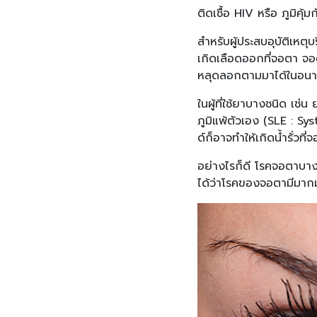
ติดเชื้อ HIV หรือ ภูมิคุ
สำหรับผู้ประสบอุบัติเหต
เกิดเลือดออกที่จอตา จอ
หลุดลอกตามมาได้ในอน
ในผู้ที่ใช้ยาบางชนิด เ
ภูมิแพ้ตัวเอง (SLE : 
ด์ก็อาจทำให้เกิดน้ำรั่วที่
อย่างไรก็ดี โรคจอตาบางป
ได้ว่าโรคของจอตามีมากม