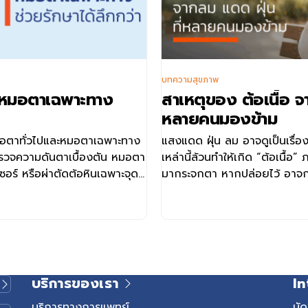
บทความสุขภาพ
 หมอตาเฉพาะทาง
สาเหตุของ ต้อเนื้อ จ
หลายคนมองข้าม
อตาทั่วไปและหมอตาเฉพาะทาง
แสงแดด ฝุ่น ลม อาจดูเป็นเรื่องเล
ตรวจความดันตาเบื้องตัน หมอตา
เหล่านี้ล้วนทำให้เกิด “ต้อเนื้อ” 
ร์ หรือผ่าตัดต้อหินเฉพาะจุด
มากระจกตา หากปล่อยไว้ อาจก
ระสาทตา หมอตาทั่วไป –
จริง ต้อเนื้อคืออะไร ต้อเน
ตา หมอตาเฉพาะทาง – ตรวจ
ของเยื่อบุตางอกจากเยื่อบุตาข
ดสีดูหลอดเลือด เพื่อให้การ
กระจกตา มักเริ่มจากด้านหัวตา 
รงจุด และสามารถผ่าตัดรักษา
อัลตราไวโอเลต (UV) ลมหรือฝุ่น
ทั่วไป – รักษาแผลหรือการ
ลุกลามมากหรือบังการมองเห็น
จากการติดเชื้อ ฝุ่นเข้าตา
หรือเกิดภาวะสายตาเอียงได้ ต้อ
บริการของเรา
In
ูกวิธี หมอตาเฉพาะทาง –
(Pinguecula) แตกต่างกัน
 และรักษาด้วยการผ่าตัดปลูก
(Pinguecula): ก้อนนูนสีเหลืองบ
บริการทางการแพทย์
นั