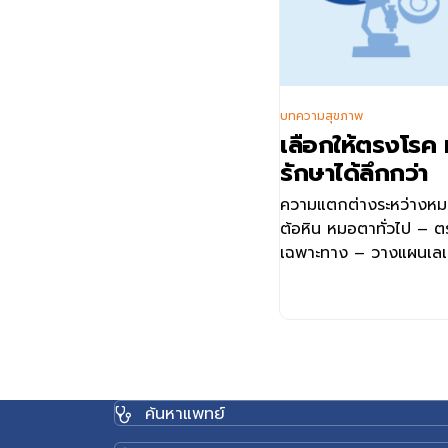
บทความสุขภาพ
เลือกให้ตรงโรค
รักษาได้ลึกกว่า
ความแตกต่างระหว่างหม
ต้อหิน หมอตาทั่วไป – 
เฉพาะทาง – วางแผนเลเซอ
ป้องกันตาบอดถาวร จอป
ตรวจภาพรวมจอประสาก
ด้วยเทคโนโลยี OCT / ฉี
รักษาเบาหวานขึ้นตาได้ต
จอตาได้ กระจกตา หมอตา
อักเสบของกระจกตา เช่น 
ค้นหาแพทย์
หรือใส่คอนแทคเลนส์ไม่ถ
วินิจฉัยโรคกระจกตาโป่ง