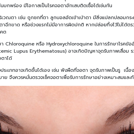
้มกันบกพร่อง มีโอกาสเป็นโรคจอตาอักเสบติดเชื้อได้เช่นกัน
ุบริเวณตา เช่น ถูกชกที่ตา ลูกบอลอัดเข้าเบ้าตา มีสิ่งแปลกปลอมกร
ตาฉีกขาด หรือช่วงแรกไม่มีอาการผิดปกติ หากปล่อยทิ้งไว้ไม่ได้ต
าคต
ช่น ยา Chloroquine หรือ Hydroxychloroquine ในการรักษาโรคข้ออ
Systemic Lupus Erythematosus) อาจเกิดปัญหาจุดรับภาพเสื่อม 
จอตาได้
ระเภทอาจเกิดขึ้นได้เอง เช่น พังผืดที่จอตา จุดรับภาพเป็นรู เนื้อง
าย จึงควรหมั่นตรวจเช็คจอตาเพื่อรับการรักษาอย่างเหมาะสมและทั