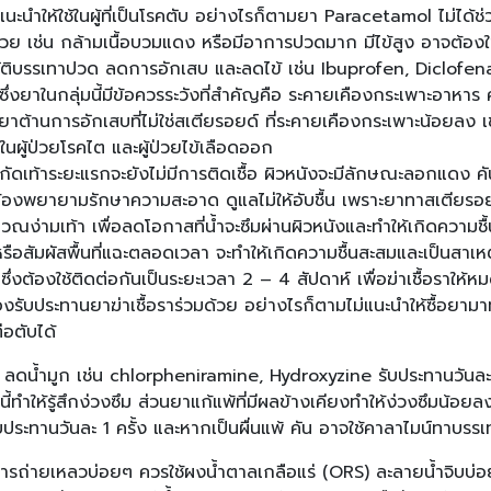
ม่แนะนำให้ใช้ในผู้ที่เป็นโรคตับ อย่างไรก็ตามยา Paracetamol ไม่ได
ย เช่น กล้ามเนื้อบวมแดง หรือมีอาการปวดมาก มีไข้สูง อาจต้องใช้
มบัติบรรเทาปวด ลดการอักเสบ และลดไข้ เช่น Ibuprofen, Diclof
ึ่งยาในกลุ่มนี้มีข้อควรระวังที่สำคัญคือ ระคายเคืองกระเพาะอาหา
ยาต้านการอักเสบที่ไม่ใช่สเตียรอยด์ ที่ระคายเคืองกระเพาะน้อยลง
ช้ในผู้ป่วยโรคไต และผู้ป่วยไข้เลือดออก
ำกัดเท้าระยะแรกจะยังไม่มีการติดเชื้อ ผิวหนังจะมีลักษณะลอกแดง 
องพยายามรักษาความสะอาด ดูแลไม่ให้อับชื้น เพราะยาทาสเตียรอยด์
วณง่ามเท้า เพื่อลดโอกาสที่น้ำจะซึมผ่านผิวหนังและทำให้เกิดความชื้น
หรือสัมผัสพื้นที่แฉะตลอดเวลา จะทำให้เกิดความชื้นสะสมและเป็นสาเหต
 ซึ่งต้องใช้ติดต่อกันเป็นระยะเวลา 2 – 4 สัปดาห์ เพื่อฆ่าเชื้อราใ
ต้องรับประทานยาฆ่าเชื้อราร่วมด้วย อย่างไรก็ตามไม่แนะนำให้ซื้อยา
่อตับได้
ัน ลดน้ำมูก เช่น chlorpheniramine, Hydroxyzine รับประทานวันละ 3
้ทำให้รู้สึกง่วงซึม ส่วนยาแก้แพ้ที่มีผลข้างเคียงทำให้ง่วงซึมน้อยล
ประทานวันละ 1 ครั้ง และหากเป็นผื่นแพ้ คัน อาจใช้คาลาไมน์ทาบรร
ารถ่ายเหลวบ่อยๆ ควรใช้ผงน้ำตาลเกลือแร่ (ORS) ละลายน้ำจิบบ่อย