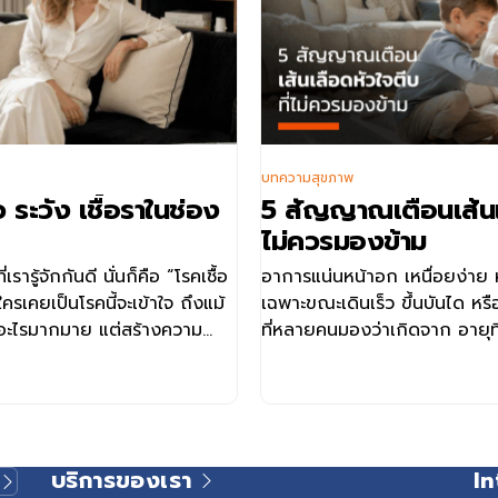
บทความสุขภาพ
ระวัง เชื้อราในช่อง
5 สัญญาณเตือนเส้นเล
ไม่ควรมองข้าม
เรารู้จักกันดี นั่นก็คือ “โรคเชื้อ
อาการแน่นหน้าอก เหนื่อยง่าย ห
รเคยเป็นโรคนี้จะเข้าใจ ถึงแม้
เฉพาะขณะเดินเร็ว ขึ้นบันได ห
ายอะไรมากมาย แต่สร้างความ
ที่หลายคนมองว่าเกิดจาก อายุที่
กิดอาการคันในบริเวณนั้นมาก
หรือความเครียด แต่ในบางกรณี 
สัญญาณของเส้นเลือดหัวใจตีบ
และแนวทางการรักษา อาจช่วยใ
เสี่ยง ค้นหาความผิดปกติได้เร็
สุขภาพหัวใจได้อย่างเหมาะสม เส
บริการของเรา
In
เส้นเลือดหัวใจตีบ หรือโรคหลอด