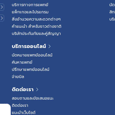
(Coronary Artery Disease: 
บริการทางการแพทย์
นั
เลือดหัวใจซึ่งทำหน้าที่นำเลือด
แพ็กเกจและโปรแกรม
สิท
เนื้อหัวใจเกิดการตีบแคบลง ส่งผ
สิ่งอำนวยความสะดวกต่างๆ
บริ
ไม่เพียงพอ โดยเฉพาะในช่วงที่
คำแนะนำ สำหรับชาวต่างชาติ
มากขึ้น เช่น ขณะออกกำลังกาย 
บริษัทประกันภัยและคู่สัญญา
ที่ใช้แรง โดยสาเหตุหลัก ๆ เ
แข็ง (Atherosclerosis) ซึ่งเ
บริการออนไลน์
คอเลสเตอรอล และสารต่าง ๆ 
จนเกิดเป็นคราบพลัค (Plaque) 
นัดหมายแพทย์ออนไลน์
ค่อย ๆ แคบลงเมื่อเลือดไปเลี้ยง
ค้นหาแพทย์
ป่วยอาจมีอาการแน่นหน้าอก เจ็
ปรึกษาแพทย์ออนไลน์
หรือหายใจไม่อิ่ม โดยอาการอาจชั
จ่ายบิล
ทำงานหนักขึ้น โรคเส้นเลือดหัวใ
ติดต่อเรา
สอบถามและข้อเสนอแนะ
ติดต่อเรา
แนะนำเว็บไซต์