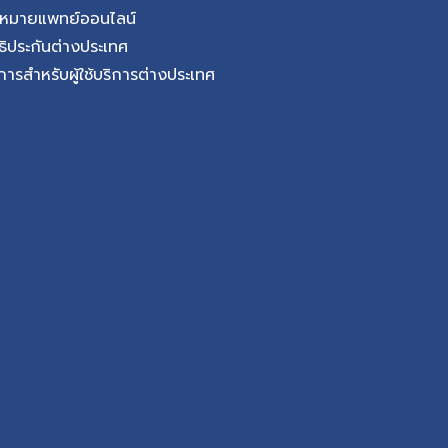
CAD) คือ ภาวะที่หลอด
ดหมายแพทย์ออนไลน์
และออกซิเจนไปเลี้ยงกล้าม
ธิประกันต่างประเทศ
ลให้เลือดไปเลี้ยงหัวใจได้
การสำหรับผู้ใช้บริการต่างประเทศ
หัวใจต้องการออกซิเจน
เดินเร็ว หรือทำกิจกรรม
กิดจากภาวะหลอดเลือดแดง
กิดจากการสะสมไขมัน
ภายในผนังหลอดเลือด
ทำให้ช่องทางเดินเลือด
กล้ามเนื้อหัวใจลดลง ผู้
บหน้าอก เหนื่อยง่าย
ดเจนขึ้น เมื่อหัวใจต้อง
จตีบมักค่อย […]