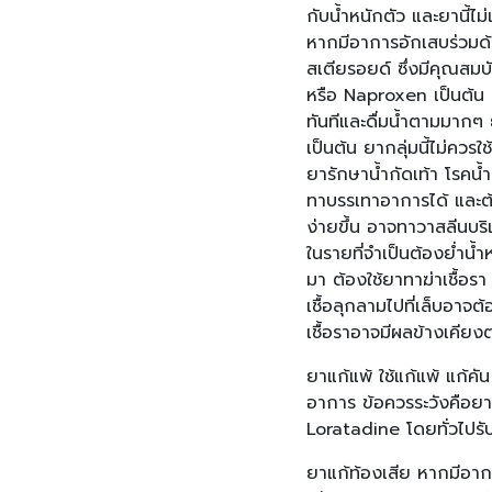
กับน้ำหนักตัว และยานี้ไ
หากมีอาการอักเสบร่วมด้ว
สเตียรอยด์ ซึ่งมีคุณส
หรือ Naproxen เป็นต้น ซ
ทันทีและดื่มน้ำตามมากๆ 
เป็นต้น ยากลุ่มนี้ไม่ควรใ
ยารักษาน้ำกัดเท้า โรคน้
ทาบรรเทาอาการได้ และต้
ง่ายขึ้น อาจทาวาสลีนบริเ
ในรายที่จำเป็นต้องย่ำน้ำ
มา ต้องใช้ยาทาฆ่าเชื้อรา
เชื้อลุกลามไปที่เล็บอาจ
เชื้อราอาจมีผลข้างเคียงต
ยาแก้แพ้ ใช้แก้แพ้ แก้ค
อาการ ข้อควรระวังคือยานี
Loratadine โดยทั่วไปรับ
ยาแก้ท้องเสีย หากมีอาก