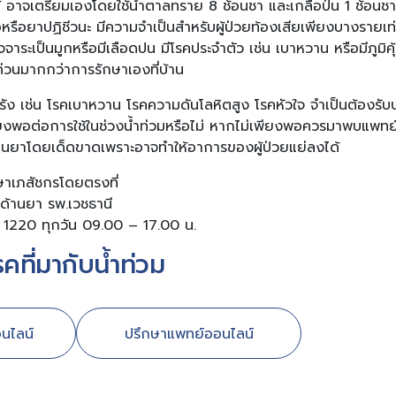
อาจเตรียมเองโดยใช้น้ำตาลทราย 8 ช้อนชา และเกลือป่น 1 ช้อนชา ผ
อหรือยาปฏิชีวนะ มีความจำเป็นสำหรับผู้ป่วยท้องเสียเพียงบางรายเท่านั้
จาระเป็นมูกหรือมีเลือดปน มีโรคประจำตัว เช่น เบาหวาน หรือมีภูมิคุ
่วนมากกว่าการรักษาเองที่บ้าน
รื้อรัง เช่น โรคเบาหวาน โรคความดันโลหิตสูง โรคหัวใจ จำเป็นต้องรั
ียงพอต่อการใช้ในช่วงน้ำท่วมหรือไม่ หากไม่เพียงพอควรมาพบแพทย์เพ
ทานยาโดยเด็ดขาดเพราะอาจทำให้อาการของผู้ป่วยแย่ลงได้
กษาเภสัชกรโดยตรงที่
รด้านยา รพ.เวชธานี
1220 ทุกวัน 09.00 – 17.00 น.
โรคที่มากับน้ำท่วม
นไลน์
ปรึกษาแพทย์ออนไลน์