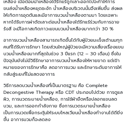
เหลือง เมื่อต่อมน้ำเหลืองใต้รักแร้ถูกเลาะออกไปจะทำให้การ
ขนส่งน้ำเหลืองหยุดชะงัก น้ำเหลืองบริเวณนั้นจึงเพิ่มขึ้น ส่งผล
ให้เกิดการอุดตันและมีอาการบวมน้ำเหลืองตามมา โดยเฉพาะ
หากได้รับการผ่าตัดเลาะต่อมน้ำเหลืองใต้รักแร้ร่วมกับการฉาย
รังสี จะมีโอกาสเกิดภาวะแขนบวมน้ำเหลืองมากกว่า 30 %
อาการบวมน้ำเหลืองสามารถเกิดขึ้นได้กับผู้ป่วยมะเร็งเต้านมทุก
คนที่ได้รับการรักษา โดยส่วนใหญ่ผู้ป่วยจะมีความเสี่ยงเรื่องแขน
บวมน้ำเหลืองมากที่สุดในช่วง 3 ปีแรก (12 – 30 เดือน) ซึ่งใน
ปัจจุบันยังไม่มีวิธีรักษาอาการบวมน้ำเหลืองให้หายขาด แต่เป้า
หมายของการรักษาคือ ลดอาการบวม และรักษาระดับอาการให้
กลับสู่ระยะที่ไม่แสดงอาการ
วิธีการลดบวมน้ำเหลืองที่เป็นมาตรฐาน คือ Complete
Decongestive Therapy หรือ CDT ประกอบไปด้วย การดูแล
ผิว, การนวดระบายน้ำเหลือง, การใช้ผ้ายืดหรือปลอกแขนลด
บวม, และการออกกำลังกาย ซึ่งการนวดระบายน้ำเหลือง
เป็นการนวดเพื่อกระตุ้นให้ระบบไหลเวียนน้ำเหลืองทำงานได้ดียิ่ง
ขึ้น อาการบวมก็จะลดลง