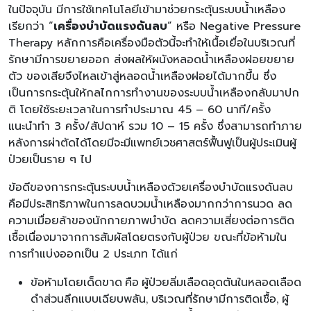
ในปัจจุบัน มีการใช้เทคโนโลยีเข้ามาช่วยกระตุ้นระบบน้ำเหลือง
เรียกว่า “
เครื่องบำบัดแรงดันลบ
” หรือ Negative Pressure
Therapy หลักการคือเครื่องมือตัวนี้จะทำให้เนื้อเยื่อในบริเวณที่
รักษามีการขยายออก ส่งผลให้ผนังหลอดน้ำเหลืองฝอยขยาย
ตัว ของเสียจึงไหลเข้าสู่หลอดน้ำเหลืองฝอยได้มากขึ้น ซึ่ง
เป็นการกระตุ้นให้กลไกการทำงานของระบบน้ำเหลืองกลับมาปก
ติ โดยใช้ระยะเวลาในการทำประมาณ 45 – 60 นาที/ครั้ง
แนะนำทำ 3 ครั้ง/สัปดาห์ รวม 10 – 15 ครั้ง ซึ่งสามารถทำภาย
หลังการผ่าตัดได้โดยมีจะมีแพทย์เวชศาสตร์ฟื้นฟูเป็นผู้ประเมินผู้
ป่วยเป็นราย ๆ ไป
ข้อดีของการกระตุ้นระบบน้ำเหลืองด้วยเครื่องบำบัดแรงดันลบ
คือมีประสิทธิภาพในการลดบวมน้ำเหลืองมากกว่าการนวด ลด
ความเมื่อยล้าของนักกายภาพบำบัด ลดความเสี่ยงต่อการติด
เชื้อเนื่องมาจากการสัมผัสโดยตรงกับผู้ป่วย ขณะที่ข้อห้ามใน
การทำแบ่งออกเป็น 2 ประเภท ได้แก่
ข้อห้ามโดยเด็ดขาด คือ ผู้ป่วยลิ่มเลือดอุดตันในหลอดเลือด
ดำส่วนลึกแบบเฉียบพลัน, บริเวณที่รักษามีการติดเชื้อ, ผู้