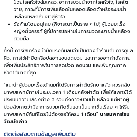
ป่วยโรคหัวใจล้มเหลว, อาการบวมน้ำจากโรคหัวใจ, โรคไต
วาย, ภาวะที่มีการเพิ่มเลือดในหลอดเลือดดำหรือระบบน้ำ
เหลืองไหลกลับเข้าสู่หัวใจ
ข้อห้ามโดยอนุโลม (พิจารณาเป็นราย ๆ ไป) ผู้ป่วยมะเร็ง,
หญิงตั้งครรภ์ ผู้ที่มีการข้อห้ามในการนวดระบายน้ำเหลือง
ด้วยมือ
ทั้งนี้ การใช้เครื่องบำบัดแรงดันลบจำเป็นต้องทำร่วมกับการดูแล
ผิว, การใช้ผ้ายืดหรือปลอกแขนลดบวม และการออกกำลังกาย
เพื่อเพิ่มประสิทธิภาพในการลดปวด ลดบวม และเพิ่มคุณภาพ
ชีวิตได้มากที่สุด
“แนะนำผู้ป่วยมะเร็งเต้านมที่ได้รับการผ่าตัดรักษาแล้ว ควรกลับ
มาพบแพทย์ภายในระยะเวลา 1 เดือนหลังผ่าตัด เพื่อให้แพทย์ได้
ประเมินความเสี่ยงต่าง ๆ รวมถึงภาวะบวมน้ำเหลือง แต่หากผู้
ป่วยสังเกตว่ามีอาการบวมเกิดขึ้นและเป็นมากขึ้นเรื่อย ๆ ให้รีบ
มาพบแพทย์ทันทีโดยไม่ต้องรอให้ครบ 1 เดือน”
นายแพทย์ธน
วัฒน์กล่าว
ติดต่อสอบถามข้อมูลเพิ่มเติม