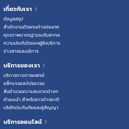
อาการภายในประมาณ 2–6 สัปดาห์ อาการที่พบได้ เช่น ไข้
เกี่ยวกับเรา
อ่อนเพลีย คลื่นไส้ อาเจียน เบื่ออาหาร ปวดท้องบริเวณชาย
โครงขวา ปัสสาวะสีเข้ม ตาเหลือง หรือผิวเหลือง ซึ่งเป็นอาการ
ข้อมูลสรุป
ของภาวะดีซ่าน แม้ผู้ป่วยส่วนใหญ่มักหายได้เอง แต่บางกลุ่ม
สำนักงานตัวแทนต่างประเทศ
อาจมีความเสี่ยงต่อการเกิดอาการรุนแรงมากกว่าคนทั่วไป โดย
คุณภาพมาตรฐานระดับสากล
เฉพาะผู้สูงอายุ ผู้ที่มีโรคตับเรื้อรังอยู่เดิม หรือผู้ที่มีภูมิคุ้มกัน
ความประทับใจของผู้รับบริการ
บกพร่อง ซึ่งอาจเกิดภาวะตับอักเสบรุนแรงและจำเป็นต้องได้รับ
ข่าวสารและบริการ
การดูแลอย่างใกล้ชิดจากแพทย์ ไวรัสตับอักเสบบี ช่องทาง
ติดต่อ อาการ และความเสี่ยง […]
บริการของเรา
บริการทางการแพทย์
แพ็กเกจและโปรแกรม
สิ่งอำนวยความสะดวกต่างๆ
คำแนะนำ สำหรับชาวต่างชาติ
บริษัทประกันภัยและคู่สัญญา
บริการออนไลน์