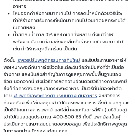
อาหาร
โหมออกกำลังกายมากเกินไป การลดน้ำหนักด้วยวิธีนี้จะ
ทำให้ร่างกายรับภาระที่หนักมากเกินไป จนเกิดผลกระทบได้
ในภายหลัง
น้ำอัดลมน้ำตาล 0% และไดเอททั้งหลาย ถึงแม้ว่าให้
พลังงานน้อย แต่อาจส่งผลเสียกับร่างกายในระยะยาวได้
เช่น ทำให้กระดูกสึกกร่อน เป็นต้น
ดังนั้น
#ควรปรับพฤติกรรมการกินใหม่
และรับประทานอาหารให้
พอเหมาะพอดีกับการใช้ชีวิตในแต่ละวันถือว่าเป็นสิ่งที่จำเป็นต่อ
ร่างกาย และเป็นสิ่งสำคัญในการดูแลสุขภาพขั้นพื้นฐานของ
ชีวิต นอกจากนี้ ยังมีวิธีการลดความอ้วนด้วยวิธีทางการแพทย์
ซึ่งก็คือการใส่บอลลูนในกระเพาะอาหาร เป็นวิธีที่ไม่ต้องผ่าตัด
โดย
#แพทย์เฉพาะทางด้านระบบทางเดินอาหาร
จะใช้วิธีการ
ส่องกล้องเพื่อใส่บอลลูนเข้าไปในกระเพาะอาหาร ซึ่งตัวบอลลูนจะ
เป็นซิลิโคนทางการแพทย์ และใส่น้ำผสมกับสารสีฟ้า (เมธิลีนบลู)
เข้าไปในบอลลูนประมาณ 400-500 ซีซี ทั้งนี้ แพทย์จะเป็นผู้
ประเมินความเหมาะสมขนาดของบอลลูน เพื่อประสิทธิภาพสูงสุด
ในการลดน้ำหนักของแต่ละบุคคล