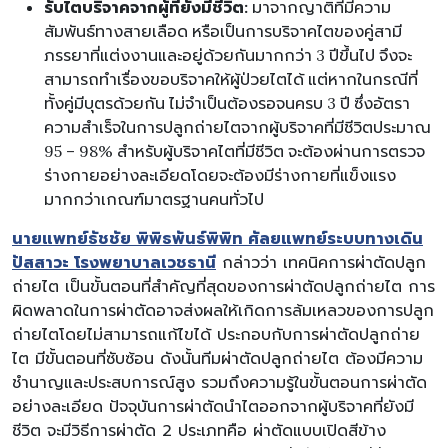
รับไตบริจาคจากผู้ที่ยังมีชีวิต:
มาจากญาติที่มีความ
สัมพันธ์ทางสายเลือด หรือเป็นการบริจาคไตของคู่สามี
ภรรยาที่แต่งงานและอยู่ด้วยกันมากกว่า 3 ปีขึ้นไป จึงจะ
สามารถทำเรื่องขอบริจาคให้ผู้ป่วยไตได้ แต่หากในกรณีที่
ทั้งคู่มีบุตรด้วยกัน ไม่จำเป็นต้องรอจนครบ 3 ปี ซึ่งอัตรา
ความสำเร็จในการปลูกถ่ายไตจากผู้บริจาคที่มีชีวิตประมาณ
95 – 98% สำหรับผู้บริจาคไตที่มีชีวิต จะต้องผ่านการตรวจ
ร่างกายอย่างละเอียดโดยจะต้องมีร่างกายที่แข็งแรง
มากกว่าเกณฑ์มาตรฐานคนทั่วไป
นายแพทย์ธัชชัย พิพิธพันธ์พิพิท ศัลยแพทย์ระบบทางเดิน
ปัสสาวะ โรงพยาบาลเวชธานี
กล่าวว่า เทคนิคการผ่าตัดปลูก
ถ่ายไต เป็นขั้นตอนที่สำคัญที่สุดของการผ่าตัดปลูกถ่ายไต การ
ผิดพลาดในการผ่าตัดอาจส่งผลให้เกิดการล้มเหลวของการปลูก
ถ่ายไตโดยไม่สามารถแก้ไขได้ ประกอบกับการผ่าตัดปลูกถ่าย
ไต มีขั้นตอนที่ซับซ้อน ดังนั้นทีมผ่าตัดปลูกถ่ายไต ต้องมีความ
ชำนาญและประสบการณ์สูง รวมถึงความรู้ในขั้นตอนการผ่าตัด
อย่างละเอียด ปัจจุบันการผ่าตัดนำไตออกจากผู้บริจาคที่ยังมี
ชีวิต จะมีวิธีการผ่าตัด 2 ประเภทคือ ผ่าตัดแบบเปิดสีข้าง