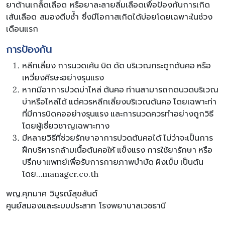
ยาต้านเกล็ดเลือด หรือยาละลายลิ่มเลือดเพื่อป้องกันการเกิด
เส้นเลือด สมองตีบซ้ำ ซึ่งมีโอกาสเกิดได้บ่อยโดยเฉพาะในช่วง
เดือนแรก
การป้องกัน
หลีกเลี่ยง การนวดเค้น บิด ดัด บริเวณกระดูกต้นคอ หรือ
เหวี่ยงศีรษะอย่างรุนแรง
หากมีอาการปวดบ่าไหล่ ต้นคอ ท่านสามารถกดนวดบริเวณ
บ่าหรือไหล่ได้ แต่ควรหลีกเลี่ยงบริเวณต้นคอ โดยเฉพาะท่า
ที่มีการบิดคออย่างรุนแรง และการนวดควรทำอย่างถูกวิธี
โดยผู้เชี่ยวชาญเฉพาะทาง
มีหลายวิธีที่ช่วยรักษาอาการปวดต้นคอได้ ไม่ว่าจะเป็นการ
ฝึกบริหารกล้ามเนื้อต้นคอให้ แข็งแรง การใช้ยารักษา หรือ
ปรึกษาแพทย์เพื่อรับการกายภาพบำบัด ฝังเข็ม เป็นต้น
โดย…manager.co.th
พญ.ศุภมาศ วิบูรณ์สุขสันต์
ศูนย์สมองและระบบประสาท โรงพยาบาลเวชธานี