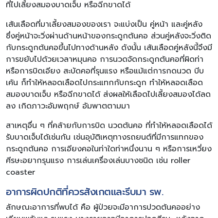
ที่ไปเลี้ยงสมองบาดเจ็บ หรือฉีกขาดได้
เส้นเลือดที่มาเลี้ยงสมองของเรา จะแบ่งเป็น คู่หน้า และคู่หลัง
ซึ่งคู่หน้าจะวิ่งผ่านด้านหน้าของกระดูกต้นคอ ส่วนคู่หลังจะวิ่งติด
กับกระดูกต้นคอขึ้นไปทางด้านหลัง ดังนั้น เส้นเลือดคู่หลังนี้จึงมี
การขยับไปด้วยเวลาหมุนคอ การนวดจัดกระดูกต้นคอที่ผิดท่า
หรือการบิดเอียง สะบัดคอที่รุนแรง หรือแม้แต่การกดนวด บีบ
เค้น ก็ทำให้หลอดเลือดไปกระแทกกับกระดูก ทำให้หลอดเลือด
สมองบาดเจ็บ หรือฉีกขาดได้ ส่งผลให้เลือดไปเลี้ยงสมองได้ลด
ลง เกิดภาวะอัมพฤกษ์ อัมพาตตามมา
สาเหตุอื่น ๆ ที่คล้ายกับการบิด นวดต้นคอ ที่ทำให้หลอดเลือดได้
รับบาดเจ็บได้เช่นกัน เช่นอุบัติเหตุทางรถยนต์ที่มีการแทกของ
กระดูกต้นคอ การเอียงคอในท่าใดท่าหนึ่งนาน ๆ หรือการเหวี่ยง
ศีรษะอยากรุนแรง การเล่นเครื่องเล่นบางชนิด เช่น roller
coaster
อาการผิดปกติที่ควรสังเกตและรีบมา รพ.
ลักษณะอาการที่พบได้ คือ ผู้ป่วยจะมีอาการปวดต้นคออย่าง