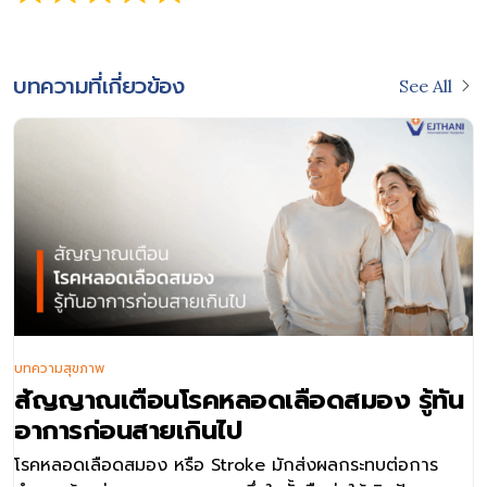
บทความที่เกี่ยวข้อง
See All
ทความสุขภาพ
บ
สัญญาณเตือนโรคหลอดเลือดสมอง รู้ทัน
ห
อาการก่อนสายเกินไป
ป
รคหลอดเลือดสมอง หรือ Stroke มักส่งผลกระทบต่อการ
โ