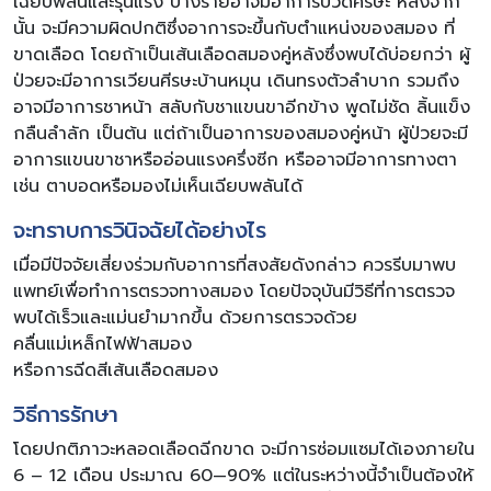
เฉียบพลันและรุนแรง บางรายอาจมีอาการปวดศีรษะ หลังจาก
นั้น จะมีความผิดปกติซึ่งอาการจะขึ้นกับตำแหน่งของสมอง ที่
ขาดเลือด โดยถ้าเป็นเส้นเลือดสมองคู่หลังซึ่งพบได้บ่อยกว่า ผู้
ป่วยจะมีอาการเวียนศีรษะบ้านหมุน เดินทรงตัวลำบาก รวมถึง
อาจมีอาการชาหน้า สลับกับชาแขนขาอีกข้าง พูดไม่ชัด ลิ้นแข็ง
กลืนลำลัก เป็นต้น แต่ถ้าเป็นอาการของสมองคู่หน้า ผู้ป่วยจะมี
อาการแขนขาชาหรืออ่อนแรงครึ่งซีก หรืออาจมีอาการทางตา
เช่น ตาบอดหรือมองไม่เห็นเฉียบพลันได้
จะทราบการวินิจฉัยได้อย่างไร
เมื่อมีปัจจัยเสี่ยงร่วมกับอาการที่สงสัยดังกล่าว ควรรีบมาพบ
แพทย์เพื่อทำการตรวจทางสมอง โดยปัจจุบันมีวิธีที่การตรวจ
พบได้เร็วและแม่นยำมากขึ้น ด้วยการตรวจด้วย
คลื่นแม่เหล็กไฟฟ้าสมอง
หรือการฉีดสีเส้นเลือดสมอง
วิธีการรักษา
โดยปกติภาวะหลอดเลือดฉีกขาด จะมีการซ่อมแซมได้เองภายใน
6 – 12 เดือน ประมาณ 60—90% แต่ในระหว่างนี้จำเป็นต้องให้