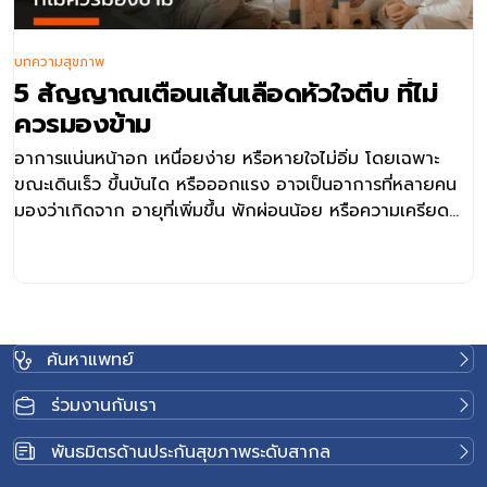
บทความสุขภาพ
5 สัญญาณเตือนเส้นเลือดหัวใจตีบ ที่ไม่
ควรมองข้าม
อาการแน่นหน้าอก เหนื่อยง่าย หรือหายใจไม่อิ่ม โดยเฉพาะ
ขณะเดินเร็ว ขึ้นบันได หรือออกแรง อาจเป็นอาการที่หลายคน
มองว่าเกิดจาก อายุที่เพิ่มขึ้น พักผ่อนน้อย หรือความเครียด
แต่ในบางกรณี อาการเหล่านี้อาจเป็นสัญญาณของเส้นเลือด
หัวใจตีบ การเข้าใจสาเหตุ อาการ และแนวทางการรักษา อาจ
ช่วยให้สามารถประเมินความเสี่ยง ค้นหาความผิดปกติได้เร็วขึ้น
และวางแผนดูแลสุขภาพหัวใจได้อย่างเหมาะสม เส้นเลือดหัวใจ
ตีบ คืออะไร เส้นเลือดหัวใจตีบ หรือโรคหลอดเลือดหัวใจตีบ
ค้นหาแพทย์
(Coronary Artery Disease: CAD) คือ ภาวะที่หลอดเลือด
หัวใจซึ่งทำหน้าที่นำเลือดและออกซิเจนไปเลี้ยงกล้ามเนื้อหัวใจ
ร่วมงานกับเรา
เกิดการตีบแคบลง ส่งผลให้เลือดไปเลี้ยงหัวใจได้ไม่เพียงพอ
โดยเฉพาะในช่วงที่หัวใจต้องการออกซิเจนมากขึ้น เช่น ขณะ
พันธมิตรด้านประกันสุขภาพระดับสากล
ออกกำลังกาย เดินเร็ว หรือทำกิจกรรมที่ใช้แรง โดยสาเหตุ