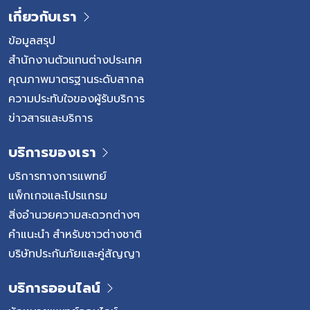
หลัก ๆ เกิดจากภาวะหลอดเลือดแดงแข็ง (Atherosclerosis)
เกี่ยวกับเรา
ซึ่งเกิดจากการสะสมไขมัน คอเลสเตอรอล และสารต่าง ๆ
ภายในผนังหลอดเลือด จนเกิดเป็นคราบพลัค (Plaque) ทำให้
ข้อมูลสรุป
ช่องทางเดินเลือดค่อย ๆ แคบลงเมื่อเลือดไปเลี้ยงกล้ามเนื้อ
สำนักงานตัวแทนต่างประเทศ
หัวใจลดลง ผู้ป่วยอาจมีอาการแน่นหน้าอก เจ็บหน้าอก เหนื่อย
คุณภาพมาตรฐานระดับสากล
ง่าย หรือหายใจไม่อิ่ม โดยอาการอาจชัดเจนขึ้น เมื่อหัวใจต้อง
ความประทับใจของผู้รับบริการ
ทำงานหนักขึ้น โรคเส้นเลือดหัวใจตีบมักค่อย […]
ข่าวสารและบริการ
บริการของเรา
บริการทางการแพทย์
แพ็กเกจและโปรแกรม
สิ่งอำนวยความสะดวกต่างๆ
คำแนะนำ สำหรับชาวต่างชาติ
บริษัทประกันภัยและคู่สัญญา
บริการออนไลน์