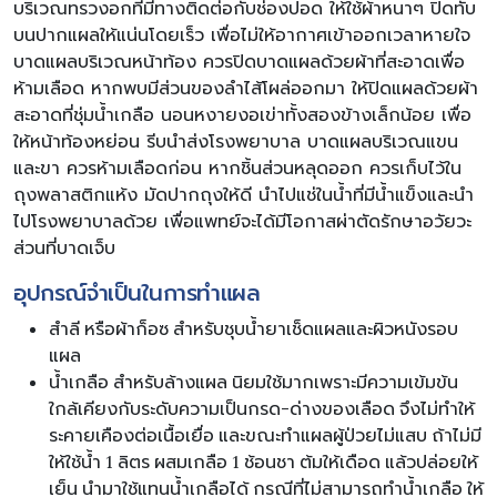
บริเวณทรวงอกที่มีทางติดต่อกับช่องปอด ให้ใช้ผ้าหนาๆ ปิดทับ
บนปากแผลให้แน่นโดยเร็ว เพื่อไม่ให้อากาศเข้าออกเวลาหายใจ
บาดแผลบริเวณหน้าท้อง ควรปิดบาดแผลด้วยผ้าที่สะอาดเพื่อ
ห้ามเลือด หากพบมีส่วนของลำไส้โผล่ออกมา ให้ปิดแผลด้วยผ้า
สะอาดที่ชุ่มน้ำเกลือ นอนหงายงอเข่าทั้งสองข้างเล็กน้อย เพื่อ
ให้หน้าท้องหย่อน รีบนำส่งโรงพยาบาล บาดแผลบริเวณแขน
และขา ควรห้ามเลือดก่อน หากชิ้นส่วนหลุดออก ควรเก็บไว้ใน
ถุงพลาสติกแห้ง มัดปากถุงให้ดี นำไปแช่ในน้ำที่มีน้ำแข็งและนำ
ไปโรงพยาบาลด้วย เพื่อแพทย์จะได้มีโอกาสผ่าตัดรักษาอวัยวะ
ส่วนที่บาดเจ็บ
อุปกรณ์จำเป็นในการทำแผล
สำลี หรือผ้าก็อซ สำหรับชุบน้ำยาเช็ดแผลและผิวหนังรอบ
แผล
น้ำเกลือ สำหรับล้างแผล นิยมใช้มากเพราะมีความเข้มข้น
ใกล้เคียงกับระดับความเป็นกรด-ด่างของเลือด จึงไม่ทำให้
ระคายเคืองต่อเนื้อเยื่อ และขณะทำแผลผู้ป่วยไม่แสบ ถ้าไม่มี
ให้ใช้น้ำ 1 ลิตร ผสมเกลือ 1 ช้อนชา ต้มให้เดือด แล้วปล่อยให้
เย็น นำมาใช้แทนน้ำเกลือได้ กรณีที่ไม่สามารถทำน้ำเกลือ ให้