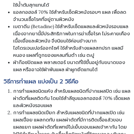
ใช้น้ำต้มสุกแทนได้
แอลกอฮอล์ 70% ใช้สำหรับเช็ดผิวหนังรอบๆ แผล เพื่อลด
จำนวนเชื้อโรคที่อยู่ตามผิวหนัง
เบตาดีน (Betadine) ใช้สำหรับเช็ดแผลและผิวหนังรอบแผล
เนื่องจากยานี้มีประสิทธิภาพในการฆ่าเชื้อโรค ไม่ระคายเคือง
เนื้อเยื่อและผิวหนัง จึงนิยมใช้ค่อนข้างมาก
ไฮโดรเจนเปอร์ออกไซค์ ใช้สำหรับล้างแผลสกปรก แผลมี
หนอง แผลที่ถูกของแหลมทิ่มตำ เช่น ตะปู
ผ้าก๊อซปิดแผล พลาสเตอร์ ขนาดที่ใช้ขึ้นอยู่กับขนาดของ
แผล หรืออาจใช้ผ้าพันแผล ผ้าผูกยึดแทนได้
วิธีการทำแผล แบ่งเป็น 2 วิธีคือ
การทำแผลชนิดแห้ง สำหรับแผลชนิดที่ปากแผลปิด เช่น แผล
ผ่าตัดที่แผลติดกัน โดยใช้สำลีชุบแอลกอฮอล์ 70% เช็ดแผล
และผิวหนังรอบแผล
การทำแผลชนิดเปียก สำหรับแผลชนิดที่ปากแผลเปิด เช่น
แผลเปื่อย แผลกดทับ แผลผ่าตัดที่มีการติดเชื้อแล้วขอบ
แผลแยก แผลผ่าตัดที่แพทย์ไม่เย็บขอบแผลเข้าหากัน โดย