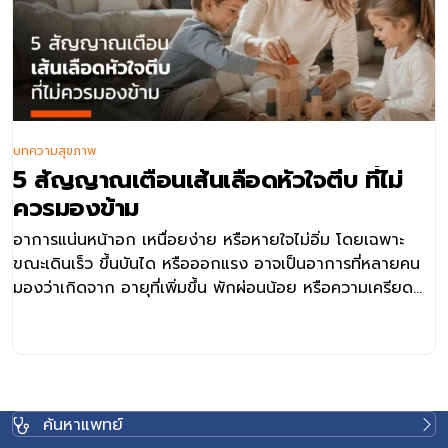
บทความสุขภาพ
5 สัญญาณเตือนเส้นเลือดหัวใจตีบ ที่ไม่
ควรมองข้าม
อาการแน่นหน้าอก เหนื่อยง่าย หรือหายใจไม่อิ่ม โดยเฉพาะ
ขณะเดินเร็ว ขึ้นบันได หรือออกแรง อาจเป็นอาการที่หลายคน
มองว่าเกิดจาก อายุที่เพิ่มขึ้น พักผ่อนน้อย หรือความเครียด
แต่ในบางกรณี อาการเหล่านี้อาจเป็นสัญญาณของเส้นเลือด
หัวใจตีบ การเข้าใจสาเหตุ อาการ และแนวทางการรักษา อาจ
ช่วยให้สามารถประเมินความเสี่ยง ค้นหาความผิดปกติได้เร็วขึ้น
และวางแผนดูแลสุขภาพหัวใจได้อย่างเหมาะสม เส้นเลือดหัวใจ
ตีบ คืออะไร เส้นเลือดหัวใจตีบ หรือโรคหลอดเลือดหัวใจตีบ
ค้นหาแพทย์
(Coronary Artery Disease: CAD) คือ ภาวะที่หลอดเลือด