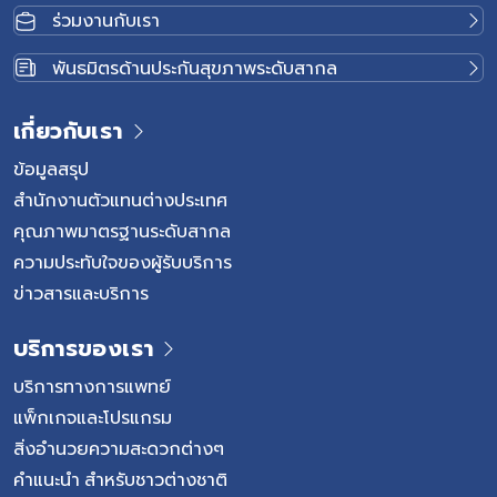
หัวใจซึ่งทำหน้าที่นำเลือดและออกซิเจนไปเลี้ยงกล้ามเนื้อหัวใจ
ร่วมงานกับเรา
เกิดการตีบแคบลง ส่งผลให้เลือดไปเลี้ยงหัวใจได้ไม่เพียงพอ
โดยเฉพาะในช่วงที่หัวใจต้องการออกซิเจนมากขึ้น เช่น ขณะ
พันธมิตรด้านประกันสุขภาพระดับสากล
ออกกำลังกาย เดินเร็ว หรือทำกิจกรรมที่ใช้แรง โดยสาเหตุ
หลัก ๆ เกิดจากภาวะหลอดเลือดแดงแข็ง (Atherosclerosis)
เกี่ยวกับเรา
ซึ่งเกิดจากการสะสมไขมัน คอเลสเตอรอล และสารต่าง ๆ
ภายในผนังหลอดเลือด จนเกิดเป็นคราบพลัค (Plaque) ทำให้
ข้อมูลสรุป
ช่องทางเดินเลือดค่อย ๆ แคบลงเมื่อเลือดไปเลี้ยงกล้ามเนื้อ
สำนักงานตัวแทนต่างประเทศ
หัวใจลดลง ผู้ป่วยอาจมีอาการแน่นหน้าอก เจ็บหน้าอก เหนื่อย
คุณภาพมาตรฐานระดับสากล
ง่าย หรือหายใจไม่อิ่ม โดยอาการอาจชัดเจนขึ้น เมื่อหัวใจต้อง
ความประทับใจของผู้รับบริการ
ทำงานหนักขึ้น โรคเส้นเลือดหัวใจตีบมักค่อย […]
ข่าวสารและบริการ
บริการของเรา
บริการทางการแพทย์
แพ็กเกจและโปรแกรม
สิ่งอำนวยความสะดวกต่างๆ
คำแนะนำ สำหรับชาวต่างชาติ