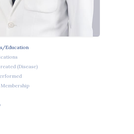
ns/Education
ications
reated (Disease)
Performed
l Membership
จ