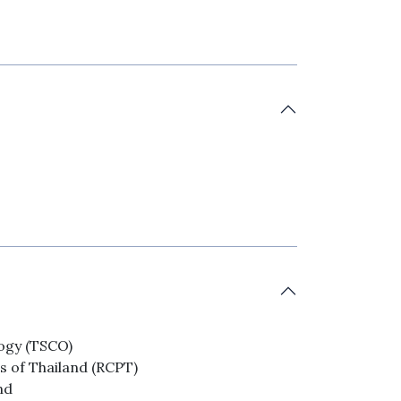
logy (TSCO)
s of Thailand (RCPT)
nd