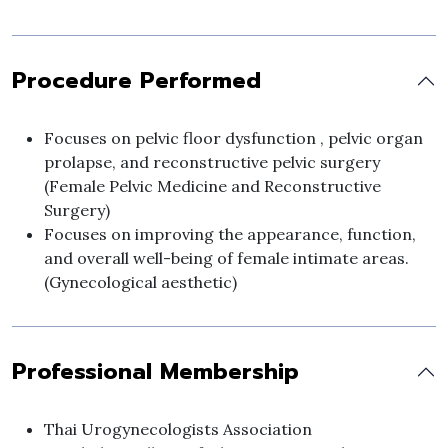
Narrowing or prolapse of urethra.
Interstitial Cystitis (Painful Bladder Syndrome)
Chronic bladder pain and urgency.
Procedure Performed
Loss of bowel control due to pelvic floor weakness.
Post Menopausal Vaginal Symptom
Focuses on pelvic floor dysfunction , pelvic organ
prolapse, and reconstructive pelvic surgery
(Female Pelvic Medicine and Reconstructive
Surgery)
Focuses on improving the appearance, function,
and overall well-being of female intimate areas.
(Gynecological aesthetic)
Professional Membership
Thai Urogynecologists Association