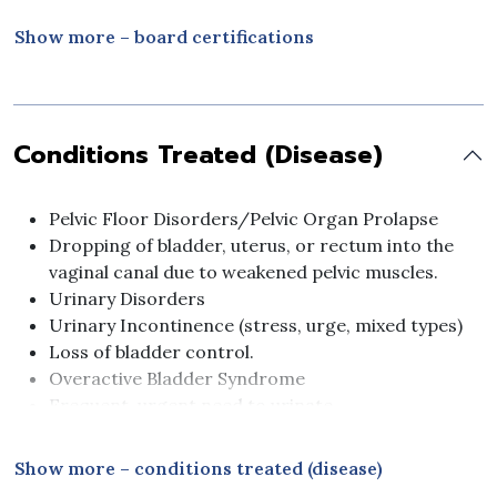
2022-2024
Certification in Cosmetic Gynecology Course,
Show more – board certifications
Faculty of Medicine Ramathibodi Hospital, Mahidol
University 2024
Diploma of Thai Board of Obstetrics and
Gynecology, Prince of Songkla University 2020
Conditions Treated (Disease)
Pelvic Floor Disorders/Pelvic Organ Prolapse
Dropping of bladder, uterus, or rectum into the
vaginal canal due to weakened pelvic muscles.
Urinary Disorders
Urinary Incontinence (stress, urge, mixed types)
Loss of bladder control.
Overactive Bladder Syndrome
Frequent, urgent need to urinate.
Neurogenic Bladder
Nerve-related bladder dysfunction.
Show more – conditions treated (disease)
Urethral Stricture / Urethrocele