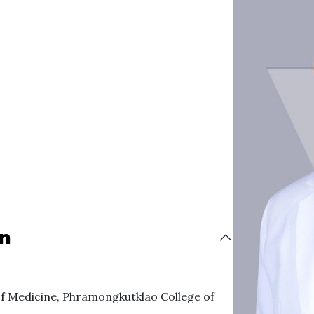
on
of Medicine, Phramongkutklao College of