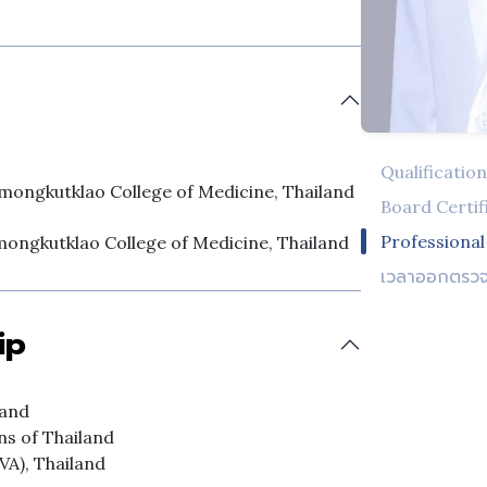
Qualificatio
amongkutklao College of Medicine, Thailand
Board Certif
Professiona
mongkutklao College of Medicine, Thailand
เวลาออกตรว
ip
land
ns of Thailand
VA), Thailand