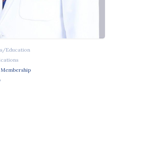
ns/Education
ications
l Membership
จ