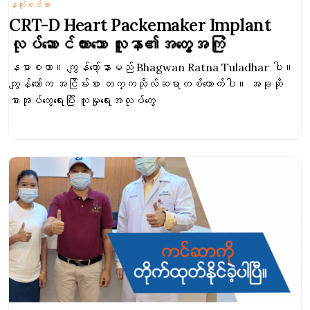
နှလုံးစင်တာ
CRT-D Heart Packemaker Implant
လုပ်ဆောင်ထားသော လူနာ၏အတွေ့အကြုံ
နမာစကာ။ ကျွန်တော့်နာမည် Bhagwan Ratna Tuladhar ပါ။
ကျွန်တော်က အငြိမ်းစား တက္ကသိုလ်ဆရာတစ်ယောက်ပါ။ အခုဆို
စာအုပ်တွေရေးပြီး လူမှုရေးအလုပ်တွေ