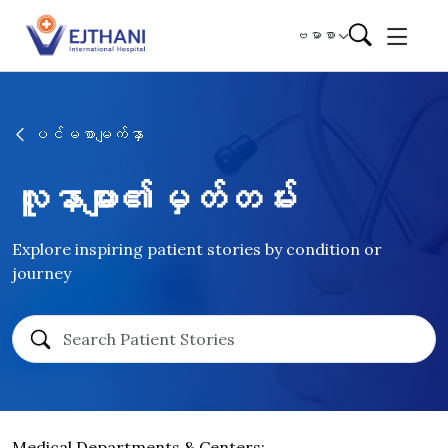
Skip to content
ဗမာစာ
ပင်မစာမျက်နှာ
လူနာများ၏မှတ်တမ်း
Explore inspiring patient stories by condition or
journey
Medical Departments & Centers: