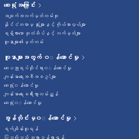
ဆေးရုံအကြောင်း
အချက်အလက်မှတ်တမ်းစု
နိုင်ငံတကာမှ ရုံးများနှင့် ကိုယ်စားလှယ်များ
ရရှိထားသော ဆုတံဆိပ်နှင့် လက်မှတ်များ
လူနာများ၏မှတ်တမ်း
လူနာများအတွက် ၀◌န်ဆောင်မှု
ဆေးပညာရပ်ဆိုင်ရာ၀◌န်ဆောင်မှု
ကျန်းမာရေးအစီအစဥ◌်များ
ဆေးရုံ၀န်ဆောင်မှု
ကျန်းမာရေးခရီးသွားလမ်းညွှန်
ဆေးရုံ၀◌န်ဆောင်မှု
အွန်လိုင်းမှ၀◌န်ဆောင်မှု
ရက်ချိန်းယူရန်
ပြသလိုသည့် ဆရာဝန်ရှာရန်