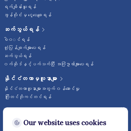
ရက်ချိန်းယူရန်
အွန်လိုင်းမှ ငွေပေးချေရန်
ဆက်သွယ်ရန်
ပါ၀◌င်ရန်
တုံ့ပြန်ချက်များပေးရန်
ဆက်သွယ်ရန်
၀က်ဆိုဒ်နှင့်ပက်သက်ပြီး အကြံဥာဏ်များပေးရန်
နိုင်ငံတကာမှလူနာများ
နိုင်ငံတကာလူနာများအတွက် ၀န်ဆောင်မှု
ကြိုတင်ဘိုကင်တင်ရန်
ဝေ့ဌာနီနိုင်ငံတကာဆေးရုံကြီးကို follow လုပ်
ထားပါ
Our website uses cookies