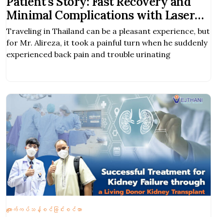
Patient’s Story: Fast Recovery and
Minimal Complications with Laser
Kidney Stone Removal
Traveling in Thailand can be a pleasant experience, but
for Mr. Alireza, it took a painful turn when he suddenly
experienced back pain and trouble urinating
ကျောက်ကပ်သန့်စင်ခြင်းစင်တာ