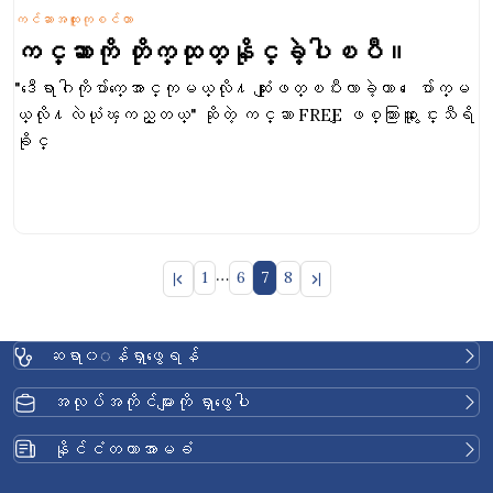
ကင်ဆာအထူးကုစင်တာ
ကင္ဆာကို တိုက္ထုတ္နိုင္ခဲ့ပါၿပီ။
"ဒီေရာဂါကိုပ်ာက္ေအာင္ကုမယ္လို႔ ဆုံးျဖတ္ၿပီးလာခဲ့တာ၊ ေပ်ာက္မ
ယ္လို႔လဲယုံၾကည္တယ္" ဆိုတဲ့ ကင္ဆာ FREE ျဖစ္သြားသူ ႏွင္းသီရိ
ခိုင္
…
1
6
7
8
ဆရာ၀◌န်ရှာဖွေရန်
အလုပ်အကိုင်များကို ရှာဖွေပါ
နိုင်ငံတကာအာမခံ