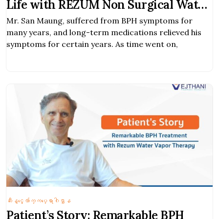
Life with REZUM Non Surgical Water
Vapor Therapy for BPH
Mr. San Maung, suffered from BPH symptoms for
many years, and long-term medications relieved his
symptoms for certain years. As time went on,
ဆီးနွင့္ေက်ာက္ကပ္ေရာဂါဌာန
Patient’s Story: Remarkable BPH