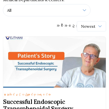
အစီအစဥ :
နားနှာခေါင်းနှင့် လည်ချောင်းကုသရေးစင်တာ
Successful Endoscopic
Transsphenoidal Surgery