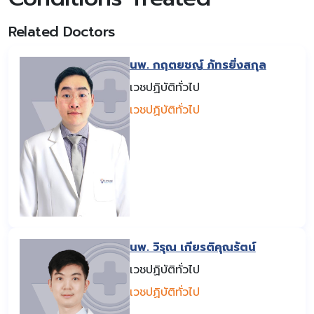
Related Doctors
นพ. กฤตยชญ์ ภัทรยิ่งสกุล
เวชปฏิบัติทั่วไป
เวชปฏิบัติทั่วไป
นพ. วิรุณ เกียรติคุณรัตน์
เวชปฏิบัติทั่วไป
เวชปฏิบัติทั่วไป