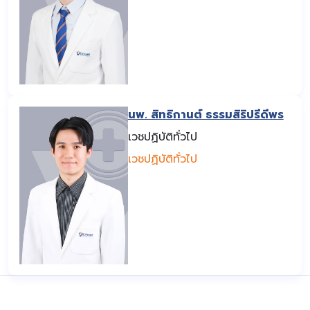
นพ. สิทธิกานต์ ธรรมสิริปรีดีพร
เวชปฏิบัติทั่วไป
เวชปฏิบัติทั่วไป