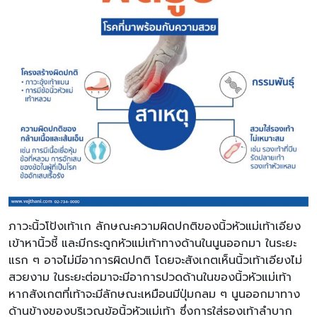
ภาวะนิ้วโป้งเท้าเก ลักษณะความผิดปกติของนิ้วหัวแม่เท้าเอียง
เข้าหานิ้วชี้ และมีกระดูกหัวแม่เท้าทางด้านในนูนออกมา ในระยะ
แรก ๆ อาจไม่มีอาการผิดปกติ โดยจะสังเกตเห็นนิ้วเท้าเอียงไม่
สวยงาม ในระยะต่อมาจะมีอาการปวดด้านในของนิ้วหัวแม่เท้า
หากสังเกตที่เท้าจะมีลักษณะเหมือนมีปุ่มกลม ๆ นูนออกมาทาง
ด้านข้างของบริเวณข้อนิ้วหัวแม่เท้า ซึ่งการใส่รองเท้าลำบาก