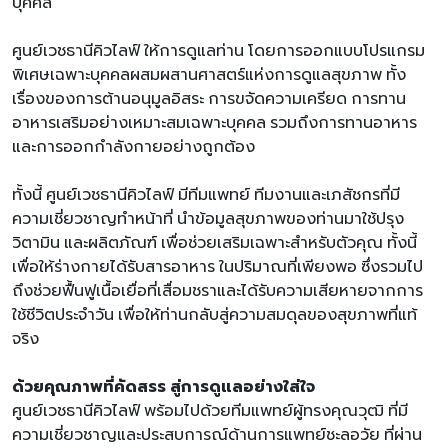
บุคคล
ศูนย์เวชธานีคิวไลฟ์ ให้การดูแลท่าน โดยการออกแบบโปรแกรม
พิเศษเฉพาะบุคคลผสมผสานศาสตร์แห่งการดูแลสุขภาพ ทั้ง
เรื่องของการต้านอนุมูลอิสระ การขจัดความเครียด การทาน
อาหารเสริมอย่างเหมาะสมเฉพาะบุคคล รวมถึงการทานอาหาร
และการออกกำลังกายอย่างถูกต้อง
ทั้งนี้ ศูนย์เวชธานีคิวไลฟ์ มีทีมแพทย์ ทีมงานและเภสัชกรที่มี
ความเชี่ยวชาญทำหน้าที่ นำข้อมูลสุขภาพของท่านมาใช้ปรุง
วิตามิน และผลิตภัณฑ์ เพื่อช่วยเสริมเฉพาะสำหรับตัวคุณ ทั้งนี้
เพื่อให้ร่างกายได้รับสารอาหาร ในปริมาณที่เพียงพอ ซึ่งรวมไป
ถึงช่วยฟื้นฟูเนื้อเยื่อที่เสื่อมชราและได้รับความเสียหายจากการ
ใช้ชีวิตประจำวัน เพื่อให้ท่านกลับสู่ความสมดุลของสุขภาพที่แท้
จริง
ด้วยคุณภาพที่คัดสรร สู่การดูแลอย่างใส่ใจ
ศูนย์เวชธานีคิวไลฟ์ พร้อมไปด้วยทีมแพทย์ผู้ทรงคุณวุฒิ ที่มี
ความเชี่ยวชาญและประสบการณ์ด้านการแพทย์ชะลอวัย ที่ผ่าน