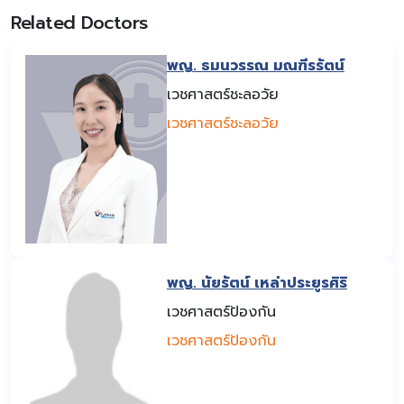
Related Doctors
พญ. ธมนวรรณ มณฑีรรัตน์
เวชศาสตร์ชะลอวัย
เวชศาสตร์ชะลอวัย
พญ. นัยรัตน์ เหล่าประยูรศิริ
เวชศาสตร์ป้องกัน
เวชศาสตร์ป้องกัน