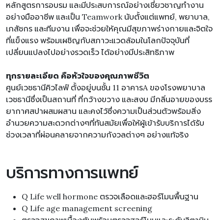
หลักสูตรการอบรม และมีประสบการณ์อย่างเชี่ยวชาญทำงาน
อย่างมืออาชีพ และเป็น Teamwork นับตั้งแต่แพทย์, พยาบาล,
เภสัชกร และทีมงาน เพื่อจะช่วยให้คุณมีสุขภาพร่างกายและจิตใจ
ที่แข็งแรง พร้อมเผชิญกับสภาวะแวดล้อมในโลกปัจจุบันที่
เปลี่ยนแปลงไปอย่างรวดเร็ว ได้อย่างมีประสิทธิภาพ
ทุกรายละเอียด คือหัวใจของคุณภาพชีวิต
ศูนย์เวชธานีคิวไลฟ์ ตั้งอยู่บนชั้น 11 อาคารA ของโรงพยาบาล
เวชธานีซึ่งเป็นสถานที่ ที่กว้างขวาง และสงบ มีกลิ่นอายของบรร
ยากาศสปาผสมผสาน และคงไว้ซึ่งความเป็นส่วนตัวพร้อมสิ่ง
อำนวยความสะดวกต่างๆที่ทันสมัยเพื่อให้ผู้เข้ารับบริการได้รับ
ช่วงเวลาที่ผ่อนคลายจากความกังวลต่างๆ อย่างแท้จริง
บริการทางการแพทย์
Q Life well hormone ตรวจเลือดและฮอร์โมนพื้นฐาน
Q Life age management screening