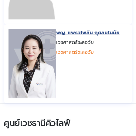
พญ. แพรวไพลิน กุศลมโนมัย
เวชศาสตร์ชะลอวัย
เวชศาสตร์ชะลอวัย
ศูนย์เวชธานีคิวไลฟ์