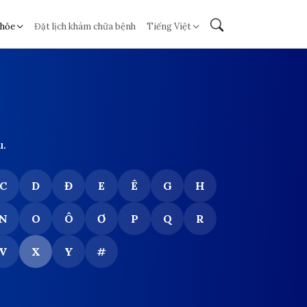
khỏe
Đặt lịch khám chữa bệnh
Tiếng Việt
u.
C
D
Đ
E
Ê
G
H
N
O
Ô
Ơ
P
Q
R
V
X
Y
#