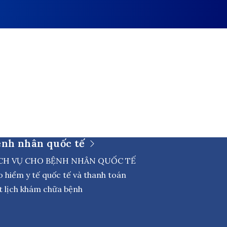
ệnh nhân quốc tế
CH VỤ CHO BỆNH NHÂN QUỐC TẾ
o hiểm y tế quốc tế và thanh toán
t lịch khám chữa bệnh