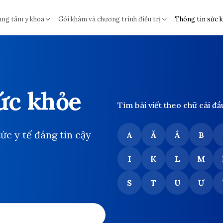
ung tâm y khoa
Gói khám và chương trình điều trị
Thông tin sức 
ức khỏe
Tìm bài viết theo chữ cái đầ
tức y tế đáng tin cậy
A
Ă
Â
B
I
K
L
M
S
T
U
Ư