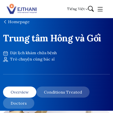
Skip to content
Tiếng Việt
Homepage
Trung tâm Hông và Gối
Đặt lịch khám chữa bệnh
Trò chuyện cùng bác sĩ
Overview
Conditions Treated
Doctors