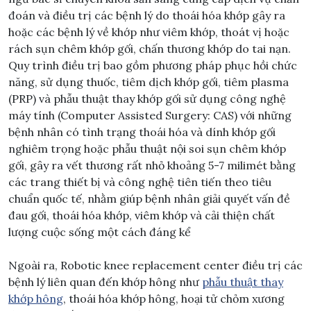
đoán và điều trị các bệnh lý do thoái hóa khớp gây ra
hoặc các bệnh lý về khớp như viêm khớp, thoát vị hoặc
rách sụn chêm khớp gối, chấn thương khớp do tai nạn.
Quy trình điều trị bao gồm phương pháp phục hồi chức
năng, sử dụng thuốc, tiêm dịch khớp gối, tiêm plasma
(PRP) và phẫu thuật thay khớp gối sử dụng công nghệ
máy tính (Computer Assisted Surgery: CAS) với những
bệnh nhân có tình trạng thoái hóa và dính khớp gối
nghiêm trọng hoặc phẫu thuật nội soi sụn chêm khớp
gối, gây ra vết thương rất nhỏ khoảng 5-7 milimét bằng
các trang thiết bị và công nghệ tiên tiến theo tiêu
chuẩn quốc tế, nhằm giúp bệnh nhân giải quyết vấn đề
đau gối, thoái hóa khớp, viêm khớp và cải thiện chất
lượng cuộc sống một cách đáng kể
Ngoài ra, Robotic knee replacement center điều trị các
bệnh lý liên quan đến khớp hông như
phẫu thuật thay
khớp hông
, thoái hóa khớp hông, hoại tử chỏm xương