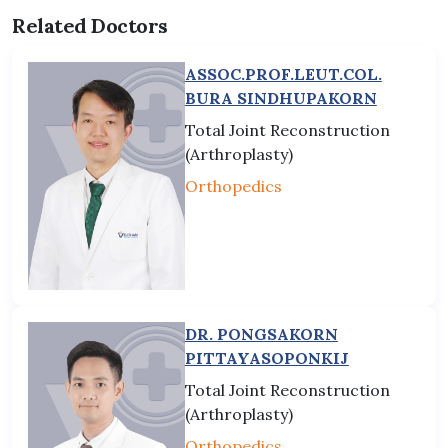
Related Doctors
ASSOC.PROF.LEUT.COL.
BURA SINDHUPAKORN
Total Joint Reconstruction
(Arthroplasty)
Orthopedics
DR. PONGSAKORN
PITTAYASOPONKIJ
Total Joint Reconstruction
(Arthroplasty)
Orthopedics