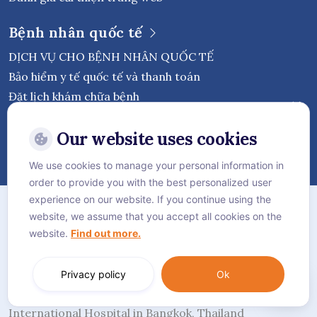
Bệnh nhân quốc tế
DỊCH VỤ CHO BỆNH NHÂN QUỐC TẾ
Bảo hiểm y tế quốc tế và thanh toán
Đặt lịch khám chữa bệnh
Theo dõi Bệnh viện Quốc tế Vejthani
Our website uses cookies
We use cookies to manage your personal information in
order to provide you with the best personalized user
Chính sách bảo mật
experience on our website. If you continue using the
website, we assume that you accept all cookies on the
Chính sách Cookie
website.
Find out more.
Sơ đồ trang web
Language:
Tiếng Việt
Privacy policy
Ok
© Vejthani International Hospital | JCI Accredited
International Hospital in Bangkok, Thailand