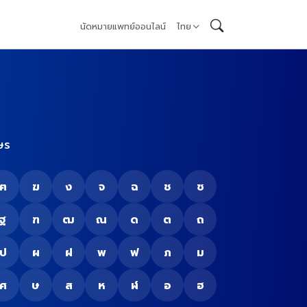
นัดหมายแพทย์ออนไลน์
ไทย
ษร
ฅ
ฆ
ง
จ
ฉ
ช
ซ
ฐ
ฑ
ฒ
ณ
ด
ต
ถ
ป
ผ
ฝ
พ
ฟ
ภ
ม
ศ
ษ
ส
ห
ฬ
อ
ฮ