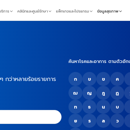
้บริการ
คลินิกและศูนย์รักษา
แพ็กเกจและโปรแกรม
ข้อมูลสุขภาพ
ค้นหาโรคและอาการ ตามตัวอัก
ง ๆ กว่าหลายร้อยรายการ
ก
ข
ฃ
ค
ฌ
ญ
ฎ
ฏ
ท
ธ
น
บ
ย
ร
ล
ว