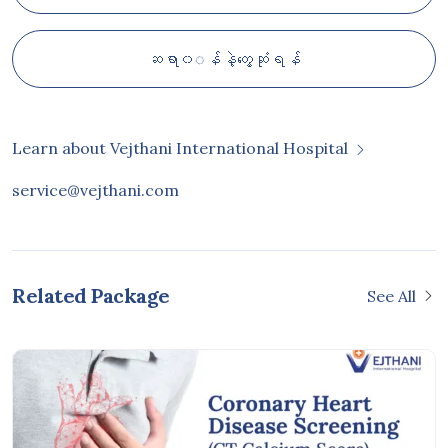
ဆရာ၀◌န်နဲ့တွေ့ဆုံရန်
Learn about Vejthani International Hospital
service@vejthani.com
Related Package
See All