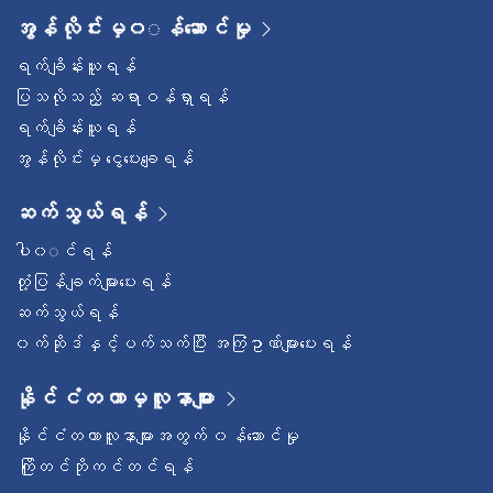
အွန်လိုင်းမှ၀◌န်ဆောင်မှု
ရက်ချိန်းယူရန်
ပြသလိုသည့် ဆရာဝန်ရှာရန်
ရက်ချိန်းယူရန်
အွန်လိုင်းမှ ငွေပေးချေရန်
ဆက်သွယ်ရန်
ပါ၀◌င်ရန်
တုံ့ပြန်ချက်များပေးရန်
ဆက်သွယ်ရန်
၀က်ဆိုဒ်နှင့်ပက်သက်ပြီး အကြံဥာဏ်များပေးရန်
နိုင်ငံတကာမှလူနာများ
နိုင်ငံတကာလူနာများအတွက် ၀န်ဆောင်မှု
ကြိုတင်ဘိုကင်တင်ရန်