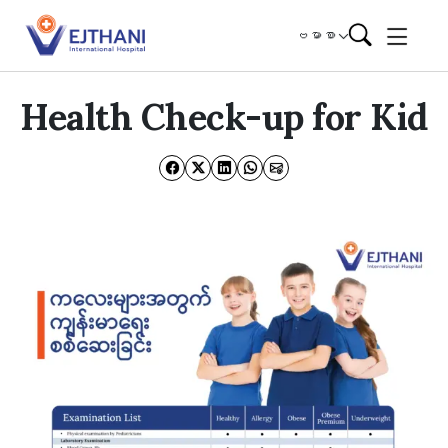
Skip to content
ဗမာစာ
Health Check-up for Kid