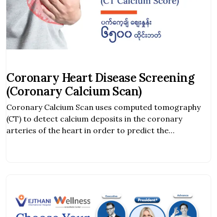
Coronary Heart Disease Screening
(Coronary Calcium Scan)
Coronary Calcium Scan uses computed tomography
(CT) to detect calcium deposits in the coronary
arteries of the heart in order to predict the
occurrence and the assess risk of coronary heart
disease (Ischemic heart disease). Who should undergo
the test? Terms & Conditions: အသေးစိတ်ပိုမိုသိရှိလိုပါက
ဆက်သွယ်ရန် Cardiac Center, Vejthani International
Hospitalမြန်မာဟော့လိုင်း – (+66)63-853-2447