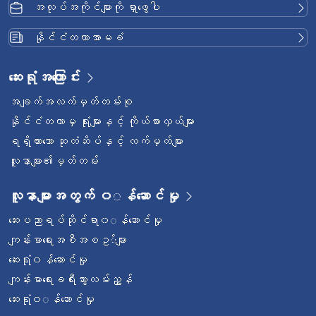
အလုပ်အကိုင်များကို ရှာဖွေပါ
နိုင်ငံတကာအာမခံ
ဆေးရုံအကြောင်း
အချက်အလက်မှတ်တမ်းစု
နိုင်ငံတကာမှ ရုံးများနှင့် ကိုယ်စားလှယ်များ
ရရှိထားသော ဆုတံဆိပ်နှင့် လက်မှတ်များ
လူနာများ၏မှတ်တမ်း
လူနာများအတွက် ၀◌န်ဆောင်မှု
ဆေးပညာရပ်ဆိုင်ရာ၀◌န်ဆောင်မှု
ကျန်းမာရေးအစီအစဥ◌်များ
ဆေးရုံ၀န်ဆောင်မှု
ကျန်းမာရေးခရီးသွားလမ်းညွှန်
ဆေးရုံ၀◌န်ဆောင်မှု