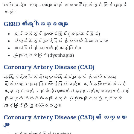
စေပါသည်။ လက္ခဏာများသည် အစာစားပြီးနောက်တွင် ဖြစ်ပွားလေ့ရှိ
သည်။
GERD ၏ရောဂါလက္ခဏာများ
ရင်ဘတ်တွင် ပူလောင်ခြင်း (အပူလောင်ခြင်း)
ခံတွင်းထဲတွင် ချဉ်ခြင်း သို့မဟုတ် ခါးသောအရသာ
ယားယံခြင်း သို့မဟုတ် ပျို့အန်ခြင်း။
မျိုချရခက်ခြင်း (dysphagia)
Coronary Artery
Disease
(
CAD
)
သွေးကြောကျဉ်းရောဂါသည် သွေးလွှတ်ကြောနံရံများတွင် ကိုလက်စထရော
ကြွယ်ဝစွာ စုပုံနေခြင်းကြောင့်ဖြစ်သည်။ အချိန်ကြာလာသည်နှင့်
အမျှ ၎င်းသည် နှလုံးဆီသို့ သွေးထောက်ပံ့မှု လျော့နည်းသွားကာ လေ့ကျင့်ခန်း
သို့မဟုတ် စိတ်ဖိစီးနေချိန်တွင် ပိုဆိုးလာနိုင်သည့် ရင်ဘတ်
အောင့်ခြင်းကို ဖြစ်ပေါ်စေသည်။
Coronary Artery Disease (CAD) ၏ လက္ခဏာ
များ