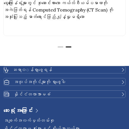
အကဲဖြတ်ပါ။
သွေးကြောနံရံများတွင် စုဆောင်းထားသော ကယ်လ်စီယမ်ပမာဏကို
အကဲဖြတ်ရန် Computed Tomography (CT Scan) ကို
အသုံးပြုသည့် ဓာတ်ရောင်ခြည် ပျံ့နှံ့မှုမရှိသော
ဆရာ၀◌န်ရှာဖွေရန်
အလုပ်အကိုင်များကို ရှာဖွေပါ
နိုင်ငံတကာအာမခံ
ဆေးရုံအကြောင်း
အချက်အလက်မှတ်တမ်းစု
နိုင်ငံတကာမှ ရုံးများနှင့် ကိုယ်စားလှယ်များ