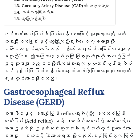
Coronary Artery Disease (CAD) ၏ လက္ခဏာများ
အဓိကကွာခြားချက်များ
သွေးကြောကျဉ်းရောဂါ
ရင်ဘတ်အောင့်ခြင်းကို ဖြစ်စေနိုင်သောကြောင့် လူများစွာသည် အက်
ဆစ်ပျို့တက်ခြင်းနှင့် သွေးကြောကျဉ်းရောဂါ၏ လက္ခဏာများကို
မကြာခဏ ရှုပ်ထွေးစေပါသည်။ သို့သော် အရင်းခံအကြောင်းတရားများမှာ
မတူညီပါ။ ဤအခြေအနေနှစ်ခုကြား ခြားနားချက်များကို နားလည်ခြင်း
ဖြင့် လူနာများသည် ၎င်းတို့၏ကျန်းမာရေးကို ပိုမိုကောင်းမွန်စွာ စီမံ
ခန့်ခွဲနိုင်ပြီး ဖြစ်လာနိုင်သော နောက်ဆက်တွဲပြဿနာများကို ကာကွယ်
ရန် လုပ်ဆောင်နိုင်သည်။
Gastroesophageal
Reflux
Disease (GERD)
အစာအိမ်နှင့် အစာမျိုပြွန် reflux ရောဂါ (သို့) အက်ဆစ်ပြန်
တက်ခြင်း (Acid reflux) သည် အစာအိမ်အတွင်းရှိ အက်ဆစ်များ
အစာပြွန်ထဲသို့ ပြန်စီးဆင်းသွားသောအခါ ရင်ဘတ်တွင် ပူလောင်သော
ခံစားမှု၊ ခံတွင်း၌ ခါးသောအရသာ သို့မဟုတ် ချဉ်ခြင်းတို့ကို ဖြစ်