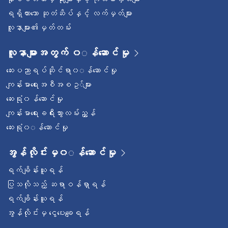
ရရှိထားသော ဆုတံဆိပ်နှင့် လက်မှတ်များ
လူနာများ၏မှတ်တမ်း
လူနာများအတွက် ၀◌န်ဆောင်မှု
ဆေးပညာရပ်ဆိုင်ရာ၀◌န်ဆောင်မှု
ကျန်းမာရေးအစီအစဥ◌်များ
ဆေးရုံ၀န်ဆောင်မှု
ကျန်းမာရေးခရီးသွားလမ်းညွှန်
ဆေးရုံ၀◌န်ဆောင်မှု
အွန်လိုင်းမှ၀◌န်ဆောင်မှု
ရက်ချိန်းယူရန်
ပြသလိုသည့် ဆရာဝန်ရှာရန်
ရက်ချိန်းယူရန်
အွန်လိုင်းမှ ငွေပေးချေရန်