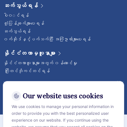
ဆက်သွယ်ရန်
ပါ၀◌င်ရန်
တုံ့ပြန်ချက်များပေးရန်
ဆက်သွယ်ရန်
၀က်ဆိုဒ်နှင့်ပက်သက်ပြီး အကြံဥာဏ်များပေးရန်
နိုင်ငံတကာမှလူနာများ
နိုင်ငံတကာလူနာများအတွက် ၀န်ဆောင်မှု
ကြိုတင်ဘိုကင်တင်ရန်
ဝေ့ဌာနီနိုင်ငံတကာဆေးရုံကြီးကို follow လုပ်
ထားပါ
Our website uses cookies
We use cookies to manage your personal information in
order to provide you with the best personalized user
အကြောင်း
experience on our website. If you continue using the
website, we assume that you accept all cookies on the