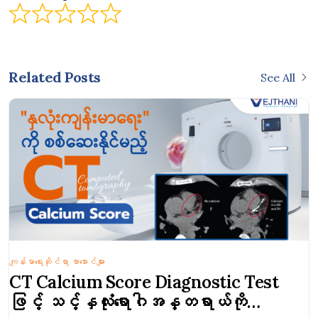
Related Posts
See All
ကျန်းမာရေးဆိုင်ရာ စာစောင်များ
CT Calcium Score Diagnostic Test
ဖြင့် သင့်နှလုံးရောဂါအန္တရာယ်ကို