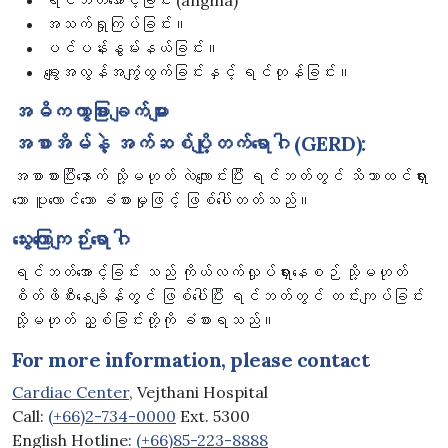
ရင်ဘတ်အောင့်ခြင်း (angina)
အသက်ရှုကြပ်ခြင်း။
ပင်ပန်းနွမ်းနယ်ခြင်း။
ချွေးအလွန်အကျွံထွက်ခြင်းနှင့် ရင်တုန်ခြင်း။
အဓိကကွာခြားချက်များ
အစာအိမ်နဲ့
အက်ဆစ်ပျို့တက်ရောဂါ (GERD
):
အစာစားပြီးနောက် သို့မဟုတ် လဲလျောင်းပြီး ရင်ဘတ်တွင် သိသာထင်ရှား
သော ပူလောင်သော ခံစားမှုဖြင့် ဖြစ်ပေါ်တတ်သည်။
သွေးကြောကျဉ်းရောဂါ
ရင်ဘတ်အောင့်ခြင်း သည် ကိုယ်လက်လှုပ်ရှားနေစဉ် သို့မဟုတ်
စိတ်ဖိစီးနေချိန်တွင် ဖြစ်ပေါ်ပြီး ရင်ဘတ်တွင် တင်းကျပ်ခြင်း
သို့မဟုတ် ညှစ်ခြင်းတို့ကို ခံစားရသည်။
For more information, please contact
Cardiac Center
, Vejthani Hospital
Call:
(+66)2-734-0000
Ext. 5300
English Hotline:
(+66)85-223-8888