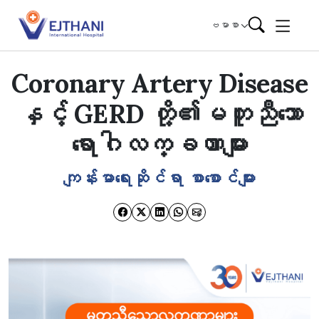
Skip to content
ဗမာစာ
Coronary Artery Disease
နှင့် GERD တို့၏မတူညီ‌သော
ရောဂါလက္ခဏာများ
ကျန်းမာရေးဆိုင်ရာ စာစောင်များ