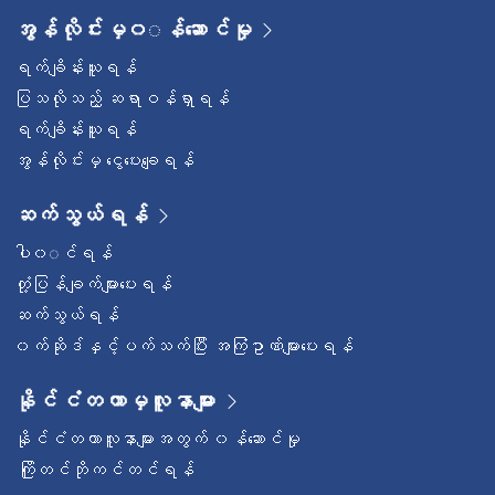
အွန်လိုင်းမှ၀◌န်ဆောင်မှု
ရက်ချိန်းယူရန်
ပြသလိုသည့် ဆရာဝန်ရှာရန်
ရက်ချိန်းယူရန်
အွန်လိုင်းမှ ငွေပေးချေရန်
ဆက်သွယ်ရန်
ပါ၀◌င်ရန်
တုံ့ပြန်ချက်များပေးရန်
ဆက်သွယ်ရန်
၀က်ဆိုဒ်နှင့်ပက်သက်ပြီး အကြံဥာဏ်များပေးရန်
နိုင်ငံတကာမှလူနာများ
နိုင်ငံတကာလူနာများအတွက် ၀န်ဆောင်မှု
ကြိုတင်ဘိုကင်တင်ရန်