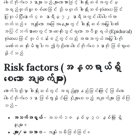
ခေါင်းကိုက်ဝေဒနာများသည် များသောအားဖြင့် ခါးရိုးဆစ်အတွင်းမှ
အရည်ထုတ်ယူစစ်ဆေးခြင်း သို့မဟုတ် ခါးရိုးဆစ်ထုံဆေးပေးခြင်း
ပြုလုပ်ပြီးနောက် ၄၈ နာရီမှ ၇၂ နာရီအတွင်း ပေါ်ပေါက်လာ
တတ်သည်။ အချို့သော အခြေအနေများတွင် ခါးရိုးဆစ်အမြှေးပါး၏
အပြင်ဘက်နားလေးတွင်သာ ဆေးထိုးသွင်းရသော အပီဒူရယ် (Epidural)
ထုံဆေးပေးခြင်း လုပ်ငန်းစဉ်တွင်လည်း အကာအကွယ်အမြှေးပါးကို
မတော်တဆ ထိုးမိသွားပါက ဤကဲ့သို့သော ခေါင်းကိုက်ဝေဒနာကို ဖြစ်ပွားစေ
နိုင်သည်
Risk factors (အန္တရာယ်ရှိ
စေသော အချက်များ)
အောက်ပါတို့မှာ ခါးရိုးဆစ်တွင်း အရည်လျော့နည်းခြင်းကြောင့် ဖြစ်သော
ခေါင်းကိုက်ဝေဒနာ ဖြစ်ပွားနိုင်ခြေ ပိုများစေသည့် အချက်များ ဖြစ်ကြ
သည် –
အသက်အရွယ်
– အသက် ၁၈ နှစ်မှ ၃၀ နှစ်ကြား ရှိ
သူများ။
ကျား/မ သဘာဝ
– အမျိုးသမီးဖြစ်ခြင်း။