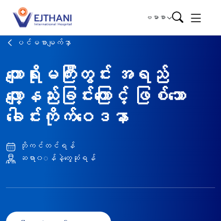
Skip to content
ဗမာစာ
ပင်မစာမျက်နှာ
ကျောရိုးမကြီးတွင်း အရည်
လျော့နည်းခြင်းကြောင့် ဖြစ်သော
ခေါင်းကိုက်ဝေဒနာ
ဘိုကင်တင်ရန်
ဆရာ၀◌န်နဲ့တွေ့ဆုံရန်