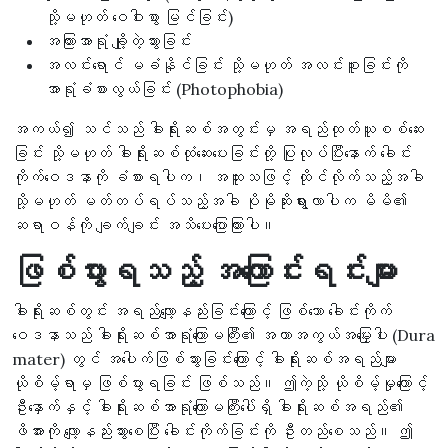
သို့မဟုတ် ဝေဝါးစွာ မြင်ခြင်း)
အကြားအာရုံ ချို့တဲ့သွားခြင်း
အလင်းရောင် မခံနိုင်ခြင်း သို့မဟုတ် အလင်းစူးခြင်းကို
အာရုံခံစားလွယ်ခြင်း (Photophobia)
အကယ်၍ သင်သည် ခါးရိုးဆစ်အတွင်းမှ အရည်ထုတ်ယူစစ်ဆေး
ခြင်း သို့မဟုတ် ခါးရိုးဆစ်ထုံဆေးပေးခြင်းတို့ ပြုလုပ်ပြီးနောက် ခေါင်း
ကိုက်ဝေဒနာကို ခံစားရပါက၊ အထူးသဖြင့် ထိုင်လိုက်သည့်အခါ
သို့မဟုတ် မတ်တပ်ရပ်သည့်အခါ ပိုမိုဆိုးရွားလာပါက မိမိ၏
ဆရာဝန်ကို ချက်ချင်း အသိပေးပြောကြားပါ။
ဖြစ်ပွားရသည့် အကြောင်းရင်းများ
ခါးရိုးဆစ်တွင်း အရည်လျော့နည်းခြင်းကြောင့် ဖြစ်သော ခေါင်းကိုက်
ဝေဒနာသည် ခါးရိုးဆစ်အာရုံကြောမကြီး၏ အကာအကွယ်အမြှေးပါး (Dura
mater) တွင် အပေါက်ဖြစ်သွားခြင်းကြောင့် ခါးရိုးဆစ်အရည်များ
ယိုစိမ့်ရာမှ ဖြစ်ပွားရခြင်း ဖြစ်သည်။ ဤကဲ့သို့ ယိုစိမ့်မှုကြောင့်
ဦးနှောက်နှင့် ခါးရိုးဆစ်အာရုံကြောမကြီးပေါ်ရှိ ခါးရိုးဆစ်အရည်၏
ဖိအားကို လျော့နည်းသွားစေပြီး ခေါင်းကိုက်ခြင်းကို ဦးတည်စေသည်။ ဤ