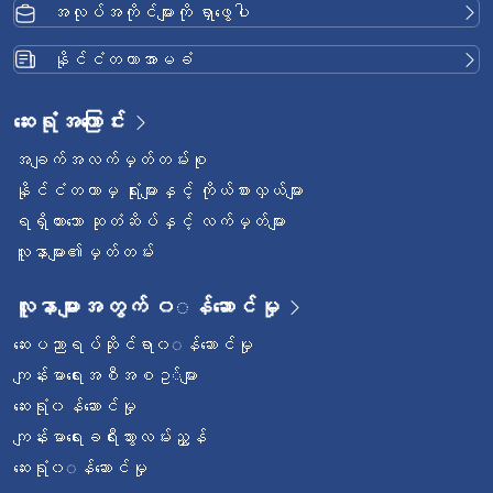
အလုပ်အကိုင်များကို ရှာဖွေပါ
နိုင်ငံတကာအာမခံ
ဆေးရုံအကြောင်း
အချက်အလက်မှတ်တမ်းစု
နိုင်ငံတကာမှ ရုံးများနှင့် ကိုယ်စားလှယ်များ
ရရှိထားသော ဆုတံဆိပ်နှင့် လက်မှတ်များ
လူနာများ၏မှတ်တမ်း
လူနာများအတွက် ၀◌န်ဆောင်မှု
ဆေးပညာရပ်ဆိုင်ရာ၀◌န်ဆောင်မှု
ကျန်းမာရေးအစီအစဥ◌်များ
ဆေးရုံ၀န်ဆောင်မှု
ကျန်းမာရေးခရီးသွားလမ်းညွှန်
ဆေးရုံ၀◌န်ဆောင်မှု