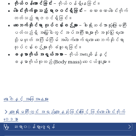
ကိုယ်ဝန်ဆောင်ခြင်း
– ကိုယ်ဝန်ရှိနေခြင်း။
ခေါင်းကိုက်ဖူးသည့် ရာဇဝင်ရှိခြင်း
– ခဏခဏ ခေါင်းကိုက်
တတ်သည့် ရာဇဝင်ရှိခြင်း။
ဆေးဘက်ဆိုင်ရာ လုပ်ငန်းစဉ်များ
– ခါးရိုးဆစ်အာရုံကြောမကြီး
ပတ်လည်ရှိ အမြှေးပါးတွင် အပ်အကြီးစားများကို အသုံးပြုရသော
သို့မဟုတ် အကြိမ်ကြိမ် အပေါက်ဖောက်ရသော ဆေးဘက်ဆိုင်ရာ
လုပ်ငန်းစဉ်များကို ခံယူရခြင်း။
ခန္ဓာကိုယ် အရွယ်အစား
– ကိုယ်အလေးချိန်နှင့်
ခန္ဓာကိုယ်ထုထည် (Body mass) သေးငယ်သူများ။
ရောဂါနှင့် အခြေအနေများ
ကျောရိုးမကြီးတွင်း အရည်လျော့နည်းခြင်းကြောင့် ဖြစ်သော ခေါင်းကိုက်
ဝေဒနာ
ဆရာ၀◌န်ရှာဖွေရန်