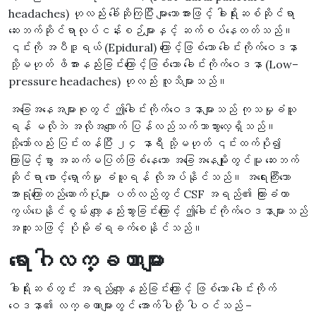
headaches) ဟုလည်း ခေါ်ဆိုကြပြီး များသောအားဖြင့် ခါးရိုးဆစ်ဆိုင်ရာ
ဆေးဘက်ဆိုင်ရာလုပ်ငန်းစဉ်များနှင့် ဆက်စပ်နေတတ်သည်။
၎င်းကို အပီဒူရယ် (Epidural) ကြောင့်ဖြစ်သော ခေါင်းကိုက်ဝေဒနာ
သို့မဟုတ် ဖိအားနည်းခြင်းကြောင့်ဖြစ်သော ခေါင်းကိုက်ဝေဒနာ (Low–
pressure headaches) ဟုလည်း လူသိများသည်။
အခြေအနေအများစုတွင် ဤခေါင်းကိုက်ဝေဒနာများသည် ကုသမှုခံယူ
ရန် မလိုဘဲ အလိုအလျောက် ပြန်လည်သက်သာသွားလေ့ရှိသည်။
သို့သော်လည်း ပြင်းထန်ပြီး ၂၄ နာရီ သို့မဟုတ် ၎င်းထက်ပို၍
ကြာမြင့်စွာ အဆက်မပြတ်ဖြစ်နေသော အခြေအနေမျိုးတွင်မူ ဆေးဘက်
ဆိုင်ရာ စောင့်ရှောက်မှု ခံယူရန် လိုအပ်နိုင်သည်။ အရေးကြီးသော
အာရုံကြောတည်ဆောက်ပုံများ ပတ်လည်တွင် CSF အရည်၏ ကြားခံကာ
ကွယ်ပေးနိုင်စွမ်း လျော့နည်းသွားခြင်းကြောင့် ဤခေါင်းကိုက်ဝေဒနာများသည်
အထူးသဖြင့် ပိုမိုခံရခက်စေနိုင်သည်။
ရောဂါလက္ခဏာများ
ခါးရိုးဆစ်တွင်း အရည်လျော့နည်းခြင်းကြောင့် ဖြစ်သော ခေါင်းကိုက်
ဝေဒနာ၏ လက္ခဏာများတွင် အောက်ပါတို့ ပါဝင်သည် –