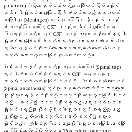
puncture) ကဲ့သို့သော လုပ်ငန်းစဉ်များအပြီးတွင် ဖြစ်ပွားနိုင်
သလို၊ ခါးရိုးဆစ်အာရုံကြောမကြီးကို ဖုံးအုပ်ထားသည့် အကာအကွယ်
အမြှေးပါးများ (Meninges) တွင် စုတ်ပြဲခြင်း သို့မဟုတ် အရည်
အိတ်တည်ခြင်းတို့ကြောင့် CSF အရည်များ ယိုစိမ့်မှုကြောင့်လည်း
ဖြစ်ပွားနိုင်သည်။ ၎င်း CSF အရည်အလွှာသည် ဦးနှောက်နှင့် ခါး
ရိုးဆစ်အာရုံကြောမကြီးကို ရုတ်တရက်လှုပ်ရှားမှုများဒဏ်မှ ကြားခံကာ
ကွယ်ပေးရန်နှင့် လိုအပ်သော အာဟာရဓာတ်များကို ထောက်ပံ့ပေးရန်
အတွက် အကာအကွယ်အဖြစ် လုပ်ဆောင်ပေးသည်။
ခါးရိုးဆစ်အတွင်းမှ အရည်ထုတ်ယူစစ်ဆေးခြင်း (Spinal tap)
တွင် ခါးရိုးဆစ်ပိုက်လိုင်းအတွင်းမှ CSF အရည်နမူနာ
အနည်းငယ်ကို ထုတ်ယူခြင်း ပါဝင်ပြီး၊ ခါးရိုးဆစ်ထုံဆေးပေးခြင်း
(Spinal anesthesia) တွင်မူ ခန္ဓာကိုယ်အောက်ပိုင်း အာရုံကြောများ
ကို ထုံသွားစေရန် ၎င်းပိုက်လိုင်းအတွင်းသို့ ဆေးထိုးသွင်းခြင်း ပါဝင်
သည်။ အကယ်၍ ၎င်းအပ်စိုက်ခဲ့သည့် နေရာမှတစ်ဆင့် ခါး
ရိုးဆစ်အရည်များ ယိုစိမ့်ပါက ခါးရိုးဆစ်တွင်း အရည်လျော့နည်း
ခြင်းကြောင့် ဖြစ်သော ခေါင်းကိုက်ဝေဒနာကို စတင်ဖြစ်ပွားစေ
နိုင်သည်။ ဤခေါင်းကိုက်ဝေဒနာများကို ခါးရိုးဆစ်အမြှေးပါး ဖောက်ပြီး
နောက်ဖြစ်သော ခေါင်းကိုက်ဝေဒနာ (Post–dural puncture