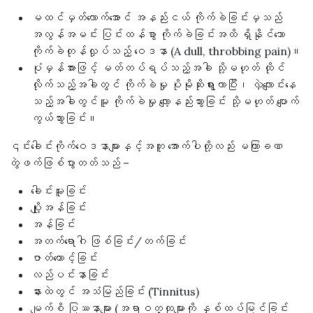
မထင်မှတ်လောက်အောင် အနည်းငယ် ကိုက်ခဲခြင်းမှသည်
အလွန်အမင်း ပြင်းထန်စွာ ကိုက်ခဲခြင်းအထိ ရှိနိုင်သော
ကိုက်ခဲတုန်လှုပ်သည့် ဝေဒနာ (A dull, throbbing pain)။
ပုံမှန်အားဖြင့် မတ်တပ်ရပ်သည့်အခါ သို့မဟုတ် ထိုင်
လိုက်သည့်အခါတွင် ကိုက်ခဲမှု ပိုမိုဆိုးရွားလာပြီး၊ လှဲလျောင်းနေ
သည့်အခါတွင်မူ ကိုက်ခဲမှု လျော့နည်းသွားခြင်း သို့မဟုတ် ပျောက်
ကွယ်သွားခြင်း။
၎င်းခေါင်းကိုက်ဝေဒနာများနှင့်အတူ အောက်ပါတို့လည်း မကြာခဏ
တွဲဖက်ဖြစ်ပွားတတ်သည် –
ခေါင်းမူးခြင်း
ပျို့အန်ခြင်း
အန်ခြင်း
အတက်ရောဂါ ဖြစ်ခြင်း/တက်ခြင်း
ဇာတ်တောင့်ခြင်း
လည်ပင်းနာခြင်း
နားထဲတွင် အသံမြည်ခြင်း (Tinnitus)
မျက်စိ ပြဿနာများ (အရာဝတ္ထုများကို နှစ်ထပ်မြင်ခြင်း