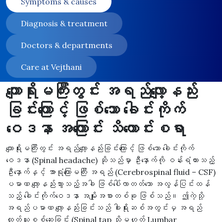
Symptoms & causes
Diagnosis & treatment
Doctors & departments
Care at Vejthani
ကျောရိုးမကြီးတွင်း အရည်လျော့နည်း
ခြင်းကြောင့် ဖြစ်သော ခေါင်းကိုက်
ဝေဒနာ အကြောင်း သိကောင်းစရာ
ကျောရိုးမကြီးတွင်း အရည်လျော့နည်းခြင်းကြောင့် ဖြစ်သော ခေါင်းကိုက်
ဝေဒနာ (Spinal headache) ဆိုသည်မှာ ဦးနှောက်ကို ဝန်းရံထားသည့်
ဦးနှောက်နှင့် အာရုံကြောမကြီး အရည် (Cerebrospinal fluid – CSF)
ပမာဏ လျော့နည်းသွားသည့်အခါ ဖြစ်ပေါ်လာတတ်သော အလွန်ပြင်းထန်
သည့် ခေါင်းကိုက်ဝေဒနာ အမျိုးအစားတစ်ခု ဖြစ်သည်။ ဤကဲ့သို့
အရည်ပမာဏ လျော့နည်းခြင်းသည် ခါးရိုးဆစ်အတွင်းမှ အရည်
ထုတ်ယူစစ်ဆေးခြင်း (Spinal tap သို့မဟုတ် Lumbar