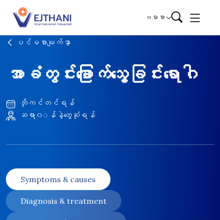
Skip to content
ဗမာစာ
ပင်မစာမျက်နှာ
အာခံတွင်းခြောက်သွေ့ခြင်းရောဂါ
ဘိုကင်တင်ရန်
ဆရာ၀◌န်နဲ့တွေ့ဆုံရန်
Symptoms & causes
Diagnosis & treatment