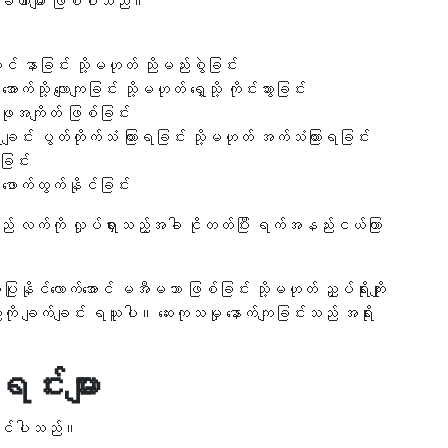
 လက္ခဏာများ ဖြစ်ပါသည်။
် နာခြင်း သို့မဟုတ် ညိုမည်းစွဲခြင်း
်သို့ လျောကျခြင်း သို့မဟုတ် ရှေ့သို့ ကိုင်းသွားခြင်း
ဖုအကျိတ် ဖြစ်ခြင်း
ချင်း ပွတ်တိုက်သံ ကြားရခြင်း သို့မဟုတ် အက်သံကြားရခြင်း
ခြင်း
 ဖောက်ထွက်နိုင်ခြင်း
်များသည် လက်ကို လှုပ်ရှားသည့်အခါ ငိုတတ်ပြီး ရက်အနည်းငယ်ကြာ
ုင်လောက်အောင် မအီမသာ ဖြစ်ခြင်း သို့မဟုတ် ညှပ်ရိုးကျိုး
ို ချက်ချင်း ရယူပါ။ ဆေးကုသမှု နောက်ကျခြင်းသည် အရိုး
င်းများ
ေနိုင်ပါသည်။