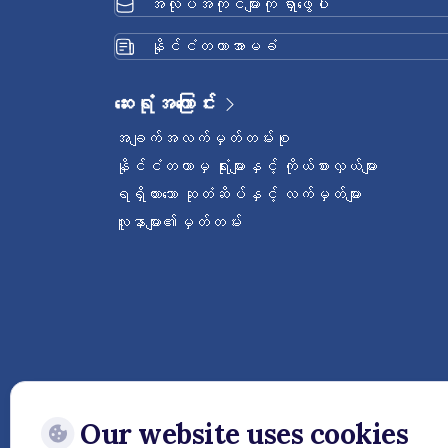
အလုပ်အကိုင်များကို ရှာဖွေပါ
နိုင်ငံတကာအာမခံ
ဆေးရုံအကြောင်း
အချက်အလက်မှတ်တမ်းစု
နိုင်ငံတကာမှ ရုံးများနှင့် ကိုယ်စားလှယ်များ
ရရှိထားသော ဆုတံဆိပ်နှင့် လက်မှတ်များ
လူနာများ၏မှတ်တမ်း
Our website uses cookies