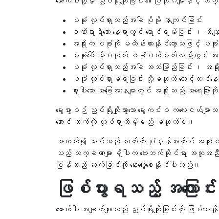
အောက်ပါတို့မှာ ညှပ်ရိုးကျိုးခြင်း၏ ပြယုဂ်များနှင့်
ပခုံး လှုပ်ရှားသည့်အခါ ပိုမို နာကျင်ခြင်း
ဒဏ်ရာရှိသော နေရာတွင် ရောင်ရမ်းခြင်း ၊ ထိလျှင
အရိုးက ပခုံးကို မထိန်းထားနိုင်တော့သဖြင့် ပခုံး အောက
ပခုံးပေါ် သို့မဟုတ် ပခုံးပတ်ပတ်လည်တွင် အ
ပခုံး လှုပ်ရှားသည့်အခါ အသံမြည်ခြင်း ၊ အရိုး
ပခုံး လှုပ်ရှားမရခြင်း သို့မဟုတ် တောင့်တင်းနေ
ရှားပါးသော အခြေအနေများတွင် အရိုးသည် အရေပြားကို
မွေးဖွားစဉ် ညှပ်ရိုးကျိုးသွားသော မွေးကင်းစ ကလေးငယ
အောင် လက်ကို လှုပ်ရှားလိမ့်မည် မဟုတ်ပါ။
အကယ်၍ သင်သည် လက်ကို ပုံမှန်အတိုင်း အသုံးမပြုနိ
သည့် လက္ခဏာများ ရှိပါက ဆေးဘက်ဆိုင်ရာ အကူအညီက
ပြန်လည် ဆက်ခြင်းကို နှေးကွေးစေနိုင်ပါသည်။
ဖြစ်ပွားရသည့် အကြောင်းရ
အောက်ပါ အချက်များသည် ညှပ်ရိုးကျိုးခြင်းကို ဖြစ်စ