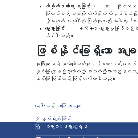
ထိခိုက်ဒဏ်ရာ ရခြင်း
။ ။ ကား ၊ ဆိုင်ကယ် သ
ပြုလုပ်စဉ် ပခုံးကို တိုက်ရိုက် ထိမှန်ခြင်းတို
သို့မဟုတ် ပခုံးပေါ်သို့ ပြုတ်ကျသည့် အခါတွ
မွေးဖွားခြင်း
။ ။ ခက်ခဲသော မွေးဖွားမှုဖြစ်စဉ်အတွင်
နိုင်ပါသည်။
ဖြစ်နိုင်ခြေရှိသော အချက
လူကြီးများသည် ဆယ်ကျော်သက်များနှင့် ကလေးငယ်များထက်
နိုင်ခြေ လျော့နည်းသွားသော်လည်း အသက်ကြီးလာသည်နှင့်အမျှ 
နိုင်ခြေ ပြန်လည် မြင့်တက်လာပါသည်။
ရောဂါနှင့် အခြေအနေများ
ညှပ်ရိုးကျိုးခြင်း
ဆရာ၀◌န်ရှာဖွေရန်