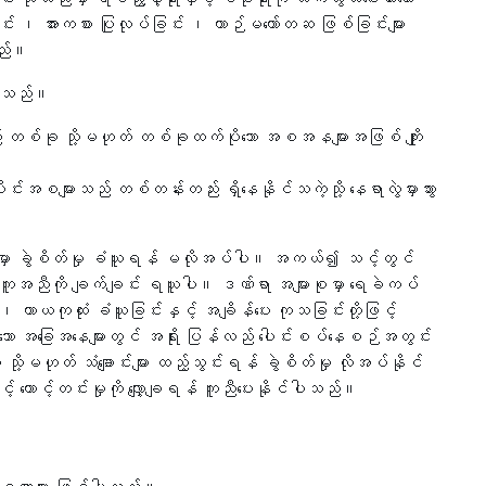
်း ၊ အားကစား ပြုလုပ်ခြင်း ၊ ယာဉ်မတော်တဆ ဖြစ်ခြင်းများ
သည်။
စ်ပါသည်။
 တစ်ခု သို့မဟုတ် တစ်ခုထက်ပိုသော အစအနများအဖြစ် ကျိုး
ပိုင်းအစများသည် တစ်တန်းတည်း ရှိနေနိုင်သကဲ့သို့ နေရာလွဲမှားသွား
ျားစုမှာ ခွဲစိတ်မှု ခံယူရန် မလိုအပ်ပါ။ အကယ်၍ သင့်တွင်
အကူအညီကို ချက်ချင်း ရယူပါ။ ဒဏ်ရာ အများစုမှာ ရေခဲကပ်
ခြင်း ၊ ကာယကုထုံး ခံယူခြင်းနှင့် အချိန်ပေး ကုသခြင်းတို့ဖြင့်
ော အခြေအနေများတွင် အရိုး ပြန်လည် ပေါင်းစပ်နေစဉ်အတွင်း
း သို့မဟုတ် သံချောင်းများ ထည့်သွင်းရန် ခွဲစိတ်မှု လိုအပ်နိုင်
ောင့်တင်းမှုကို လျှော့ချရန် ကူညီပေးနိုင်ပါသည်။