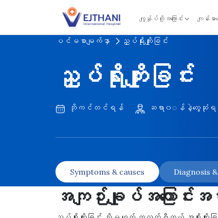
Skip to content
ကျွန်ုပ်တို့အကြောင်း
ကျန်းမာ
ပင်မစာမျက်နှာ
ညှပ်ရိုးကျိုးခြင်း
ညှပ်ရိုးကျိုးခြင်း
ဘိုကင်တင်ရန်
ဆရာ၀◌န်နဲ့တွေ့ဆုံရ
Symptoms & causes
Diagnosis 
အကျဉ်းချုပ်အကြောင်းအ
ညှပ်ရိုးကျိုးခြင်း သို့မဟုတ် ကလက်ဗီကယ် အရိုးကျိုးခြင