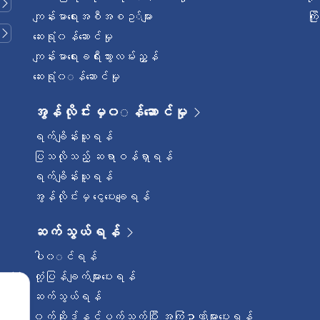
ကျန်းမာရေးအစီအစဥ◌်များ
ကြ
ဆေးရုံ၀န်ဆောင်မှု
ကျန်းမာရေးခရီးသွားလမ်းညွှန်
ဆေးရုံ၀◌န်ဆောင်မှု
အွန်လိုင်းမှ၀◌န်ဆောင်မှု
ရက်ချိန်းယူရန်
ပြသလိုသည့် ဆရာဝန်ရှာရန်
ရက်ချိန်းယူရန်
အွန်လိုင်းမှ ငွေပေးချေရန်
ဆက်သွယ်ရန်
ပါ၀◌င်ရန်
တုံ့ပြန်ချက်များပေးရန်
ဆက်သွယ်ရန်
၀က်ဆိုဒ်နှင့်ပက်သက်ပြီး အကြံဥာဏ်များပေးရန်