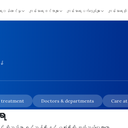
ရေး၀န်ဆောင်မှု
ကျန်းမာရေးစင်တာများ
ကျန်းမာရေးပက်ကေ့ချ်များ
ကျန်းမာရေးဆိ
န်
& treatment
Doctors & departments
Care at
ရာ
်း ဆိုသည်မှာ ရင်ညွန့်ရိုးနှင့် ပခုံးရိုးကို ဆက်သွယ်ပေးထားသော