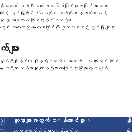
ို့မဟုတ် စက်ဘီး မတော်တဆ ဖြစ်ခြင်းများအပြင် အားကစား
့ကြောင့် ညှပ်ရိုးကျိုးနိုင်ပါသည်။ လက်ကို ဆန့်ထုတ်ထားစဉ်
င်လည်း ဤအခြေအနေ ဖြစ်ပွားနိုင်ပါသည်။
း ကလေးသည် မွေးလမ်းကြောင်းကို ဖြတ်သန်းစဉ် ညှပ်ရိုး ကျိုးသွား
်များ
 ညှပ်ရိုးကျိုးနိုင်ခြေ ပိုနည်းပါသည်။ အသက် ၂၀ ကျော်တွင် ဖြစ်
အရိုးများ သန်မာမှု လျော့နည်းလာသောကြောင့် လူကြီးများတွင် ဖြစ်
လူနာများအတွက် ၀◌န်ဆောင်မှု
နိ
ဆေးပညာရပ်ဆိုင်ရာ၀◌န်ဆောင်မှု
နိ