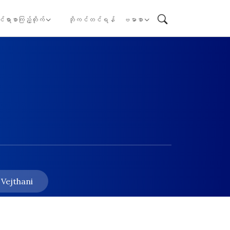
ုင်ရာစာကြည့်တိုက်
ဘိုကင်တင်ရန်
ဗမာစာ
 Vejthani