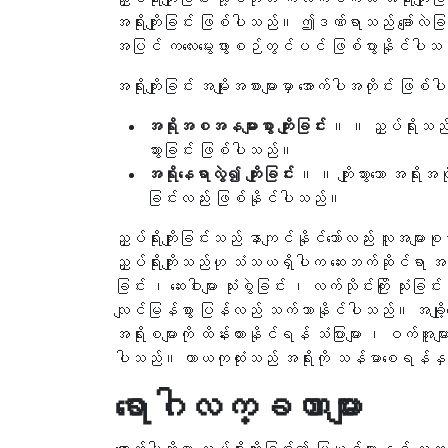
အရိုးကျိုးခြင်း ဖြစ်ပါသည်။ ဤဒဏ်ရာသည် ချော်လဲခြင
အပြင် ကလေးမွေးဖွားစဉ်တွင်ပင် ဖြစ်ပွားနိုင်ပါ
အရိုးကျိုးခြင်း အမျိုးအစားများမှာ အောက်ပါအတိုင်း ဖြ
အရိုးအစအနများစွာ ကျိုးခြင်း
။ ။ ညှပ်ရိုးသည်
သွားခြင်း ဖြစ်ပါသည်။
အရိုးနေရာလွဲ၍ ကျိုးခြင်း
။ ။ ကျိုးသွားသော အရိုးအ
ခြင်းလည်း ဖြစ်နိုင်ပါသည်။
ညှပ်ရိုးကျိုးခြင်းသည် နာကျင်နိုင်သော်လည်း လူအမ
ညှပ်ရိုးကျိုးသည်ဟု သံသယရှိပါက ဆေးဘက်ဆိုင်ရာ 
ခြင်း ၊ ဆေးဝါးများ သုံးစွဲခြင်း ၊ လက်သိုင်းကြိုး သုံး
လျင်မြန်စွာ ပြန်လည် သက်သာနိုင်ပါသည်။ အချို့သ
အရိုးစများကို ထိန်းထားနိုင်ရန် သံပြားများ ၊ ဝက်အူမျာ
ပါသည်။ ကာယကုထုံးသည် အရိုးကို သန်မာစေရန်နှင့် တ
ရောဂါလက္ခဏာများ