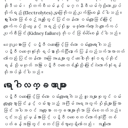
ဆိုဒီယမ်၊ ပိုတက်စီယမ်နှင့် မဂ္ဂနီစီယမ်ကဲ့သို့သော လျှပ်
လိုက်ရည် (Electrolytes) မျှခြေကိုလည်း ပျက်ပြားစေနိုင်ပါသည်။
ရှားပါးသော ဖြစ်စဉ်အချို့တွင် ပြင်းထန်သော ဝမ်းလျှောခြင်းကြောင့်
ကျောက်ကပ်သို့ သွေးနှင့် အရည်ပံ့ပိုးမှု မလုံလောက်တော့ဘဲ ကျောက်ကပ်
ပျက်စီးခြင်း (Kidney failure) ကိုပင် ဖြစ်ပေါ်စေနိုင်ပါသည်။
ယေဘုယျအားဖြင့် ပဋိဇီဝဆေးကြောင့်ဖြစ်သော ဝမ်းလျှောရောဂါသည်
ပဋိဇီဝဆေးကုထုံးကို ရပ်နားလိုက်ပြီးနောက် ပြန်လည်သက်သာလာတတ်
သော်လည်း ပြင်းထန်သော အခြေအနေများတွင် ဆေးဝါးကို လုံးဝရပ်ဆိုင်း
ရန် သို့မဟုတ် အခြားပဋိဇီဝဆေးတစ်မျိုးသို့ ပြောင်းလဲသောက်သုံးရန်
လိုအပ်နိုင်ပါသည်။
ရောဂါလက္ခဏာများ
ပဋိဇီဝဆေးကြောင့်ဖြစ်သော ဝမ်းလျှောရောဂါသည် လူအများစုတွင် ဝမ်း
ပျော့ပျော့သွားခြင်းနှင့် ဝမ်းသွားသည့် အကြိမ်အရေအတွက် ပိုမိုများပြားလာ
ခြင်း အပါအဝင် အပျော့စား လက္ခဏာများကိုသာ ဖြစ်စေတတ်သည်။
၎င်းသည် ပုံမှန်အားဖြင့် ပဋိဇီဝဆေးစတင်သောက်သုံးပြီး တစ်
ပတ်ခန့်အကြာတွင် စတင်ဖြစ်ပွားလေ့ရှိသော်လည်း၊ အချို့သော