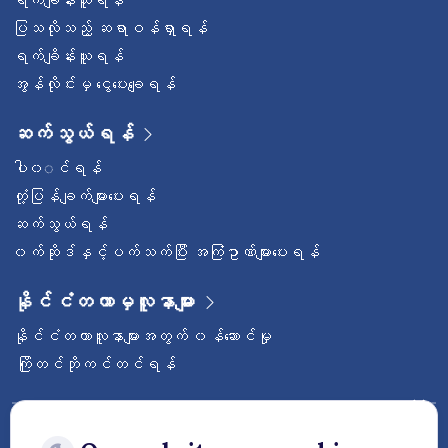
ရက်ချိန်းယူရန်
ပြသလိုသည့် ဆရာဝန်ရှာရန်
ရက်ချိန်းယူရန်
အွန်လိုင်းမှ ငွေပေးချေရန်
ဆက်သွယ်ရန်
ပါ၀◌င်ရန်
တုံ့ပြန်ချက်များပေးရန်
ဆက်သွယ်ရန်
၀က်ဆိုဒ်နှင့်ပက်သက်ပြီး အကြံဥာဏ်များပေးရန်
နိုင်ငံတကာမှလူနာများ
နိုင်ငံတကာလူနာများအတွက် ၀န်ဆောင်မှု
ကြိုတင်ဘိုကင်တင်ရန်
ဝေ့ဌာနီနိုင်ငံတကာဆေးရုံကြီးကို follow လုပ်
ထားပါ