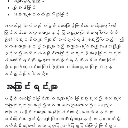
အဖျားငွေ့ငွေ့ရှိခြင်း
ပျို့အန်ခြင်း
အစာစားချင်စိတ် ပျောက်ဆုံးခြင်း
အကယ်၍ သင်သည် ပဋိဇီဝဆေးကြောင့်ဖြစ်သော ဝမ်းလျှောရောဂါ၏
ပြင်းထန်သော လက္ခဏာများနှင့် ပြသမှုများကို ခံစားရပါက မိမိ
တို့၏ ဆရာဝန်ထံ ချက်ချင်း ဆက်သွယ်ရန် အရေးကြီးပါသည်။ ဤ
လက္ခဏာများနှင့် ပြသမှုများသည် အခြားသော ရောဂါအခြေအနေအမျိုးမျိုး
နှင့်လည်း ဆက်စပ်နေနိုင်သောကြောင့် ဆရာဝန်အနေဖြင့် အရင်း
ခံအကြောင်းရင်းကို ရှာဖွေဖော်ထုတ်နိုင်ရန် ဆီးဝမ်းစစ်ဆေးခြင်း
သို့မဟုတ် သွေးစစ်ဆေးခြင်းကဲ့သို့သော စစ်ဆေးမှုများ ပြုလုပ်ရန်
လမ်းညွှန်နိုင်ပါသည်။
အကြောင်းရင်းများ
ပဋိဇီဝဆေးကြောင့်ဖြစ်သော ဝမ်းလျှောရောဂါ ဖြစ်ပွားရသည့် အတိအကျ
အကြောင်းရင်းကို အပြည့်အဝ နားမလည်သေးသော်လည်း၊ ယေဘုယျ
အားဖြင့် ပဋိဇီဝဆေးများ အသုံးပြုခြင်းကြောင့် အစာအိမ်နှင့် အူ
လမ်းကြောင်းအတွင်းရှိ အကျိုးပြုဘက်တီးရီးယားများနှင့် အန္တရာယ်ရှိ
ဘက်တီးရီးယားများ၏ သဘာဝမျှခြေ ပျက်ပြားသွားခြင်းကြောင့် ဖြစ်ပွားရ