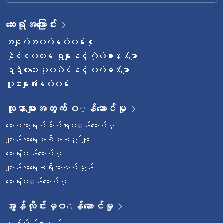
ဆေးရုံအကြောင်း
အချက်အလက်မှတ်တမ်းစု
နိုင်ငံတကာမှ ရုံးများနှင့် ကိုယ်စားလှယ်များ
ရရှိထားသော ဆုတံဆိပ်နှင့် လက်မှတ်များ
လူနာများ၏မှတ်တမ်း
လူနာများအတွက် ၀◌န်ဆောင်မှု
ဆေးပညာရပ်ဆိုင်ရာ၀◌န်ဆောင်မှု
ကျန်းမာရေးအစီအစဥ◌်များ
ဆေးရုံ၀န်ဆောင်မှု
ကျန်းမာရေးခရီးသွားလမ်းညွှန်
ဆေးရုံ၀◌န်ဆောင်မှု
အွန်လိုင်းမှ၀◌န်ဆောင်မှု