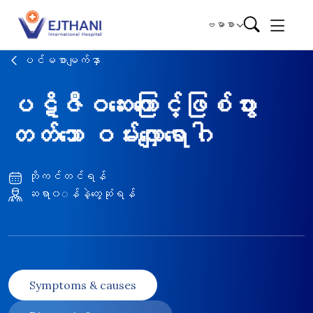
Skip to content
ဗမာစာ
ပင်မစာမျက်နှာ
ပဋိဇီဝဆေးကြောင့်ဖြစ်ပွား
တတ်သော ဝမ်းလျှောရောဂါ
ဘိုကင်တင်ရန်
ဆရာ၀◌န်နဲ့တွေ့ဆုံရန်
Symptoms & causes