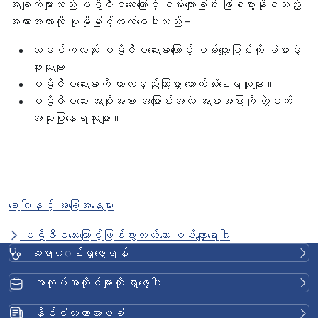
အချက်များသည် ပဋိဇီဝဆေးကြောင့် ဝမ်းလျှောခြင်း ဖြစ်ပွားနိုင်သည့်
အလားအလာကို ပိုမိုမြင့်တက်စေပါသည် –
ယခင်ကလည်း ပဋိဇီဝဆေးများကြောင့် ဝမ်းလျှောခြင်းကို ခံစားခဲ့
ဖူးသူများ။
ပဋိဇီဝဆေးများကို ကာလရှည်ကြာစွာ သောက်သုံးနေရသူများ။
ပဋိဇီဝဆေး အမျိုးအစား အပြောင်းအလဲ အများအပြားကို တွဲဖက်
အသုံးပြုနေရသူများ။
ရောဂါနှင့် အခြေအနေများ
ပဋိဇီဝဆေးကြောင့်ဖြစ်ပွားတတ်သော ဝမ်းလျှောရောဂါ
ဆရာ၀◌န်ရှာဖွေရန်
အလုပ်အကိုင်များကို ရှာဖွေပါ
နိုင်ငံတကာအာမခံ