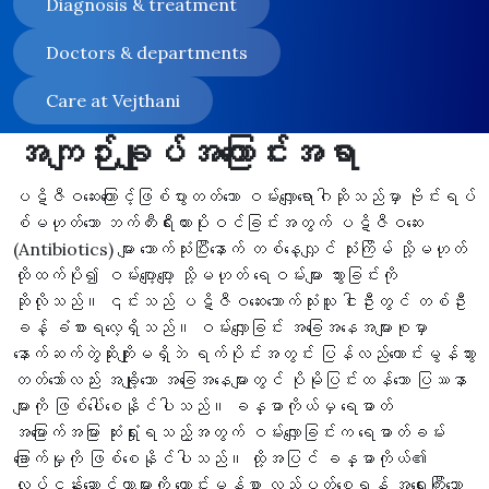
Diagnosis & treatment
Doctors & departments
Care at Vejthani
အကျဉ်းချုပ်အကြောင်းအရာ
ပဋိဇီဝဆေးကြောင့်ဖြစ်ပွားတတ်သော ဝမ်းလျှောရောဂါဆိုသည်မှာ ဗိုင်းရပ်
စ်မဟုတ်သော ဘက်တီးရီးယားပိုးဝင်ခြင်းအတွက် ပဋိဇီဝဆေး
(Antibiotics) များ သောက်သုံးပြီးနောက် တစ်နေ့လျှင် သုံးကြိမ် သို့မဟုတ်
ထိုထက်ပို၍ ဝမ်းပျော့ပျော့ သို့မဟုတ် ရေဝမ်းများ သွားခြင်းကို
ဆိုလိုသည်။ ၎င်းသည် ပဋိဇီဝဆေးသောက်သုံးသူ ငါးဦးတွင် တစ်ဦး
ခန့် ခံစားရလေ့ရှိသည်။ ဝမ်းလျှောခြင်း အခြေအနေအများစုမှာ
နောက်ဆက်တွဲဆိုးကျိုးမရှိဘဲ ရက်ပိုင်းအတွင်း ပြန်လည်ကောင်းမွန်သွား
တတ်သော်လည်း အချို့သော အခြေအနေများတွင် ပိုမိုပြင်းထန်သော ပြဿနာ
များကို ဖြစ်ပေါ်စေနိုင်ပါသည်။ ခန္ဓာကိုယ်မှ ရေဓာတ်
အမြောက်အမြား ဆုံးရှုံးရသည့်အတွက် ဝမ်းလျှောခြင်းက ရေဓာတ်ခမ်း
ခြောက်မှုကို ဖြစ်စေနိုင်ပါသည်။ ထို့အပြင် ခန္ဓာကိုယ်၏
လုပ်ငန်းဆောင်တာများကို ကောင်းမွန်စွာ လည်ပတ်စေရန် အရေးကြီးသော