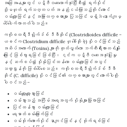
အခြေအနေများတွင် ပဋိဇီဝဆေးသောက်သုံးပြီးစီး၍ ရက်ပိုင်း
သို့မဟုတ် ရက်သတ္တပတ် အနည်းငယ်ကြာသည့်တိုင်အောင်
ဝမ်းလျှောခြင်းနှင့် အခြားလက္ခဏာများ ပြသခြင်း မရှိဘဲ နောက်ကျမှ
ပေါ်ပေါက်လာတတ်ပါသည်။
ကလိုစထရီဒီယွိုက်ဒ်စ် ဒီဖီဆိုင်း (Clostridioides difficile –
ယခင်က Clostridium difficile ဟု ခေါ်ဆိုခဲ့) ပိုးဝင်ခြင်းသည်
အဆိပ်အတောက် (Toxins) များကို ထုတ်လွှတ်သော ဘက်တီးရီးယားတစ်မျိုး
ကြောင့် ဖြစ်ပွားရခြင်း ဖြစ်ပြီး၊ ၎င်းက ပဋိဇီဝဆေးအသုံးပြုမှု
နှင့် ဆက်စပ်၍ ပိုမိုပြင်းထန်သော ဝမ်းလျှောခြင်းအသွင်
သဏ္ဌာန်ကို ဖြစ်ပေါ်စေသည်။ ကလိုစထရီဒီယွိုက်ဒ်စ် ဒီဖီ
ဆိုင်း (C. difficile) ပိုးဝင်ခြင်း၏ လက္ခဏာများတွင် အောက်ပါတို့
ပါဝင်သည် –
ဝမ်းပျော့ပျော့သွားခြင်း
ဝမ်းသွားသည့် အကြိမ်အရေအတွက် ပိုမိုများပြားလာခြင်း
ပြင်းထန်စွာ ဝမ်းလျှောခြင်း
ရေဓာတ်ခမ်းခြောက်ခြင်း
ဝမ်းဗိုက်အောက်ပိုင်း နာကျင်ခြင်းနှင့် ဗိုက်ရစ်ခြင်း