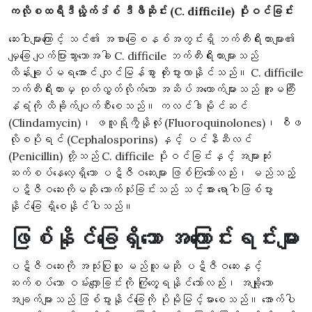
ကလိုစထရီဒီယွိုက်ဒ်စ် ဒီဖီဆိုင်း (C. difficile) ပိုးဝင်ခြင်း
ဆေးဝါးများကြောင့် သင်၏ အစာခြေစနစ်အတွင်းရှိ ဘက်တီးရီးယားများ၏
မျှခြေ ပျက်ပြားသွားသောအခါ C. difficile ဘက်တီးရီးယားများသည်
ထိန်းချုပ်မရအောင် လျင်မြန်စွာ တိုးပွားလာနိုင်သည်။ C. difficile
ဘက်တီးရီးယားမှ ထုတ်လွှတ်လိုက်သော အဆိပ်အတောက်များသည် အူမကြီး
နံရံကို ထိခိုက်ပျက်စီးစေသည်။ ကလင်ဒါမိုင်ဆင်
(Clindamycin)၊ ဖလူရိုကွီနိုလုံး (Fluoroquinolones)၊ စီဖ
လိုစပိုရင် (Cephalosporins) နှင့် ပင်နီဆီလင်
(Penicillin) တို့သည် C. difficile ပိုးဝင်ခြင်းနှင့် အများဆုံး
ဆက်စပ်နေလေ့ရှိသော ပဋိဇီဝဆေးများ ဖြစ်ကြသော်လည်း၊ မည်သည့်
ပဋိဇီဝဆေးကိုမဆို သောက်သုံးခြင်းသည် သင့်အား ရောဂါဖြစ်ပွား
နိုင်ခြေ ရှိစေနိုင်ပါသည်။
ဖြစ်နိုင်ခြေရှိသော အကြောင်းရင်းများ
ပဋိဇီဝဆေးကို အသုံးပြုသူ မည်သူမဆို ပဋိဇီဝဆေးနှင့်
ဆက်စပ်သော ဝမ်းလျှောခြင်းကို ကြုံတွေ့ရနိုင်သော်လည်း၊ အချို့သော
အချက်များသည် ဖြစ်ပွားနိုင်ခြေကို ပိုမိုမြင့်မားစေသည်။ အောက်ပါ