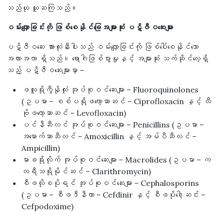
သည်ဟု ယူဆကြသည်။
ဝမ်းလျှောခြင်းကို ဖြစ်စေနိုင်ခြေအများဆုံး ပဋိဇီဝဆေးများ
ပဋိဇီဝဆေး အားလုံးနီးပါးသည် ဝမ်းလျှောခြင်းကို ဖြစ်ပေါ်စေနိုင်သော
အလားအလာ ရှိသည်။ ရောဂါဖြစ်ပွားမှုနှင့် အများဆုံး သက်ဆိုင်လေ့ရှိ
သည့် ပဋိဇီဝဆေးများမှာ –
ဖလူရိုကွီနိုလုံး အုပ်စုဝင်ဆေးများ – Fluoroquinolones
(ဥပမာ – စစ်ပရိုဖလော့ဆာဆင် – Ciprofloxacin နှင့် လီ
ဗိုဖလော့ဆာဆင် – Levofloxacin)
ပင်နီဆီလင် အုပ်စုဝင်ဆေးများ – Penicillins (ဥပမာ –
အမောက်ဆာဆီလင် – Amoxicillin နှင့် အမ်ပီဆီလင် –
Ampicillin)
မာခရိုလိုက် အုပ်စုဝင်ဆေးများ – Macrolides (ဥပမာ – က
လရီသရိုမိုင်ဆင် – Clarithromycin)
စီဖလိုစပိုရင် အုပ်စုဝင်ဆေးများ – Cephalosporins
(ဥပမာ – စီဖဒီနီယာ – Cefdinir နှင့် စီဖပိုဒေါ့ဆင်း –
Cefpodoxime)