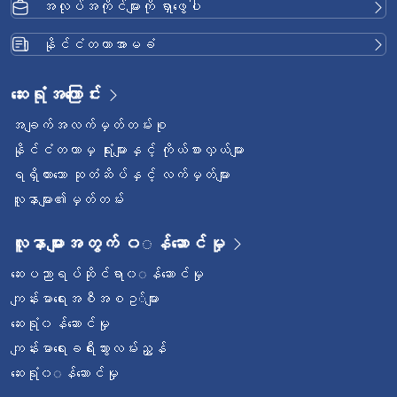
အလုပ်အကိုင်များကို ရှာဖွေပါ
နိုင်ငံတကာအာမခံ
ဆေးရုံအကြောင်း
အချက်အလက်မှတ်တမ်းစု
နိုင်ငံတကာမှ ရုံးများနှင့် ကိုယ်စားလှယ်များ
ရရှိထားသော ဆုတံဆိပ်နှင့် လက်မှတ်များ
လူနာများ၏မှတ်တမ်း
လူနာများအတွက် ၀◌န်ဆောင်မှု
ဆေးပညာရပ်ဆိုင်ရာ၀◌န်ဆောင်မှု
ကျန်းမာရေးအစီအစဥ◌်များ
ဆေးရုံ၀န်ဆောင်မှု
ကျန်းမာရေးခရီးသွားလမ်းညွှန်
ဆေးရုံ၀◌န်ဆောင်မှု