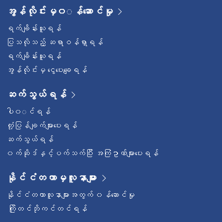
အွန်လိုင်းမှ၀◌န်ဆောင်မှု
ရက်ချိန်းယူရန်
ပြသလိုသည့် ဆရာဝန်ရှာရန်
ရက်ချိန်းယူရန်
အွန်လိုင်းမှ ငွေပေးချေရန်
ဆက်သွယ်ရန်
ပါ၀◌င်ရန်
တုံ့ပြန်ချက်များပေးရန်
ဆက်သွယ်ရန်
၀က်ဆိုဒ်နှင့်ပက်သက်ပြီး အကြံဥာဏ်များပေးရန်
နိုင်ငံတကာမှလူနာများ
နိုင်ငံတကာလူနာများအတွက် ၀န်ဆောင်မှု
ကြိုတင်ဘိုကင်တင်ရန်