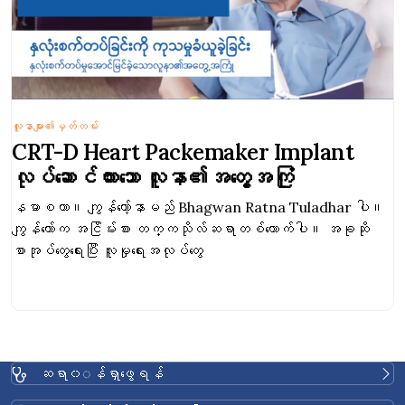
လူနာများ၏မှတ်တမ်း
CRT-D Heart Packemaker Implant
လုပ်ဆောင်ထားသော လူနာ၏အတွေ့အကြုံ
နမာစကာ။ ကျွန်တော့်နာမည် Bhagwan Ratna Tuladhar ပါ။
ကျွန်တော်က အငြိမ်းစား တက္ကသိုလ်ဆရာတစ်ယောက်ပါ။ အခုဆို
စာအုပ်တွေရေးပြီး လူမှုရေးအလုပ်တွေ
ဆရာ၀◌န်ရှာဖွေရန်