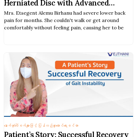
Herniated Disc with Advanced
Minimally Invasive Spine Surgery
Mrs. Etsegent Alemu Birhanu had severe lower back
pain for months. She couldn't walk or get around
comfortably without feeling pain, causing her to be
နောက်ဆုံးပေါ်စက်များဖြင့် ပြန်လည်ထူထောင်ရေးစင်တာ
Patient’s Story: Successful Recovery