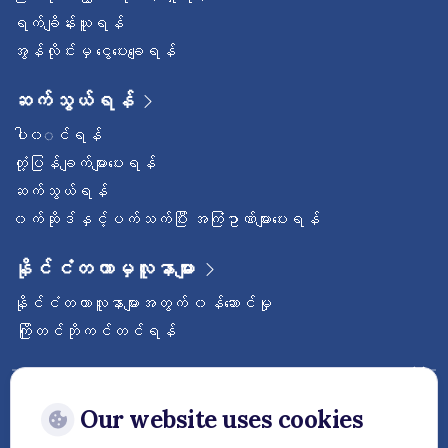
ရက်ချိန်းယူရန်
အွန်လိုင်းမှ ငွေပေးချေရန်
ဆက်သွယ်ရန်
ပါ၀◌င်ရန်
တုံ့ပြန်ချက်များပေးရန်
ဆက်သွယ်ရန်
၀က်ဆိုဒ်နှင့်ပက်သက်ပြီး အကြံဥာဏ်များပေးရန်
နိုင်ငံတကာမှလူနာများ
နိုင်ငံတကာလူနာများအတွက် ၀န်ဆောင်မှု
ကြိုတင်ဘိုကင်တင်ရန်
ဝေ့ဌာနီနိုင်ငံတကာဆေးရုံကြီးကို follow လုပ်
ထားပါ
Our website uses cookies