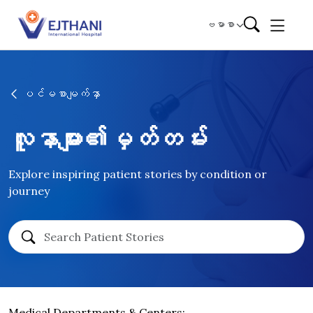
Skip to content
ဗမာစာ
ပင်မစာမျက်နှာ
လူနာများ၏မှတ်တမ်း
Explore inspiring patient stories by condition or
journey
Medical Departments & Centers: