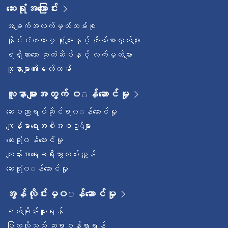
ဆေးရုံအကြောင်း
အချက်အလက်မှတ်တမ်းစု
နိုင်ငံတကာမှ ရုံးများနှင့် ကိုယ်စားလှယ်များ
ရရှိထားသော ဆုတံဆိပ်နှင့် လက်မှတ်များ
လူနာများ၏မှတ်တမ်း
လူနာများအတွက် ၀◌န်ဆောင်မှု
ဆေးပညာရပ်ဆိုင်ရာ၀◌န်ဆောင်မှု
ကျန်းမာရေးအစီအစဥ◌်များ
ဆေးရုံ၀န်ဆောင်မှု
ကျန်းမာရေးခရီးသွားလမ်းညွှန်
ဆေးရုံ၀◌န်ဆောင်မှု
အွန်လိုင်းမှ၀◌န်ဆောင်မှု
ရက်ချိန်းယူရန်
ပြသလိုသည့် ဆရာဝန်ရှာရန်