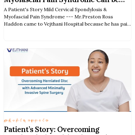
Treated by Physical Therapy
A Patient's Story Mild Cervical Spondylosis &
Myofascial Pain Syndrome --- Mr.Preston Ross
Haddon came to Vejthani Hospital because he has pain
in his neck and back.
ကျောရိုးမဆိုင်ရာ အထူးကုစင်တာ
Patient’s Story: Overcoming