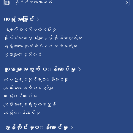
သည်။ ယင်းအခြေအနေကို ပြန့်နှံ့ရင်သားကင်ဆာ (Metastatic
နှလ
နိုင်ငံတကာအာမခံ
east Cancer) ဟု သတ်မှတ်ပါသည်။ ရင်သားကင်ဆာသည်
နိ
ိုးသားရော အမျိုးသမီးများတွင်ပါ ဖြစ်ပွားနိုင်သော်လည်း အမျိုးသမီးများ
နို
ဆေးရုံအကြောင်း
င် အဖြစ်များဆုံး ဖြစ်ပါသည်။ ရောဂါကို စောစီးစွာ ရှာဖွေဖော်ထုတ်
ခြ
င်းနှင့် […]
အချက်အလက်မှတ်တမ်းစု
ဖြ
မျာ
နိုင်ငံတကာမှ ရုံးများနှင့် ကိုယ်စားလှယ်များ
ရရှိထားသော ဆုတံဆိပ်နှင့် လက်မှတ်များ
လူနာများ၏မှတ်တမ်း
လူနာများအတွက် ၀◌န်ဆောင်မှု
ဆေးပညာရပ်ဆိုင်ရာ၀◌န်ဆောင်မှု
ကျန်းမာရေးအစီအစဥ◌်များ
ဆေးရုံ၀န်ဆောင်မှု
ကျန်းမာရေးခရီးသွားလမ်းညွှန်
ဆေးရုံ၀◌န်ဆောင်မှု
အွန်လိုင်းမှ၀◌န်ဆောင်မှု