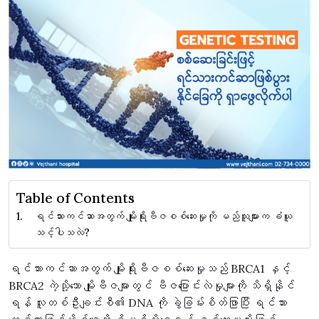
Table of Contents
ရင်သားကင်ဆာအတွက် မျိုးရိုးဗီဇစစ်ဆေးမှုကို မည်သူများက ခံယူ
သင့်ပါသလဲ?
ရင်သားကင်ဆာအတွက် မျိုးရိုးဗီဇစစ်ဆေးမှုသည် BRCA1 နှင့်
BRCA2 ကဲ့သို့သော မျိုးဗီဇများတွင် ဗီဇပြောင်းလဲမှုများကို သိရှိနိုင်
ရန် လူတစ်ဦးချင်းစီ၏ DNA ကို ခွဲခြမ်းစိတ်ဖြာပြီး ရင်သား