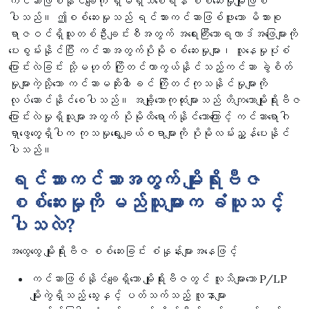
ကင်ဆာဖြစ်နိုင်ချေကို ရှိမရှိသိစေရန် စစ်ဆေးမှုမျိုးဖြစ်
ပါသည်။ ဤစစ်ဆေးမှုသည် ရင်သားကင်ဆာဖြစ်ဖူးသော မိသားစု
ရာဇဝင်ရှိသူတစ်ဦးချင်းစီအတွက် အရေးကြီးသောရလာဒ်အဖြေများကို
ပေးစွမ်းနိုင်ပြီး ကင်ဆာအတွက်ပိုမိုစစ်ဆေးမှုများ၊ လူနေမှုပုံစံ
ပြောင်းလဲခြင်း သို့မဟုတ် ကြိုတင်ကာကွယ်နိုင်သည့်ကင်ဆာ ခွဲစိတ်
မှုများကဲ့သို့သော ကင်ဆာမဆိုး၀ါးခင် ကြိုတင်ကုသနိုင်မှုများကို
လုပ်ဆောင်နိုင်စေပါသည်။ အချို့သောကုထုံးများသည် တိကျသောမျိုးရိုးဗီဇ
ပြောင်းလဲမှုရှိသူများအတွက် ပိုမိုထိရောက်နိုင်သောကြောင့် ကင်ဆာရောဂါ
ရှာဖွေတွေ့ရှိပါက ကုသမှုရွေးချယ်စရာများကို ပိုမိုလမ်းညွှန်ပေးနိုင်
ပါသည်။
ရင်သားကင်ဆာအတွက် မျိုးရိုးဗီဇ
စစ်ဆေးမှုကို မည်သူများက ခံယူသင့်
ပါသလဲ?
အထွေထွေ မျိုးရိုးဗီဇ စစ်ဆေးခြင်း စံနှုန်းများအနေဖြင့်
ကင်ဆာဖြစ်နိုင်ချေရှိသော မျိုးရိုးဗီဇတွင် လူသိများသော P/LP
မျိုးကွဲရှိသည့် သွေးနှင့် ပတ်သက်သည့် လူနာများ