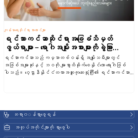
်းမာရေးဆိုင်ရာ စာစောင်များ
ကျန်
င်သားကင်ဆာဆိုင်ရာအခြေခံသိမှတ်
နှ
ယ်ရာများ – ရောဂါအမျိုးအစားများကိုခွဲခြား
R
ားလည်ခြင်း၊ရောဂါလက္ခဏာများကို
ခြ
်သားကင်ဆာသည် ကမ္ဘာတစ်ဝန်းရှိ အမျိုးသမီးများတွင်
နှလ
နစ်တကျသတိပြုခြင်းနှင့်အဆင့်မြင့်
ြစ်အများဆုံးနှင့် ဘဝကို များစွာထိခိုက်စေနိုင်သော ရောဂါဖြစ်
ဝေ
ထုံးနည်းလမ်းများ
သည်။ ဝေ့ဌာနီနိုင်ငံတကာအထူးကုဆေးရုံကြီး၏ ရင်သားကင်ဆာ
နှင
်တာတွင် ရောဂါရှာဖွေခြင်းနှင့် စောင့်ရှောက်မှုများကို အပြည့်အစုံ
Abl
်ဆောင်မှုပေးလျက်ရှိပါသည်။ ရင်သားကင်ဆာဆိုသည်မှာ အ
သော
်နည်း။ ရင်သားကင်ဆာဆိုသည်မှာ ရင်သားအတွင်းရှိ ပုံမှန်
ဆရ
ုတ်သော ဆဲလ်များ အထိန်းအကွပ်မရှိဘဲ ကြီးထွားလာပြီး အကျိတ်များ
ခြင
စ်ပေါ်လာသည့် ရောဂါဖြစ်ပါသည်။ ထိုကင်ဆာဆဲလ်များသည် အနီး
အလွ
ဆရာ၀◌န်ရှာဖွေရန်
းရှိ တစ်ရှူးများကို ကျူးကျော်ဝင်ရောက်နိုင်ရုံသာမက ရောဂါအခြေအနေ
ရှင
င်းထန်လာပါက အရိုး၊ အသည်း၊ အဆုတ် သို့မဟုတ် ဦးနှောက်
နို
အလုပ်အကိုင်များကို ရှာဖွေပါ
့သို့သော ခန္ဓာကိုယ်၏ အခြားအစိတ်အပိုင်းများသို့ ပြန့်နှံ့သွားတတ်
အသ