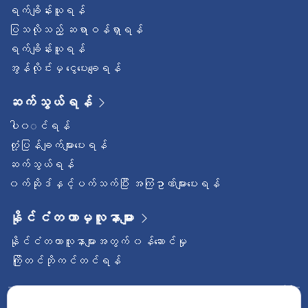
ရက်ချိန်းယူရန်
ပြသလိုသည့် ဆရာဝန်ရှာရန်
ရက်ချိန်းယူရန်
အွန်လိုင်းမှ ငွေပေးချေရန်
ဆက်သွယ်ရန်
ပါ၀◌င်ရန်
တုံ့ပြန်ချက်များပေးရန်
ဆက်သွယ်ရန်
၀က်ဆိုဒ်နှင့်ပက်သက်ပြီး အကြံဥာဏ်များပေးရန်
နိုင်ငံတကာမှလူနာများ
နိုင်ငံတကာလူနာများအတွက် ၀န်ဆောင်မှု
ကြိုတင်ဘိုကင်တင်ရန်
ဝေ့ဌာနီနိုင်ငံတကာဆေးရုံကြီးကို follow လုပ်