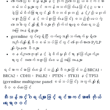
အောက်ဖော်ပြပါ စံနှုန်းများနှင့် ကိုက်ညီသော်လည်း ယခင်ကင်ဆာ
စမ်းသပ်မှုများတွင် အကန့်အသတ်ဖြစ်နေခြင်း (ဥပမာ၊
ခွဲခြမ်းစိတ်ဖြာရာတွင် မျိုးဗီဇတစ်ခုတည်း နှင့်/သို့မဟုတ်
မတူညီခြင်း နှင့် ထပ်တူဖြစ်နေခြင်း) စသည်တို့ မ‌ေ၀ကွဲ
သောအခါတွင် မျိုးရိုးဗီဇများကို လိုက်လံရှာဖွေစစ်ဆေးရသည့်
အခြေအနေရှိသူများ
germline တွင်တွေ့ရှိပြီး လက်တွေ့အကျိုးသက်ရောက်မှုရှိသော
အကျိတ်မျိုးရိုးဗီဇစမ်းသပ်ခြင်းတွင် ဖော်ထုတ်ထားသော P/LP
မျိုးကွဲနေသော ဗီဇများ
စနစ်ကျသောကုထုံးနှင့် ခွဲစိတ်မှုဆိုင်ရာ ဆုံးဖြတ်ချက်ချ
ရာတွင် အထောက်အကူဖြစ်စေမည့်အခြေအနေများ
ရင်သားကင်ဆာဖြစ်စေနိုင်သည့် မျိုးဗီဇများဖြစ်သည့် BRCA1၊
BRCA2၊ CDH1၊ PALB2၊ PTEN၊ STK11 နှင့် TP53
(germline multigene panel စမ်းသပ်ခြင်း) အတွက် မျိုးရိုး
ဗီဇ စစ်ဆေးခြင်း
သီးသန့်အင်္ဂါရပ်များဖြင့် ရင်သားကင်ဆာ၏ ကိုယ်
ရေးရာဇဝင်