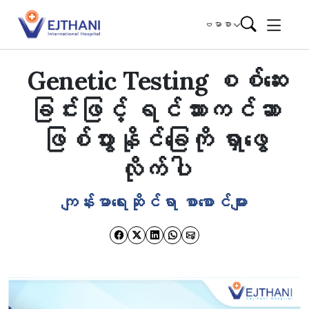
Skip to content
ဗမာစာ
Genetic Testing စစ်ဆေး
ခြင်းဖြင့် ရင်သားကင်ဆာ
ဖြစ်ပွားနိုင်ခြေကို ရှာဖွေ
လိုက်ပါ
ကျန်းမာရေးဆိုင်ရာ စာစောင်များ