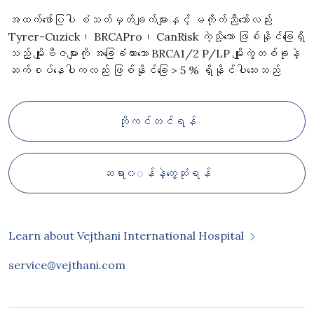
အထက်ဖော်ပြပါ စံသတ်မှတ်ချက်များနှင့် မကိုက်ညီသော်လည်း
Tyrer-Cuzick၊ BRCAPro၊ CanRisk ကဲ့သို့သော ဖြစ်နိုင်ခြေရှိ
သည့် မျိုးဗီဇများကို အခြေခံထားသော BRCA1/2 P/LP မျိုးကွဲတစ်ခုနဲ့
ဆက်စပ်နေပါကလည်း ဖြစ်နိုင်ခြေ > 5 % ရှိနိုင်ပါသေးသည်
ဘိုကင်တင်ရန်
ဆရာ၀◌န်နဲ့တွေ့ဆုံရန်
Learn about Vejthani International Hospital
service@vejthani.com