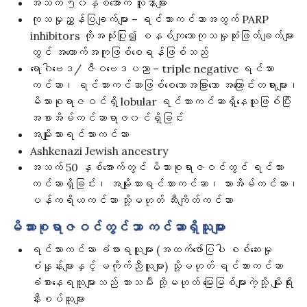
အသက် ၅၀နှစ်အောက် လူနာများ
ကုသမှုညွှန်ပြချက်များ – ရင်သားကင်ဆာအတွက် PARP
inhibitors ကိုအသုံးပြု၍ စနစ်ကျသောကုသမှုဆုံးဖြတ်ချက်များ
တွင် အထောက်အကူဖြစ်စေရန်ဖြစ်သည်
ရောဂါဗေဒ/ ဇီဝဗေဒပညာ – triple negative ရင်သား
ကင်ဆာ၊ ရင်သားကင်ဆာဖြစ်စေသောအခြားသော အကြောင်းတရားများ၊
မိသားစုရာဇဝင်ရှိ lobular ရင်သားကင်ဆာရှိနေသူဖြစ်ပြီး
အစာအိမ်ကင်ဆာရာဇ၀င်ရှိခြင်း
အမျိုးသားရင်သားကင်ဆာ
Ashkenazi Jewish ancestry
အသက် 50 နှစ်အောက်တွင် မိသားစုရာဇဝင်တွင် ရင်သား
ကင်ဆာရှိခြင်း၊ အမျိုးသားရင်သားကင်ဆာ၊ သားအိမ်ကင်ဆာ၊
ပန်ကရိယကင်ဆာ သို့မဟုတ် ဆီးကျိတ်ကင်ဆာ
မိသားစုရာဇဝင်တွင်သာ ကင်ဆာရှိသူများ
ရင်သားကင်ဆာ ခံစားရသူများ (အထက်ဖော်ပြပါ စစ်ဆေးမှု
စံနှုန်းများနှင့် မကိုက်ညီသူများ) သို့မဟုတ် ရင်သားကင်ဆာ
ခံစားနေရသူများသည် သားသမီး သို့မဟုတ် မြေးမြစ်များကဲ့သို့ မျိုးရိုး
နီးစပ်သူများ