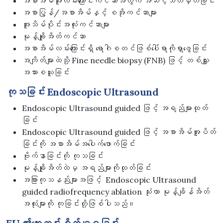
အစာအိမ်အူလမ်းကြောင်းကင်ဆာအတွက် အဆင့်သတ်မှတ်ခြင်း
အစာပြွန်/အစာအိမ်နှင့် စအိုကင်ဆာများ
အူသိမ်ပိုင်းအလုံးကင်ဆာများ
မုန့်ချိုအိတ်ကင်ဆာ
အစာအိမ်လမ်းကြောင်းရှိ ရောဂါစတင်ဖြစ်ပေါ်ရာကိုရှာဖွေခြင်း
အကျိတ်များထဲသို့ Fine needle biopsy (FNB) ဖြင့် တစ်သျှူး
အသားစယူခြင်း
ကုသခြင်း Endoscopic Ultrasound
Endoscopic Ultrasound guided ဖြင့် အရည်များထုတ်
ခြင်း
Endoscopic Ultrasound guided ဖြင့် အစာအိမ်အူပိတ်
ခြင်းကို အစာအိမ်အပေါက်ဖောက်ခြင်း
ဗိုက်နာခြင်းကို ကုသခြင်း
မုန့်ချိုအိတ်ထဲမှ အရည်များကိုထုတ်ခြင်း
အခြားကုသနည်းများအဖြင့် Endoscopic Ultrasound
guided radiofrequency ablation သုံးကာ မုန့်ချိန်အိတ်
အလုံးများကို ကုခြင်းတို့ဖြစ်ပါသည်။