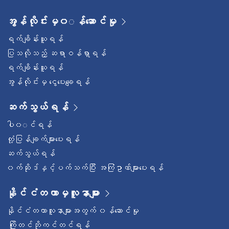
အွန်လိုင်းမှ၀◌န်ဆောင်မှု
ရက်ချိန်းယူရန်
ပြသလိုသည့် ဆရာဝန်ရှာရန်
ရက်ချိန်းယူရန်
အွန်လိုင်းမှ ငွေပေးချေရန်
ဆက်သွယ်ရန်
ပါ၀◌င်ရန်
တုံ့ပြန်ချက်များပေးရန်
ဆက်သွယ်ရန်
၀က်ဆိုဒ်နှင့်ပက်သက်ပြီး အကြံဥာဏ်များပေးရန်
နိုင်ငံတကာမှလူနာများ
နိုင်ငံတကာလူနာများအတွက် ၀န်ဆောင်မှု
ကြိုတင်ဘိုကင်တင်ရန်