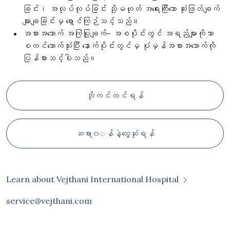
ခြင်း၊ အလုပ်လုပ်ခြင်း သို့မဟုတ် အရေးကြီးသော ဆုံးဖြတ်ချက်
များချခြင်းမှ ရှောင်ကြဉ်သင့်သည်။
အစားအသောက် အကြံပြုချက်- အစပိုင်းတွင် အရည်များကိုသာ
စတင်သောက်သုံးပြီး နောက်ပိုင်းတွင်မှ ပုံမှန်အစားအသောက်ကို
ပြန်စားသင့်ပါသည်။
ဘိုကင်တင်ရန်
ဆရာ၀◌န်နဲ့တွေ့ဆုံရန်
Learn about Vejthani International Hospital
service@vejthani.com