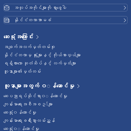
အလုပ်အကိုင်များကို ရှာဖွေပါ
နိုင်ငံတကာအာမခံ
ဆေးရုံအကြောင်း
အချက်အလက်မှတ်တမ်းစု
နိုင်ငံတကာမှ ရုံးများနှင့် ကိုယ်စားလှယ်များ
ရရှိထားသော ဆုတံဆိပ်နှင့် လက်မှတ်များ
လူနာများ၏မှတ်တမ်း
လူနာများအတွက် ၀◌န်ဆောင်မှု
ဆေးပညာရပ်ဆိုင်ရာ၀◌န်ဆောင်မှု
ကျန်းမာရေးအစီအစဥ◌်များ
ဆေးရုံ၀န်ဆောင်မှု
ကျန်းမာရေးခရီးသွားလမ်းညွှန်
ဆေးရုံ၀◌န်ဆောင်မှု