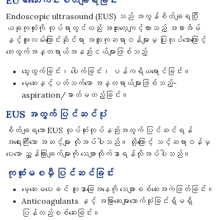
EU ၏ဘေးကင်းစိတ်ချရခြင်း
Endoscopic ultrasound (EUS) သည် အလွန်စိတ်ချရပြီး
ယခုကုထုံးကို လုပ်ရာတွင်လည်း အထူးလေ့ကျင့်ထားသည့် အစာအိမ်
နှင့်အူလမ်းကြောင်းဆိုင်ရာ အထူးကုဆရာဝန်များမှ ပြုလုပ်သောကြောင့်
ဘေးထွက်အန္တရာယ်အနည်းငယ်များဖြစ်သည့်
သွေးထွက်ခြင်း၊ ပေါက်ခြင်း၊ ပန်ကရိယရောင်ခြင်း။
မေ့ဆေးနှင့်ပတ်သက်သော အန္တရာယ်များဖြစ်သည့်-
aspiration/ဓာတ်မတည့်ခြင်း။
EUS အတွက် ပြင်ဆင်ပုံ
စိတ်ချရသော EUS လုပ်ထုံးလုပ်နည်းအတွက် ပြင်ဆင်ရန်
အရေးကြီးသော အဆင့်များ လိုအပ်ပါသည်။ ထို့ကြောင့် သင့်ဆရာဝန်မှ
ပေးသော ညွှန်ကြားချက်များကို သေချာလိုက်နာရန်လိုအပ်ပါသည်။
ကုထုံးမစမှီ ပြင်ဆင်ခြင်း
မေ့ဆေးမပေးခင် လူနာခြေအနေကို သေချာစစ်ဆေးအကဲဖြတ်ခြင်း။
Anticoagulants နှင့် အခြားဆေးများသောက်သုံးခြင်းရှိမရှိ
ပြန်လည်စစ်ဆေးခြင်း။