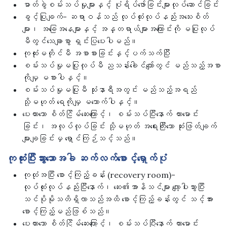
ဓာတ်ခွဲစမ်းသပ်မှုများနှင့် ပုံရိပ်ဖော်ခြင်းများလုပ်ဆောင်ခြင်း
ခွင့်ပြုချက်- ဆရာဝန်သည် လုပ်ထုံးလုပ်နည်းအသေးစိတ်
များ၊ အခြေအနေများနှင့် အန္တရာယ်များအကြောင်းကို မပြုလုပ်
မီတွင်သေချာစွာ ရှင်းပြပေးပါမည်။
ကုထုံးမတိုင်မီ အစာစားခြင်းနှင့်ပက်သက်ပြီး
စမ်းသပ်မှုမပြုလုပ်မီ ညသန်းခေါင်ကျော်တွင် မည်သည့်အစာ
ကိုမျှ မစားပါနှင့်။
စမ်းသပ်မှုမပြုမီ သုံးနာရီအတွင်း မည်သည့်အရည်
သို့မဟုတ် ရေကိုမျှ မသောက်ပါနှင့်။
ပေးထားသော စိတ်ငြိမ်ဆေးကြောင့်၊ စမ်းသပ်ပြီးနောက် ကားမောင်း
ခြင်း၊ အလုပ်လုပ်ခြင်း သို့မဟုတ် အရေးကြီးသော ဆုံးဖြတ်ချက်
များချခြင်းမှ ရှောင်ကြဉ်သင့်သည်။
ကုထုံးပြီးသွားသောအခါ ဆက်လက်စောင့်ရှောက်ပုံ
ကုထုံအပြီး စောင့်ကြည့်ခန်း (recovery room)-
လုပ်ထုံးလုပ်နည်းပြီးနောက်၊ ဆေး၏အာနိသင်များ လျော့ပါးသွားပြီး
သင်ပိုမိုသတိရှိလာသည်အထိ စောင့်ကြည့်ခန်းတွင် သင့်အား
စောင့်ကြည့်မည်ဖြစ်သည်။
ပေးထားသော စိတ်ငြိမ်ဆေးကြောင့်၊ စမ်းသပ်ပြီးနောက် ကားမောင်း