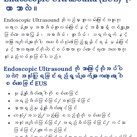
တာ ဘာလဲ။
Endoscopic Ultrasound ဆိုသည်မှာ အူလမ်းကြောင်းအထူးကု
ဆရာ၀န်များမှ အစာအိမ်အူလမ်းကြောင်းနှင့် အနီးနားရှိ တစ်သျှူးများ
ဖြစ်သော အစာပြွန်၊ အစာအိမ်၊ အူသိမ်၊ သရက်ရွက် နှင့်
အခြားအကျိတ်များကိုပါ အသေးစိတ်ပုံဖော်ကြည့်ရှုနိုင်ရန် မှန်ပြောင်း
နှင့် အာထရာဆောင်းကို ပေါင်းစပ်ထားကာ လုပ်ဆောင်ရသော အသေးစားကု
ထုံးနည်းတစ်ခုဖြစ်ပါသည်။
Endoscopic Ultrasound ကို ဘာကြောင့်လိုအပ်ပါ
သလဲ? အသုံးပြုရခြင်းရည်ရွယ်ချက်များကတော့ ရောဂါ
စစ်ဆေးခြင်း EUS
မုန့်ချိုအိတ်ရောဂါကို စစ်ဆေးခြင်း
အရည်အိတ်ဖြစ်ခြင်း/အလုံးဖြစ်ခြင်း
နာတာရှည်မုန့်ချိုအိတ်ရောင်ခြင်း
ဘေလုံး/အသည်း/သည်းခြေ စသည်တို့ကို စစ်ဆေးခြင်း
အလုံးအကျိတ်ဖြစ်ခြင်း/ အရည်အိတ်ဖြစ်ခြင်း/ ကင်ဆာ
ဖြစ်ခြင်း/ ကျောက်တည်ခြင်း