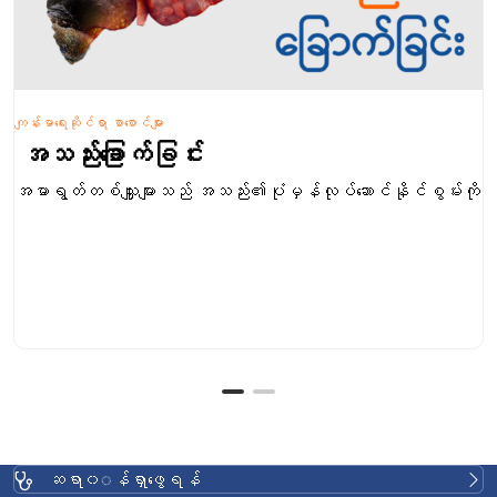
ကျန်းမာရေးဆိုင်ရာ စာစောင်များ
အသည်းခြောက်ခြင်း
အမာရွတ်တစ်သျှူးများသည် အသည်း၏ပုံမှန်လုပ်ဆောင်နိုင်စွမ်းကို
ဆရာ၀◌န်ရှာဖွေရန်