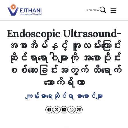
Skip to content
ဗမာစာ
Endoscopic Ultrasound-
အစာအိမ်နှင့် အူလမ်းကြောင်း
ဆိုင်ရာရောဂါများကို အစောပိုင်း
စစ်ဆေးခြင်းအတွက် ထိရောက်
သောကိရိယာ
ကျန်းမာရေးဆိုင်ရာ စာစောင်များ