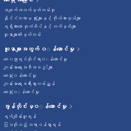
အချက်အလက်မှတ်တမ်းစု
နိုင်ငံတကာမှ ရုံးများနှင့် ကိုယ်စားလှယ်များ
ရရှိထားသော ဆုတံဆိပ်နှင့် လက်မှတ်များ
လူနာများ၏မှတ်တမ်း
လူနာများအတွက် ၀◌န်ဆောင်မှု
ဆေးပညာရပ်ဆိုင်ရာ၀◌န်ဆောင်မှု
ကျန်းမာရေးအစီအစဥ◌်များ
ဆေးရုံ၀န်ဆောင်မှု
ကျန်းမာရေးခရီးသွားလမ်းညွှန်
ဆေးရုံ၀◌န်ဆောင်မှု
အွန်လိုင်းမှ၀◌န်ဆောင်မှု
ရက်ချိန်းယူရန်
ပြသလိုသည့် ဆရာဝန်ရှာရန်