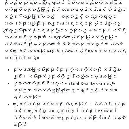
ဆိုသည်မှာ လူနာများမငြီးငွေ့ရအောင် ဂိမ်းကစားနည်းများကို အသုံးပြုကာ
စက်ရုပ်အကူအညီဖြင့် ကိုယ်အနေအထားမှန်ကန်အောင် ထိန်းညှိပေး
သည့်စက်တမျိုးဖြစ်ပါသည်။ အထူးသဖြင့် လမ်းလျှောက်ရာတွင်
အတားအဆီးများအမျိုးမျိုးနဲ့ အခြေအနေအရပ်ရပ်ကို ပုံမှန်လူကဲ့သို့
ကျော်လွှားဖြတ်လျှောက်နိုင်ရန်ကူညီပေးသည်ဆိုလည်း မမှားပါဘူး။ လက်ရှိ
အနေအထားရှိ လူနာများ၏ လမ်းလျှောက်သောပုံစံကို ပြန်လည်ပြုပြင်
ဖန်တီးပေးပြီး ပုံမှန်လူတယောက် မိမိကိုယ်ကို ထိန်းနိုင်ကာ ပကတိ
လမ်းလျှောက်နိုင်သောအခြေအနေထိဖြစ်အောင် ပံ့ပိုးပေးသော စက်ပစ္စည်း
တခုဖြစ်ပါသည်။
ပုံမှန်သောခြေလှမ်းချနိုင်မှုနဲ့ ကိုယ်နေကိုယ်ထားကို ထိန်းညှိပေး
ခြင်း၊ လမ်းလျှောက်မှုပုံစံကို ပြန်လည်ကောင်းမွန်စေခြင်း
လူနာတယောက်ချင်းစီအတွက် Virtual Reality Game များ
အသုံးပြုကာ တက်တက်ကြွကြွ ပျော်ပျော်ရွှင်ရွှင်ဖြင့် ဂိမ်းကစား
ရင်း ကုသခြင်း
လေ့ကျင့်ခန်းများလုပ်လာရလို့ ငြီးငွေ့လာခြင်း၊ စိတ်ဖိစီခြင်းများ
မရှိပဲ လေ့ကျင့်မှုအဆင့်တိုင်းတွင် ပန်းတိုင်ရောက်အောင်
မိမိကိုယ်တိုင်အားတက်တရော လုပ်ချင်ဖွယ်ဖြစ်အောင် ဖန်တီး
ထားခြင်း