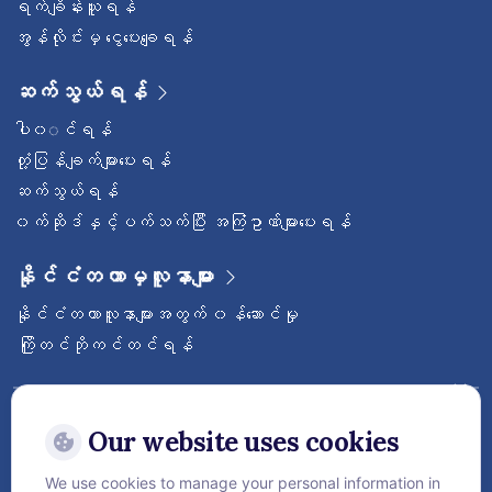
ရက်ချိန်းယူရန်
အွန်လိုင်းမှ ငွေပေးချေရန်
ဆက်သွယ်ရန်
ပါ၀◌င်ရန်
တုံ့ပြန်ချက်များပေးရန်
ဆက်သွယ်ရန်
၀က်ဆိုဒ်နှင့်ပက်သက်ပြီး အကြံဥာဏ်များပေးရန်
နိုင်ငံတကာမှလူနာများ
နိုင်ငံတကာလူနာများအတွက် ၀န်ဆောင်မှု
ကြိုတင်ဘိုကင်တင်ရန်
ဝေ့ဌာနီနိုင်ငံတကာဆေးရုံကြီးကို follow လုပ်
ထားပါ
Our website uses cookies
We use cookies to manage your personal information in