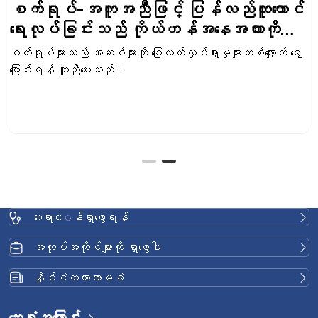
စက်ရုပ်-အကူအညီဖြင့် ပြန်လည်ထူထောင်
ရေးလုပ်ခြင်းသည် ကိုယ်ဟန်အနေအထားကို
ပြန်ချိန်ညှိပေးသော Gait & Balance
စက်ရုပ်များသည် အဆစ်များကို ခြေလက်လှုပ်ရှားမှုများတစ်လျှောက် ရွေ့
Training ၏ အခြေအနေကို ပိုတိုးစေသည်။
ပြောင်းရန် ကူညီပေးသည်။
ဆရာ၀◌န်ရှာဖွေရန်
အလုပ်အကိုင်များကို ရှာဖွေပါ
နိုင်ငံတကာအာမခံ
ဆေးရုံအကြောင်း