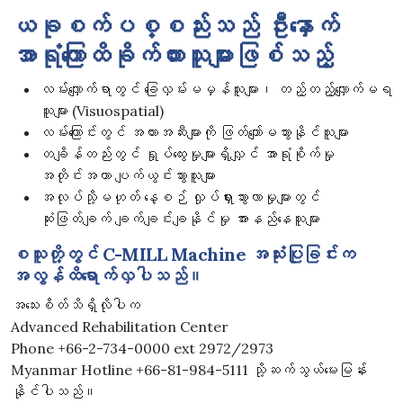
ယခုစက်ပစ္စည်းသည် ဦးနှောက်
အာရုံကြောထိခိုက်ထားသူများဖြစ်သည့်
လမ်းလျှောက်ရာတွင် ခြေလှမ်းမမှန်သူများ၊ တည့်တည့်လျှောက်မရ
သူများ (Visuospatial)
လမ်းကြောင်းတွင် အတားအဆီးများကို ဖြတ်ကျော်မသွားနိုင်သူများ
တချိန်တည်းတွင် ရှုပ်ထွေးမှုများရှိလျှင် အာရုံစိုက်မှု
အတိုင်းအတာ ပျက်ယွင်းသွားသူများ
အလုပ်သို့မဟုတ် နေ့စဉ် လှုပ်ရှားသွားလာမှုများတွင်
ဆုံးဖြတ်ချက် ချက်ချင်းချနိုင်မှု အားနည်နေသူများ
စသူတို့တွင် C-MILL Machine အသုံးပြုခြင်းက
အလွန်ထိရောက်လှပါသည်။
အသေးစိတ်သိရှိလိုပါက
Advanced Rehabilitation Center
Phone +66-2-734-0000 ext 2972/2973
Myanmar Hotline +66-81-984-5111 သို့ဆက်သွယ်မေးမြန်း
နိုင်ပါသည်။