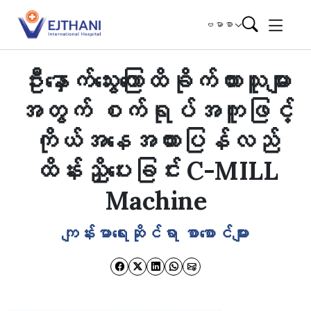
Skip to content
ဗမာစာ
ဦးနှောက်သွေးကြောထိခိုက်ထားသူများ
အတွက် စက်ရုပ်အကူဖြင့်
ကိုယ်အနေအထားပြန်လည်
ထိန်းညှိပေးခြင်း C-MILL
Machine
ကျန်းမာရေးဆိုင်ရာ စာစောင်များ