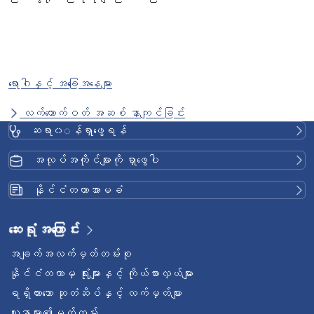
ရောဂါနှင့် အခြေအနေများ
လက်ကောက်ဝတ် အဆစ် နာကျင်ခြင်း
ဆရာ၀◌န်ရှာဖွေရန်
အလုပ်အကိုင်များကို ရှာဖွေပါ
နိုင်ငံတကာအာမခံ
ဆေးရုံအကြောင်း
အချက်အလက်မှတ်တမ်းစု
နိုင်ငံတကာမှ ရုံးများနှင့် ကိုယ်စားလှယ်များ
ရရှိထားသော ဆုတံဆိပ်နှင့် လက်မှတ်များ
လူနာများ၏မှတ်တမ်း