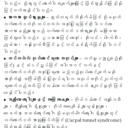
ပါသည်။ သို့ရာတွင် အောက်ပါအချက်များကြောင့် ဖြစ်ပွားနိုင်ခြေ ပိုမို
မြင့်တက်လာနိုင်ပါသည်။
● အားကစား လှုပ်ရှားမှုများ –
ရုတ်တရက် ထိခိုက်မိခြင်း သို့မဟုတ်
လက်ကောက်ဝတ်ကို ထပ်တလဲလဲ အသုံးပြုရခြင်းတို့ ပါဝင်သော
အားကစားနည်းများစွာသည် လက်ကောက်ဝတ် ဒဏ်ရာများကို မကြာခဏ
ဖြစ်ပွားစေပါသည်။ ဥပမာအားဖြင့် ဘောလုံး၊ ဘိုးလင်း၊ ဂေါက်သီး၊
ကျွမ်းဘား၊ စနိုးဘုတ်စီးခြင်းနှင့် တင်းနစ်ရိုက်ခြင်းတို့ ပါဝင်
ပါသည်။
● ထပ်တလဲလဲ လုပ်ဆောင်ရသော အလုပ်များ –
လက်မှုပညာ (ချည်ထိုး
ခြင်း) နှင့် ဆံပင်ညှပ်ခြင်း အပါအဝင် လက်နှင့်
လက်ကောက်ဝတ်ကို အသုံးပြုရသော မည်သည့်လုပ်ဆောင်ချက်မဆို
အားစိုက်၍ အကြိမ်ကြိမ် ပြုလုပ်ရပါက အလုပ်အကိုင် ပျက်ကွက်
ရလောက်သည်အထိ ပြင်းထန်သော လက်ကောက်ဝတ် နာကျင်မှုကို ဖြစ်
စေနိုင်ပါသည်။
● အချို့သော ရောဂါများနှင့် အခြေအနေများ –
ကိုယ်ဝန်ဆောင် အမျိုးသမီး
များ၊ ဆီးချိုရောဂါ ရှိသူများ၊ ကိုယ်အလေးချိန် များလွန်းသူများ၊
လေးဖက်နာ အဆစ်ရောင်ရောဂါ သို့မဟုတ် ဂေါက်ရောဂါ ရှိသူများတွင်
လက်ကောက်ဝတ် အာရုံကြောပိတ်ခြင်း (Carpal tunnel syndrome)
ဖြစ်ပွားနိုင်ခြေ ပိုမိုများပြားပါသည်။