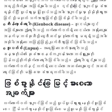
လက်ဖဝါး၏ ဆန့်ကျင်ဘက် လက်ကောက်ဝတ်နေရာတွင် ဤပျော့အိသော
အရည်အိတ်များ အဖြစ်များပါသည်။ ၎င်းတို့ကြောင့် နာကျင်မှု ခံစား
ရနိုင်ပြီး လှုပ်ရှားမှု ပြုလုပ်သည့်အခါ နာကျင်မှုမှာ ပိုမိုဆိုးရွားလာ
ခြင်း သို့မဟုတ် သက်သာသွားခြင်းတို့ ဖြစ်နိုင်ပါသည်။
o ကီးန်ဘော့ခ် ရောဂါ (Kienbock disease) –
လူငယ်များတွင်
အဖြစ်များသော ဤရောဂါသည် လက်ကောက်ဝတ်ရှိ သေးငယ်သော အရိုးလေးများ
အနက်မှ တစ်ခုဆီသို့ သွေးစီးဆင်းမှု လုံလောက်စွာ မရရှိသည့်အခါ
အဆိုပါအရိုးလေး တဖြည်းဖြည်း ပျက်စီးသွားခြင်း ဖြစ်ပါသည်။
o လူပတ်စ် (Lupus) –
အရေပြား လေးဖက်နာရောဂါသည်
ခန္ဓာကိုယ်၏ ခုခံအားစနစ်က ကျန်းမာသော တစ်ရှူးများကို
ပြန်လည်တိုက်ခိုက်သော ရောဂါဖြစ်ပါသည်။ ဤရောဂါရှင်များသည်
လက်ကောက်ဝတ်နှင့် လက်ရှိ သေးငယ်သော အဆစ်လေးများတွင် အဆစ်
ရောင်ခြင်းကို မကြာခဏ ခံစားရတတ်ပါသည်။
ဖြစ်ပွားနိုင်ခြေ မြင့်မားစေသော
အချက်များ
လက်ကောက်ဝတ် နာကျင်ခြင်းသည် လှုပ်လှုပ်ရှားရှား နေထိုင်သူဖြစ်
စေ၊ ငြိမ်သက်စွာ နေထိုင်သူဖြစ်စေ မည်သူမဆို ဖြစ်ပွားနိုင်