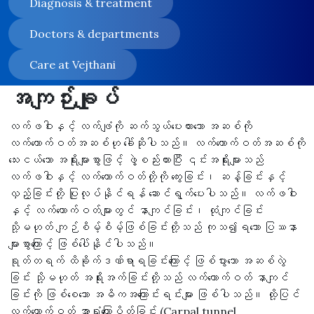
Diagnosis & treatment
Doctors & departments
Care at Vejthani
အကျဉ်းချုပ်
လက်ဖဝါးနှင့် လက်ဖျံကို ဆက်သွယ်ပေးထားသော အဆစ်ကို
လက်ကောက်ဝတ်အဆစ်ဟု ခေါ်ဆိုပါသည်။ လက်ကောက်ဝတ်အဆစ်ကို
သေးငယ်သော အရိုးများစွာဖြင့် ဖွဲ့စည်းထားပြီး ၎င်းအရိုးများသည်
လက်ဖဝါးနှင့် လက်ကောက်ဝတ်တို့ကို ကွေးခြင်း၊ ဆန့်ခြင်းနှင့်
လှည့်ခြင်းတို့ ပြုလုပ်နိုင်ရန် ဆောင်ရွက်ပေးပါသည်။ လက်ဖဝါး
နှင့် လက်ကောက်ဝတ်များတွင် နာကျင်ခြင်း၊ ထုံကျင်ခြင်း
သို့မဟုတ် ကျဉ်စိမ့်စိမ့်ဖြစ်ခြင်းတို့သည် ကုသ၍ရသော ပြဿနာ
များစွာကြောင့် ဖြစ်ပေါ်နိုင်ပါသည်။
ရုတ်တရက် ထိခိုက်ဒဏ်ရာရခြင်းကြောင့် ဖြစ်ပွားသော အဆစ်လွဲ
ခြင်း သို့မဟုတ် အရိုးအက်ခြင်းတို့သည် လက်ကောက်ဝတ် နာကျင်
ခြင်းကို ဖြစ်စေသော အဓိကအကြောင်းရင်းများ ဖြစ်ပါသည်။ ထို့ပြင်
လက်ကောက်ဝတ် အာရုံကြောပိတ်ခြင်း (Carpal tunnel