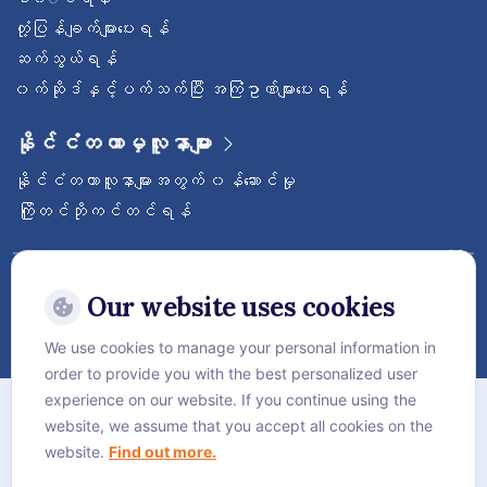
တုံ့ပြန်ချက်များပေးရန်
ဆက်သွယ်ရန်
၀က်ဆိုဒ်နှင့်ပက်သက်ပြီး အကြံဥာဏ်များပေးရန်
နိုင်ငံတကာမှလူနာများ
နိုင်ငံတကာလူနာများအတွက် ၀န်ဆောင်မှု
ကြိုတင်ဘိုကင်တင်ရန်
ဝေ့ဌာနီနိုင်ငံတကာဆေးရုံကြီးကို follow လုပ်
ထားပါ
Our website uses cookies
We use cookies to manage your personal information in
order to provide you with the best personalized user
အကြောင်း
experience on our website. If you continue using the
website, we assume that you accept all cookies on the
လုံခြုံရေးဆိုင်ရာ စည်းမျဥ်းစည်းကမ်းများ
website.
Find out more.
Cookie Policy