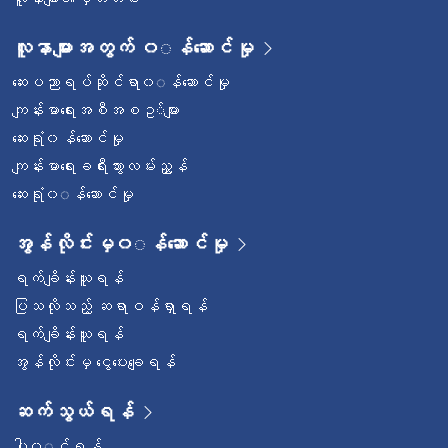
လူနာများအတွက် ၀◌န်ဆောင်မှု
ဆေးပညာရပ်ဆိုင်ရာ၀◌န်ဆောင်မှု
ကျန်းမာရေးအစီအစဥ◌်များ
ဆေးရုံ၀န်ဆောင်မှု
ကျန်းမာရေးခရီးသွားလမ်းညွှန်
ဆေးရုံ၀◌န်ဆောင်မှု
အွန်လိုင်းမှ၀◌န်ဆောင်မှု
ရက်ချိန်းယူရန်
ပြသလိုသည့် ဆရာဝန်ရှာရန်
ရက်ချိန်းယူရန်
အွန်လိုင်းမှ ငွေပေးချေရန်
ဆက်သွယ်ရန်
ပါ၀◌င်ရန်