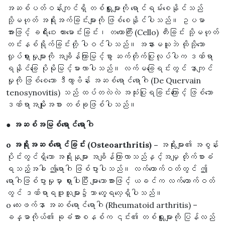
အဆစ်ပတ်ဝန်းကျင်ရှိ တစ်ရှူးများကို ရောင်ရမ်းစေနိုင်သည်
သို့မဟုတ် အရိုးအက်ခြင်းများကို ဖြစ်စေနိုင်ပါသည်။ ဥပမာ
အားဖြင့် ခရီးဝေး ကားမောင်းခြင်း၊ တယောကြီး (Cello) တီးခြင်း သို့မဟုတ်
တင်းနစ်ရိုက်ခြင်းတို့ ပါဝင်ပါသည်။ အနားမယူဘဲ ထိုသို့သော
လှုပ်ရှားမှုများကို အချိန်ကြာမြင့်စွာ ဆက်တိုက်ပြုလုပ်ပါက ဒဏ်ရာ
ရနိုင်ခြေ ပိုမိုမြင့်မားလာပါသည်။ လက်မခြေရင်းတွင် နာကျင်
မှုကို ဖြစ်စေသော ဒီကွာဗိန်း အဆစ်‌ရောင်ရောဂါ (De Quervain
tenosynovitis) သည် ထပ်တလဲလဲ အသုံးပြုရခြင်းကြောင့် ဖြစ်သော
ဒဏ်ရာအမျိုးအစား တစ်ခုဖြစ်ပါသည်။
● အဆစ်အမြစ်ရောင်ရောဂါ
o အရိုးအဆစ်ရောင်ခြင်း (Osteoarthritis) –
အရိုးများ၏ အစွန်း
ပိုင်းတွင်ရှိသော အရိုးနုများ အချိန်ကြာလာသည်နှင့်အမျှ တိုက်စားခံ
ရသည့်အခါ ဤရောဂါ ဖြစ်ပွားပါသည်။ လက်ကောက်ဝတ်တွင် ဤ
ရောဂါဖြစ်ပွားမှုမှာ ရှားပါးပြီး များသောအားဖြင့် ယခင်က လက်ကောက်ဝတ်
တွင် ဒဏ်ရာရဖူးသူများ၌သာ တွေ့ရလေ့ရှိပါသည်။
o လေးဖက်နာ အဆစ်ရောင်ရောဂါ (Rheumatoid arthritis) –
ခန္ဓာကိုယ်၏ ခုခံအားစနစ်က ၎င်း၏ တစ်ရှူးများကို ပြန်လည်