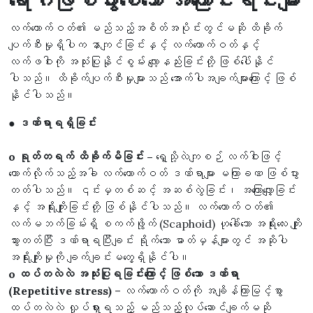
ရောဂါဖြစ်ပွားစေသော အကြောင်းရင်းများ
လက်ကောက်ဝတ်၏ မည်သည့်အစိတ်အပိုင်းတွင်မဆို ထိခိုက်
ပျက်စီးမှုရှိပါက နာကျင်ခြင်းနှင့် လက်ကောက်ဝတ်နှင့်
လက်ဖဝါးကို အသုံးပြုနိုင်စွမ်း လျော့နည်းခြင်းတို့ ဖြစ်ပေါ်နိုင်
ပါသည်။ ထိခိုက်ပျက်စီးမှုများသည် အောက်ပါအချက်များကြောင့် ဖြစ်
နိုင်ပါသည်။
● ဒဏ်ရာရရှိခြင်း
o ရုတ်တရက် ထိခိုက်မိခြင်း –
ရှေ့သို့လဲကျစဉ် လက်ဝါးဖြင့်
ထောက်လိုက်သည့်အခါ လက်ကောက်ဝတ် ဒဏ်ရာများ မကြာခဏ ဖြစ်ပွား
တတ်ပါသည်။ ၎င်းမှတစ်ဆင့် အဆစ်လွဲခြင်း၊ အကြောလျှော့ခြင်း
နှင့် အရိုးကျိုးခြင်းတို့ ဖြစ်နိုင်ပါသည်။ လက်ကောက်ဝတ်၏
လက်မဘက်ခြမ်းရှိ စကက်ဖွိုက် (Scaphoid) ဟုခေါ်သော အရိုးလေး ကျိုး
သွားတတ်ပြီး ဒဏ်ရာရပြီးချင်း ရိုက်သော ဓာတ်မှန်များတွင် အဆိုပါ
အရိုးကျိုးမှုကို ချက်ချင်းမတွေ့ရှိနိုင်ပါ။
o ထပ်တလဲလဲ အသုံးပြုရခြင်းကြောင့် ဖြစ်သော ဒဏ်ရာ
(Repetitive stress)
– လက်ကောက်ဝတ်ကို အချိန်ကြာမြင့်စွာ
ထပ်တလဲလဲ လှုပ်ရှားရသည့် မည်သည့်လုပ်ဆောင်ချက်မဆို