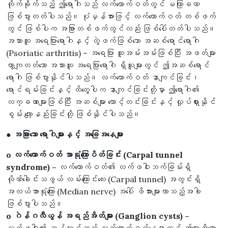
တိုက်ခိုက်သည့် ဤရောဂါသည် လက်ကောက်ဝတ်တွင် မကြာခဏ
ဖြစ်ပွားတတ်ပါသည်။ ပုံမှန်အားဖြင့် လက်ကောက်ဝတ် တစ်ဖက်
တွင် ဖြစ်ပါက အခြားတစ်ဖက်တွင်လည်း ဖြစ်ပေါ်တတ်ပါသည်။
အသားထူ အရေပြားရောဂါနှင့် တွဲဖက်ဖြစ်သော အဆစ်ရောင်ရောဂါ
(Psoriatic arthritis) – အရေပြား ထူအမ်းအမ်းဖြစ်ပြီး အဖတ်များ
ကွာကျတတ်သော အသားထူ အရေပြားရောဂါ ရှိသူများတွင် ဤအဆစ်ရောင်
ရောဂါ ဖြစ်ပွားနိုင်ပါသည်။ လက်ကောက်ဝတ် နာကျင်ခြင်း၊
ရောင်ရမ်းခြင်းနှင့် ထိတွေ့ပါက နာကျင်ခြင်းတို့မှာ ဤရောဂါ၏
လက္ခဏာများဖြစ်ပြီး အဆစ်များ တောင့်တင်းခြင်းနှင့် လှုပ်ရှားနိုင်
စွမ်း လျော့နည်းခြင်းတို့ ဖြစ်နိုင်ပါသည်။
● အခြားသော ရောဂါများနှင့် အခြေအနေများ
o လက်ကောက်ဝတ် အာရုံကြောပိတ်ခြင်း (Carpal tunnel
syndrome) –
လက်ကောက်ဝတ်၏ လက်ဖဝါးဘက်ခြမ်းရှိ
လိုဏ်ခေါင်းသဖွယ် လမ်းကြောင်းလေး (Carpal tunnel) အတွင်းရှိ
အလယ်အာရုံကြော (Median nerve) အပေါ် ဖိအားများလာသည့်အခါ
ဖြစ်ပွားပါသည်။
o ဂဲန်ဂလီယွန် အရည်အိတ်များ (Ganglion cysts) –