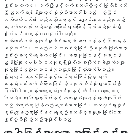
ခြင်းမှာ လက်မ၊ လက်ညှိုးနှင့် လက်ခလယ်တို့တွင် ဖြစ်ပေါ်တတ်
ပြီး ညဘက်အချိန်များတွင် ပိုမိုသိသာတတ်ပါသည်။ ထို့ပြင်
လက်ကောက်ဝတ်၏ မည်သည့်နေရာတွင် နာကျင်နေသနည်းဟူသည့်
အချက်ကလည်း မည်သည့်အကြောင်းရင်းကြောင့် ဖြစ်သည်ကို သိရှိ
နိုင်ရန် သဲလွန်စ ပေးနိုင်ပါသည်။
လက်ကောက်ဝတ် နာကျင်မှုတိုင်းအတွက် ဆရာဝန်နှင့် ပြသရန်
မလိုအပ်ပါ။ အနည်းငယ် အဆစ်လွဲခြင်း သို့မဟုတ် ကြွက်သားနာ
ခြင်းတို့အတွက် ရေခဲကပ်ခြင်း၊ အနားယူခြင်းနှင့် ဆရာဝန်
ညွှန်ကြားချက်မပါဘဲ ဝယ်ယူရရှိနိုင်သော အကိုက်အခဲပျောက်ဆေးများ
သုံးစွဲခြင်းကဲ့သို့သော သာမန်ကုသမှုများဖြင့် လုံလောက်ပါသည်။
သို့ရာတွင် နာကျင်ခြင်းနှင့် ရောင်ရမ်းခြင်းတို့မှာ ရက်
အနည်းငယ်ထက် ပိုကြာလာခြင်း သို့မဟုတ် ပိုမိုဆိုးရွားလာခြင်းတို့
ဖြစ်ပေါ်ပါက ကျန်းမာရေးကျွမ်းကျင်သူနှင့် တိုင်ပင်ဆွေးနွေးသင့်
ပါသည်။ ရောဂါရှာဖွေခြင်းနှင့် ကုသမှုခံယူရန် နောက်ကျခြင်း
သည် ထိရောက်စွာ ပြန်လည်မကျန်းမာလာခြင်း၊ လက်လှုပ်ရှားနိုင်
စွမ်း လျော့နည်းသွားခြင်းနှင့် ရေရှည်မသန်စွမ်းမှုများ ဖြစ်ပေါ်လာ
ခြင်းတို့ဆီသို့ ဦးတည်သွားနိုင်ပါသည်။