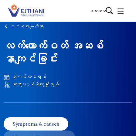
Skip to content
ဗမာစာ
ပင်မစာမျက်နှာ
လက်ကောက်ဝတ် အဆစ်
နာကျင်ခြင်း
ဘိုကင်တင်ရန်
ဆရာ၀◌န်နဲ့တွေ့ဆုံရန်
Symptoms & causes