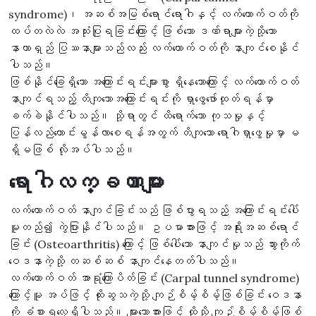
syndrome)၊ အဆစ်အမြစ်ရောင်ရောဂါနှင့် လက်ကောက်ဝတ်ကို
ထပ်တလဲလဲ အသုံးပြုရခြင်းကြောင့် ဖြစ်သော ဒဏ်ရာများကဲ့သို့သော
နာတာရှည် ပြဿနာများသည်လည်း လက်ကောက်ဝတ်ကို နာကျင်စေနိုင်
ပါသည်။
ဖြစ်နိုင်ခြေရှိသော အကြောင်းရင်းများစွာ ရှိနေသောကြောင့် လက်ကောက်ဝတ်
နာကျင်ရသည့် တိကျသောအကြောင်းရင်းကို ရှာဖွေဖော်ထုတ်ရန်မှာ
ခက်ခဲနိုင်ပါသည်။ သို့ရာတွင် ထိရောက်သော ကုသမှုနှင့်
ပြန်လည်ကောင်းမွန်လာစေရန်အတွက် တိကျသော ရောဂါရှာဖွေမှုမှာ မ
ရှိမဖြစ် လိုအပ်ပါသည်။
ရောဂါလက္ခဏာများ
လက်ကောက်ဝတ် နာကျင်ခြင်းသည် ဖြစ်ပွားရသည့် အကြောင်းရင်းပေါ်
မူတည်၍ ကွဲပြားနိုင်ပါသည်။ ဥပမာအားဖြင့် အရိုးအဆစ်ရောင်
ခြင်း (Osteoarthritis) ကြောင့် ဖြစ်ပေါ်သော နာကျင်မှုသည် သွားကိုက်
ဝေဒနာကဲ့သို့ တဆစ်ဆစ် နာကျင်နေတတ်ပါသည်။
လက်ကောက်ဝတ် အာရုံကြောပိတ်ခြင်း (Carpal tunnel syndrome)
ကြောင့်မူ အပ်ဖြင့် ထိုးဆွသကဲ့သို့ ကျဉ်စိမ့်စိမ့်ဖြစ်ခြင်း ဝေဒနာ
ကို ခံစားရလေ့ရှိပါသည်။ များသောအားဖြင့် ထိုသို့ ကျဉ်စိမ့်စိမ့်ဖြစ်