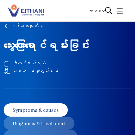
Skip to content
ဗမာစာ
ပင်မစာမျက်နှာ
သွေးကြောရောင်ရမ်းခြင်း
ဘိုကင်တင်ရန်
ဆရာ၀◌န်နဲ့တွေ့ဆုံရန်
Symptoms & causes
Diagnosis & treatment