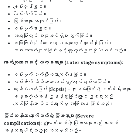
ချမ်းတုန်ခြင်း။
ခေါင်းကိုက်ခြင်း။
ကြွက်သားများ နာကျင်ခြင်း။
ဝမ်းဗိုက်နာခြင်း။
အရေပြားတွင် အဖုအပိမ့်များ ထွက်ခြင်း။
အခြားဖြစ်နိုင်သော လက္ခဏာများတွင် ချောင်းဆိုးခြင်း၊
အစားအသောက်ပျက်ခြင်းနှင့် ချွေးထွက်ခြင်းတို့ ပါဝင်သည်။
နောက်ကျသောအဆင့် လက္ခဏာများ (Later stage symptoms):
ဝမ်းဗိုက် ဆက်တိုက်နာကျင်နေခြင်း။
ဝမ်းဗိုက် သိသိသာသာ ဖောင်းပွ/ရောင်ရမ်းလာခြင်း။
သွေးဆိပ်တက်ခြင်း (Sepsis) – အူလမ်းကြောင်းရှိ ဗက်တီးရီးယားများ
ခန္ဓာကိုယ်အနှံ့ ပြန့်နှံ့သွားခြင်းကြောင့် ဖြစ်ပွားသည့်
ကျယ်ပြန့်သော ပိုးဝင်ရောက်မှု အခြေအနေ ဖြစ်သည်။
ပြင်းထန်သော နောက်ဆက်တွဲ ပြဿနာများ (Severe
complications):
ဤနောက်ဆက်တွဲ ပြဿနာများသည် အသက်
အန္တရာယ်ရှိသည်ဟု သတ်မှတ်သည် –