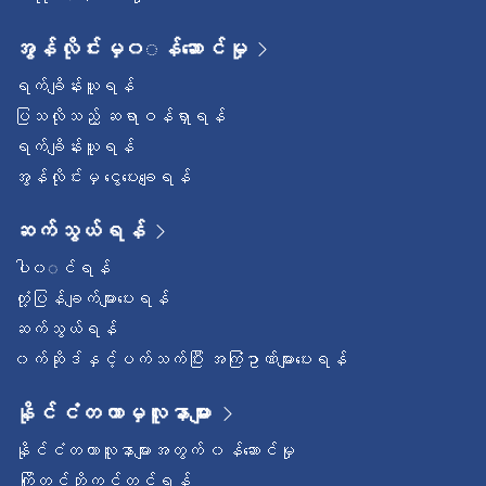
အွန်လိုင်းမှ၀◌န်ဆောင်မှု
ရက်ချိန်းယူရန်
ပြသလိုသည့် ဆရာဝန်ရှာရန်
ရက်ချိန်းယူရန်
အွန်လိုင်းမှ ငွေပေးချေရန်
ဆက်သွယ်ရန်
ပါ၀◌င်ရန်
တုံ့ပြန်ချက်များပေးရန်
ဆက်သွယ်ရန်
၀က်ဆိုဒ်နှင့်ပက်သက်ပြီး အကြံဥာဏ်များပေးရန်
နိုင်ငံတကာမှလူနာများ
နိုင်ငံတကာလူနာများအတွက် ၀န်ဆောင်မှု
ကြိုတင်ဘိုကင်တင်ရန်