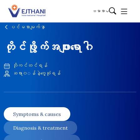
Skip to content
ဗမာစာ
ပင်မစာမျက်နှာ
တိုင်ဖွိုက်အဖျားရောဂါ
ဘိုကင်တင်ရန်
ဆရာ၀◌န်နဲ့တွေ့ဆုံရန်
Symptoms & causes
Diagnosis & treatment