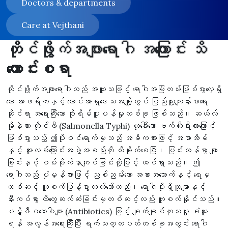
Doctors & departments
Care at Vejthani
တိုင်ဖွိုက်အဖျားရောဂါ အကြောင်း သိ
ကောင်းစရာ
တိုင်ဖွိုက်အဖျားရောဂါသည် အထူးသဖြင့် ရောဂါအမြဲတမ်းဖြစ်ပွားလေ့ရှိ
သော အာဖရိကနှင့် တောင်အာရှဒေသအချို့တွင် ပြည်သူ့ကျန်းမာရေး
ဆိုင်ရာ အရေးကြီးသော စိုးရိမ်ပူပန်မှုတစ်ခု ဖြစ်သည်။ ဆယ်လ်
မိုနဲလား တိုင်ဖီ (Salmonella Typhi) ဟုခေါ်သော ဗက်တီးရီးယားကြောင့်
ဖြစ်ပွားသည့် ဤပိုးဝင်ရောက်မှုသည် အဓိကအားဖြင့် အစာအိမ်
နှင့် အူလမ်းကြောင်းအဖွဲ့အစည်းကို ထိခိုက်စေပြီး၊ ပြင်းထန်စွာ ဖျား
ခြင်းနှင့် ဝမ်းဗိုက်နာကျင်ခြင်းတို့ဖြင့် ထင်ရှားသည်။ ဤ
ရောဂါသည် ပုံမှန်အားဖြင့် ညစ်ညမ်းသော အစားအသောက်နှင့် ရေမှ
တစ်ဆင့် ကူးစက်ပြန့်ပွားတတ်သော်လည်း၊ ရောဂါပိုးရှိသူများနှင့်
နီးကပ်စွာ ထိတွေ့ဆက်ဆံခြင်းမှတစ်ဆင့်လည်း ကူးစက်နိုင်သည်။
ပဋိဇီဝဆေးဝါးများ (Antibiotics) ဖြင့် ချက်ချင်းကုသမှု ခံယူ
ရန် အလွန်အရေးကြီးပြီး ရက်သတ္တပတ်တစ်ခုအတွင်း ရောဂါ