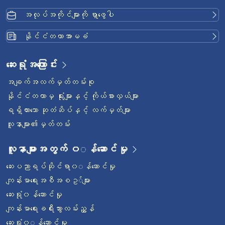
အလုပ်အကိုင်များကို ရှာဖွေပါ
နိုင်ငံတကာအာမခံ
ဆေးရုံအကြောင်း
အချက်အလက်မှတ်တမ်းစု
နိုင်ငံတကာမှ ရုံးများနှင့် ကိုယ်စားလှယ်များ
ရရှိထားသော ဆုတံဆိပ်နှင့် လက်မှတ်များ
လူနာများ၏မှတ်တမ်း
လူနာများအတွက် ၀◌န်ဆောင်မှု
ဆေးပညာရပ်ဆိုင်ရာ၀◌န်ဆောင်မှု
ကျန်းမာရေးအစီအစဥ◌်များ
ဆေးရုံ၀န်ဆောင်မှု
ကျန်းမာရေးခရီးသွားလမ်းညွှန်
ဆေးရုံ၀◌န်ဆောင်မှု