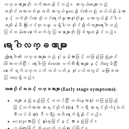
လက္ခဏာများကို သက်သာစေနိုင်သည်။ ကာကွယ်ဆေးများသည်
အတိုင်းအတာတစ်ခုအထိ ကာကွယ်မှုပေးနိုင်သော်လည်း ဆယ်လ်မိုနဲလား
နှင့် သက်ဆိုင်သော ပိုးဝင်ရောက်မှုအားလုံးကိုမူ မကာကွယ်နိုင်ပါ။
အချိန်မီ ကြားဝင်ကုသမှု မရှိပါက တိုင်ဖွိုက်အဖျားရောဂါသည်
ပြင်းထန်သော နောက်ဆက်တွဲ ပြဿနာများကို ဖြစ်ပွားစေနိုင်သည်။
ရောဂါလက္ခဏာများ
ဤရောဂါ၏ လက္ခဏာများသည် ပုံမှန်အားဖြင့် တဖြည်းဖြည်းချင်း
ပေါ်လာတတ်ပြီး၊ ရောဂါဖြစ်စေသော ဗက်တီးရီးယားများနှင့် ထိတွေ့မိပြီး
နောက် ရက်သတ္တပတ် တစ်ပတ်မှ သုံးပတ်အတွင်း မကြာခဏ
ပြသလေ့ရှိသည်။
အစောပိုင်းအဆင့် လက္ခဏာများ (Early stage symptoms):
အဖျားနည်းနည်းဖြင့် စတင်ပြီး တစ်နေ့တာလုံး တဖြည်းဖြည်း
မြင့်တက်လာကာ ဖာရင်ဟိုက် 104 ဒီဂရီ ဖာရင်ဟိုက် (ဆဲလ်
စီးယပ်စ် 40 ဒီဂရီ) အထိ ရောက်ရှိနိုင်သည်။
ယေဘုယျအားဖြင့် နုံးခွေခြင်းနှင့် အားနည်းခြင်း။
ဝမ်းလျှောခြင်း သို့မဟုတ် ဝမ်းချုပ်ခြင်း။