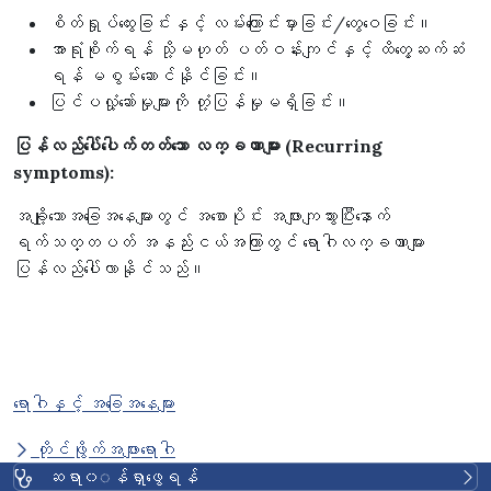
စိတ်ရှုပ်ထွေးခြင်းနှင့် လမ်းကြောင်းမှားခြင်း/တွေဝေခြင်း။
အာရုံစိုက်ရန် သို့မဟုတ် ပတ်ဝန်းကျင်နှင့် ထိတွေ့ဆက်ဆံ
ရန် မစွမ်းဆောင်နိုင်ခြင်း။
ပြင်ပလှုံ့ဆော်မှုများကို တုံ့ပြန်မှုမရှိခြင်း။
ပြန်လည်ပေါ်ပေါက်တတ်သော လက္ခဏာများ (Recurring
symptoms):
အချို့သောအခြေအနေများတွင် အစောပိုင်း အဖျားကျသွားပြီးနောက်
ရက်သတ္တပတ် အနည်းငယ်အကြာတွင် ရောဂါလက္ခဏာများ
ပြန်လည်ပေါ်လာနိုင်သည်။
ရောဂါနှင့် အခြေအနေများ
တိုင်ဖွိုက်အဖျားရောဂါ
ဆရာ၀◌န်ရှာဖွေရန်