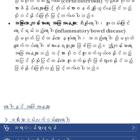
သို့မဟုတ် စတီးရွိုက်ဆေး (corticosteroids) ကဲ့သို့သော ကိုယ်ခံ
အားဖိနှိပ်ဆေးများကြောင့် ကိုယ်ခံအားစနစ် ချို့ယွင်းနေခြင်းသည်
ပိုးဝင်နိုင်ခြေကို မြင့်တက်စေပါသည်။
အခြားသော ကျန်းမာရေး အခြေအနေများ:
ဆီးချိုရောဂါ၊ အူလမ်းကြောင်း
ရောင်ရမ်းသည့်ရောဂါ (inflammatory bowel disease)
သို့မဟုတ် ပြင်းထန်သော နှလုံးရောဂါ၊ အသည်းရောဂါ သို့မဟုတ်
ကျောက်ကပ်ရောဂါ ခံစားနေရသူများ ဖြစ်ကြသည်။ ဤကျန်းမာရေး
အခြေအနေများသည် သင့်အား ပိုးဝင်ကူးစက်လွယ်စေနိုင်သည့်
အပြင် ပိုမိုပြင်းထန်သော ကူးစက်မှုကို ဖြစ်ပွားစေနိုင်သည့်
ဖြစ်နိုင်ခြေကိုလည်း မြင့်တက်စေပါသည်။
ရောဂါနှင့် အခြေအနေများ
ခရီးသွားဝမ်းပျက်ဝမ်းလျှောရောဂါ
ဆရာ၀◌န်ရှာဖွေရန်