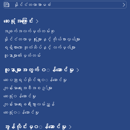
နိုင်ငံတကာအာမခံ
ဆေးရုံအကြောင်း
အချက်အလက်မှတ်တမ်းစု
နိုင်ငံတကာမှ ရုံးများနှင့် ကိုယ်စားလှယ်များ
ရရှိထားသော ဆုတံဆိပ်နှင့် လက်မှတ်များ
လူနာများ၏မှတ်တမ်း
လူနာများအတွက် ၀◌န်ဆောင်မှု
ဆေးပညာရပ်ဆိုင်ရာ၀◌န်ဆောင်မှု
ကျန်းမာရေးအစီအစဥ◌်များ
ဆေးရုံ၀န်ဆောင်မှု
ကျန်းမာရေးခရီးသွားလမ်းညွှန်
ဆေးရုံ၀◌န်ဆောင်မှု
အွန်လိုင်းမှ၀◌န်ဆောင်မှု