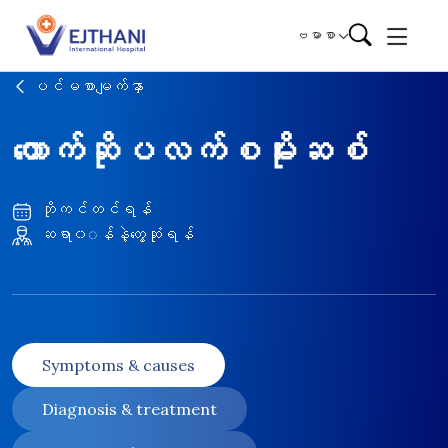
Skip to content
ဗမာစာ
ပင်မစာမျက်နှာ
တောက်ဆိုပလက်စမိုးဆစ်
ဘိုကင်တင်ရန်
ဆရာ၀◌န်နဲ့တွေ့ဆုံရန်
Symptoms & causes
Diagnosis & treatment