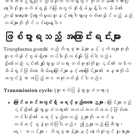
အစီအစဉ်ရှိလျှင် သို့မဟုတ် လက်ရှိတွင် ကိုယ်ဝန်ဆောင်ထားပြီး
ရောဂါပိုးကူးစက်ခံရနိုင်ခြေအတွက် စိုးရိမ်မှုရှိပါက မိမိ၏
ကျန်းမာရေးစောင့်ရှောက်မှုပေးသူနှင့် ရောဂါရှာဖွေစစ်ဆေးနိုင်မည့် နည်း
လမ်းများကို တိုင်ပင်ဆွေးနွေးပါ။
ဖြစ်ပွားရသည့် အကြောင်းရင်းများ
Toxoplasma gondii သည် တိရစ္ဆာန်များနှင့် ငှက်အများစုကို
ကူးစက်နိုင်စွမ်းရှိသော ကပ်ပါးပိုးတစ်မျိုး ဖြစ်ပါသည်။
သို့သော်လည်း ၎င်း၏ မျိုးပွားမှုသံသရာ တစ်ခုလုံးကိုမူ ၎င်း၏ အဓိက
အိမ်ရှင်ဖြစ်သော အိမ်မွေးကြောင်များနှင့် တောကြောင်များ၏ ခန္ဓာကိုယ်
အတွင်း၌သာ အပြည့်အဝ အဆုံးသတ်နိုင်ပါသည်။
Transmission cycle:
(ကူးစက်ပြန့်ပွားမှုသံသရာ-)
ကြောင်မစင်အတွင်းရှိ မရင့်မှည့်သေးသော ဥများ :
ကြောင်များသည်
၎င်းတို့၏ မျိုးပွားမှုသံသရာ၏ အလယ်အလတ်အဆင့်ဖြစ်သော
ကပ်ပါးပိုး၏ မရင့်မှည့်သေးသည့် ဥများကို မစင်မှ
တစ်ဆင့် စွန့်ထုတ်ကြပါသည်။ ဤဥများသည် မြေဆီလွှာ၊
ရေ၊ အပင်များ၊ တိရစ္ဆာန်များနှင့် နောက်ဆုံးတွင် လူသားများ