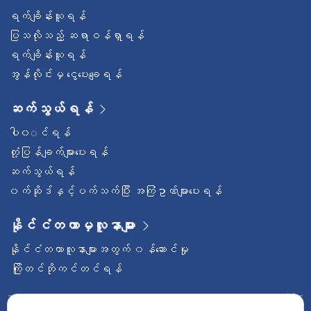
ရက်ချိန်းယူရန်
ပြသလိုသည့် ဆရာဝန်ရှာရန်
ရက်ချိန်းယူရန်
အွန်လိုင်းမှ ငွေပေးချေရန်
ဆက်သွယ်ရန်
ပါ၀◌င်ရန်
တုံ့ပြန်ချက်များပေးရန်
ဆက်သွယ်ရန်
၀က်ဆိုဒ်နှင့်ပက်သက်ပြီး အကြံဥာဏ်များပေးရန်
နိုင်ငံတကာမှလူနာများ
နိုင်ငံတကာလူနာများအတွက် ၀န်ဆောင်မှု
ကြိုတင်ဘိုကင်တင်ရန်
ဝေ့ဌာနီနိုင်ငံတကာဆေးရုံကြီးကို follow လုပ်