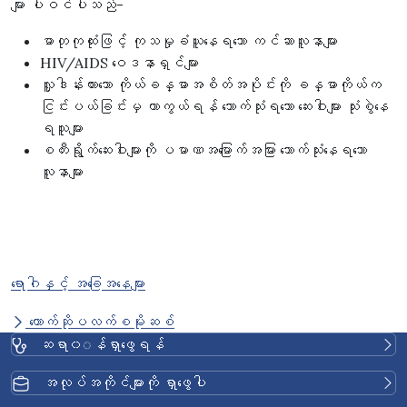
များ ပါဝင်ပါသည်-
ဓာတုကုထုံးဖြင့် ကုသမှုခံယူနေရသော ကင်ဆာလူနာများ
HIV/AIDS ဝေဒနာရှင်များ
လှူဒါန်းထားသော ကိုယ်ခန္ဓာအစိတ်အပိုင်းကို ခန္ဓာကိုယ်က
ငြင်းပယ်ခြင်းမှ ကာကွယ်ရန် သောက်သုံးရသော ဆေးဝါးများ သုံးစွဲနေ
ရသူများ
စတီးရွိုက်ဆေးဝါးများကို ပမာဏအမြောက်အမြား သောက်သုံးနေရသော
လူနာများ
ရောဂါနှင့် အခြေအနေများ
တောက်ဆိုပလက်စမိုးဆစ်
ဆရာ၀◌န်ရှာဖွေရန်
အလုပ်အကိုင်များကို ရှာဖွေပါ