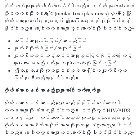
ပိုင်း တစ်သျှူးများကို ထိခိုက်စေနိုင်ပါသည်။ ၎င်းကို မျက်လုံး တောက်
ဆိုပလက်စမိုးဆစ်ရောဂါ (ocular toxoplasmosis) ဟု ခေါ်ဆိုပြီး
ကိုယ်ခံအားကျဆင်းနေသူများတွင် ဤအခြေအနေသည် ပိုမိုပြင်းထန်
နိုင်ပါသည်။ ရောဂါလက္ခဏာများတွင် အောက်ပါတို့ ပါဝင်ပါသည်-
အမြင်အာရုံဝေဝါးခြင်း/အားနည်းခြင်း
မျက်စိကိုက်ခဲခြင်း/နာကျင်ခြင်း
မျက်စိထဲတွင် သင့်အမြင်အာရုံကွင်းပြင်ကို ဖြတ်၍ လွင့်
မျောနေသော အမည်းစက်များ ဝဲပျံနေသကဲ့သို့ မြင်ရခြင်း
ဤအခြေအနေကို ကုသမှုမခံယူဘဲ ထားရှိပါက မျက်စိကွယ်
ခြင်းသို့ ဦးတည်သွားနိုင်ပါသည်။
ကိုယ်ခံအားစနစ် အားနည်းသူများအပေါ် သက်ရောက်မှု
ကိုယ်ခံအားစနစ် အားနည်းသူများသည် ပိုမိုပြင်းထန်သော ရောဂါ
လက္ခဏာများကို ခံစားရနိုင်ပါသည်။ ၎င်းတို့တွင် HIV/AIDS
ဝေဒနာရှင်များ၊ ကင်ဆာရောဂါအတွက် ကုသမှုခံယူနေသူများနှင့်
ကိုယ်ခန္ဓာအစိတ်အပိုင်း အစားထိုးကုသမှု ခံယူထားသူများ ပါဝင်
ပါသည်။ ရောဂါလက္ခဏာများတွင် အောက်ပါတို့ ပါဝင်နိုင်ပါသည်-