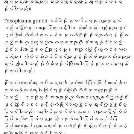
ရောဂါပိုးရှိသော အသားများကို စားသုံးမိခြင်းတို့ကြောင့် ရောဂါကူးစက်ခံရ
နိုင်ပါသည်။
Toxoplasma gondii ကပ်ပါးပိုး ကူးစက်ခံရသူအများစုတွင်
မည်သည့်လက္ခဏာမျှ ပြလေ့မရှိပါ။ သို့သော်လည်း အချို့သူများတွင်
၎င်းတို့၏ ကိုယ်ခံအားစနစ်က ကူးစက်ပိုးကို တိုက်ဖျက်ရန် ကြိုးစား
သည့်အခါ တုပ်ကွေးကဲ့သို့သော လက္ခဏာများကို ခံစားရနိုင်ပါသည်။
ပြင်းထန်သော ဖြစ်စဉ်များတွင်မူ၊ အထူးသဖြင့် မွေးကင်းစကလေး
ငယ်များ၊ ကိုယ်ဝန်ဆောင်မိခင်များနှင့် ကိုယ်ခံအားကျဆင်းနေသူများ
တွင် ဤရောဂါသည် ပိုမိုဆိုးရွားနိုင်ပြီး ဆေးဝါးဖြင့် ကုသမှုခံယူရန်
လိုအပ်ပါသည်။
ကြိုတင်ကာကွယ်ရေး အစီအမံများကို လုပ်ဆောင်ခြင်းဖြင့် တောက်ဆိုပ
လက်စမိုးဆစ်ရောဂါ ဖြစ်ပွားနိုင်ခြေကို သိသိသာသာ လျှော့ချနိုင်
ပါသည်။ ၎င်းတို့တွင် အသားများကို ကျက်အောင် သေချာချက်ပြုတ်ခြင်း
နှင့် ကြောင်မစင်နှင့် တိုက်ရိုက်ထိတွေ့ခြင်းမှ ရှောင်ကြဉ်ခြင်းတို့
ပါဝင်ပါသည်။ ရောဂါပိုးကူးစက်ခံရသူများ၊ အထူးသဖြင့် ပိုမို
ပြင်းထန်သော ဖြစ်စဉ်များ သို့မဟုတ် ရောဂါပြင်းထန်နိုင်ခြေ
မြင့်မားသောအုပ်စုများအတွက် ကူးစက်ပိုးကို ထိန်းချုပ်ရန် သီးသန့်
ဆေးဝါးများဖြင့် ကုသနိုင်ပါသည်။