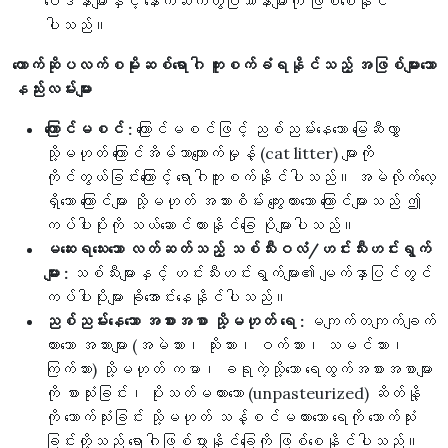
ဝေဒနာများနှင့် နောက်ဆက်တွဲပြဿနာများကို ဖြစ်စေနိုင်
ပါသည်။
တောက်ဆိုပလက်စမိုးဆစ်ရောဂါ ကူးစက်ခံရနိုင်သည့် အဖြစ်များသော
နည်းလမ်းများ
ကြောင်မစင် :
ကြောင်မစင်ဖြင့် ညစ်ညမ်းနေသော မြေဆီလွှာ
သို့မဟုတ် ကြောင်အိမ်သာကျောက်မှုန့် (cat litter) များကို
ကိုင်တွယ်ခြင်းကြောင့် ရောဂါကူးစက်နိုင်ပါသည်။ အမဲလိုက်လေ့
ရှိသော ကြောင်များ သို့မဟုတ် အသားစိမ်း ကျွေးထားသော ကြောင်များသည် ဤ
ကပ်ပါးပိုးကို သယ်ဆောင်ထားနိုင်ခြေ ပိုများပါသည်။
မဆေးရသေးသော လတ်ဆတ်သည့် သစ်သီးဝလံ/ဟင်းသီးဟင်းရွက်
များ :
သစ်သီးများနှင့် ဟင်းသီးဟင်းရွက်များ၏ မျက်နှာပြင်တွင်
ကပ်ပါးပိုးများ ခိုအောင်းနေနိုင်ပါသည်။
ညစ်ညမ်းနေသော အစားအစာ သို့မဟုတ် ရေ :
မကျက်တကျက်ချက်
ထားသော အသားများ (အမဲသား၊ သိုးသား၊ ဝက်သား၊ သမင်သား၊
ကြက်သား) သို့မဟုတ် ကမာ၊ ခရုကဲ့သို့သော ရေထွက်အစားအစာများ
ကို စားသုံးခြင်း၊ ပိုးသတ်မထားသော (unpasteurized) ဆိတ်နို့
ကို သောက်သုံးခြင်း သို့မဟုတ် သန့်စင်မထားသော ရေကို သောက်သုံး
ခြင်းတို့သည် ရောဂါဖြစ်ပွားနိုင်ခြေကို ဖြစ်စေနိုင်ပါသည်။