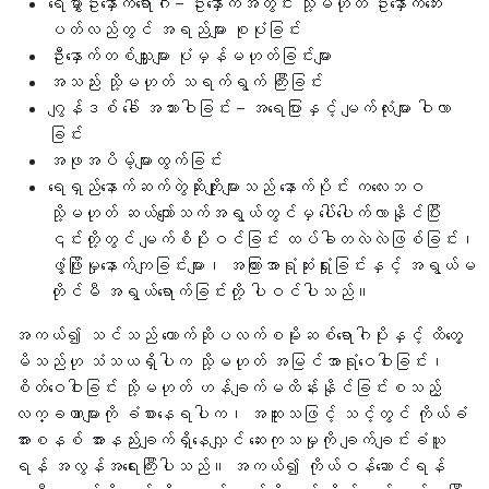
ရေမွှာဦးနှောက်ရောဂါ – ဦးနှောက်အတွင်း သို့မဟုတ် ဦးနှောက်ဘေး
ပတ်လည်တွင် အရည်များ စုပုံခြင်း
ဦးနှောက်တစ်သျှူးများ ပုံမှန်မဟုတ်ခြင်းများ
အသည်း သို့မဟုတ် သရက်ရွက် ကြီးခြင်း
ဂျွန်ဒစ် ခေါ် အသားဝါခြင်း – အရေပြားနှင့် မျက်လုံးများ ဝါလာ
ခြင်း
အဖုအပိမ့်များထွက်ခြင်း
ရေရှည်နောက်ဆက်တွဲဆိုးကျိုးများသည် နောက်ပိုင်း ကလေးဘဝ
သို့မဟုတ် ဆယ်ကျော်သက်အရွယ်တွင်မှ ပေါ်ပေါက်လာနိုင်ပြီး
၎င်းတို့တွင် မျက်စိပိုးဝင်ခြင်း ထပ်ခါတလဲလဲဖြစ်ခြင်း၊
ဖွံ့ဖြိုးမှုနောက်ကျခြင်းများ၊ အကြားအာရုံဆုံးရှုံးခြင်းနှင့် အရွယ်မ
တိုင်မီ အရွယ်ရောက်ခြင်းတို့ ပါဝင်ပါသည်။
အကယ်၍ သင်သည် တောက်ဆိုပလက်စမိုးဆစ်ရောဂါပိုးနှင့် ထိတွေ့
မိသည်ဟု သံသယရှိပါက သို့မဟုတ် အမြင်အာရုံဝေဝါးခြင်း၊
စိတ်ဝေဝါးခြင်း သို့မဟုတ် ဟန်ချက်မထိန်းနိုင်ခြင်းစသည့်
လက္ခဏာများကို ခံစားနေရပါက၊ အထူးသဖြင့် သင့်တွင် ကိုယ်ခံ
အားစနစ် အားနည်းချက်ရှိနေလျှင် ဆေးကုသမှုကို ချက်ချင်းခံယူ
ရန် အလွန်အရေးကြီးပါသည်။ အကယ်၍ ကိုယ်ဝန်ဆောင်ရန်