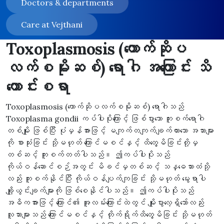
Doctors & departments
Care at Vejthani
Toxoplasmosis (တောက်ဆိုပ
လက်စမိုးဆစ်) ရောဂါ အကြောင်း သိ
ကောင်းစရာ
Toxoplasmosis (တောက်ဆိုပလက်စမိုးဆစ်) ရောဂါသည်
Toxoplasma gondii ကပ်ပါးပိုးကြောင့် ဖြစ်ပွားသော ကူးစက်ရောဂါ
တစ်မျိုး ဖြစ်ပြီး ပုံမှန်အားဖြင့် မကျက်တကျက်ချက်ထားသော အသားများ
ကို စားသုံးခြင်း သို့မဟုတ် ကြောင်မစင်နှင့် ထိတွေ့မိခြင်းတို့မှ
တစ်ဆင့် ကူးစက်တတ်ပါသည်။ ဤကပ်ပါးပိုးသည်
ကိုယ်ဝန်ဆောင်စဉ်အတွင်း မိခင်မှတစ်ဆင့် သန္ဓေသားထံသို့
လည်း ကူးစက်နိုင်ပြီး ကိုယ်ဝန်ပျက်ကျခြင်း သို့မဟုတ် မွေးရာပါ
ချို့ယွင်းချက်များကို ဖြစ်စေနိုင်ပါသည်။ ဤကပ်ပါးပိုးသည်
အဓိကအားဖြင့် ကြောင်၏ အူလမ်းကြောင်းထဲတွင် မျိုးပွားလေ့ရှိသော်လည်း
လူသားများသည် ကြောင်မစင်နှင့် တိုက်ရိုက်ထိတွေ့မိခြင်း သို့မဟုတ်