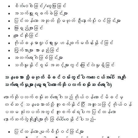
စိတ်ဝေဝါးခြင်း/ထွေပြားခြင်း
အသက်ရှူရခက်ခဲခြင်းများ
ပြင်းထန်သော အဆုတ် သို့မဟုတ် ဦးနှောက်ပိုးဝင်ခြင်းများ
ကြာရှည်ဖျားခြင်း
ချောင်းဆိုးခြင်း
ကိုယ်ခန္ဓာလှုပ်ရှားမှု ဟန်ချက်မထိန်းနိုင်ခြင်း
ကြွက်သားများ အားနည်းခြင်း
အတက်ရောဂါဖြစ်ခြင်းများ
သတိမူနိုင်စွမ်း အဆင့်များတွင် ပြောင်းလဲမှုရှိခြင်း
သန္ဓေသား သို့မဟုတ် မိခင်ဝမ်းတွင်းပါကလေးငယ်အပေါ် အကျိုး
သက်ရောက်မှုများ (မွေးရာပါတောက်ဆိုပလက်စမိုးဆစ်ရောဂါ)
တောက်ဆိုပလက်စမိုးဆစ်ရောဂါသည် ကိုယ်ဝန်ဆောင်မိခင်မှ
တစ်ဆင့် သန္ဓေသားထံသို့ ကူးစက်နိုင်ပြီး အထူးသဖြင့် ကိုယ်ဝန်
ပထမ သုံးလပတ်အတွင်း ကူးစက်ခံရပါက ပြင်းထန်သော
နောက်ဆက်တွဲဆိုးကျိုးများကို ဖြစ်ပေါ်စေနိုင်ပါသည်-
ပြင်းထန်သော မျက်စိပိုးဝင်ခြင်းများ