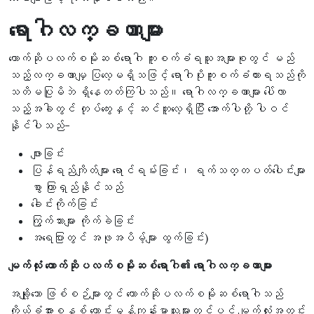
ရောဂါလက္ခဏာများ
တောက်ဆိုပလက်စမိုးဆစ်ရောဂါ ကူးစက်ခံရသူအများစုတွင် မည်
သည့်လက္ခဏာမျှ ပြလေ့မရှိသဖြင့် ရောဂါပိုးကူးစက်ခံထားရသည်ကို
သတိမပြုမိဘဲ ရှိနေတတ်ကြပါသည်။ ရောဂါလက္ခဏာများ ပေါ်လာ
သည့်အခါတွင် တုပ်ကွေးနှင့် ဆင်တူလေ့ရှိပြီး အောက်ပါတို့ ပါဝင်
နိုင်ပါသည်-
ဖျားခြင်း
ပြန်ရည်ကျိတ်များ ရောင်ရမ်းခြင်း၊ ရက်သတ္တပတ်ပေါင်းများ
စွာ ကြာရှည်နိုင်သည်
ခေါင်းကိုက်ခြင်း
ကြွက်သားများ ကိုက်ခဲခြင်း
အရေပြားတွင် အဖုအပိမ့်များ ထွက်ခြင်း)
မျက်လုံး တောက်ဆိုပလက်စမိုးဆစ်ရောဂါ၏ ရောဂါလက္ခဏာများ
အချို့သော ဖြစ်စဉ်များတွင် တောက်ဆိုပလက်စမိုးဆစ်ရောဂါသည်
ကိုယ်ခံအားစနစ် ကောင်းမွန်ကျန်းမာသူများတွင်ပင် မျက်လုံးအတွင်း