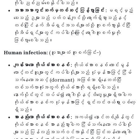
ကိုပါ ညစ်ညမ်းစေနိုင်ပါသည်။
အစားအစာကွင်းဆက်မှတစ်ဆင့် ပြန့်ပွားခြင်း :
မရင့်မှည့်
သေးသည့် ဥများသည် ပတ်ဝန်းကျင်သို့ ရောက်ရှိသွားသည်နှင့်
တစ်ပြိုင်နက် အိမ်ရှင်အသစ်များထံသို့ ကူးစက်သွားနိုင်ပြီး
ထိုအိမ်ရှင်များတွင် ကပ်ပါးပိုးကြောင့် ရောဂါကူးစက်မှုကို
ဖြစ်ပွားစေပါသည်။
Human infection:
(လူသားများထံ ကူးစက်ခြင်း-)
ကျန်းမာသော ကိုယ်ခံအားစနစ် :
ကိုယ်ခံအားစနစ် ကောင်းမွန်
တောင့်တင်းသူများတွင် ကပ်ပါးပိုးများသည် ပုံမှန်အားဖြင့် ငြိမ်
သက်နေသောအဆင့် (dormant) အဖြစ်သာ ရှိနေတတ်ပြီး
တစ်သက်တာလုံးအတွက် ကိုယ်ခံအားကို ရရှိစေပါသည်။
နောက်ပိုင်းတွင် ထပ်မံ၍ ရောဂါပိုးနှင့် ထိတွေ့မှုများရှိလာပါက
ကိုယ်ခံအားစနစ်က ပုံမှန်အားဖြင့် ရှင်းလင်းဖယ်ရှားပစ်လေ့
ရှိသည်။
အားနည်းသော ကိုယ်ခံအားစနစ် :
အကယ်၍ နောင်တစ်ချိန်တွင်
ကိုယ်ခံအားစနစ် အားနည်းသွားပါက ငြိမ်သက်နေသော ကပ်ပါးပိုး
များသည် ပြန်လည်အသက်ဝင်လာနိုင်ပြီး ပြင်းထန်သော ရောဂါ