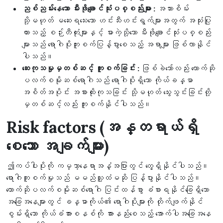
ညစ်ညမ်းနေသော မီးဖိုချောင်သုံးပစ္စည်းများ :
အသားစိမ်း
သို့မဟုတ် မဆေးရသေးသော ဟင်းသီးဟင်းရွက်များအတွက် အသုံးပြု
ထားသည့် စဉ်းတီတုံးများနှင့် ဓားကဲ့သို့သော မီးဖိုချောင်သုံးပစ္စည်း
များသည် ရောဂါပိုးကူးစက်ပြန့်ပွားစေသည့် အရာများ ဖြစ်လာနိုင်
ပါသည်။
ဆေးကုသမှုမှတစ်ဆင့် ကူးစက်ခြင်း :
ဖြစ်ခဲသော်လည်း တောက်ဆို
ပလက်စမိုးဆစ်ရောဂါသည် ရောဂါပိုးရှိသော ကိုယ်ခန္ဓာ
အစိတ်အပိုင်း အစားထိုးကုသခြင်း သို့မဟုတ် သွေးသွင်းခြင်းတို့
မှတစ်ဆင့်လည်း ကူးစက်နိုင်ပါသည်။
Risk factors (အန္တရာယ်ရှိ
စေသော အချက်များ)
ဤကပ်ပါးပိုးကို ကမ္ဘာ့နေရာအနှံ့အပြားတွင် တွေ့ရှိနိုင်ပါသည်။
ရောဂါကူးစက်မှုသည် မမည်သူ့ထံမဆို ပြန့်ပွားနိုင်ပါသည်။
တောက်ဆိုပလက်စမိုးဆစ်ရောဂါ ပြင်းထန်စွာ ခံစားရနိုင်ခြေရှိသော
အခြေအနေများတွင် ခန္ဓာကိုယ်၏ ရောဂါပိုးများကို တိုက်ဖျက်နိုင်
စွမ်းရှိသော ကိုယ်ခံအားစနစ်ကို အားနည်းစေသည့် အောက်ပါအခြေအနေ