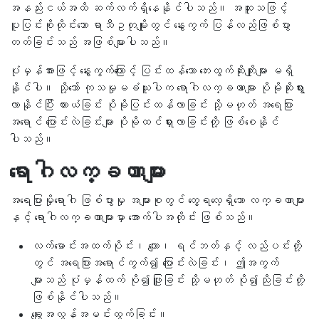
အနည်းငယ်အထိ ဆက်လက်ရှိနေနိုင်ပါသည်။ အထူးသဖြင့်
ပူပြင်းစိုထိုင်းသော ရာသီဥတုမျိုးတွင် နွေးကွက် ပြန်လည်ဖြစ်ပွား
တတ်ခြင်းသည် အဖြစ်များပါသည်။
ပုံမှန်အားဖြင့် နွေးကွက်ကြောင့် ပြင်းထန်သော ဘေးထွက်ဆိုးကျိုးများ မရှိ
နိုင်ပါ။ သို့သော် ကုသမှုမခံယူပါက ရောဂါလက္ခဏာများ ပိုမိုဆိုးရွား
လာနိုင်ပြီး ယားယံခြင်း ပိုမိုပြင်းထန်လာခြင်း သို့မဟုတ် အရေပြား
အရောင် ပြောင်းလဲခြင်းများ ပိုမိုထင်ရှားလာခြင်းတို့ ဖြစ်စေနိုင်
ပါသည်။
ရောဂါလက္ခဏာများ
အရေပြားမှိုရောဂါ ဖြစ်ပွားမှု အများစုတွင် တွေ့ရလေ့ရှိသော လက္ခဏာများ
နှင့် ရောဂါလက္ခဏာများမှာ အောက်ပါအတိုင်း ဖြစ်သည်။
လက်မောင်းအထက်ပိုင်း၊ ကျော၊ ရင်ဘတ်နှင့် လည်ပင်းတို့
တွင် အရေပြားအရောင်ကွက်၍ ပြောင်းလဲခြင်း၊ ဤအကွက်
များသည် ပုံမှန်ထက် ပို၍ဖြူခြင်း သို့မဟုတ် ပို၍ညိုခြင်းတို့
ဖြစ်နိုင်ပါသည်။
ချွေးအလွန်အမင်းထွက်ခြင်း။