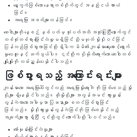
နွေးကွက်ဖြစ်သော နေရာတစ်ဝိုက်တွင် အနည်းငယ် ယားယံ
ခြင်း။
အရေပြား အဖတ်များလန်ခြင်း။
ဆေးဝါးများကို နေ့စဉ် နှစ်ပတ်မှ သုံးပတ်အထိ အသုံးပြုပြီးနောက်တွင်
တစ်စုံတစ်ရာ ပြောင်းလဲမှုမရှိခြင်း သို့မဟုတ် မှိုပိုးဝင်ခြင်း
ပြန်လည်ဖြစ်ပွားလာခြင်းတို့ ရှိပါက မိမိ၏ ကျန်းမာရေးစောင့်ရှောက်
မှုပေးသူနှင့် ဆက်သွယ်ပါ။ ၎င်းတို့က ပိုမိုထိရောက်သော ဆေးဝါးတစ်
မျိုးမျိုးကို လမ်းညွှန်ပေးနိုင်ပါသည်။
ဖြစ်ပွားရသည့် အကြောင်းရင်းများ
ကျန်းမာသော အရေပြားပေါ်တွင်လည်း အရေပြားမှိုရောဂါ ကို ဖြစ်စေသည့် မှို
ပိုးများ ရှိနေနိုင်ပါသည်။ ထိုမှိုပိုးများ အလွန်အမင်း ထွားနှုန်း
လွန်ကဲလာသောအခါမှသာ ပြဿနာများ စတင်ဖြစ်ပွားခြင်း
ဖြစ်သည်။ မှိုပိုးထွားနှုန်းလွန်ကဲခြင်းကို ဖြစ်စေနိုင်သည့်
အချက်များစွာ ရှိပြီး ၎င်းတို့တွင် အောက်ပါတို့ ပါဝင်သည်။
ဟော်မုန်းပြောင်းလဲမှုများ
ကိုယ်ခံအားစနစ် အားနည်းခြင်း