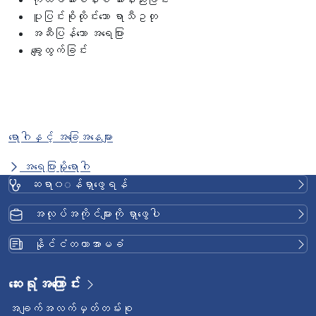
ပူပြင်းစိုထိုင်းသော ရာသီဥတု
အဆီပြန်သော အရေပြား
ချွေးထွက်ခြင်း
ရောဂါနှင့် အခြေအနေများ
အရေပြားမှိုရောဂါ
ဆရာ၀◌န်ရှာဖွေရန်
အလုပ်အကိုင်များကို ရှာဖွေပါ
နိုင်ငံတကာအာမခံ
ဆေးရုံအကြောင်း
အချက်အလက်မှတ်တမ်းစု