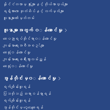
နိုင်ငံတကာမှ ရုံးများနှင့် ကိုယ်စားလှယ်များ
ရရှိထားသော ဆုတံဆိပ်နှင့် လက်မှတ်များ
လူနာများ၏မှတ်တမ်း
လူနာများအတွက် ၀◌န်ဆောင်မှု
ဆေးပညာရပ်ဆိုင်ရာ၀◌န်ဆောင်မှု
ကျန်းမာရေးအစီအစဥ◌်များ
ဆေးရုံ၀န်ဆောင်မှု
ကျန်းမာရေးခရီးသွားလမ်းညွှန်
ဆေးရုံ၀◌န်ဆောင်မှု
အွန်လိုင်းမှ၀◌န်ဆောင်မှု
ရက်ချိန်းယူရန်
ပြသလိုသည့် ဆရာဝန်ရှာရန်
ရက်ချိန်းယူရန်
အွန်လိုင်းမှ ငွေပေးချေရန်