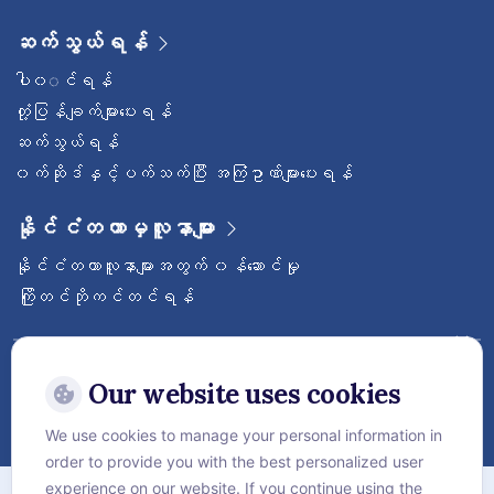
ဆက်သွယ်ရန်
ပါ၀◌င်ရန်
တုံ့ပြန်ချက်များပေးရန်
ဆက်သွယ်ရန်
၀က်ဆိုဒ်နှင့်ပက်သက်ပြီး အကြံဥာဏ်များပေးရန်
နိုင်ငံတကာမှလူနာများ
နိုင်ငံတကာလူနာများအတွက် ၀န်ဆောင်မှု
ကြိုတင်ဘိုကင်တင်ရန်
ဝေ့ဌာနီနိုင်ငံတကာဆေးရုံကြီးကို follow လုပ်
ထားပါ
Our website uses cookies
We use cookies to manage your personal information in
order to provide you with the best personalized user
အကြောင်း
experience on our website. If you continue using the