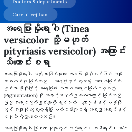
Doctors & departments
Care at Vejthani
အရေပြားမှိုရောဂါ (Tinea
versicolor သို့မဟုတ်
pityriasis versicolor) အကြောင်း
သိကောင်းစရာ
အရေပြားမှိုရောဂါ သည် အဖြစ်များသော အရေပြား မှိုပိုးဝင်ခြင်း အမျိုး
အစားတစ်ခု ဖြစ်သည်။ အရေပြားတွင် ကွက်၍ အရောင်ပြောင်းလဲ
ခြင်းမှာ မှိုပိုးကြောင့် အရေပြား၏ သဘာဝအရောင်ခြယ်ပစ္စည်း
(Pigmentation) ကို အနှောင့်အယှက်ဖြစ်စေသောကြောင့် ဖြစ်သည်။
ဤသို့ အရောင်ကွက်ခြင်းများကို ရင်ဘတ်၊ ကျောကုန်းနှင့် ပခုံးတို့
တွင် အများဆုံး တွေ့ရလေ့ရှိပြီး ပတ်ဝန်းကျင်ရှိ အရေပြားအရောင်နှင့်
မတူဘဲ ကွဲပြားနေတတ်သည်။
အရေပြားမှိုရောဂါ ဖြစ်သော သူများတွင် အညိုရောင်၊ အနီရောင်၊ အဝါ