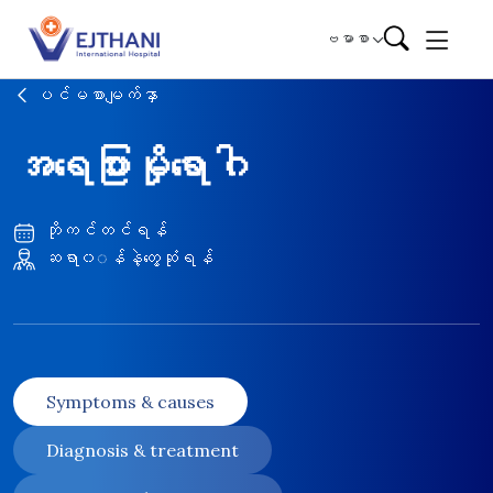
Skip to content
ဗမာစာ
ပင်မစာမျက်နှာ
အရေပြားမှိုရောဂါ
ဘိုကင်တင်ရန်
ဆရာ၀◌န်နဲ့တွေ့ဆုံရန်
Symptoms & causes
Diagnosis & treatment