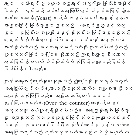
ရောင်၊ ပန်းရောင် သို့မဟုတ် အဖြူရောင် အကွက်များ ဖြစ်ပေါ်လာနိုင်
ပါသည်။ ၎င်းသည် သင်၏အရေပြားပေါ်တွင် ပုံမှန်အားဖြင့် ရှိနေ
တတ်သော တဆေးမှို (Yeast) တစ်မျိုး အလွန်အမင်း ထွားနှုန်းလွန်ကဲ
လာခြင်းကြောင့် ဖြစ်ပွားခြင်း ဖြစ်သည်။ နေရောင်ခြည်နှင့် ထိတွေ့
ခြင်း၊ ပူပြင်းသော အပူချိန်နှင့် စိုထိုင်းဆ မြင့်မားခြင်းတို့သည်
နွေးကွက်ကို ပိုမိုဆိုးရွားစေနိုင်ပါသည်။ ၎င်းသည် အနည်းငယ်
ယားယံနိုင်သော်လည်း အန္တရာယ်မရှိသကဲ့သို့ သူတစ်ပါးထံသို့လည်း
ကူးစက်တတ်ခြင်း မရှိပါ။ သို့သော်လည်း ဤရောဂါကြောင့် စိတ်သောက
ရောက်ခြင်း သို့မဟုတ် မိမိကိုယ်မိမိ ယုံကြည်မှု လျော့နည်းခြင်းတို့
ဖြစ်ပေါ်နိုင်ပါသည်။
ကျန်းမာရေးစောင့်ရှောက်မှုပေးသူများသည် ဤရောဂါကို ကုသရန်အတွက်
အရေပြားပေါ်တွင် လိမ်းရသော ဆေး သို့မဟုတ် သောက်ဆေး အမျိုးအစား မှိုသတ်
ဆေးများကို အသုံးပြုကြသည်။ အချို့သော ဆေးဝါးများကို ဆရာဝန်
ညွှန်ကြားချက်မလိုဘဲ (Over-the-counter) ဆေးဆိုင်များတွင်
အလွယ်တကူ ဝယ်ယူရရှိနိုင်ပါသည်။ အရေပြားမှိုရောဂါ ဖြစ်ပွား
မှု အများစုသည် ကုသမှုခံယူခြင်းဖြင့် လုံးဝဥဿုံ ပျောက်ကင်းနိုင်
ပါသည်။ ကုသမှု အောင်မြင်ပြီးသည့်တိုင်အောင် ပုံမှန်မဟုတ်သော
အရေပြားအရောင်သည် ရက်သတ္တပတ်အနည်းငယ် သို့မဟုတ် လ