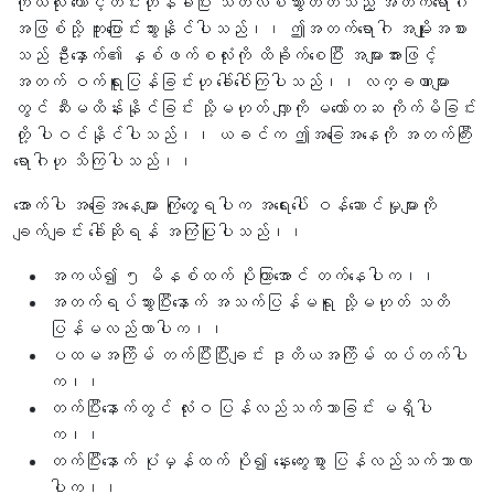
ကိုယ်လုံး တောင့်တင်းတုန်ခါပြီး သတိလစ်သွားတတ်သည့် အတက်ရောဂါ
အဖြစ်သို့ ကူးပြောင်းသွားနိုင်ပါသည်၊၊ ဤအတက်ရောဂါ အမျိုးအစား
သည် ဦးနှောက်၏ နှစ်ဖက်စလုံးကို ထိခိုက်စေပြီး အများအားဖြင့်
အတက် ဝက်ရူးပြန်ခြင်းဟု ခေါ်ဝေါ်ကြပါသည်၊၊ လက္ခဏာများ
တွင် ဆီးမထိန်းနိုင်ခြင်း သို့မဟုတ် လျှာကို မတော်တဆ ကိုက်မိခြင်း
တို့ ပါဝင်နိုင်ပါသည်၊၊ ယခင်က ဤအခြေအနေကို အတက်ကြီး
ရောဂါဟု သိကြပါသည်၊၊
အောက်ပါ အခြေအနေများ ကြုံတွေ့ရပါက အရေးပေါ် ဝန်ဆောင်မှုများကို
ချက်ချင်း ခေါ်ဆိုရန် အကြံပြုပါသည်၊၊
အကယ်၍ ၅ မိနစ်ထက် ပိုကြာအောင် တက်နေပါက၊၊
အတက်ရပ်သွားပြီးနောက် အသက်ပြန်မရူ သို့မဟုတ် သတိ
ပြန်မလည်လာပါက၊၊
ပထမအကြိမ် တက်ပြီးပြီးချင်း ဒုတိယအကြိမ် ထပ်တက်ပါ
က၊၊
တက်ပြီးနောက်တွင် လုံးဝ ပြန်လည်သက်သာခြင်း မရှိပါ
က၊၊
တက်ပြီးနောက် ပုံမှန်ထက် ပို၍ နှေးကွေးစွာ ပြန်လည်သက်သာလာ
ပါက၊၊