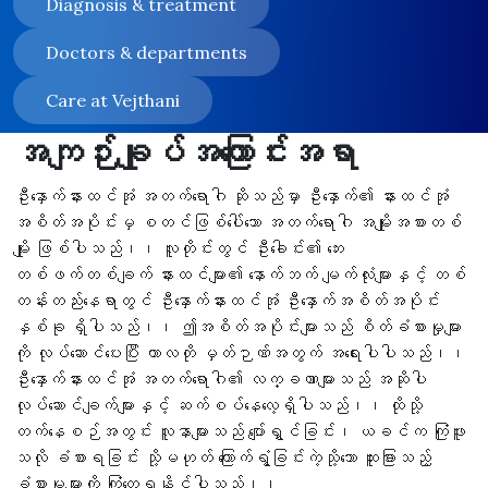
Diagnosis & treatment
Doctors & departments
Care at Vejthani
အကျဉ်းချုပ်အကြောင်းအရာ
ဦးနှောက်နားထင်အုံ အတက်ရောဂါ ဆိုသည်မှာ ဦးနှောက်၏ နားထင်အုံ
အစိတ်အပိုင်းမှ စတင်ဖြစ်ပေါ်သော အတက်ရောဂါ အမျိုးအစားတစ်
မျိုး ဖြစ်ပါသည်၊၊ လူတိုင်းတွင် ဦးခေါင်း၏ ဘေး
တစ်ဖက်တစ်ချက် နားထင်များ၏ နောက်ဘက် မျက်လုံးများနှင့် တစ်
တန်းတည်းနေရာတွင် ဦးနှောက်နားထင်အုံ ဦးနှောက်အစိတ်အပိုင်း
နှစ်ခု ရှိပါသည်၊၊ ဤအစိတ်အပိုင်းများသည် စိတ်ခံစားမှုများ
ကို လုပ်ဆောင်ပေးပြီး ကာလတို မှတ်ဉာဏ်အတွက် အရေးပါပါသည်၊၊
ဦးနှောက်နားထင်အုံ အတက်ရောဂါ၏ လက္ခဏာများသည် အဆိုပါ
လုပ်ဆောင်ချက်များနှင့် ဆက်စပ်နေလေ့ရှိပါသည်၊၊ ထိုသို့
တက်နေစဉ်အတွင်း လူနာများသည် ပျော်ရွှင်ခြင်း၊ ယခင်က ကြုံဖူး
သလို ခံစားရခြင်း သို့မဟုတ် ကြောက်ရွံ့ခြင်းကဲ့သို့သော ထူးခြားသည့်
ခံစားမှုများကို ကြုံတွေ့ရနိုင်ပါသည်၊၊