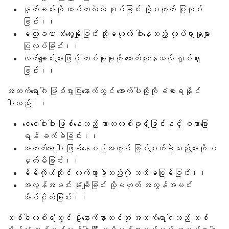
နှုတ်ခမ်းကို ထပ်တလဲလဲ စုပ်ခြင်း သို့မဟုတ် ပြုလုပ်
ခြင်း၊၊
မကြာခဏ တံတွေးမျိုခြင်း သို့မဟုတ် ဝါးနေသည့် လှုပ်ရှားမှုများ
ပြုလုပ်ခြင်း၊၊
လက်ချောင်းများဖြင့် တစ်ခုခုကို ကောက်ယူနေသလို လှုပ်ရှား
ခြင်း၊၊
အတက်ရောဂါ ဖြစ်ပွားပြီးနောက်တွင် အောက်ပါတို့ကို ခံစားရနိုင်
ပါသည်၊၊
ဝေဝေဝါးဝါး ဖြစ်နေသည့် ကာလတစ်ခုရှိခြင်းနှင့် စကားပြော
ရန် ခက်ခဲခြင်း၊၊
အတက်ရောဂါ ဖြစ်နေစဉ်အတွင်း ဖြစ်ပျက်ခဲ့သည်များကို မ
မှတ်မိခြင်း၊၊
မိမိကိုယ်တိုင် တက်သွားခဲ့သည်ကို သတိမပြုမိခြင်း၊၊
အလွန်အမင်း နုံးချိခြင်း သို့မဟုတ် အလွန်အမင်း
အိပ်ငိုက်ခြင်း၊၊
တစ်ခါတစ်ရံတွင် ဦးနှောက်နားထင်အုံ အတက်ရောဂါသည် တစ်