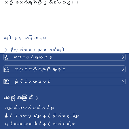
သည့် အတက်ရောဂါကို ဖြစ်စေပါသည်၊၊
ရောဂါနှင့် အခြေအနေများ
ဦးနှောက်နားထင်အုံ အတက်ရောဂါ
ဆရာ၀◌န်ရှာဖွေရန်
အလုပ်အကိုင်များကို ရှာဖွေပါ
နိုင်ငံတကာအာမခံ
ဆေးရုံအကြောင်း
အချက်အလက်မှတ်တမ်းစု
နိုင်ငံတကာမှ ရုံးများနှင့် ကိုယ်စားလှယ်များ
ရရှိထားသော ဆုတံဆိပ်နှင့် လက်မှတ်များ