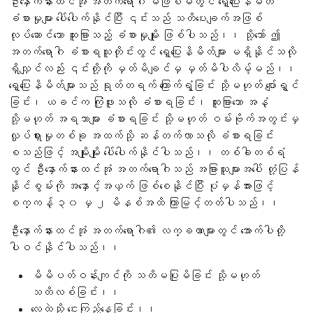
ဦးနှောက်နားထင်အုံ အတက်ရောဂါ မဖြစ်မီတွင် ရှေ့ပြေးနိမိတ်
ခံစားမှုများ ပေါ်ပေါက်နိုင်ပြီး ၎င်းသည် သတိပေးချက်အဖြစ်
လုပ်ဆောင်သော ထူးခြားသည့် ခံစားမှုမျိုး ဖြစ်ပါသည်၊၊ သို့သော် ဤ
အတက်ရောဂါ ခံစားရသူတိုင်းတွင် ရှေ့ပြေးနိမိတ်များ မရှိနိုင်သလို
ရှိလျှင်လည်း ၎င်းတို့ကို မှတ်မိချင်မှ မှတ်မိပါလိမ့်မည်၊၊
ရှေ့ပြေးနိမိတ်များသည် ရုတ်တရက် ကြောက်ရွံ့ခြင်း သို့မဟုတ် ပျော်ရွှင်
ခြင်း၊ ယခင်က ကြုံဖူးသလို ခံစားရခြင်း၊ ထူးခြားသော အနံ့
သို့မဟုတ် အရသာများ ခံစားရခြင်း သို့မဟုတ် ဝမ်းဗိုက်အတွင်းမှ
လှုပ်ရှားမှုတစ်ခု အထက်သို့ ဆန်တက်လာသလို ခံစားရခြင်း
စသည်ဖြင့် အမျိုးမျိုး ပေါ်ပေါက်နိုင်ပါသည်၊၊ တစ်ခါတစ်ရံ
တွင် ဦးနှောက်နားထင်အုံ အတက်ရောဂါသည် အခြားသူများအပေါ် တုံ့ပြန်
နိုင်စွမ်းကို အနှောင့်အယှက် ဖြစ်စေနိုင်ပြီး ပုံမှန်အားဖြင့်
စက္ကန့် ၃၀ မှ ၂ မိနစ်အထိ ကြာမြင့်တတ်ပါသည်၊၊
ဦးနှောက်နားထင်အုံ အတက်ရောဂါ၏ လက္ခဏာများတွင် အောက်ပါတို့
ပါဝင်နိုင်ပါသည်၊၊
မိမိပတ်ဝန်းကျင်ကို သတိမပြုမိခြင်း သို့မဟုတ်
သတိလစ်ခြင်း၊၊
လေထဲသို့ ငေးကြည့်နေခြင်း၊၊