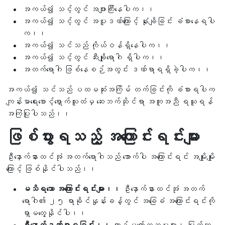
အကယ်၍ သင့်တွင် အဖျားကြီးနေပါက၊၊
အကယ်၍ သင့်တွင် အပူဒဏ်ကြောင့် နုံးချိခြင်း ခံစားနေရပါ
က၊၊
အကယ်၍ သင်သည် ကိုယ်ဝန်ရှိနေပါက၊၊
အကယ်၍ သင့်တွင် ဆီးချိုရောဂါ ရှိပါက၊၊
အတက်ရောဂါ ဖြစ်နေစဉ်အတွင်း ဒဏ်ရာရရှိခဲ့ပါက၊၊
အကယ်၍ သင်သည် ပထမဆုံးအကြိမ် တက်ခြင်းကို ခံစားရပါက
ကျန်းမာရေးစောင့်ရှောက်သူထံမှ ဆေးဘက်ဆိုင်ရာ အကူအညီ ရယူရန်
အကြံပြုပါသည်၊၊
ဖြစ်ပွားရသည့် အကြောင်းရင်းများ
ဦးနှောက်နားထင်အုံ အတက်ရောဂါသည် အောက်ပါ အကြောင်းရင်း အမျိုးမျိုး
ကြောင့် ဖြစ်နိုင်ပါသည်၊၊
မသိရသော အကြောင်းရင်းများ၊၊
ဦးနှောက်နားထင်အုံ အတက်
ရောဂါ၏ ၂၅ ရာခိုင်နှုန်းခန့်တွင် အခြေခံ အကြောင်းရင်းကို
ရှာမတွေ့နိုင်ပါ၊၊