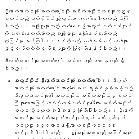
ဦးနှောက်နားထင်အုံ အတက်ရောဂါကို အစိတ်အပိုင်းတစ်ခုတည်းမှ
စတင်သည့် သတိရှိခြင်း ချို့ယွင်းသော အတက်ရောဂါဟုလည်း သိကြ
ပါသည်၊၊ အချို့သူများသည် တက်နေစဉ်အတွင်း ပတ်ဝန်းကျင်
ကို သတိရှိနေတတ်သော်လည်း အချို့မှာမူ နိုးကြားနေပုံရသော်လည်း
တုံ့ပြန်မှု မရှိကြပါ၊၊ ၎င်းတို့သည် နှုတ်ခမ်းနှင့် လက်များ
ဖြင့် ထပ်တလဲလဲ လှုပ်ရှားမှုများကို ပြုလုပ်နေနိုင်ပါသည်၊၊
ဦးနှောက်နားထင်အုံ အတက်ရောဂါ အဓိက အမျိုးအစား နှစ်မျိုး ရှိ
ပါသည်၊၊
အတွင်းပိုင်း ဦးနှောက်နားထင်အုံ အတက်ရောဂါ၊၊
ဦးနှောက်
နားထင်အုံ အတက်ရောဂါ အားလုံး၏ ၈၀ ရာခိုင်နှုန်းခန့်သည်
ဦးနှောက်နားထင်အုံ၏ အတွင်းပိုင်း အစိတ်အပိုင်းမှ စတင်
ပြီး များသောအားဖြင့် ဟစ်ပိုကမ်ပတ်စ်ဟုခေါ်သော အစိတ်အပိုင်း
အတွင်း သို့မဟုတ် အနီးအနားမှ ဖြစ်ပေါ်ပါသည်၊၊ ဦးနှောက်
နားထင်အုံ အစိတ်အပိုင်းတစ်ခုစီတွင် မှတ်ဉာဏ်နှင့်
သင်ယူမှုအတွက် တာဝန်ရှိသော ဟစ်ပိုကမ်ပတ်စ်
တစ်ခုစီ ပါရှိပါသည်၊၊ ဤအမျိုးအစားသည် အဖြစ်အများ