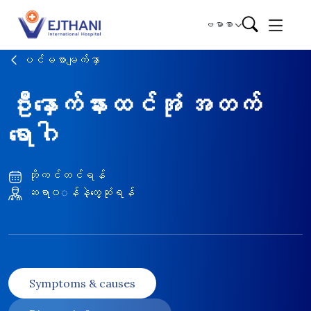
Skip to content
ဗမာစာ
ပင်မစာမျက်နှာ
ဦးနှောက်နားထင်အုံ အတက်
ရောဂါ
ဘိုကင်တင်ရန်
ဆရာ၀◌န်နဲ့တွေ့ဆုံရန်
Symptoms & causes