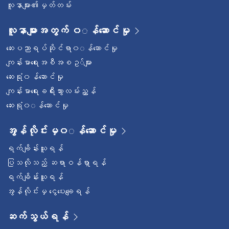
လူနာများ၏မှတ်တမ်း
လူနာများအတွက် ၀◌န်ဆောင်မှု
ဆေးပညာရပ်ဆိုင်ရာ၀◌န်ဆောင်မှု
ကျန်းမာရေးအစီအစဥ◌်များ
ဆေးရုံ၀န်ဆောင်မှု
ကျန်းမာရေးခရီးသွားလမ်းညွှန်
ဆေးရုံ၀◌န်ဆောင်မှု
အွန်လိုင်းမှ၀◌န်ဆောင်မှု
ရက်ချိန်းယူရန်
ပြသလိုသည့် ဆရာဝန်ရှာရန်
ရက်ချိန်းယူရန်
အွန်လိုင်းမှ ငွေပေးချေရန်
ဆက်သွယ်ရန်