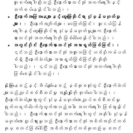
ကူးစက်ရောဂါတို့သည် ဦးနှောက်နားထင်အုံ အတက်ရောဂါနှင့်
ဆက်စပ်နေနိုင်ပါသည်၊၊
ဦးနှောက်အခြေအနေများနှင့် သွေးကြောဆိုင်ရာ ပုံမှန်မဟုတ်မှု
များ၊
၊ ဦးနှောက်အကျိတ်များ၊ လေဖြတ်ခြင်း၊ သူငယ်ပြန်
ရောဂါနှင့် သွေးကြောဆိုင်ရာ ပုံမှန်မဟုတ်မှုများက ဦးနှောက်
နားထင်အုံ အတက်ရောဂါကို ဖြစ်ပေါ်စေနိုင်ပါသည်၊၊
အတွင်းပိုင်း ဦးနှောက်နားထင်အုံ အမာရွတ်ဖြစ်ခြင်း၊၊
၎င်းသည် ဦးနှောက်နားထင်အုံ အထူးသဖြင့် ဟစ်ပိုကမ်ပတ်
စ်ရှိ ဦးနှောက်ဆဲလ်များ အမာရွတ်ဖြစ်ခြင်းကို ဆိုလို
ပါသည်၊၊ ၎င်းသည် ဦးနှောက်နားထင်အုံ အတက်ရောဂါကို
ဖြစ်စေနိုင်ပါသည်၊၊
နိုးကြားနေစဉ်နှင့် အိပ်ပျော်နေစဉ် နှစ်ခုစလုံးတွင် ဦးနှောက်ဆဲလ်
များသည် လျှပ်စစ်စီးဆင်းမှု အမျိုးမျိုးကို ထုတ်ပေးပါသည်၊၊
ဦးနှောက်ဆဲလ်များစွာတွင် ပုံမှန်မဟုတ်သော လျှပ်စစ်စီးဆင်းမှု
ရုတ်တရက် ပေါက်ကွဲထွက်လာသည့်အခါ အတက်ရောဂါ ဖြစ်ပွားနိုင်
ပါသည်၊၊ ဦးနှောက်နားထင်အုံ အတက်ရောဂါတွင် အဆိုပါ ပုံမှန်
မဟုတ်သော လှုပ်ရှားမှုသည် ဦးနှောက်နားထင်အုံ အစိတ်အပိုင်းတစ်
ခုမှ စတင်ဖြစ်ပေါ်ပြီး အစိတ်အပိုင်းတစ်ခုတည်းမှ စတင်