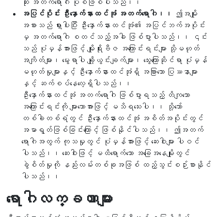
ဆုံး အတက်ရောဂါ ပုံစံဖြစ်ပါသည်၊၊
အပြင်ပိုင်း ဦးနှောက်နားထင်အုံ အတက်ရောဂါ၊၊
ဤအမျိုး
အစားသည် ရှားပါးပြီး ဦးနှောက်နားထင်အုံ၏ အပြင်ဘက်အပိုင်း
မှ အတက်ရောဂါ စတင်သည့်အခါ ဖြစ်ပွားပါသည်၊၊ ၎င်း
သည် ပုံမှန်အားဖြင့် မျိုးရိုးဗီဇ အကြောင်းရင်းများ သို့မဟုတ်
အကျိတ်များ၊ မွေးရာပါ ချို့ယွင်းချက်များ၊ သွေးကြောဆိုင်ရာ ပုံမှန်
မဟုတ်မှုများနှင့် ဦးနှောက်နားထင်အုံရှိ အခြားသော ပြဿနာများ
နှင့် ဆက်စပ်နေလေ့ရှိပါသည်၊၊
ဦးနှောက်နားထင်အုံ အတက်ရောဂါ ဖြစ်ပွားရသည့် တိကျသော
အကြောင်းရင်းကို များသောအားဖြင့် မသိရသေးပါ၊၊ သို့သော်
တစ်ခါတစ်ရံတွင် ဦးနှောက်နားထင်အုံ အစိတ်အပိုင်းတွင်
အမာရွတ်ဖြစ်ခြင်းကြောင့် ဖြစ်နိုင်ပါသည်၊၊ ဤအတက်
ရောဂါအတွက် ကုသမှုတွင် ပုံမှန်အားဖြင့် ဆေးဝါးများ ပါဝင်
ပါသည်၊၊ ဆေးဝါးဖြင့် မထိရောက်သော အခြေအနေမျိုးတွင်
ခွဲစိတ်မှုကို နည်းလမ်းတစ်ခုအဖြစ် ထည့်သွင်းစဉ်းစားနိုင်
ပါသည်၊၊
ရောဂါလက္ခဏာများ