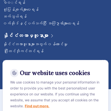
ပါ၀◌င်ရန်
တုံ့ပြန်ချက်များပေးရန်
ဆက်သွယ်ရန်
၀က်ဆိုဒ်နှင့်ပက်သက်ပြီး အကြံဥာဏ်များပေးရန်
နိုင်ငံတကာမှလူနာများ
နိုင်ငံတကာလူနာများအတွက် ၀န်ဆောင်မှု
ကြိုတင်ဘိုကင်တင်ရန်
ဝေ့ဌာနီနိုင်ငံတကာဆေးရုံကြီးကို follow လုပ်
ထားပါ
Our website uses cookies
We use cookies to manage your personal information in
order to provide you with the best personalized user
အကြောင်း
experience on our website. If you continue using the
website, we assume that you accept all cookies on the
လုံခြုံရေးဆိုင်ရာ စည်းမျဥ်းစည်းကမ်းများ
website.
Find out more.