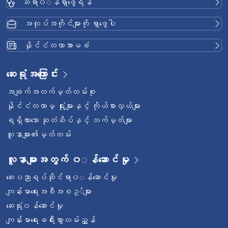
ဆရာ၀◌န်ရှာဖွေရန်
အလုပ်အကိုင်များကို ရှာဖွေပါ
နိုင်ငံတကာအာမခံ
ဆေးရုံအကြောင်း
အချက်အလက်မှတ်တမ်းစု
နိုင်ငံတကာမှ ရုံးများနှင့် ကိုယ်စားလှယ်များ
ရရှိထားသော ဆုတံဆိပ်နှင့် လက်မှတ်များ
လူနာများ၏မှတ်တမ်း
လူနာများအတွက် ၀◌န်ဆောင်မှု
ဆေးပညာရပ်ဆိုင်ရာ၀◌န်ဆောင်မှု
ကျန်းမာရေးအစီအစဥ◌်များ
ဆေးရုံ၀န်ဆောင်မှု
ကျန်းမာရေးခရီးသွားလမ်းညွှန်