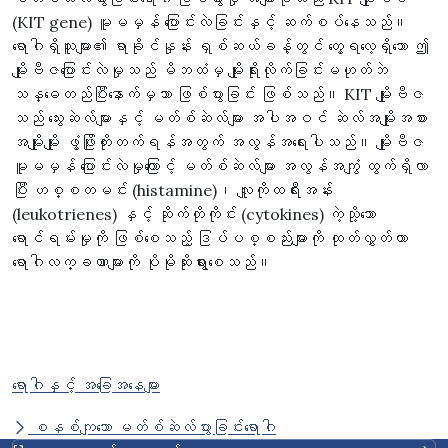
(KIT gene) မူမမှန် ပြောင်းလဲခြင်းနှင့် ဆက်စပ်နေသည်။
ရောဂါရှိသူများ၏ ရာခိုင်နှုန်း ရှစ်ဆယ်ခန့်တွင် တွေ့ရလေ့ရှိသော ဤ
မျိုးဗီဇပြောင်းလဲမှုသည် မိဘထံမှ မျိုးရိုးလိုက်ခြင်းမဟုတ်ဘဲ
သန္ဓေတည်ပြီးနောက်မှသာ ဖြစ်ပွားခြင်း ဖြစ်သည်။ KIT မျိုးဗီဇ
သည် သွေးဆဲလ်များနှင့် မတ်စ်ဆဲလ်များ အပါအဝင် ဆဲလ်အမျိုးအစား
အမျိုးမျိုး ဖွံ့ဖြိုးတိုးတက်ရန်အတွက် အလွန်အရေးပါသည်။ မျိုးဗီဇ
မူမမှန် ပြောင်းလဲမှုကြောင့် မတ်စ်ဆဲလ်များ အလွန်အကျွံ ထွက်ရှိလာ
ပြီး ဟစ္စတမင်း (histamine)၊ လျူကိုထရီးအန်း
(leukotrienes) နှင့် ဆိုက်တိုကိုင်း (cytokines) ကဲ့သို့သော
ရောင်ရမ်းမှုကို ဖြစ်စေသည့် ဒြပ်ပစ္စည်းများကို ထုတ်လွှတ်ကာ
ရောဂါလက္ခဏာများကို ပိုမိုဆိုးရွားစေသည်။
ရောဂါနှင့် အခြေအနေများ
စနစ်ကျသော မတ်စ်ဆဲလ်ပွားခြင်းရောဂါ