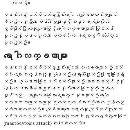
စေသည်။
စနစ်အနှံ့ မတ်စ်ဆဲလ်ပွားခြင်းရောဂါ အမျိုးအစားတစ်ခုချင်း
စီသည် မတူညီသော စိန်ခေါ်မှုများနှင့် အန္တရာယ်များကို ပေး
စွမ်းနိုင်ပြီး ယေဘုယျအားဖြင့် ရောဂါလက္ခဏာများ၏ ပြင်းထန်
မှုသည် ပုံမှန်မဟုတ်သော မတ်စ်ဆဲလ် အရေအတွက်အပေါ်တွင်
မူတည်သည်။
ရောဂါလက္ခဏာများ
စနစ်အနှံ့ မတ်စ်ဆဲလ်ပွားခြင်းရောဂါ၏ လက္ခဏာများသည် မတ်
စ်ဆဲလ်များ အလွန်အကျွံ စုပုံနေသည့် နေရာပေါ်မူတည်၍ ကွာခြားမှုရှိ
သည်။ ဥပမာအားဖြင့် မတ်စ်ဆဲလ်များသည် အစာအိမ်တွင် စုပုံ
နေပါက အစာအိမ်နာခြင်းနှင့် ဗိုက်အောင့်ခြင်းတို့ကို ဖြစ်စေ
နိုင်သည်။ အချို့သောအခြေအနေများတွင် လူနာများသည် ရောဂါ
လက္ခဏာ အမြောက်အမြားကို ရုတ်တရက် ခံစားရပြီးနောက် ပြန်လည်
သက်သာသွားတတ်သည်။ ကျန်းမာရေးစောင့်ရှောက်မှု ကျွမ်းကျင်သူများက
ယင်းဖြစ်စဉ်ကို မတ်စ်ဆဲလ်ပွားခြင်းရောဂါ ရုတ်တရက်ကြွလာခြင်း
(mastocytosis attack) ဟု ခေါ်ဆိုကြသည်။