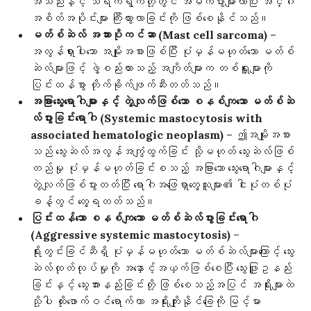
အသည်းနှင့် သရက်ရွက်တို့တွင် အဓိကပွားများလာပြီး အင်္ဂါ
အစိတ်အပိုင်းများ ကြီးထွားလာခြင်းကို ဖြစ်စေနိုင်သည်။
မတ်စ်ဆဲလ် အသားပိုကင်ဆာ (Mast cell sarcoma)
–
အလွန်ရှားပါးသော အမျိုးအစားဖြစ်ပြီး ပုံမှန်မဟုတ်သော မတ်စ်
ဆဲလ်များဖြင့် ဖွဲ့စည်းထားသည့် အကျိတ်များက တစ်ရှူးများကို
ပြင်းထန်စွာ တိုက်ခိုက်ဖျက်ဆီးတတ်သည်။
အခြားသွေးရောဂါများနှင့် တွဲလျက်ဖြစ်သော စနစ်ကျသော မတ်စ်ဆဲ
လ်ပွားခြင်းရောဂါ (Systemic mastocytosis with
associated hematologic neoplasm)
– ဤအမျိုးအစား
သည် သွေးဆဲလ်အလွန်အကျွံထွက်ခြင်း သို့မဟုတ် သွေးဆဲလ်ဖြစ်
တည်မှု ပုံမှန်မဟုတ်ခြင်းစသည့် အခြားသော သွေးရောဂါများနှင့်
တွဲလျက်ဖြစ်ပွားတတ်ပြီး ရောဂါအဖြေရှာတွေ့သူများ၏ ငါးပုံတစ်ပုံ
ခန့်တွင် တွေ့ရတတ်သည်။
ပြင်းထန်သော စနစ်ကျသော မတ်စ်ဆဲလ်ပွားခြင်းရောဂါ
(Aggressive systemic mastocytosis)
–
ရိုးတွင်းခြင်ဆီရှိ ပုံမှန်မဟုတ်သော မတ်စ်ဆဲလ်များကြောင့် သွေး
ဆဲလ်ထုတ်လုပ်မှုကို အနှောင့်အယှက်ဖြစ်စေပြီး သွေးဖြူဥနည်း
ခြင်းနှင့် သွေးအားနည်းခြင်းတို့ ဖြစ်စေသည့်အပြင် အရိုးများထဲ
သို့ပါ ထိုးဖောက်ဝင်ရောက်ကာ အရိုးကျိုးနိုင်ခြေကို မြင့်မား