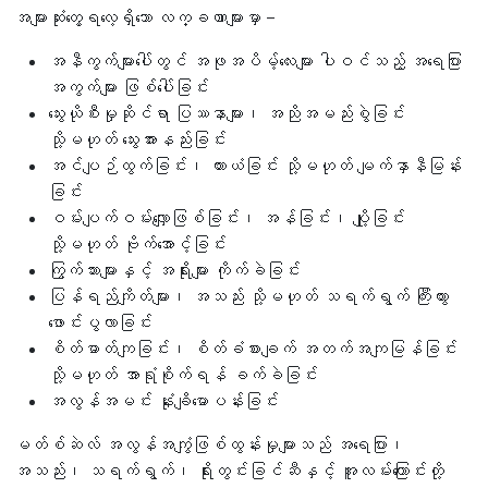
အများဆုံးတွေ့ရလေ့ရှိသော လက္ခဏာများမှာ –
အနီကွက်များပေါ်တွင် အဖုအပိမ့်လေးများ ပါဝင်သည့် အရေပြား
အကွက်များ ဖြစ်ပေါ်ခြင်း
သွေးယိုစီးမှုဆိုင်ရာ ပြဿနာများ၊ အညိုအမည်းစွဲခြင်း
သို့မဟုတ် သွေးအားနည်းခြင်း
အင်ပျဉ်ထွက်ခြင်း၊ ယားယံခြင်း သို့မဟုတ် မျက်နှာနီမြန်း
ခြင်း
ဝမ်းပျက်ဝမ်းလျှောဖြစ်ခြင်း၊ အန်ခြင်း၊ ပျို့ခြင်း
သို့မဟုတ် ဗိုက်အောင့်ခြင်း
ကြွက်သားများနှင့် အရိုးများ ကိုက်ခဲခြင်း
ပြန်ရည်ကျိတ်များ၊ အသည်း သို့မဟုတ် သရက်ရွက် ကြီးထွား
ဖောင်းပွလာခြင်း
စိတ်ဓာတ်ကျခြင်း၊ စိတ်ခံစားချက် အတက်အကျမြန်ခြင်း
သို့မဟုတ် အာရုံစိုက်ရန် ခက်ခဲခြင်း
အလွန်အမင်း နုံးချိမောပန်းခြင်း
မတ်စ်ဆဲလ် အလွန်အကျွံဖြစ်ထွန်းမှုများသည် အရေပြား၊
အသည်း၊ သရက်ရွက်၊ ရိုးတွင်းခြင်ဆီနှင့် အူလမ်းကြောင်းတို့