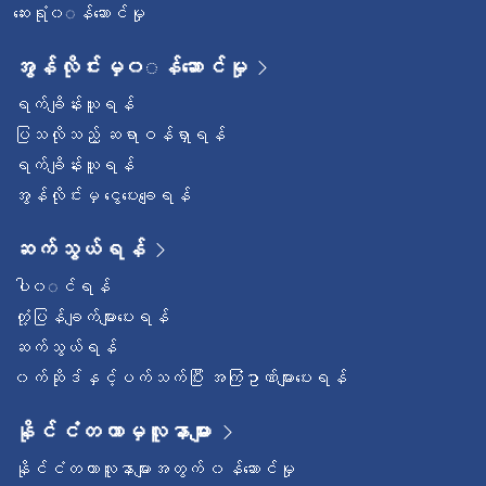
ဆေးရုံ၀◌န်ဆောင်မှု
အွန်လိုင်းမှ၀◌န်ဆောင်မှု
ရက်ချိန်းယူရန်
ပြသလိုသည့် ဆရာဝန်ရှာရန်
ရက်ချိန်းယူရန်
အွန်လိုင်းမှ ငွေပေးချေရန်
ဆက်သွယ်ရန်
ပါ၀◌င်ရန်
တုံ့ပြန်ချက်များပေးရန်
ဆက်သွယ်ရန်
၀က်ဆိုဒ်နှင့်ပက်သက်ပြီး အကြံဥာဏ်များပေးရန်
နိုင်ငံတကာမှလူနာများ
နိုင်ငံတကာလူနာများအတွက် ၀န်ဆောင်မှု