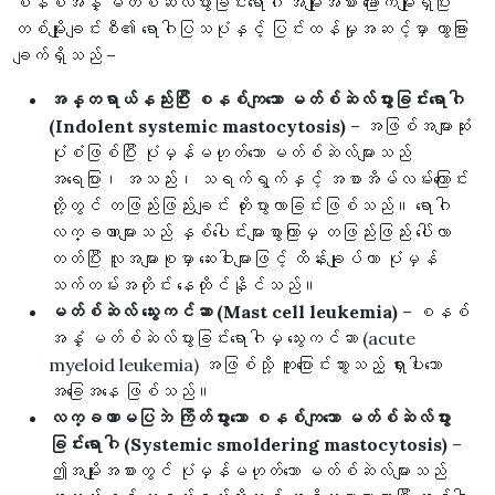
စနစ်အနှံ့ မတ်စ်ဆဲလ်ပွားခြင်းရောဂါ အမျိုးအစား ခြောက်မျိုးရှိပြီး
တစ်မျိုးချင်းစီ၏ ရောဂါပြသပုံနှင့် ပြင်းထန်မှုအဆင့်မှာ ကွာခြား
ချက်ရှိသည် –
အန္တရာယ်နည်းပြီး စနစ်ကျသော မတ်စ်ဆဲလ်ပွားခြင်းရောဂါ
(Indolent systemic mastocytosis)
– အဖြစ်အများဆုံး
ပုံစံဖြစ်ပြီး ပုံမှန်မဟုတ်သော မတ်စ်ဆဲလ်များသည်
အရေပြား၊ အသည်း၊ သရက်ရွက်နှင့် အစာအိမ်လမ်းကြောင်း
တို့တွင် တဖြည်းဖြည်းချင်း တိုးပွားလာခြင်းဖြစ်သည်။ ရောဂါ
လက္ခဏာများသည် နှစ်ပေါင်းများစွာကြာမှ တဖြည်းဖြည်း ပေါ်လာ
တတ်ပြီး လူအများစုမှာ ဆေးဝါးများဖြင့် ထိန်းချုပ်ကာ ပုံမှန်
သက်တမ်းအတိုင်း နေထိုင်နိုင်သည်။
မတ်စ်ဆဲလ် သွေးကင်ဆာ (Mast cell leukemia)
– စနစ်
အနှံ့ မတ်စ်ဆဲလ်ပွားခြင်းရောဂါမှ သွေးကင်ဆာ (acute
myeloid leukemia) အဖြစ်သို့ ကူးပြောင်းသွားသည့် ရှားပါးသော
အခြေအနေ ဖြစ်သည်။
လက္ခဏာမပြဘဲ ကြိတ်ပွားသော စနစ်ကျသော မတ်စ်ဆဲလ်ပွား
ခြင်းရောဂါ (Systemic smoldering mastocytosis)
–
ဤအမျိုးအစားတွင် ပုံမှန်မဟုတ်သော မတ်စ်ဆဲလ်များသည်