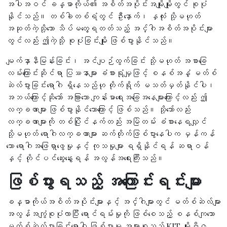
အပါအဝင် ခန္ဓာကိုယ်၏ အစိတ်အပိုင်းအမျိုးမျိုးတွင် စုပုံ
နိုင်သည်။ တစ်ခါတစ်ရံတွင် ဦးနှောက်၊ နှလုံး သို့မဟုတ်
အဆုတ်ကဲ့သို့သော သိပ်မတွေ့ရတတ်သည့် အင်္ဂါအစိတ်အပိုင်းများ
တွင်လည်း ဤကဲ့သို့ စုပုံခြင်းမျိုး ဖြစ်ပွားနိုင်သည်။
မျက်နှာနီမြန်းခြင်း၊ အင်ပျဉ်ထွက်ခြင်း သို့မဟုတ် အစာခြေ
လမ်းကြောင်းဆိုင်ရာ ပြဿနာများ ခံစားရုံမျှဖြင့် စနစ်အနှံ့ မတ်စ်
ဆဲလ်ပွားခြင်းရောဂါ ရှိနေသည်ဟု တိုက်ရိုက် မသတ်မှတ်နိုင်ပါ၊
အဘယ်ကြောင့်ဆိုသော် အခြားသော ကျန်းမာရေးအခြေအနေများကြောင့်လည်း ဤ
လက္ခဏာများ ဖြစ်ပွားနိုင်သောကြောင့် ဖြစ်သည်။ သို့သော်လည်း
လက္ခဏာများကို တစ်ပြိုင်နက်တည်း အမြဲတမ်း ခံစားနေရလျှင်
သို့မဟုတ် ရောဂါလက္ခဏာများ ဆက်တိုက်ဖြစ်ပွားနေပါက မှန်ကန်
သော ရောဂါအဖြေရှာဖွေမှုနှင့် ကုသမှုများ ရရှိနိုင်ရန် ဆရာဝန်
နှင့် တိုင်ပင်ဆွေးနွေးရန် အလွန်အရေးကြီးသည်။
ဖြစ်ပွားရသည့် အကြောင်းရင်းများ
ခန္ဓာကိုယ်အစိတ်အပိုင်းများနှင့် အင်္ဂါများတွင် မတ်စ်ဆဲလ်များ
အလွန်အကျွံစုပုံလာပြီး ရောင်ရမ်းမှုကို ဖြစ်စေသည့် စနစ်ကျသော
မတ်စ်ဆဲလ်ပွားခြင်းရောဂါ ဖြစ်ပွားမှု အများစုသည် KIT မျိုးဗီဇ