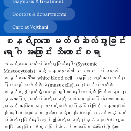
Diagnosis & treatment
Doctors & departments
Care at Vejthani
စနစ်ကျသော မတ်စ်ဆဲလ်ပွားခြင်း
ရောဂါ အကြောင်း သိကောင်းစရာ
စနစ်ကျသော မတ်စ်ဆဲလ်ပွားခြင်းရောဂါ (Systemic
Mastocytosis) သည် ခန္ဓာကိုယ်၏ ခုခံအားစနစ်အတွက်
အလွန်အရေးကြီးသော white blood cell – သွေးဖြူဥ အမျိုးအစားတစ်ခု
ဖြစ်သည့် မတ်စ်ဆဲလ် (mast cells) များ ပုံမှန်မဟုတ်ဘဲ
အလွန်အကျွံ ထွက်ရှိလာသည့် ရှားပါးသော ရောဂါတစ်မျိုး ဖြစ်သည်။ ပုံ
မှန်အားဖြင့် မတ်စ်ဆဲလ်များသည် ဓာတ်မတည့်မှုဖြစ်စေသော အရာ
များနှင့် အခြားသော အန္တရာယ်များကို တုံ့ပြန်ခြင်းဖြင့် ခန္ဓာကိုယ်
ကို ရောဂါဘယများမှ ကာကွယ်ပေးသည်။ သို့သော်လည်း စနစ်အနှံ့ မတ်
စ်ဆဲလ်ပွားခြင်းရောဂါတွင် ဤဆဲလ်များသည် ပုံမှန်မဟုတ်ဘဲ ပွားများ
လာပြီး အရေပြား၊ ရိုးတွင်းခြင်ဆီနှင့် အစာခြေလမ်းကြောင်းကဲ့သို့သော