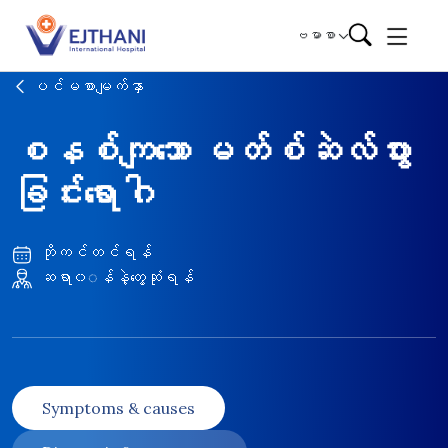
Skip to content
ဗမာစာ
ပင်မစာမျက်နှာ
စနစ်ကျသော မတ်စ်ဆဲလ်ပွား
ခြင်းရောဂါ
ဘိုကင်တင်ရန်
ဆရာ၀◌န်နဲ့တွေ့ဆုံရန်
Symptoms & causes