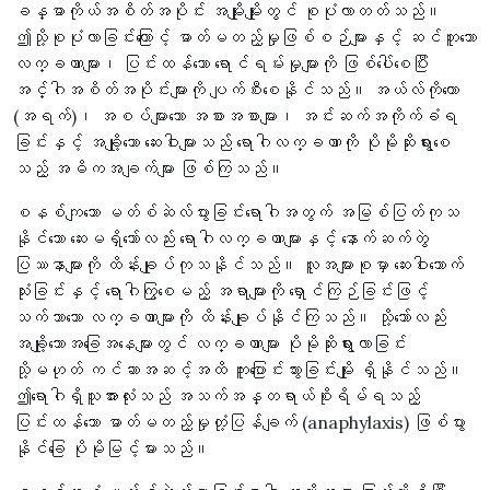
ခန္ဓာကိုယ်အစိတ်အပိုင်း အမျိုးမျိုးတွင် စုပုံလာတတ်သည်။
ဤသို့စုပုံလာခြင်းကြောင့် ဓာတ်မတည့်မှုဖြစ်စဉ်များနှင့် ဆင်တူသော
လက္ခဏာများ၊ ပြင်းထန်သော ရောင်ရမ်းမှုများကို ဖြစ်ပေါ်စေပြီး
အင်္ဂါအစိတ်အပိုင်းများကို ပျက်စီးစေနိုင်သည်။ အယ်လ်ကိုဟော
(အရက်)၊ အစပ်များသော အစားအစာများ၊ အင်းဆက်အကိုက်ခံရ
ခြင်းနှင့် အချို့သော ဆေးဝါးများသည် ရောဂါလက္ခဏာကို ပိုမိုဆိုးရွားစေ
သည့် အဓိကအချက်များ ဖြစ်ကြသည်။
စနစ်ကျသော မတ်စ်ဆဲလ်ပွားခြင်းရောဂါအတွက် အမြစ်ပြတ်ကုသ
နိုင်သော ဆေးမရှိသော်လည်း ရောဂါလက္ခဏာများနှင့် နောက်ဆက်တွဲ
ပြဿနာများကို ထိန်းချုပ်ကုသနိုင်သည်။ လူအများစုမှာ ဆေးဝါးသောက်
သုံးခြင်းနှင့် ရောဂါကြွစေမည့် အရာများကို ရှောင်ကြဉ်ခြင်းဖြင့်
သက်သာသော လက္ခဏာများကို ထိန်းချုပ်နိုင်ကြသည်။ သို့သော်လည်း
အချို့သောအခြေအနေများတွင် လက္ခဏာများ ပိုမိုဆိုးရွားလာခြင်း
သို့မဟုတ် ကင်ဆာအဆင့်အထိ ကူးပြောင်းသွားခြင်းမျိုး ရှိနိုင်သည်။
ဤရောဂါရှိသူအားလုံးသည် အသက်အန္တရာယ်စိုးရိမ်ရသည့်
ပြင်းထန်သော ဓာတ်မတည့်မှုတုံ့ပြန်ချက် (anaphylaxis) ဖြစ်ပွား
နိုင်ခြေ ပိုမိုမြင့်မားသည်။