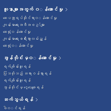
လူနာများအတွက် ၀◌န်ဆောင်မှု
ဆေးပညာရပ်ဆိုင်ရာ၀◌န်ဆောင်မှု
ကျန်းမာရေးအစီအစဥ◌်များ
ဆေးရုံ၀န်ဆောင်မှု
ကျန်းမာရေးခရီးသွားလမ်းညွှန်
ဆေးရုံ၀◌န်ဆောင်မှု
အွန်လိုင်းမှ၀◌န်ဆောင်မှု
ရက်ချိန်းယူရန်
ပြသလိုသည့် ဆရာဝန်ရှာရန်
ရက်ချိန်းယူရန်
အွန်လိုင်းမှ ငွေပေးချေရန်
ဆက်သွယ်ရန်
ပါ၀◌င်ရန်