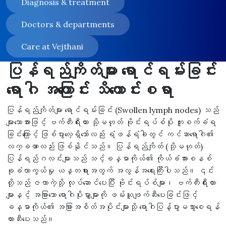
Diagnosis & treatment
Doctors & departments
Care at Vejthani
ပြန်ရည်ကျိတ်များ ရောင်ရမ်းခြင်း
ရောဂါ အကြောင်း သိကောင်းစရာ
ပြန်ရည်ကျိတ်များ ရောင်ရမ်းခြင်း (Swollen lymph nodes) သည်
များသောအားဖြင့် ဗက်တီးရီးယား သို့မဟုတ် ဗိုင်းရပ်စ်ပိုး ကူးစက်ခံရ
ခြင်းကြောင့် ဖြစ်ပွားလေ့ရှိသော်လည်း ရံဖန်ရံခါတွင် ကင်ဆာရောဂါ၏
လက္ခဏာလည်း ဖြစ်နိုင်သည်။ ပြန်ရည်ကျိတ် (သို့မဟုတ်)
ပြန်ရည်ဂလင်းများသည် သင့်ခန္ဓာကိုယ်၏ ကိုယ်ခံအားစနစ်
ခုခံကာကွယ်မှု ယန္တရားအတွက် အလွန်အရေးကြီးပါသည်။ ၎င်း
တို့သည် ဇကာကဲ့သို့ လုပ်ဆောင်ပေးပြီး ဗိုင်းရပ်စ်များ၊ ဗက်တီးရီးယား
များနှင့် အခြားသော ရောဂါပိုးမွှားများကို ဖမ်းယူဖျက်ဆီးပေးခြင်းဖြင့်
ခန္ဓာကိုယ်၏ အခြားအစိတ်အပိုင်းများသို့ ရောဂါပြန့်ပွားမသွားစေရန်
တားဆီးပေးသည်။