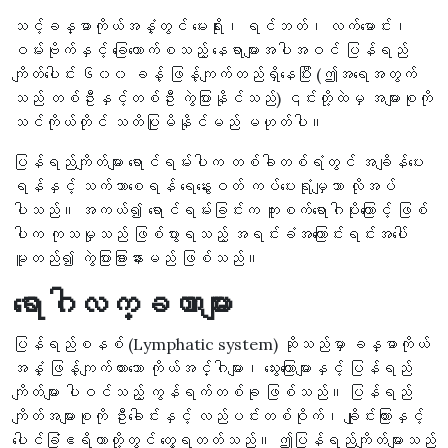
သင့်ခန္ဓာကိုယ်အနှံ့တွင် မေးရိုး၊ ရင်ဘတ်၊ လက်မောင်း၊
ဝမ်းဗိုက်နှင့် ခြေထောက်စသည့် နေရာများအပါအဝင် ပြန်ရည်
ကျိတ်ပေါင်း ၆၀၀ ခန့် ဖြန့်ကျက်တည်ရှိနေပြီး (ဤအရေအတွက်
သည် တစ်ဦးနှင့်တစ်ဦး ကွဲပြားနိုင်သည်) ၎င်းတို့ထဲမှ အများစုကို
သင်ကိုယ်တိုင် သတိပြုမိနိုင်မည် မဟုတ်ပါ။
ပြန်ရည်ကျိတ်များ ရောင်ရမ်းပါက တစ်ခါတစ်ရံတွင် အချိန်ပေး
ရန်နှင့် သက်သာစေရန် ရေနွေးဝတ် ကပ်ပေးရုံမျှသာ လိုအပ်
ပါသည်။ အကယ်၍ ရောင်ရမ်းခြင်းက ကူးစက်ရောဂါပိုးကြောင့် ဖြစ်
ပါက ကုသမှုသည် ဖြစ်ပွားရသည့် အရင်းခံအကြောင်းရင်းအပေါ်
မူတည်၍ ကွဲပြားခြားနားမည် ဖြစ်သည်။
ရောဂါလက္ခဏာများ
ပြန်ရည်စနစ် (Lymphatic system) ဆိုသည်မှာ ခန္ဓာကိုယ်
အနှံ့ ဖြန့်ကျက်ထားသော ကိုယ်အင်္ဂါများ၊ သွေးကြောများနှင့် ပြန်ရည်
ကျိတ်များ ပါဝင်သည့် ကွန်ရက်တစ်ခု ဖြစ်သည်။ ပြန်ရည်
ကျိတ်အများစုကို ဦးခေါင်းနှင့် လည်ပင်းတစ်ဝိုက်၊ ချိုင်းကြားနှင့်
ပေါင်ခြံဧရိယာတို့တွင် တွေ့ရတတ်သည်။ ဤပြန်ရည်ကျိတ်များသည်