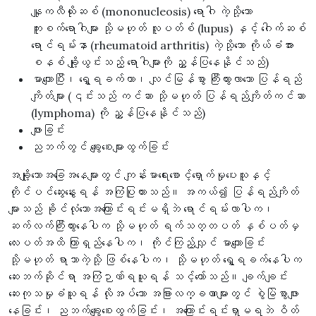
နျူကလီယိုးဆစ် (mononucleosis) ရောဂါ ကဲ့သို့သော
ကူးစက်ရောဂါများ သို့မဟုတ် လူပတ်စ် (lupus) နှင့် ဂေါက်ဆစ်
ရောင်ရမ်းနာ (rheumatoid arthritis) ကဲ့သို့သော ကိုယ်ခံအား
စနစ် ချို့ယွင်းသည့် ရောဂါများကို ညွှန်ပြနေနိုင်သည်)
မာကျောပြီး၊ ရွှေ့ရခက်ကာ၊ လျင်မြန်စွာ ကြီးထွားလာသော ပြန်ရည်
ကျိတ်များ (၎င်းသည် ကင်ဆာ သို့မဟုတ် ပြန်ရည်ကျိတ်ကင်ဆာ
(lymphoma) ကို ညွှန်ပြနေနိုင်သည်)
ဖျားခြင်း
ညဘက်တွင် ချွေးစေးများထွက်ခြင်း
အချို့သောအခြေအနေများတွင် ကျန်းမာရေးစောင့်ရှောက်မှုပေးသူနှင့်
တိုင်ပင်ဆွေးနွေးရန် အကြံပြုထားသည်။ အကယ်၍ ပြန်ရည်ကျိတ်
များသည် ခိုင်လုံသောအကြောင်းရင်းမရှိဘဲ ရောင်ရမ်းလာပါက၊
ဆက်လက်ကြီးထွားနေပါက သို့မဟုတ် ရက်သတ္တပတ် နှစ်ပတ်မှ
လေးပတ်အထိ ကြာရှည်နေပါက၊ ကိုင်ကြည့်လျှင် မာကျောခြင်း
သို့မဟုတ် ရာဘာကဲ့သို့ ဖြစ်နေပါက၊ သို့မဟုတ် ရွှေ့ရခက်နေပါက
ဆေးဘက်ဆိုင်ရာ အကြံဉာဏ်ရယူရန် သင့်တော်သည်။ ချက်ချင်း
ဆေးကုသမှုခံယူရန် လိုအပ်သော အခြားလက္ခဏာများတွင် စွဲမြဲစွာဖျား
နေခြင်း၊ ညဘက်ချွေးစေးထွက်ခြင်း၊ အကြောင်းရင်းရှာမရဘဲ ဝိတ်