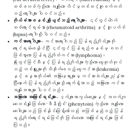
ဆစ်ဖလစ်ကဲ့သို့သော အချို့သော လိင်မှတစ်ဆင့်ကူးစက်တတ်
သည့် ရောဂါများ ပါဝင်သည်။
ကိုယ်ခံအားစနစ် ချို့ယွင်းသည့် ရောဂါများ–
၎င်းတွင် ဂေါက်
ဆစ်ရောင်ရမ်းနာ (rheumatoid arthritis) နှင့် လူပတ်စ်
(lupus) ရောဂါတို့ ပါဝင်သည်။
ကင်ဆာရောဂါများ–
ကင်ဆာရောဂါသည် ပြန်ရည်ကျိတ်များကို
ရောင်ရမ်းစေနိုင်ပြီး ၎င်းတွင် ပြန်ရည်စနစ်မှ စတင်
ဖြစ်ပွားသော ပြန်ရည်ကျိတ်ကင်ဆာ (lymphoma)၊
ရိုးတွင်းခြင်ဆီနှင့် ပြန်ရည်ကျိတ်များကဲ့သို့သော သွေးထုတ်လုပ်
သည့် တစ်ရှူးများကို ထိခိုက်စေသည့် သွေးကင်ဆာ (leukemia)
နှင့် ခန္ဓာကိုယ်၏ အခြားနေရာများမှ ကင်ဆာဆဲလ်များ ပျံ့နှံ့လာ
ပြီးနောက် ပြန်ရည်ကျိတ်များသို့ ရောက်ရှိလာသည့် အခြားသော ကင်ဆာ
အမျိုးအစားများ ပါဝင်သည်။
အခြားသော အကြောင်းရင်းများ–
ငှက်ဖျားကာကွယ်ဆေးများနှင့် အတက်ကျ
ဆေးတစ်မျိုးဖြစ်သော ‘ဖီနီတွိုင်း’ (phenytoin) ကဲ့သို့သော အချို့သော
ဆေးဝါးများသည် ဖြစ်နိုင်ခြေရှိသော်လည်း အဖြစ်နည်းသည့် ပြန်
ရည်ကျိတ်ရောင်ရမ်းခြင်းကို ဖြစ်စေသော အကြောင်းရင်းများ ဖြစ်
ကြသည်။