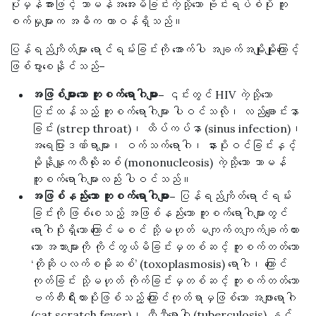
ပုံမှန်အားဖြင့် သာမန်အအေးမိခြင်းကဲ့သို့သော ဗိုင်းရပ်စ်ပိုး ကူး
စက်မှုများက အဓိက တာဝန်ရှိသည်။
ပြန်ရည်ကျိတ်များ ရောင်ရမ်းခြင်းကို အောက်ပါ အချက်အမျိုးမျိုးကြောင့်
ဖြစ်ပွားစေနိုင်သည်–
အဖြစ်များသော ကူးစက်ရောဂါများ–
၎င်းတွင် HIV ကဲ့သို့သော
ပြင်းထန်သည့် ကူးစက်ရောဂါများ ပါဝင်သလို၊ လည်ချောင်းနာ
ခြင်း (strep throat)၊ ထိပ်ကပ်နာ (sinus infection)၊
အရေပြားဒဏ်ရာများ၊ ဝက်သက်ရောဂါ၊ နားပိုးဝင်ခြင်းနှင့်
မိုနိုနျူကလီယိုးဆစ် (mononucleosis) ကဲ့သို့သော သာမန်
ကူးစက်ရောဂါများလည်း ပါဝင်သည်။
အဖြစ်နည်းသော ကူးစက်ရောဂါများ–
ပြန်ရည်ကျိတ်ရောင်ရမ်း
ခြင်းကို ဖြစ်စေသည့် အဖြစ်နည်းသော ကူးစက်ရောဂါများတွင်
ရောဂါပိုးရှိသော ကြောင်မစင် သို့မဟုတ် မကျက်တကျက်ချက်ထား
သော အသားများကို ကိုင်တွယ်မိခြင်းမှတစ်ဆင့် ကူးစက်တတ်သော
‘တိုဆိုပလက်စမိုးဆစ်’ (toxoplasmosis) ရောဂါ၊ ကြောင်
ကုတ်ခြင်း သို့မဟုတ် ကိုက်ခြင်းမှတစ်ဆင့် ကူးစက်တတ်သော
ဗက်တီးရီးယားပိုးဖြစ်သည့် ကြောင်ကုတ်ရာမှဖြစ်သော အဖျားရောဂါ
(cat scratch fever)၊ တီဘီရောဂါ (tuberculosis) နှင့်