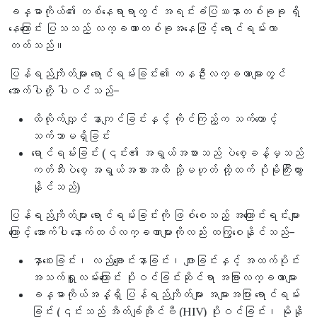
ခန္ဓာကိုယ်၏ တစ်နေရာရာတွင် အရင်းခံပြဿနာတစ်ခုခု ရှိ
နေကြောင်း ပြသသည့် လက္ခဏာတစ်ခုအနေဖြင့် ရောင်ရမ်းလာ
တတ်သည်။
ပြန်ရည်ကျိတ်များ ရောင်ရမ်းခြင်း၏ ကနဦးလက္ခဏာများတွင်
အောက်ပါတို့ ပါဝင်သည်–
ထိလိုက်လျှင် နာကျင်ခြင်းနှင့် ကိုင်ကြည့်က သက်တောင့်
သက်သာမရှိခြင်း
ရောင်ရမ်းခြင်း (၎င်း၏ အရွယ်အစားသည် ပဲစေ့ခန့်မှသည်
ကတ်သီးပဲစေ့ အရွယ်အစားအထိ သို့မဟုတ် ထို့ထက် ပိုမိုကြီးထွား
နိုင်သည်)
ပြန်ရည်ကျိတ်များ ရောင်ရမ်းခြင်းကို ဖြစ်စေသည့် အကြောင်းရင်းများ
ကြောင့် အောက်ပါ နောက်ထပ်လက္ခဏာများကိုလည်း ထကြွစေနိုင်သည်–
နှာစေးခြင်း၊ လည်ချောင်းနာခြင်း၊ ဖျားခြင်းနှင့် အထက်ပိုင်း
အသက်ရှူလမ်းကြောင်း ပိုးဝင်ခြင်းဆိုင်ရာ အခြားလက္ခဏာများ
ခန္ဓာကိုယ်အနှံ့ရှိ ပြန်ရည်ကျိတ်များ အများအပြား ရောင်ရမ်း
ခြင်း (၎င်းသည် အိတ်ချ်အိုင်ဗီ (HIV) ပိုးဝင်ခြင်း၊ မိုနို