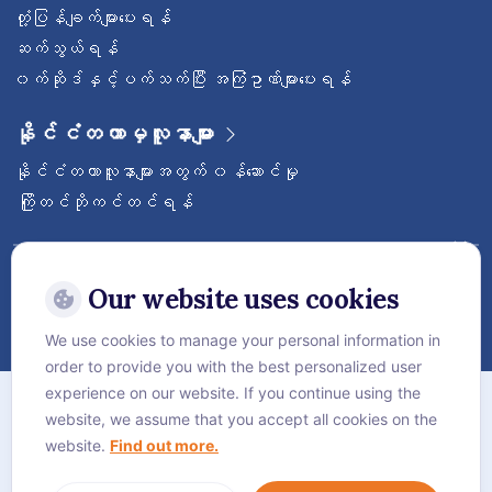
တုံ့ပြန်ချက်များပေးရန်
ဆက်သွယ်ရန်
၀က်ဆိုဒ်နှင့်ပက်သက်ပြီး အကြံဥာဏ်များပေးရန်
နိုင်ငံတကာမှလူနာများ
နိုင်ငံတကာလူနာများအတွက် ၀န်ဆောင်မှု
ကြိုတင်ဘိုကင်တင်ရန်
ဝေ့ဌာနီနိုင်ငံတကာဆေးရုံကြီးကို follow လုပ်
ထားပါ
Our website uses cookies
We use cookies to manage your personal information in
order to provide you with the best personalized user
အကြောင်း
experience on our website. If you continue using the
website, we assume that you accept all cookies on the
လုံခြုံရေးဆိုင်ရာ စည်းမျဥ်းစည်းကမ်းများ
website.
Find out more.
Cookie Policy