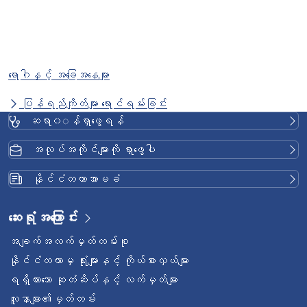
ရောဂါနှင့် အခြေအနေများ
ပြန်ရည်ကျိတ်များ ရောင်ရမ်းခြင်း
ဆရာ၀◌န်ရှာဖွေရန်
အလုပ်အကိုင်များကို ရှာဖွေပါ
နိုင်ငံတကာအာမခံ
ဆေးရုံအကြောင်း
အချက်အလက်မှတ်တမ်းစု
နိုင်ငံတကာမှ ရုံးများနှင့် ကိုယ်စားလှယ်များ
ရရှိထားသော ဆုတံဆိပ်နှင့် လက်မှတ်များ
လူနာများ၏မှတ်တမ်း