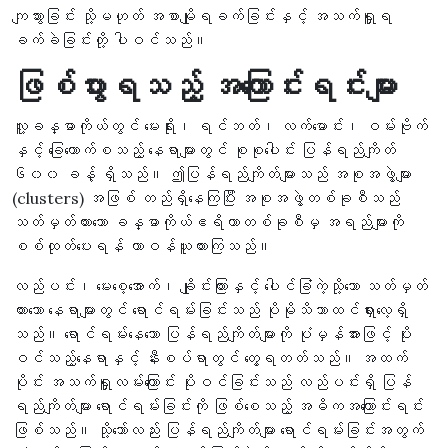
ကျသွားခြင်း သို့မဟုတ် အစာမျိုရခက်ခြင်းနှင့် အသက်ရှူရ
ခက်ခဲခြင်းတို့ ပါဝင်သည်။
ဖြစ်ပွားရသည့် အကြောင်းရင်းများ
လူ့ခန္ဓာကိုယ်တွင် မေးရိုး၊ ရင်ဘတ်၊ လက်မောင်း၊ ဝမ်းဗိုက်
နှင့် ခြေထောက်စသည့် နေရာများတွင် စုစုပေါင်း ပြန်ရည်ကျိတ်
၆၀၀ ခန့် ရှိသည်။ ဤပြန်ရည်ကျိတ်များသည် အစုအဖွဲ့များ
(clusters) အဖြစ် တည်ရှိနေကြပြီး အစုအဖွဲ့တစ်ခုစီသည်
သတ်မှတ်ထားသော ခန္ဓာကိုယ်ဧရိယာတစ်ခုစီမှ အရည်များကို
စစ်ထုတ်ပေးရန် တာဝန်ယူထားကြသည်။
လည်ပင်း၊ မေးစေ့အောက်၊ ချိုင်းကြားနှင့် ပေါင်ခြံကဲ့သို့သော သတ်မှတ်
ထားသော နေရာများတွင် ရောင်ရမ်းခြင်းသည် ပိုမိုသိသာထင်ရှားလေ့ရှိ
သည်။ ရောင်ရမ်းနေသော ပြန်ရည်ကျိတ်များကို ပုံမှန်အားဖြင့် ပိုး
ဝင်သည့်နေရာနှင့် နီးစပ်ရာတွင် တွေ့ရတတ်သည်။ အထက်
ပိုင်း အသက်ရှူလမ်းကြောင်း ပိုးဝင်ခြင်းသည် လည်ပင်းရှိ ပြန်
ရည်ကျိတ်များ ရောင်ရမ်းခြင်းကို ဖြစ်စေသည့် အဓိကအကြောင်းရင်း
ဖြစ်သည်။ သို့သော်လည်း ပြန်ရည်ကျိတ်များ ရောင်ရမ်းခြင်းအတွက်