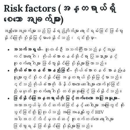
Risk factors (အန္တရာယ်ရှိ
စေသော အချက်များ)
အချို့သောအချက်များသည် ပြန်ရည်ကျိတ်များ ရောင်ရမ်းခြင်း ဖြစ်ပွား
နိုင်ခြေကို ပိုမိုမြင့်မားစေနိုင်သည်၊ ၎င်းတို့မှာ–
အသက်အရွယ်–
လူတစ်ဦး အသက်ကြီးလာသည်နှင့်အမျှ
ကင်ဆာရောဂါ၊ ကိုယ်ခံအားစနစ်ဆိုင်ရာ ပြဿနာများနှင့်
ကူးစက်ရောဂါများ ဖြစ်ပွားနိုင်ခြေ ပိုမိုများပြားလာသည်။
ကိုယ်ခံအားစနစ် အားနည်းခြင်း–
ကိုယ်ခံအားစနစ် အားနည်းနေ
သူများတွင် ပိုးဝင်နိုင်ခြေ အန္တရာယ် ပိုမိုမြင့်မားသည်။
၎င်းသည် ကိုယ်ခံအားကို ဖိနှိပ်ထားသော ဆေးဝါးများ သောက်သုံးခြင်း
သို့မဟုတ် ကူးစက်ရောဂါပိုး တစ်ခုခုကြောင့် ဖြစ်နိုင်သည်။
ဖြစ်နိုင်ခြေအန္တရာယ်ကို မြင့်တက်စေသော အပြုအမူများ–
အကာအကွယ်မဲ့ လိင်ဆက်ဆံခြင်းနှင့် ဆေးဝါးများ အကြောတွင်း ထိုး
သွင်းခြင်းတို့ ပြုလုပ်သည့် အခြေအနေမျိုးတွင် HIV
အပါအဝင် လိင်မှတစ်ဆင့် ကူးစက်တတ်သော ရောဂါများ
ဖြစ်ပွားရန် ဖြစ်နိုင်ခြေ ပိုမိုများပြားသည်။