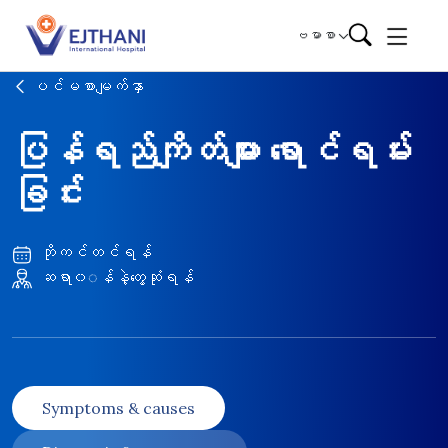
Skip to content
ဗမာစာ
ပင်မစာမျက်နှာ
ပြန်ရည်ကျိတ်များ ရောင်ရမ်း
ခြင်း
ဘိုကင်တင်ရန်
ဆရာ၀◌န်နဲ့တွေ့ဆုံရန်
Symptoms & causes