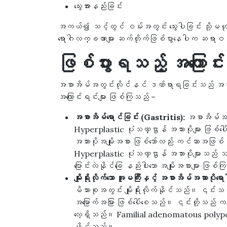
သွေးအားနည်းခြင်း
အကယ်၍ သင့်တွင် ဝမ်းအတွင်း သွေးပါခြင်း သို့မဟုတ်
ရောဂါလက္ခဏာများ ဆက်တိုက်ဖြစ်ပွားနေပါက ဆရာဝန်န
ဖြစ်ပွားရသည့် အကြောင်းရ
အစာအိမ်အတွင်းလိုင်နင် ဒဏ်ရာရခြင်းသည် အစာအိမ်အသာ
အကြောင်းရင်းများ ဖြစ်ကြသည် –
အစာအိမ်ရောင်ခြင်း (Gastritis):
အစာအိမ်အတွင
Hyperplastic ပုံသဏ္ဌာန် အသားပိုများ ဖြစ
အသားပိုအမျိုးအစား ဖြစ်သော်လည်း ကင်ဆာအဖြစ်သိ
Hyperplastic ပုံသဏ္ဌာန် အသားပိုများသည်
ပြောင်းလဲနိုင်ခြေ နည်းပါးသော အမျိုးအစားများ ဖြ
မျိုးရိုးလိုက်သော အူမကြီးနှင့် အစာအိမ်အသား
မိသားစုအတွင်း မျိုးရိုးလိုက်နိုင်သည်။ ၎င်းသ
အမြောက်အမြား ဖြစ်ပေါ်စေသည်။ ၎င်းတို့သည် ကင်ဆာ
လေ့ရှိသည်။ Familial adenomatous polyposi
နိုင်သည်။