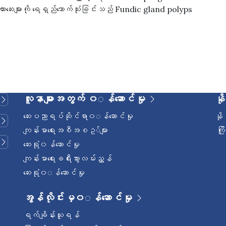
ေးများကို ရေရှည်သောက်သုံးခြင်းသည် Fundic gland polyps
လူနာများအတွက် ၀◌န်ဆောင်မှု
နိ
ဆေးပညာရပ်ဆိုင်ရာ၀◌န်ဆောင်မှု
နိ
ကျန်းမာရေးအစီအစဥ◌်များ
ကြ
ဆေးရုံ၀န်ဆောင်မှု
ကျန်းမာရေးခရီးသွားလမ်းညွှန်
ဆေးရုံ၀◌န်ဆောင်မှု
အွန်လိုင်းမှ၀◌န်ဆောင်မှု
ရက်ချိန်းယူရန်