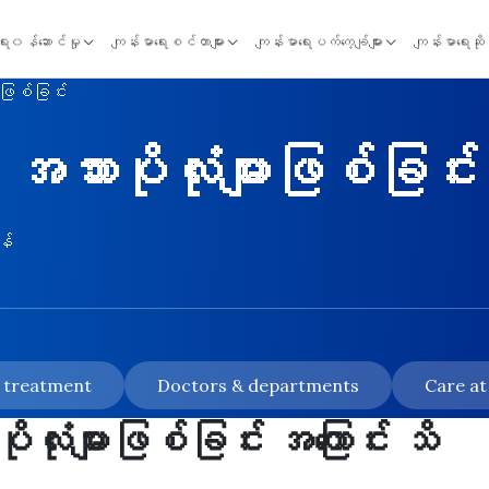
ရေး၀န်ဆောင်မှု
ကျန်းမာရေးစင်တာများ
ကျန်းမာရေးပက်ကေ့ချ်များ
ကျန်းမာရေးဆိ
းဖြစ်ခြင်း
ားပိုလုံးများဖြစ်ခြင်း
န်
& treatment
Doctors & departments
Care at
ုံးများဖြစ်ခြင်း အကြောင်း သိ