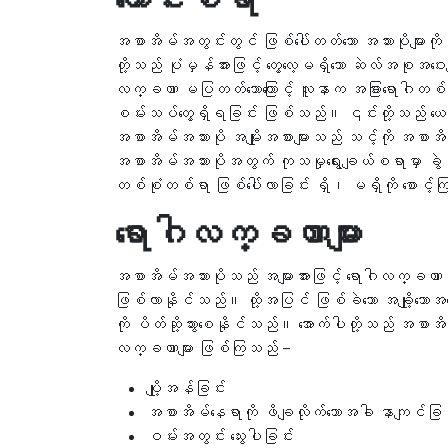
အစာအိမ်အတွင်းတွင် ဖြစ်ပေါ်တတ်သော အသားပိုများကို 
တို့သည် ပုံမှန်အားဖြင့် တွေ့လေ့မရှိသော ဆဲလ်အစုအဝေ
လက္ခဏာ မပြတတ်သောကြောင့် လူနာက အခြားရောဂါ
စမ်းသပ်တွေ့ရှိရခြင်း ဖြစ်သည်။ ၎င်းတို့သည် ယေဘုယ
အစာအိမ်အသားပို အမျိုးအစားများသည် သင့်ကို အစ
အစာအိမ်အသားပိုအတွက် ကုသမှုရွေးချယ်စရာမှာ ခွဲစ
တစ်စုံတစ်ရာ ဖြစ်ပေါ်လာခြင်း ရှိ၊ မရှိကို စောင့်
ရောဂါလက္ခဏာများ
အစာအိမ်အသားပိုသည် အများအားဖြင့် ရောဂါလက္ခဏာမ
ဖြစ်လာနိုင်သည်။ ထို့အပြင် ဖြစ်ခဲသော အချို့သောအ
ကို ပိတ်ဆို့သွားစေနိုင်သည်။ အောက်ပါတို့သည် အစာအိမ်အ
လက္ခဏာများ ဖြစ်ကြသည် –
ပျို့အန်ခြင်း
အစာအိမ်နေရာကို ဖိချလိုက်သောအခါ နာကျင်ခြင
ဝမ်းအတွင်း သွေးပါခြင်း