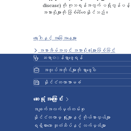
disease) ကို ကုသရန်အတွက် ပရိုတွန်ပန့်တားဆ
အသားပိုများကို ဖြစ်ပေါ်စေနိုင်သည်။
ရောဂါနှင့် အခြေအနေများ
အစာအိမ်အတွင်း အသားပိုလုံးများဖြစ်ခြင်း
ဆရာ၀◌န်ရှာဖွေရန်
အလုပ်အကိုင်များကို ရှာဖွေပါ
နိုင်ငံတကာအာမခံ
ဆေးရုံအကြောင်း
အချက်အလက်မှတ်တမ်းစု
နိုင်ငံတကာမှ ရုံးများနှင့် ကိုယ်စားလှယ်များ
ရရှိထားသော ဆုတံဆိပ်နှင့် လက်မှတ်များ