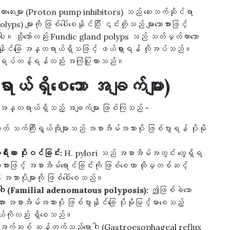
ားဆေးများ (Proton pump inhibitors) သည် ဆေးဘက်ဆိုင်ရာ
) များကို ဖြစ်ပေါ်စေနိုင်ပြီး ၎င်းတို့သည် များသောအားဖြင့်
သို့သော်လည်း Fundic gland polyps သည် သတ်မှတ်ထားသော
းနိုင်ခြေ အန္တရာယ်ရှိသဖြင့် ဖယ်ရှားရန် လိုအပ်သည်။
င်းကို ရပ်တန့်ရန်လည်း အကြံပြုထားသည်။
ယ်ရှိစေသော အချက်များ)
သော အန္တရာယ်ရှိသည့် အချက်များ ဖြစ်ကြသည် –
ဟုတ် သက်ကြီးရွယ်အိုများသည် အစာအိမ်အသားပို ဖြစ်ပွားရန် ပိုမို
းယား ပိုးဝင်ခြင်း:
H. pylori သည် အစာအိမ်အတွင်း တွေ့ရှိရ
းသောအားဖြင့် အစာအိမ်ရောင်ခြင်းကို ဖြစ်စေကာ ထိုမှတစ်ဆင့်
သားပိုများကို ဖြစ်ပေါ်စေသည်။
ပိုရောဂါ (Familial adenomatous polyposis):
ဤဖြစ်ခဲသော
ား အစာအိမ်အသားပို ဖြစ်ပွားနိုင်ခြေ ပိုမိုမြင့်မားစေသည့်
်ကိုလည်း ရှိစေသည်။
က်ဆစ် ဆန်တက်သည့်ရောဂါ (Gastroesophageal reflux