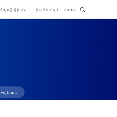
ုင်ရာစာကြည့်တိုက်
ဘိုကင်တင်ရန်
ဗမာစာ
 Vejthani