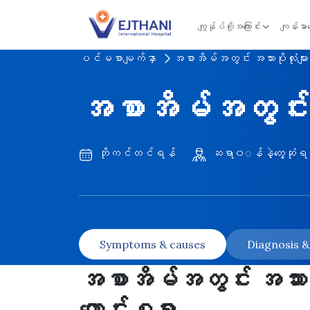
Skip to content
ကျွန်ုပ်တို့အကြောင်း
ကျန်းမာ
ပင်မစာမျက်နှာ
အစာအိမ်အတွင်း အသားပိုလုံးမျာ
အစာအိမ်အတွင်း အသ
ဘိုကင်တင်ရန်
ဆရာ၀◌န်နဲ့တွေ့ဆုံရ
Symptoms & causes
Diagnosis 
အစာအိမ်အတွင်း အသားပိုလ
ကောင်းစရာ