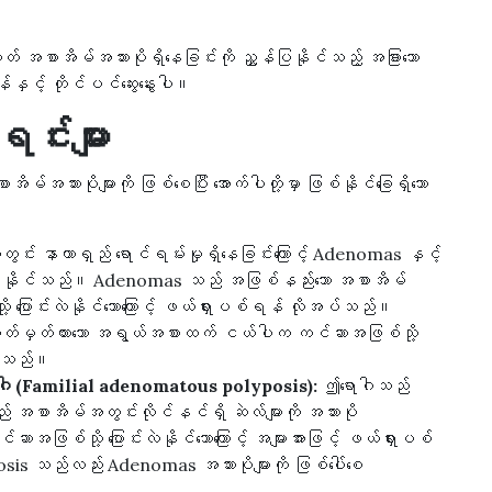
 အစာအိမ်အသားပိုရှိနေခြင်းကို ညွှန်ပြနိုင်သည့် အခြားသော
ှင့် တိုင်ပင်ဆွေးနွေးပါ။
င်းများ
းပိုများကို ဖြစ်စေပြီး အောက်ပါတို့မှာ ဖြစ်နိုင်ခြေရှိသော
်း နာတာရှည် ရောင်ရမ်းမှုရှိနေခြင်းကြောင့် Adenomas နှင့်
်ပေါ်နိုင်သည်။ Adenomas သည် အဖြစ်နည်းသော အစာအိမ်
ု့ ပြောင်းလဲနိုင်သောကြောင့် ဖယ်ရှားပစ်ရန် လိုအပ်သည်။
 သတ်မှတ်ထားသော အရွယ်အစားထက် ငယ်ပါက ကင်ဆာအဖြစ်သို့
စ်ကြသည်။
ပိုရောဂါ (Familial adenomatous polyposis):
ဤရောဂါသည်
ည် အစာအိမ်အတွင်းလိုင်နင်ရှိ ဆဲလ်များကို အသားပို
အဖြစ်သို့ ပြောင်းလဲနိုင်သောကြောင့် အများအားဖြင့် ဖယ်ရှားပစ်
s သည်လည်း Adenomas အသားပိုများကို ဖြစ်ပေါ်စေ