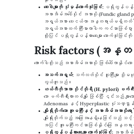
ဆေးဝါးများကို ပုံမှန်သောက်သုံးခြင်း:
ပရိုတွန်ပန့်တ
အစာအိမ်အပေါ်ပိုင်း အသားပို (Fundic gland polyps
အရွယ်အစား သေးငယ်ကာ အန္တရာယ်မရှိတတ်ပါ။ 
အရွယ်အစားထက် ကြီးမားလာပါက ကင်ဆာဖြစ်ပွာ
ထို့ပြင် ပရိုတွန်ပန့်တားဆေးများ သောက်သုံးခြ
Risk factors (အန္တရာ
အောက်ပါတို့သည် အစာအိမ်အသားပို ဖြစ်ပေါ်လာနိုင်
အသက်အရွယ်:
သက်လတ်ပိုင်း လူကြီးများ သို့မ
လွယ်ကူသည်။
ဟယ်လီကိုဘာတာ ပိုင်လိုရီ (H. pylori) ဗက်တီးရီ
သော ဗက်တီးရီးယားတစ်မျိုး ဖြစ်ပြီး ၎င်းသည် မျာ
Adenomas နှင့် Hyperplastic ပုံသဏ္ဌာန် အ
မျိုးရိုးလိုက်သော အူမကြီးနှင့် အစာအိမ်အသား
မျိုးရိုးလိုက်သည့် အခြေအနေရှိနေခြင်းသည် သင့်အ
အပြင် အူမကြီးကင်ဆာဖြစ်နိုင်ခြေ အန္တရာယ
ပရိုတွန်ပန့်တားဆေးများ သောက်သုံးခြင်း:
အစာအိမ်အ