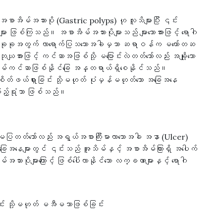
အစာအိမ်အသားပို (Gastric polyps) ဟု လူသိများပြီး ၎င်း
းများ ဖြစ်ကြသည်။ အစာအိမ်အသားပိုများသည် များသောအားဖြင့် ရောဂါ
တစ်ခုခုအတွက် လာရောက်ပြသသောအခါမှသာ ဆရာဝန်က မတော်တဆ
ျအားဖြင့် ကင်ဆာအဖြစ်သို့ မပြောင်းလဲတတ်သော်လည်း အချို့သော
ာအိမ်ကင်ဆာဖြစ်နိုင်ခြေ အန္တရာယ်ရှိစေနိုင်သည်။
ိတ်ဖယ်ရှားခြင်း သို့မဟုတ် ပုံမှန်မဟုတ်သော အခြေအနေ
ကြည့်ရုံသာ ဖြစ်သည်။
ပြတတ်သော်လည်း အရွယ်အစားကြီးမားလာသောအခါ အနာ (Ulcer)
ခြေအနေများတွင် ၎င်းသည် အူသိမ်နှင့် အစာအိမ်ကြားရှိ အပေါက်
သားပိုများကြောင့် ဖြစ်ပေါ်လာနိုင်သော လက္ခဏာများနှင့် ရောဂါ
်း သို့မဟုတ် မအီမသာဖြစ်ခြင်း