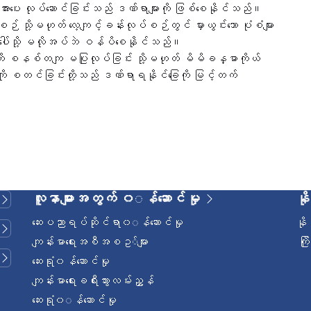
အားပေး လုပ်ဆောင်ခြင်းသည် ဒဏ်ရာများကို ဖြစ်စေနိုင်သည်။
ဉ် သို့မဟုတ် လေ့ကျင့်ခန်းလုပ်စဉ်တွင် မှားယွင်းသော ပုံစံများ
များပေါ်သို့ မလိုအပ်ဘဲ ဝန်ပိစေနိုင်သည်။
်းကို စနစ်တကျ မပြုလုပ်ခြင်း သို့မဟုတ် မိမိခန္ဓာကိုယ်
များကို စတင်ခြင်းတို့သည် ဒဏ်ရာရနိုင်ခြေကို မြင့်တက်
လူနာများအတွက် ၀◌န်ဆောင်မှု
နိ
ဆေးပညာရပ်ဆိုင်ရာ၀◌န်ဆောင်မှု
နိ
ကျန်းမာရေးအစီအစဥ◌်များ
ကြ
ဆေးရုံ၀န်ဆောင်မှု
ကျန်းမာရေးခရီးသွားလမ်းညွှန်
ဆေးရုံ၀◌န်ဆောင်မှု