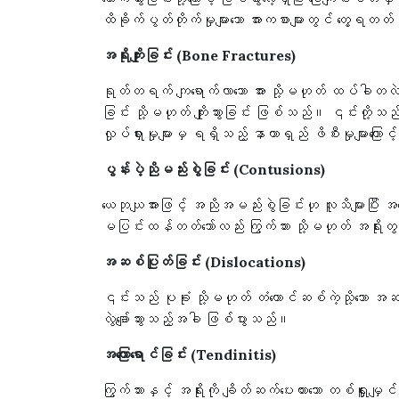
ထိခိုက်ပွတ်တိုက်မှုများသော အားကစားများတွင် တွေ့ရ
အရိုးကျိုးခြင်း (Bone Fractures)
ရုတ်တရက် ကျရောက်လာသော အား သို့မဟုတ် ထပ်ခါတလဲလဲ သ
ခြင်း သို့မဟုတ် ကျိုးသွားခြင်း ဖြစ်သည်။ ၎င်းတို့သည် ခ
လှုပ်ရှားမှုများမှ ရရှိသည့် နာတာရှည် ဖိစီးမှုများကြော
ပွန်းပဲ့ညိုမည်းစွဲခြင်း (Contusions)
ယေဘုယျအားဖြင့် အညိုအမည်းစွဲခြင်းဟု လူသိများပြီး အရေပြ
မပြင်းထန်တတ်သော်လည်း ကြွက်သား သို့မဟုတ် အရိုးတွင် 
အဆစ်ပြုတ်ခြင်း (Dislocations)
၎င်းသည် ပုခုံး သို့မဟုတ် တံတောင်ဆစ်ကဲ့သို့သေ
လွဲချော်သွားသည့်အခါ ဖြစ်ပွားသည်။
အကြောရောင်ခြင်း (Tendinitis)
ကြွက်သားနှင့် အရိုးကို ချိတ်ဆက်ပေးထားသော တစ်ရှူးမ