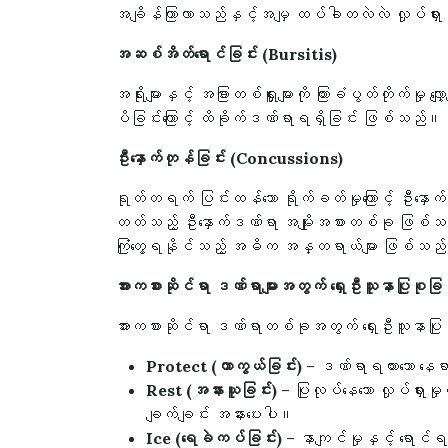
အချိန်ကြာလာသည်နှင့်အမျှ ထပ်ခါတလဲလဲ လှုပ်ရှားမှု
အဆစ်အိတ်ရောင်ခြင်း (Bursitis)
အရိုးများနှင့် အခြားတစ်ရှူးများကို ကြားခံပွတ်တိုက်
ပိခြင်းကြောင့် ထိခိုက်ဒဏ်ရာရရှိခြင်း ဖြစ်သည်။
ဦးနှောက်တုန်ခြင်း (Concussions)
ရုတ်တရက် ပြင်းထန်သော ရိုက်ခတ်မှုကြောင့် ဦးနှောက်သည
တတ်သည့် ဦးနှောက်ဒဏ်ရာ အမျိုးအစားတစ်ခု ဖြစ်သည်။ 
ကြုံတွေ့ရနိုင်သည့် အဓိက အန္တရာယ်များ ဖြစ်သည
အားကစားဆိုင်ရာ ဒဏ်ရာများအတွက် ရှေးဦးသူနာပြုစုခြင
အားကစားဆိုင်ရာ ဒဏ်ရာတစ်ခုအတွက် ရှေးဦးသူနာပြုစုရ
Protect (ကာကွယ်ခြင်း)
– ဒဏ်ရာရထားသော နေရာ
Rest (အနားယူခြင်း)
– ပြုလုပ်နေသော လှုပ်ရှား
ချက်ချင်း အနားပေးပါ။
Ice (ရေခဲကပ်ခြင်း)
– နာကျင်မှုနှင့် ရောင်ရမ