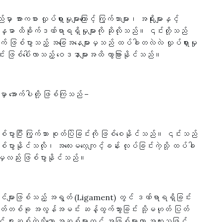
ားကစား လှုပ်ရှားမှုများကြောင့် ကြွက်သားများ၊ အရိုးများနှင့်
ုယ်ခန္ဓာ ထိခိုက်ဒဏ်ရာရရှိမှုများကို ဆိုလိုသည်။ ၎င်းတို့သည်
်တရက် ဖြစ်ပွားသည့် အခြေအနေများမှသည် ထပ်ခါတလဲလဲ လှုပ်ရှားမှု
င်း ဖြစ်ပေါ်လာသည့် ဝေဒနာများအထိ ကွာခြားနိုင်သည်။
မှာ အောက်ပါတို့ ဖြစ်ကြသည် –
ြစ်ပွားပြီး ကြွက်သား စုတ်ပြဲခြင်းကို ဖြစ်စေနိုင်သည်။ ၎င်းသည်
ြစ်ပွားနိုင်သလို၊ အလေးမလေ့ကျင့်ခန်း လုပ်ခြင်းကဲ့သို့ ထပ်ခါ
အမျှလည်း ဖြစ်ပွားနိုင်သည်။
းမျှင်များဖြစ်သည့် အရွတ် (Ligament) တွင် ဒဏ်ရာရရှိခြင်း
တ်တစ်ခု အလွန်အမင်း ဆန့်ထွက်သွားခြင်း သို့မဟုတ် ပြတ်
ဝတ်နှင့် ဒူးဆစ်ကဲ့သို့သော အဆစ်များတွင် အဖြစ်များကာ အထူးသဖြင့်