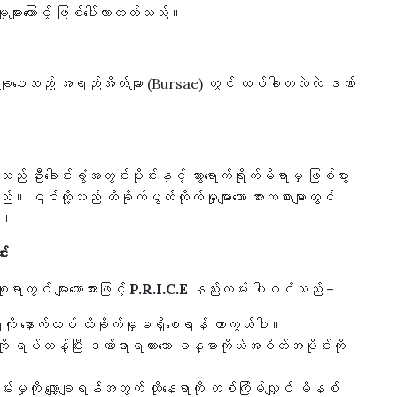
များကြောင့် ဖြစ်ပေါ်လာတတ်သည်။
မှု လျှော့ချပေးသည့် အရည်အိတ်များ (Bursae) တွင် ထပ်ခါတလဲလဲ ဒဏ်
် ဦးခေါင်းခွံအတွင်းပိုင်းနှင့် သွားရောက်ရိုက်မိရာမှ ဖြစ်ပွား
၎င်းတို့သည် ထိခိုက်ပွတ်တိုက်မှုများသော အားကစားများတွင်
်။
်း
ာတွင် များသောအားဖြင့်
P.R.I.C.E
နည်းလမ်း ပါဝင်သည် –
ကို နောက်ထပ် ထိခိုက်မှုမရှိစေရန် ကာကွယ်ပါ။
မှုကို ရပ်တန့်ပြီး ဒဏ်ရာရထားသော ခန္ဓာကိုယ်အစိတ်အပိုင်းကို
်းမှုကို လျှော့ချရန်အတွက် ထိုနေရာကို တစ်ကြိမ်လျှင် မိနစ်