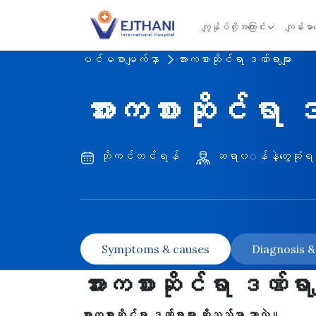
Skip to content
ကျွန်ုပ်တို့အကြောင်း
ကျန်းမာ
ပင်မစာမျက်နှာ
အားကစားဆိုင်ရာ ဒဏ်ရာများ
အားကစားဆိုင်ရာ ဒ
ဘိုကင်တင်ရန်
ဆရာ၀◌န်နဲ့တွေ့ဆုံရ
Symptoms & causes
Diagnosis 
အားကစားဆိုင်ရာ ဒဏ်ရာမျ
အားကစားဆိုင်ရာ ဒဏ်ရာများ ဆိုသည်မှာ ဘာလဲ။