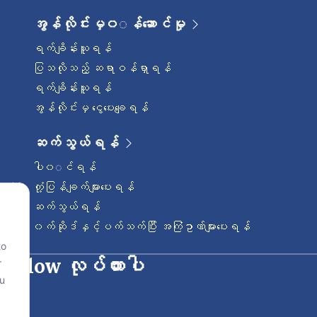
အွန်လိုင်းမှ၀◌န်ဆောင်မှု
ရက်ချိန်းယူရန်
ပြသလိုသည့် ဆရာဝန်ရှာရန်
ရက်ချိန်းယူရန်
အွန်လိုင်းမှ ငွေပေးချေရန်
ဆက်သွယ်ရန်
ပါ၀◌င်ရန်
တုံ့ပြန်ချက်များပေးရန်
ဆက်သွယ်ရန်
၀က်ဆိုဒ်နှင့်ပက်သက်ပြီး အကြံဥာဏ်များပေးရန်
to
ု follow လုပ်ထားပါ
r
ou