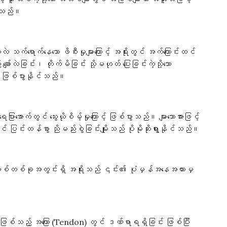
တတ်သည်။
က်ရောက်နေသော ဖိစီးမှုများကြောင့် အရိုးတွင် အက်ကြောင်းထင်
ျော်လဲခြင်း၊ တိုက်မိခြင်း သို့မဟုတ် ပြေးခြင်းကဲ့သို့သော
င့် ဖြစ်ပွားနိုင်သည်။
ားအောက်တွင် သွေးယိုစိမ့်မှုကြောင့် ဖြစ်ပွားသည်။ များသောအားဖြင့်
ပြင်းထန်စွာ ညိုမည်းစွဲခြင်းမျိုးသည် ပိုမိုဆိုးရွားနိုင်သည်။
ာ အဆစ်တစ်ခုအတွင်းရှိ အရိုးသည် ၎င်း၏ ပုံမှန်အနေအထားမှ
ျှင်ဖြစ်သည့် အကြော (Tendon) တွင် ဒဏ်ရာရရှိခြင်း ဖြစ်ပြီး