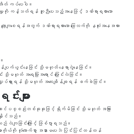
အိတ် ကပ်ပေးပါ။
မှုကို ကန့်သတ်ရန် ကူညီပေးသည့်အနေဖြင့် ဒဏ်ရာရထားသော
ု လျော့ကျစေရန်အတွက် ဒဏ်ရာရထားသော ခြေလက်ကို နှလုံးအနေအထား
်း။
ပျက်ယွင်းနေခြင်း သို့မဟုတ် နေရာလွဲနေခြင်း။
်း သို့မဟုတ် အရေပြားအရောင် ပြောင်းလဲခြင်း။
ှုပ်ရှားရန် သို့မဟုတ် အလေးချိန်ချရန် ခက်ခဲခြင်း။
င်းများ
ောင်ပစ္စည်းတစ်ခုခုဖြင့် ရိုက်မိခြင်း သို့မဟုတ် အခြား
်နိုင်သည်။
သည် လဲကျခြင်းကြောင့် ဖြစ်ပွားရသည်။
ိုယ်ကို လုံလောက်စွာ အနားမပေးဘဲ ပြင်းပြင်းထန်ထန်