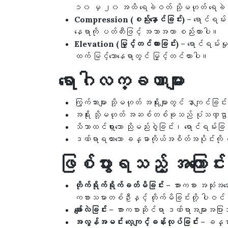
၁၀ မှ ၂၀ အထိ ရေခဲဝတ် သို့မဟုတ် ရေခဲ
Compression (စည်းနှောင်ခြင်း)
– ရောင်ရမ်း
နေရာကို ပတ်တီးဖြင့် အသာအယာ စည်းထားပါ။
Elevation (မြှင့်တင်ထားခြင်း)
– ရောင်ရမ်းမှ
ထက် မြင့်သောနေရာတွင် မြှင့်တင်ထားပါ။
ရောဂါလက္ခဏာများ
ကြွက်သားများ သို့မဟုတ် အရိုးများတွင် နာကျင်ခြင
အရိုး သို့မဟုတ် အဆစ်တစ်ခုသည် ပုံသဏ္ဌာန်
သိသာထင်ရှားသော ညိုမည်းစွဲခြင်း၊ ရောင်ရမ်းခြင
ဒဏ်ရာရထားသော ခန္ဓာကိုယ်အစိတ်အပိုင်းကို လ
ဖြစ်ပွားရသည့် အကြောင်းရ
တိုက်ရိုက်ရိုက်ခတ်မိခြင်း
– အားကစား အသုံးအဆ
ကစားသမားတစ်ဦးနှင့် တိုက်မိခြင်းတို့ ပါဝင
ချော်လဲခြင်း
– အားကစားဆိုင်ရာ ဒဏ်ရာအများအပြား
အလွန်အမင်း လေ့ကျင့်ခန်းလုပ်ခြင်း
– ခန္ဓာက