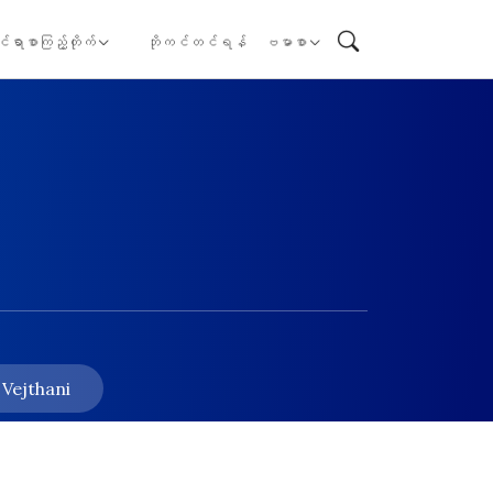
ုင်ရာစာကြည့်တိုက်
ဘိုကင်တင်ရန်
ဗမာစာ
 Vejthani