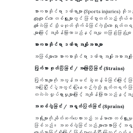
အားကစားဆိုင်ရာ ဒဏ်ရာများ (Sports injuries) ဆိုသည်မှာ အ
ပျော့ပျောင်းသော တစ်ရှူးများတွင် ဖြစ်ပွားတတ်သည့် ကိ
ချော်လဲခြင်း သို့မဟုတ် တိုက်မိခြင်းကဲ့သို့သော ရုတ
များကြောင့် အချိန်ကြာလာသည်နှင့်အမျှ တဖြည်းဖြည်းချ
အားကစားဆိုင်ရာ ဒဏ်ရာ အမျိုးအစားများ
အဖြစ်များသော အားကစားဆိုင်ရာ ဒဏ်ရာ အမျိုးအစားအချို့
ကြွက်သား စုတ်ပြဲခြင်း / အကြောပြဲခြင်း (Strains)
ကြွက်သားများကို အလွန်အမင်း ဆွဲဆန့်မိခြင်းကြောင့် ဖ
အပြေးပြိုင်ပွဲအတွင်း ပြေးနေစဉ်ကဲ့သို့ ရုတ်တရက် ဖ
တလဲလဲ လှုပ်ရှားမှုများကြောင့် အချိန်ကြာလာသည်နှင့်
အဆစ်လွဲခြင်း / အရွတ်ပြတ်ခြင်း (Sprains)
အရိုးများကို ချိတ်ဆက်ပေးထားသည့် သန်မာသော တစ်ရှူ
ဖြစ်သည်။ အဆစ်လွဲခြင်းသည် များသောအားဖြင့် အရွ
တောက်သွားခြင်းတို့ကြောင့် ဖြစ်ပွားလေ့ရှိပြီး ခြေကျင်း