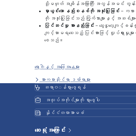
သို့မဟုတ် အချိန်အကြာကြီး အလွန်အမင်း တွန်း
မှားယွင်းသော နည်းစနစ်ကို အသုံးပြုခြင်း
– ကစားစ
ကို အသုံးပြုခြင်းသည် ကြွက်သားများနှင့် အဆစ်
ပြင်ဆင်မှု အားနည်းခြင်း
– သွေးပူလေ့ကျင့်ခန
ကျင့်သားမရသေးသည့် ပြင်းအားဖြင့် လှုပ်ရှားမှု
စေသည်။
ရောဂါနှင့် အခြေအနေများ
အားကစားဆိုင်ရာ ဒဏ်ရာများ
ဆရာ၀◌န်ရှာဖွေရန်
အလုပ်အကိုင်များကို ရှာဖွေပါ
နိုင်ငံတကာအာမခံ
ဆေးရုံအကြောင်း