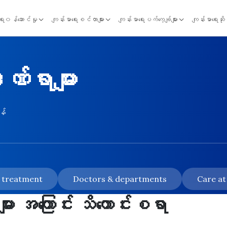
ရေး၀န်ဆောင်မှု
ကျန်းမာရေးစင်တာများ
ကျန်းမာရေးပက်ကေ့ချ်များ
ကျန်းမာရေးဆိ
ဏ်ရာများ
န်
& treatment
Doctors & departments
Care at
ား အကြောင်း သိကောင်းစရာ