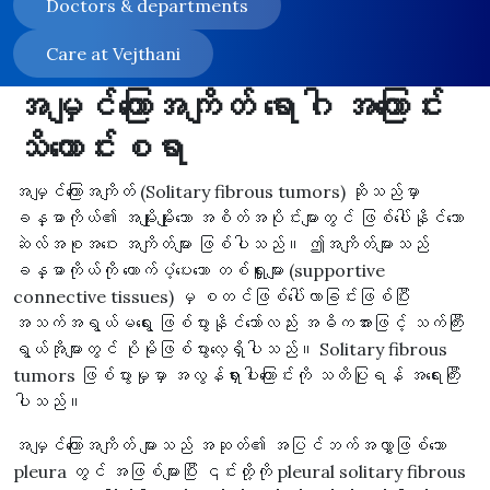
Doctors & departments
Care at Vejthani
အမျှင်ကြောအကျိတ် ရောဂါ အကြောင်း
သိကောင်းစရာ
အမျှင်ကြောအကျိတ် (Solitary fibrous tumors) ဆိုသည်မှာ
ခန္ဓာကိုယ်၏ အမျိုးမျိုးသော အစိတ်အပိုင်းများတွင် ဖြစ်ပေါ်နိုင်သော
ဆဲလ်အစုအဝေး အကျိတ်များ ဖြစ်ပါသည်။ ဤအကျိတ်များသည်
ခန္ဓာကိုယ်ကို ထောက်ပံ့ပေးသော တစ်ရှူးများ (supportive
connective tissues) မှ စတင်ဖြစ်ပေါ်လာခြင်းဖြစ်ပြီး
အသက်အရွယ်မရွေး ဖြစ်ပွားနိုင်သော်လည်း အဓိကအားဖြင့် သက်ကြီး
ရွယ်အိုများတွင် ပိုမိုဖြစ်ပွားလေ့ရှိပါသည်။ Solitary fibrous
tumors ဖြစ်ပွားမှုမှာ အလွန်ရှားပါးကြောင်းကို သတိပြုရန် အရေးကြီး
ပါသည်။
အမျှင်ကြောအကျိတ် များသည် အဆုတ်၏ အပြင်ဘက်အလွှာဖြစ်သော
pleura တွင် အဖြစ်များပြီး ၎င်းတို့ကို pleural solitary fibrous