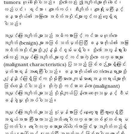
tumors ဟု ခေါ်ဆိုပါသည်။ သို့သော်လည်း ဤအကျိတ်များကို ခေါင်း၊
လည်ပင်း၊ ရင်သား၊ ကျောက်ကပ်၊ ဆီးကျိတ်၊ ကျောရိုးမကြီးနှင့်
ခန္ဓာကိုယ်၏ အခြားသော အစိတ်အပိုင်းများတွင်လည်း တွေ့ရှိရ
ပါသည်။
အမျှင်ကြောအကျိတ် များသည် အဓိကအားဖြင့် ကင်ဆာမဟုတ်သော
အကျိတ် (benign) များအဖြစ် သတ်မှတ်ကြပြီး ခန္ဓာကိုယ်၏ အခြား
အစိတ်အပိုင်းများသို့ ပျံ့နှံ့နိုင်စွမ်းမရှိပါ။ သို့သော် အလွန်ရှားပါး
သော်လည်း အမျှင်ကြောအကျိတ် များတွင် ကင်ဆာကဲ့သို့သော လက္ခဏာများ
(malignant characteristics) ပြသသည့် ဖြစ်စဉ်များရှိကြောင်း
မှတ်သားရန် အရေးကြီးပါသည်။ ခန္ဓာကိုယ်၏ ဝေးလံသောနေရာများသို့
ပျံ့နှံ့နိုင်ခြေရှိခြင်းက ပိုမိုကြီးမားသော ကျန်းမာရေးအန္တရာယ်များကို
ဖြစ်စေနိုင်ပါသည်။ ထိုကဲ့သို့ ကင်ဆာဆန်သော (malignant)
အမျှင်ကြောအကျိတ် များသည် ပိုမိုကျယ်ပြန့်သော ဆေးကုသမှုနှင့် စီမံ
ခန့်ခွဲမှု လိုအပ်ပါသည်။
အမျှင်ကြောအကျိတ် များသည် ပုံမှန်အားဖြင့် နှေးကွေးစွာ ကြီးထွားလေ့ရှိပြီး
အရွယ်အစား ကြီးမားလာသည်အထိ ရောဂါလက္ခဏာ တစ်စုံတစ်ရာ မ
ပြတတ်ပါ။ ရောဂါလက္ခဏာများ ပေါ်ပေါက်လာခြင်းမှာ အကျိတ်တည်ရှိ
သည့် နေရာပေါ်တွင် မူတည်ပြီး အဆုတ်တွင် ဖြစ်ပွားပါက ချောင်းဆိုး