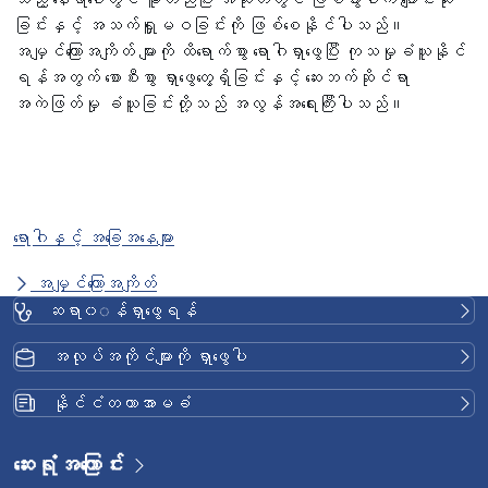
ခြင်းနှင့် အသက်ရှူမဝခြင်းကို ဖြစ်စေနိုင်ပါသည်။
အမျှင်ကြောအကျိတ် များကို ထိရောက်စွာ ရောဂါရှာဖွေပြီး ကုသမှုခံယူနိုင်
ရန်အတွက် စောစီးစွာ ရှာဖွေတွေ့ရှိခြင်းနှင့် ဆေးဘက်ဆိုင်ရာ
အကဲဖြတ်မှု ခံယူခြင်းတို့သည် အလွန်အရေးကြီးပါသည်။
ရောဂါနှင့် အခြေအနေများ
အမျှင်ကြောအကျိတ်
ဆရာ၀◌န်ရှာဖွေရန်
အလုပ်အကိုင်များကို ရှာဖွေပါ
နိုင်ငံတကာအာမခံ
ဆေးရုံအကြောင်း