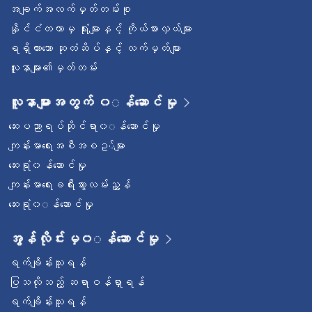
အချက်အလက်မှတ်တမ်းစု
နိုင်ငံတကာမှ ရုံးများနှင့် ကိုယ်စားလှယ်များ
ရရှိထားသော ဆုတံဆိပ်နှင့် လက်မှတ်များ
လူနာများ၏မှတ်တမ်း
လူနာများအတွက် ၀◌န်ဆောင်မှု
ဆေးပညာရပ်ဆိုင်ရာ၀◌န်ဆောင်မှု
ကျန်းမာရေးအစီအစဥ◌်များ
ဆေးရုံ၀န်ဆောင်မှု
ကျန်းမာရေးခရီးသွားလမ်းညွှန်
ဆေးရုံ၀◌န်ဆောင်မှု
အွန်လိုင်းမှ၀◌န်ဆောင်မှု
ရက်ချိန်းယူရန်
ပြသလိုသည့် ဆရာဝန်ရှာရန်
ရက်ချိန်းယူရန်