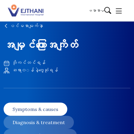
Skip to content
ဗမာစာ
ပင်မစာမျက်နှာ
အမျှင်ကြောအကျိတ်
ဘိုကင်တင်ရန်
ဆရာ၀◌န်နဲ့တွေ့ဆုံရန်
Symptoms & causes
Diagnosis & treatment