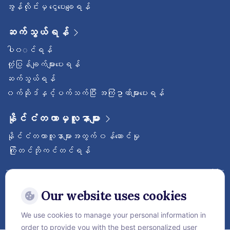
အွန်လိုင်းမှ ငွေပေးချေရန်
ဆက်သွယ်ရန်
ပါ၀◌င်ရန်
တုံ့ပြန်ချက်များပေးရန်
ဆက်သွယ်ရန်
၀က်ဆိုဒ်နှင့်ပက်သက်ပြီး အကြံဥာဏ်များပေးရန်
နိုင်ငံတကာမှလူနာများ
နိုင်ငံတကာလူနာများအတွက် ၀န်ဆောင်မှု
ကြိုတင်ဘိုကင်တင်ရန်
ဝေ့ဌာနီနိုင်ငံတကာဆေးရုံကြီးကို follow လုပ်
ထားပါ
Our website uses cookies
We use cookies to manage your personal information in
order to provide you with the best personalized user