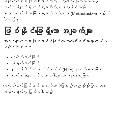
အကျိတ်တစ်ခု ဖြစ်ပေါ်လာစေသည်။ ထို့နောက် ထိုအကျိတ်သည်
ပတ်ဝန်းကျင်ရှိ တစ်ရှူးများဆီသို့ ပျံ့နှံ့သွားနိုင်သလို
ခန္ဓာကိုယ်၏ အခြားနေရာများသို့လည်း ပျံ့နှံ့ (Metastasize) သွားနိုင်
ပါသည်။
ဖြစ်နိုင်ခြေရှိသော အချက်များ
အာခေါင်ပျော့ကင်ဆာ ဖြစ်ပွားနိုင်ခြေရှိသော အကြောင်းရင်းများမှာ အောက်ပါ
အတိုင်းဖြစ်သည်
ဆေးလိပ်သောက်ခြင်း
အရက်သောက်ခြင်း
ဟျူမန် ပါပီလိုမာ ဗိုင်းရပ်စ် (HPV) ကူးစက်ခံရခြင်း
ကိုယ်ခံအားကျဆင်းစေသော ဆေးဝါးများ သောက်သုံးနေရခြင်း
ဆေးလိပ်သောက်ခြင်းနှင့် အရက်သောက်ခြင်းတို့သည် ပိုမိုမြင့်မားသော
အန္တရာယ်ကို ဖြစ်စေပါသည်။