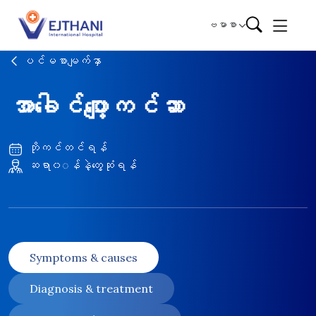
Skip to content
ဗမာစာ
ပင်မစာမျက်နှာ
အာခေါင်ပျော့ကင်ဆာ
ဘိုကင်တင်ရန်
ဆရာ၀◌န်နဲ့တွေ့ဆုံရန်
Symptoms & causes
Diagnosis & treatment