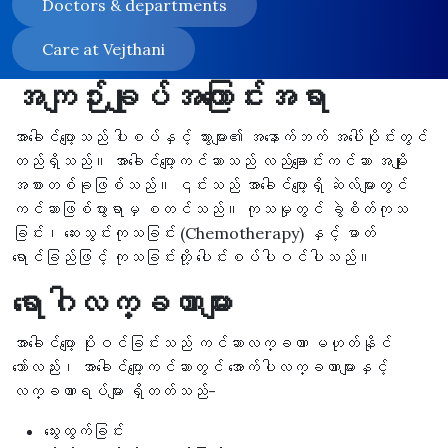
Doctors & departments
Care at Vejthani
အကျဉ်းချုပ်အကြောင်းအရာ
အာခေါင်ပျော့သည် ပါးစပ်နှင့် သွားများ၏ အနောက်ဘက် အပေါ်ပိုင်းတွင်
တည်ရှိသည်။ အာခေါင်ပျော့ကင်ဆာသည် လည်ချောင်းကင်ဆာ အမျိုး
အစားတစ်ခုဖြစ်သည်။ ၎င်းသည် အာခေါင်ပျော့ရှိ ဆဲလ်များတွင်
ကင်ဆာဖြစ်ပွားရာမှ စတင်သည်။ ကုသမှုတွင် ခွဲစိတ်ကုသ
ခြင်း၊ ဆေးသွင်းကုသခြင်း (Chemotherapy) နှင့် ဓာတ်
ရောင်ခြည်ဖြင့် ကုသခြင်းတို့ ပေါင်းစပ်ပါဝင်ပါသည်။
ရောဂါလက္ခဏာများ
အာခေါင်ပျော့ ပိုးဝင်ခြင်းသည် ကင်ဆာလက္ခဏာ မဟုတ်နိုင်
သော်လည်း၊ အာခေါင်ပျော့ကင်ဆာတွင် အောက်ပါလက္ခဏာများနှင့်
လက္ခဏာရပ်များ ရှိတတ်သည်-
သွေးထွက်ခြင်း