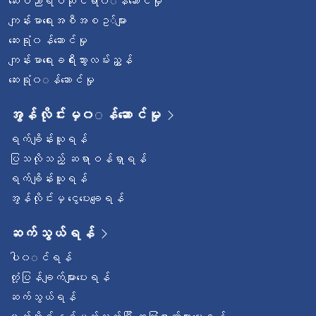
ဆေးပညာရပ်ဆိုင်ရာ၀◌န်ဆောင်မှု
ကျန်းမာရေးအစီအစဥ◌်များ
ဆေးရုံ၀န်ဆောင်မှု
ကျန်းမာရေးခရီးသွားလမ်းညွှန်
ဆေးရုံ၀◌န်ဆောင်မှု
အွန်လိုင်းမှ၀◌န်ဆောင်မှု
ရက်ချိန်းယူရန်
ပြသလိုသည့် ဆရာဝန်ရှာရန်
ရက်ချိန်းယူရန်
အွန်လိုင်းမှ ငွေပေးချေရန်
ဆက်သွယ်ရန်
ပါ၀◌င်ရန်
တုံ့ပြန်ချက်များပေးရန်
ဆက်သွယ်ရန်