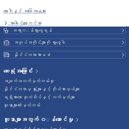
ရောဂါနှင့် အခြေအနေများ
အာခေါင်ပျော့ကင်ဆာ
ဆရာ၀◌န်ရှာဖွေရန်
အလုပ်အကိုင်များကို ရှာဖွေပါ
နိုင်ငံတကာအာမခံ
ဆေးရုံအကြောင်း
အချက်အလက်မှတ်တမ်းစု
နိုင်ငံတကာမှ ရုံးများနှင့် ကိုယ်စားလှယ်များ
ရရှိထားသော ဆုတံဆိပ်နှင့် လက်မှတ်များ
လူနာများ၏မှတ်တမ်း
လူနာများအတွက် ၀◌န်ဆောင်မှု