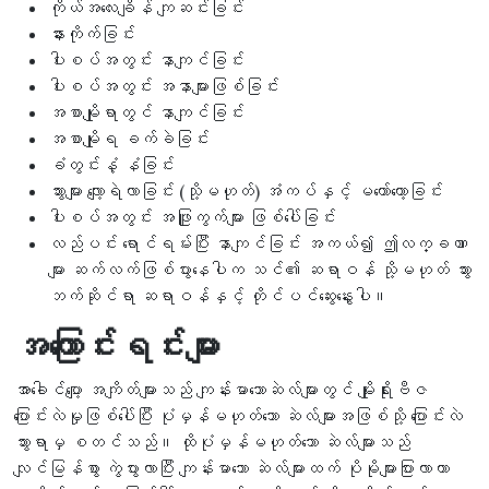
ကိုယ်အလေးချိန် ကျဆင်းခြင်း
နားကိုက်ခြင်း
ပါးစပ်အတွင်း နာကျင်ခြင်း
ပါးစပ်အတွင်း အနာများဖြစ်ခြင်း
အစာမျိုရာတွင် နာကျင်ခြင်း
အစာမျိုရ ခက်ခဲခြင်း
ခံတွင်းနံ့ နံခြင်း
သွားများ လျော့ရဲလာခြင်း (သို့မဟုတ်) အံကပ်နှင့် မတော်တော့ခြင်း
ပါးစပ်အတွင်း အဖြူကွက်များ ဖြစ်ပေါ်ခြင်း
လည်ပင်း ရောင်ရမ်းပြီး နာကျင်ခြင်း အကယ်၍ ဤလက္ခဏာ
များ ဆက်လက်ဖြစ်ပွားနေပါက သင်၏ ဆရာဝန် သို့မဟုတ် သွား
ဘက်ဆိုင်ရာ ဆရာဝန်နှင့် တိုင်ပင်ဆွေးနွေးပါ။
အကြောင်းရင်းများ
အာခေါင်ပျော့ အကျိတ်များသည် ကျန်းမာသောဆဲလ်များတွင် မျိုးရိုးဗီဇ
ပြောင်းလဲမှုဖြစ်ပေါ်ပြီး ပုံမှန်မဟုတ်သော ဆဲလ်များအဖြစ်သို့ ပြောင်းလဲ
သွားရာမှ စတင်သည်။ ထိုပုံမှန်မဟုတ်သော ဆဲလ်များသည်
လျင်မြန်စွာ ကွဲပွားလာပြီး ကျန်းမာသော ဆဲလ်များထက် ပိုမိုများပြားလာကာ