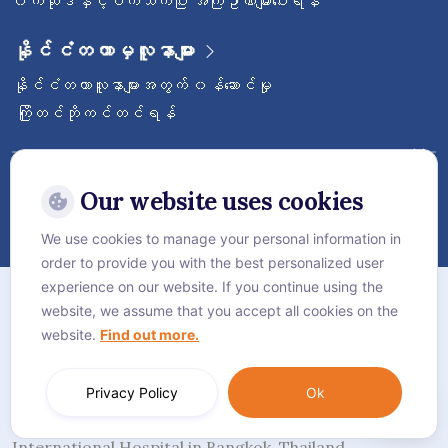
၀က်ဆိုဒ်နှင့်ပက်သက်ပြီး အကြံဥာဏ်များပေးရန်
နိုင်ငံတကာမှလူနာများ
နိုင်ငံတကာလူနာများအတွက် ၀န်ဆောင်မှု
ကြိုတင်ဘိုကင်တင်ရန်
ဝေ့ဌာနီနိုင်ငံတကာဆေးရုံကြီးကို follow လုပ်
ထားပါ
Our website uses cookies
We use cookies to manage your personal information in
order to provide you with the best personalized user
အကြောင်း
experience on our website. If you continue using the
website, we assume that you accept all cookies on the
လုံခြုံရေးဆိုင်ရာ စည်းမျဥ်းစည်းကမ်းများ
website.
Find out more.
Cookie Policy
Language:
ဗမာစာ
Privacy Policy
Ok
© Vejthani International Hospital | JCI Accredited
International Hospital in Bangkok, Thailand