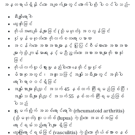
အန္တရာယ်ရှိနိုင်သော အချက်များတွင် အောက်ပါတို့ ပါဝင်ပါသည်-
ဆီးချိုရောဂါ
သွေးတိုးခြင်း
ကိုယ်အလေးချိန်များခြင်း (သို့မဟုတ်) အဝလွန်ခြင်း
ပုံမှန်မဟုတ်သော ကိုလက်စထရောပမာဏ
အငန်ကဲသော အစားအစာများနှင့် ပြုပြင်စီမံထားသော အစားအစာ
များကဲ့သို့ ကျန်းမာရေးနှင့်မညီညွတ်သော အစားအစာများကို စားသုံး
ခြင်း
ကိုယ်လက်လှုပ်ရှားမှုနည်းပါးသော နေထိုင်မှုပုံစံ
မိသားစုအတွင်း၊ အထူးသဖြင့် အမျိုးသမီးများတွင် အဆိုပါ
ရောဂါရာဇဝင်ရှိခြင်း
အမျိုးသားများဆိုလျှင် အသက် 45 နှစ်ထက် ကြီးရမည်ဖြစ်ပြီး၊
အမျိုးသမီးများဆိုလျှင် အသက် 55 နှစ်ထက် ကြီးရမည်ဖြစ်
ပါသည်
ရူမက်တွိုက် အဆစ်ရောင်ရောဂါ (rheumatoid arthritis)
(သို့မဟုတ်) လူးပတ်စ် (lupus) ကဲ့သို့သော အဆစ်အမြစ်
ရောင်ရမ်းသည့်ရောဂါများ ရှိခြင်း
သွေးကြောရောင်ရမ်းခြင်း (vasculitis) ကဲ့သို့သော ကိုယ်ခံအားစနစ်