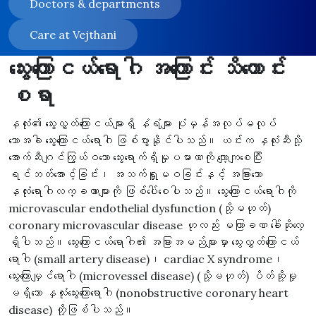
Doctors & departments
Care at Vejthani
သွေးကြောငယ်ရောဂါ အကြောင်း သိကောင်း
စရာ
နှလုံး၏ သွေးလွှတ်ကြောငယ်များရှိ နံရံများ ပုံမှန်အလုပ်မလုပ်
သောအခါ သွေးကြောငယ်ရောဂါ ဖြစ်ပွားနိုင်ပါသည်။ ယင်းက နှလုံးဆီသို့
အောက်ဆီဂျင်ကြွယ်ဝသော သွေးရောက်ရှိမှုပမာဏကို လျော့ကျစေပြီး
ရင်ဘတ်အောင့်ခြင်း၊ အသက်ရှူမဝခြင်းနှင့် အခြားသော
နှလုံးရောဂါလက္ခဏာများကို ဖြစ်ပေါ်စေပါသည်။ သွေးကြောငယ်ရောဂါကို
microvascular endothelial dysfunction (သို့မဟုတ်)
coronary microvascular disease ဟုလည်း မကြာခဏ ခေါ်ဆိုလေ့
ရှိပါသည်။ သွေးကြောငယ်ရောဂါ၏ အခြားအမည်များမှာ သွေးလွှတ်ကြောငယ်
ရောဂါ (small artery disease)၊ cardiac X syndrome၊
သွေးကြောမျှင်ရောဂါ (microvessel disease) (သို့မဟုတ်) ပိတ်ဆို့မှု
မရှိသော နှလုံးသွေးကြောရောဂါ (nonobstructive coronary heart
disease) တို့ဖြစ်ပါသည်။