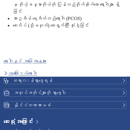
မှ ကိုယ့်ခန္ဓာကိုယ်ကို ပြန်လည်တိုက်ခိုက်သော ရောဂါများ ရှိ
ခြင်း
သားဥအိမ် ရေအိတ်တည်ရောဂါ (PCOS)
ဆေးလိပ် (သို့မဟုတ်) ဆေးရွက်ကြီး သုံးစွဲခြင်း
ရောဂါနှင့် အခြေအနေများ
သွေးကြောငယ်ရောဂါ
ဆရာ၀◌န်ရှာဖွေရန်
အလုပ်အကိုင်များကို ရှာဖွေပါ
နိုင်ငံတကာအာမခံ
ဆေးရုံအကြောင်း