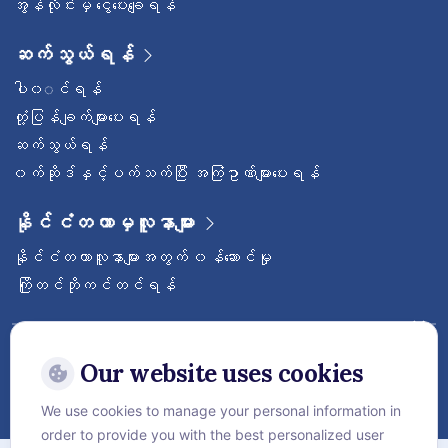
အွန်လိုင်းမှ ငွေပေးချေရန်
ဆက်သွယ်ရန်
ပါ၀◌င်ရန်
တုံ့ပြန်ချက်များပေးရန်
ဆက်သွယ်ရန်
၀က်ဆိုဒ်နှင့်ပက်သက်ပြီး အကြံဥာဏ်များပေးရန်
နိုင်ငံတကာမှလူနာများ
နိုင်ငံတကာလူနာများအတွက် ၀န်ဆောင်မှု
ကြိုတင်ဘိုကင်တင်ရန်
ဝေ့ဌာနီနိုင်ငံတကာဆေးရုံကြီးကို follow လုပ်
ထားပါ
Our website uses cookies
We use cookies to manage your personal information in
order to provide you with the best personalized user