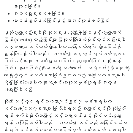
နာကျင်ခြင်း။
အသက်ရှူရခက်ခဲခြင်း။
မောပန်းနွမ်းနယ်ခြင်းနှင့် အားအင်ကုန်ခမ်းခြင်း။
နှလုံးသွေးကြောကျဉ်းရောဂါကို ကုသရန် သွေးကြောချဲ့ခြင်းနှင့် သွေးကြောထောက်
ပြွန် (stents) ထည့်ခြင်းများ ပြုလုပ်ပြီးနောက်ပိုင်းတွင်လည်း ရောဂါ
လက္ခဏာများ ဆက်လက်ရှိနေပါက သွေးကြောငယ်ရောဂါ ရှိနေခြင်းကို
ညွှန်ပြနေနိုင်ပါသည်။ အကယ်၍ သင့်တွင် ရင်ဘတ်နာကျင်
ခြင်းနှင့်အတူ အသက်ရှူမဝခြင်း၊ ချွေးထွက်ခြင်း၊ ပျို့အန်
ခြင်း၊ မူးဝေခြင်း (သို့မဟုတ်) လက်မောင်း၊ လည်ပင်း (သို့မဟုတ်)
မေးရိုးတို့တွင် မသက်မသာဖြစ်ခြင်းစသည့် အခြားလက္ခဏာများပါ
တွဲ၍ဖြစ်ပေါ်နေပါက ချက်ချင်း ဆေးကုသမှုခံယူရန် အလွန်
အရေးကြီးပါသည်။
သို့သော် သင့်တွင် ရင်ဘတ်နာကျင်ခြင်းကို မခံစားရပါက
သင်၏ရောဂါလက္ခဏာများ ဖြစ်ပေါ်ရသည့် အကြောင်းရင်းကို ဆုံးဖြတ်
ရန် ခက်ခဲနိုင်သောကြောင့် သင့်ဆရာဝန်နှင့် တိုင်ပင်ဆွေးနွေး
ရန် အကြံပြုအပ်ပါသည်။ အကယ်၍ သင်သည် အကြောင်းရင်းမ
သိရဘဲ ရင်ဘတ်မသက်မသာဖြစ်မှုကို ရုတ်တရက် ခံစားရပါ