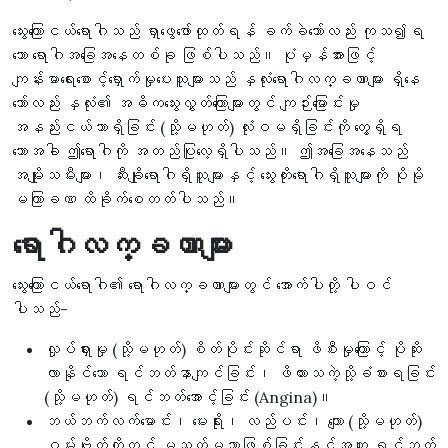
သွေးကြောငယ်ရောဂါသည် ရှာဖွေဖော်ထုတ်ရန် ခက်ခဲသော်လည်း ကုသ၍ရ
သော ရောဂါအခြေအနေတစ်ခု ဖြစ်ပါသည်။ ပုံမှန်အားဖြင့်
ကျန်းမာရေးစောင့်ရှောက်မှုပေးသူများသည် နှလုံးရောဂါလက္ခဏာများ ရှိနေ
သော်လည်း နှလုံး၏ အဓိကသွေးလွှတ်ကြောများတွင် ကျဉ်းမြောင်းမှု
အနည်းငယ်သာရှိခြင်း (သို့မဟုတ်) လုံးဝမရှိခြင်းကို တွေ့ရှိရ
သောအခါ ဤရောဂါကို အတည်ပြုလေ့ရှိပါသည်။ ဤအခြေအနေသည်
အမျိုးသမီးများ၊ ဆီးချိုရောဂါရှိသူများနှင့် သွေးတိုးရောဂါရှိသူများကို ပိုမို
မကြာခဏ ထိခိုက်စေတတ်ပါသည်။
ရောဂါလက္ခဏာများ
သွေးကြောငယ်ရောဂါ၏ ရောဂါလက္ခဏာများတွင် အောက်ပါတို့ ပါဝင်
ပါသည်-
လှုပ်ရှားမှု (သို့မဟုတ်) စိတ်ပိုင်းဆိုင်ရာ ဖိစီးမှုကြောင့် ပိုဆိုး
လာနိုင်သော ရင်ဘတ်နာကျင်ခြင်း၊ ဖိထားသကဲ့သို့ခံစားရခြင်း
(သို့မဟုတ်) ရင်ဘတ်အောင့်ခြင်း (Angina)။
ဘယ်ဘက်လက်မောင်း၊ မေးရိုး၊ လည်ပင်း၊ ကျော (သို့မဟုတ်)
ဝမ်းဗိုက်တို့တွင် မသက်မသာဖြစ်ခြင်းနှင့်အတူ ရင်ဘတ်