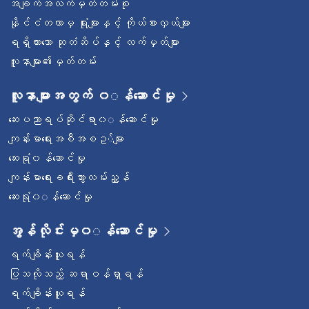
အချက်အလက်မှတ်တမ်းစု
နိုင်ငံတကာမှ ရုံးများနှင့် ကိုယ်စားလှယ်များ
ရရှိထားသော ဆုတံဆိပ်နှင့် လက်မှတ်များ
လူနာများ၏မှတ်တမ်း
လူနာများအတွက် ၀◌န်ဆောင်မှု
ဆေးပညာရပ်ဆိုင်ရာ၀◌န်ဆောင်မှု
ကျန်းမာရေးအစီအစဥ◌်များ
ဆေးရုံ၀န်ဆောင်မှု
ကျန်းမာရေးခရီးသွားလမ်းညွှန်
ဆေးရုံ၀◌န်ဆောင်မှု
အွန်လိုင်းမှ၀◌န်ဆောင်မှု
ရက်ချိန်းယူရန်
ပြသလိုသည့် ဆရာဝန်ရှာရန်
ရက်ချိန်းယူရန်