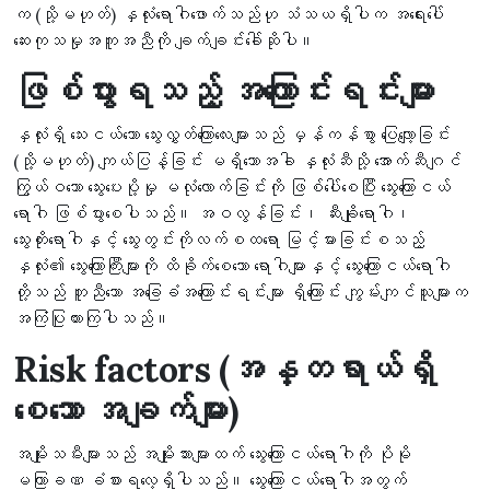
က (သို့မဟုတ်) နှလုံးရောဂါဖောက်သည်ဟု သံသယရှိပါက အရေးပေါ်
ဆေးကုသမှုအကူအညီကို ချက်ချင်းခေါ်ဆိုပါ။
ဖြစ်ပွားရသည့် အကြောင်းရင်းများ
နှလုံးရှိ သေးငယ်သော သွေးလွှတ်ကြောလေးများသည် မှန်ကန်စွာ ပြေလျော့ခြင်း
(သို့မဟုတ်) ကျယ်ပြန့်ခြင်း မရှိသောအခါ နှလုံးဆီသို့ အောက်ဆီဂျင်
ကြွယ်ဝသော သွေးပေးပို့မှု မလုံလောက်ခြင်းကို ဖြစ်ပေါ်စေပြီး သွေးကြောငယ်
ရောဂါ ဖြစ်ပွားစေပါသည်။ အဝလွန်ခြင်း၊ ဆီးချိုရောဂါ၊
သွေးတိုးရောဂါနှင့် သွေးတွင်းကိုလက်စထရော မြင့်မားခြင်းစသည့်
နှလုံး၏ သွေးကြောကြီးများကို ထိခိုက်စေသော ရောဂါများနှင့် သွေးကြောငယ်ရောဂါ
တို့သည် တူညီသော အခြေခံအကြောင်းရင်းများ ရှိကြောင်း ကျွမ်းကျင်သူများက
အကြံပြုထားကြပါသည်။
Risk factors (အန္တရာယ်ရှိ
စေသော အချက်များ)
အမျိုးသမီးများသည် အမျိုးသားများထက် သွေးကြောငယ်ရောဂါကို ပိုမို
မကြာခဏ ခံစားရလေ့ရှိပါသည်။ သွေးကြောငယ်ရောဂါအတွက်