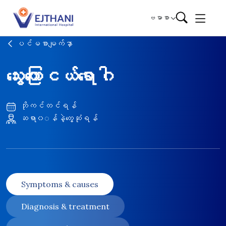
Skip to content
ဗမာစာ
ပင်မစာမျက်နှာ
သွေးကြောငယ်ရောဂါ
ဘိုကင်တင်ရန်
ဆရာ၀◌န်နဲ့တွေ့ဆုံရန်
Symptoms & causes
Diagnosis & treatment