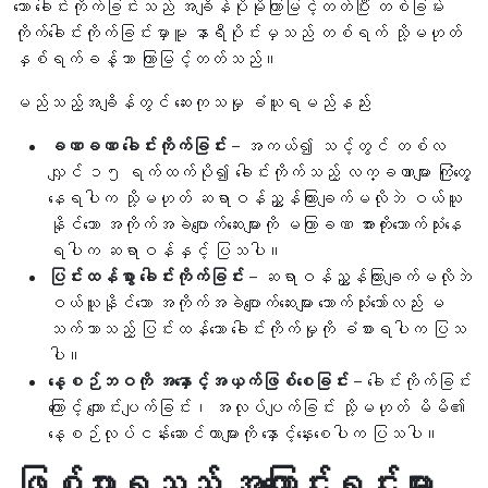
သော ခေါင်းကိုက်ခြင်းသည် အချိန်ပိုမိုကြာမြင့်တတ်ပြီး တစ်ခြမ်း
ကိုက်ခေါင်းကိုက်ခြင်းမှာမူ နာရီပိုင်းမှသည် တစ်ရက် သို့မဟုတ်
နှစ်ရက်ခန့်သာ ကြာမြင့်တတ်သည်။
မည်သည့်အချိန်တွင် ဆေးကုသမှု ခံယူရမည်နည်း
ခဏခဏ ခေါင်းကိုက်ခြင်း
– အကယ်၍ သင့်တွင် တစ်လ
လျှင် ၁၅ ရက်ထက်ပို၍ ခေါင်းကိုက်သည့် လက္ခဏာများ ကြုံတွေ့
နေရပါက သို့မဟုတ် ဆရာဝန်ညွှန်ကြားချက်မလိုဘဲ ဝယ်ယူ
နိုင်သော အကိုက်အခဲပျောက်ဆေးများကို မကြာခဏ အားကိုးသောက်သုံးနေ
ရပါက ဆရာဝန်နှင့် ပြသပါ။
ပြင်းထန်စွာ ခေါင်းကိုက်ခြင်း
– ဆရာဝန်ညွှန်ကြားချက်မလိုဘဲ
ဝယ်ယူနိုင်သော အကိုက်အခဲပျောက်ဆေးများ သောက်သုံးသော်လည်း မ
သက်သာသည့် ပြင်းထန်သော ခေါင်းကိုက်မှုကို ခံစားရပါက ပြသ
ပါ။
နေ့စဉ်ဘဝကို အနှောင့်အယှက်ဖြစ်စေခြင်း
– ခေါင်းကိုက်ခြင်း
ကြောင့် ကျောင်းပျက်ခြင်း၊ အလုပ်ပျက်ခြင်း သို့မဟုတ် မိမိ၏
နေ့စဉ်လုပ်ငန်းဆောင်တာများကို နှောင့်နှေးစေပါက ပြသပါ။
ဖြစ်ပွားရသည့် အကြောင်းရင်းများ