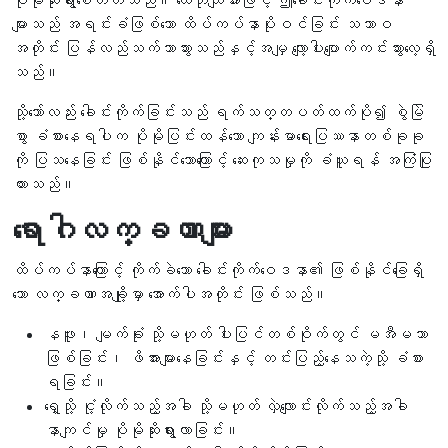
ပိုမိုဆိုးရွားစေတတ်သည်။ ယေဘုယျအားဖြင့် ဤခေါင်းကိုက်ဝေဒနာ
များသည် အရင်းခံဖြစ်သော ထိပ်ကပ်နာပိုးဝင်ခြင်း သဘာဝ
အတိုင်း ပြန်လည်သက်သာသွားသည်နှင့်အမျှ လျော့ပါးပျောက်ကင်းသွားလေ့ရှိ
သည်။
သို့သော်လည်း ခေါင်းကိုက်ခြင်းသည် ရက်သတ္တပတ်ထက်ပို၍ စွဲမြဲ
စွာ ခံစားနေရပါက ပိုမိုပြင်းထန်သော ကျန်းမာရေးပြဿနာတစ်ခုခု
ကို ပြသနေခြင်း ဖြစ်နိုင်သောကြောင့် ဆေးကုသမှုကို ခံယူရန် အကြံပြု
ထားသည်။
ရောဂါလက္ခဏာများ
ထိပ်ကပ်နာကြောင့် ကိုက်ခဲသော ခေါင်းကိုက်ဝေဒနာ၏ ဖြစ်နိုင်ခြေရှိ
သော လက္ခဏာအချို့မှာ အောက်ပါအတိုင်း ဖြစ်သည်။
နဖူး၊ မျက်ခုံး သို့မဟုတ် ပါးပြင်တစ်ဝိုက်တွင် မအီမသာ
ဖြစ်ခြင်း၊ ဖိအားများနေခြင်းနှင့် တင်းပြည့်နေသကဲ့သို့ ခံစား
ရခြင်း။
ရှေ့သို့ ငုံ့လိုက်သည့်အခါ သို့မဟုတ် လှဲလျောင်းလိုက်သည့်အခါ
နာကျင်မှု ပိုမိုဆိုးရွားလာခြင်း။