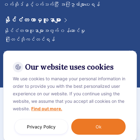
၀က်ဆိုဒ်နှင့်ပက်သက်ပြီး အကြံဥာဏ်များပေးရန်
နိုင်ငံတကာမှလူနာများ
နိုင်ငံတကာလူနာများအတွက် ၀န်ဆောင်မှု
ကြိုတင်ဘိုကင်တင်ရန်
ဝေ့ဌာနီနိုင်ငံတကာဆေးရုံကြီးကို follow လုပ်
ထားပါ
Our website uses cookies
We use cookies to manage your personal information in
order to provide you with the best personalized user
အကြောင်း
experience on our website. If you continue using the
website, we assume that you accept all cookies on the
လုံခြုံရေးဆိုင်ရာ စည်းမျဥ်းစည်းကမ်းများ
website.
Find out more.
Cookie Policy
Language:
ဗမာစာ
Privacy Policy
Ok
© Vejthani International Hospital | JCI Accredited