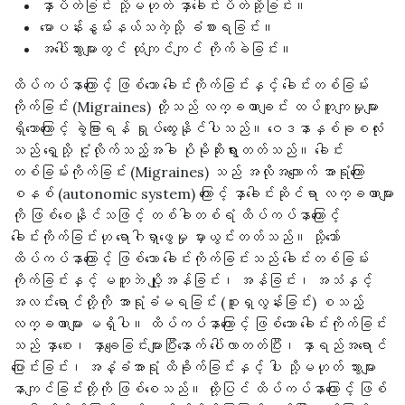
နှာပိတ်ခြင်း သို့မဟုတ် နှာခေါင်းပိတ်ဆို့ခြင်း။
မောပန်းနွမ်းနယ်သကဲ့သို့ ခံစားရခြင်း။
အပေါ်သွားများတွင် ထုံကျင်ကျင် ကိုက်ခဲခြင်း။
ထိပ်ကပ်နာကြောင့် ဖြစ်သော ခေါင်းကိုက်ခြင်းနှင့် ခေါင်းတစ်ခြမ်း
ကိုက်ခြင်း (Migraines) တို့သည် လက္ခဏာချင်း ထပ်တူကျမှုများ
ရှိသောကြောင့် ခွဲခြားရန် ရှုပ်ထွေးနိုင်ပါသည်။ ဝေဒနာနှစ်ခုစလုံး
သည် ရှေ့သို့ ငုံ့လိုက်သည့်အခါ ပိုမိုဆိုးရွားတတ်သည်။ ခေါင်း
တစ်ခြမ်းကိုက်ခြင်း (Migraines) သည် အလိုအလျောက် အာရုံကြော
စနစ် (autonomic system) ကြောင့် နှာခေါင်းဆိုင်ရာ လက္ခဏာများ
ကို ဖြစ်စေနိုင်သဖြင့် တစ်ခါတစ်ရံ ထိပ်ကပ်နာကြောင့်
ခေါင်းကိုက်ခြင်းဟု ရောဂါရှာဖွေမှု မှားယွင်းတတ်သည်။ သို့သော်
ထိပ်ကပ်နာကြောင့် ဖြစ်သော ခေါင်းကိုက်ခြင်းသည် ခေါင်းတစ်ခြမ်း
ကိုက်ခြင်းနှင့် မတူဘဲ ပျို့အန်ခြင်း၊ အန်ခြင်း၊ အသံနှင့်
အလင်းရောင်တို့ကို အာရုံခံမရခြင်း (စူးရှလွန်းခြင်း) စသည့်
လက္ခဏာများ မရှိပါ။ ထိပ်ကပ်နာကြောင့် ဖြစ်သော ခေါင်းကိုက်ခြင်း
သည် နှာစေး၊ နှာချေခြင်းများပြီးနောက် ပေါ်လာတတ်ပြီး၊ နှာရည်အရောင်
ပြောင်းခြင်း၊ အနံ့ခံအာရုံ ထိခိုက်ခြင်းနှင့် ပါး သို့မဟုတ် သွားများ
နာကျင်ခြင်းတို့ကို ဖြစ်စေသည်။ ထို့ပြင် ထိပ်ကပ်နာကြောင့် ဖြစ်