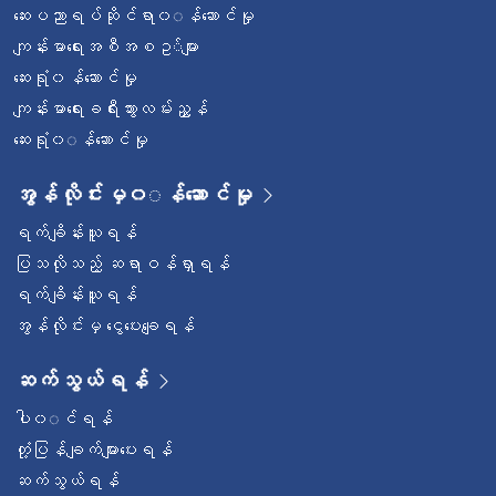
ဆေးပညာရပ်ဆိုင်ရာ၀◌န်ဆောင်မှု
ကျန်းမာရေးအစီအစဥ◌်များ
ဆေးရုံ၀န်ဆောင်မှု
ကျန်းမာရေးခရီးသွားလမ်းညွှန်
ဆေးရုံ၀◌န်ဆောင်မှု
အွန်လိုင်းမှ၀◌န်ဆောင်မှု
ရက်ချိန်းယူရန်
ပြသလိုသည့် ဆရာဝန်ရှာရန်
ရက်ချိန်းယူရန်
အွန်လိုင်းမှ ငွေပေးချေရန်
ဆက်သွယ်ရန်
ပါ၀◌င်ရန်
တုံ့ပြန်ချက်များပေးရန်
ဆက်သွယ်ရန်