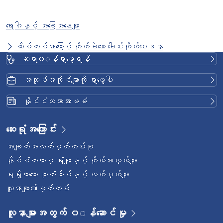
ရောဂါနှင့် အခြေအနေများ
ထိပ်ကပ်နာကြောင့် ကိုက်ခဲသော ခေါင်းကိုက်ဝေဒနာ
ဆရာ၀◌န်ရှာဖွေရန်
အလုပ်အကိုင်များကို ရှာဖွေပါ
နိုင်ငံတကာအာမခံ
ဆေးရုံအကြောင်း
အချက်အလက်မှတ်တမ်းစု
နိုင်ငံတကာမှ ရုံးများနှင့် ကိုယ်စားလှယ်များ
ရရှိထားသော ဆုတံဆိပ်နှင့် လက်မှတ်များ
လူနာများ၏မှတ်တမ်း
လူနာများအတွက် ၀◌န်ဆောင်မှု