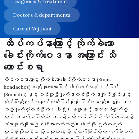
Diagnosis & treatment
Doctors & departments
Care at Vejthani
ထိပ်ကပ်နာကြောင့် ကိုက်ခဲသော
ခေါင်းကိုက်ဝေဒနာ အကြောင်း သိ
ကောင်းစရာ
ထိပ်ကပ်နာကြောင့် ကိုက်ခဲသော ခေါင်းကိုက်ဝေဒနာ (Sinus
headaches) သည် များသောအားဖြင့် ထိပ်ကပ်နာပိုးဝင်ခြင်း
(Sinusitis) နှင့် ဆင်တူပြီး မျက်နှာတစ်ဝိုက် နာကျင်ခြင်းနှင့်
ကိုင်ကြည့်လျှင် နာကျင်လွယ်ခြင်းတို့ကို ဖြစ်စေသည်။ ဤဝေဒနာ
သည် မျက်လုံးတစ်ဝိုက်၊ ပါးရိုး၊ နဖူးနှင့် နှာတံတစ်လျှောက်တို့
တွင် အဆက်မပြတ်ဘဲ အနည်းငယ် တရိပ်ရိပ် ကိုက်ခဲနေသည့်
ခံစားချက်မျိုးအဖြစ် ပေါ်လာတတ်သည်။ ခေါင်းကို ရုတ်တရက်
လှုပ်ရှားလိုက်ခြင်း သို့မဟုတ် ရှေ့သို့ ငုံ့လိုက်ခြင်းတို့က ကိုက်ခဲမှုကို