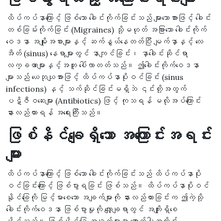
ထိပ်ကပ်နာကြောင့် ဖြစ်သော ခေါင်းကိုက်ခြင်းသည် များသောအားဖြင့် ခေါင်း
တစ်ခြမ်းကိုက်ခြင်း (Migraines) သို့မဟုတ် အခြားသော ခေါင်းကိုက်
ဝေဒနာ အမျိုးအစားများနှင့် ဆက်နွှယ်နေတတ်ပြီး မျက်နှာနှင့် လေ
အိတ် (sinus) နေရာများတွင် နာကျင်ခြင်း၊ နှာခေါင်းဆိုင်ရာ
လက္ခဏာများနှင့်အတူ ပေါ်လာတတ်သည်။ ဤခေါင်းကိုက်ဝေဒနာ
များသည် ယေဘုယျအားဖြင့် ထိပ်ကပ်နာပိုးဝင်ခြင်း (sinus
infections) နှင့် သက်ဆိုင်ခြင်းမရှိဘဲ ၎င်းတို့အတွက်
ပဋိဇီဝဆေးများ (Antibiotics) ဖြင့် ကုသရန် မလိုအပ်ကြောင်း
နားလည်ထားရန် အရေးကြီးသည်။
ဖြစ်နိင်ချေရှိသော အကြောင်းအရင်း
များ
ထိပ်ကပ်နာကြောင့် ဖြစ်သော ခေါင်းကိုက်ခြင်းသည် ထိပ်ကပ်နာပိုး
ဝင်ခြင်းကြောင့် ဖြစ်ပွားရခြင်း ဖြစ်သည်။ ထိပ်ကပ်နာပိုးဝင်
နိုင်ခြေကို မြင့်မားစေသော အချက်များကို နားလည်ထားခြင်းက ဤကဲ့သို့
ခေါင်းကိုက်ဝေဒနာ ဖြစ်ပွားမှုကို လျှော့ချရာတွင် အကျိုးရှိစေ