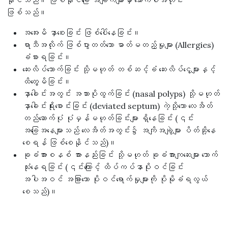
နိုင်သည်။ ဖြစ်နိုင်ခြေ အချက်များမှာ အောက်ပါအတိုင်း
ဖြစ်သည်။
အအေးမိ နှာစေးခြင်း ဖြစ်ပေါ်နေခြင်း။
ရာသီအလိုက် ဖြစ်ပွားတတ်သော ဓာတ်မတည့်မှုများ (Allergies)
ခံစားရခြင်း။
ဆေးလိပ်သောက်ခြင်း သို့မဟုတ် တစ်ဆင့်ခံ ဆေးလိပ်ငွေ့များနှင့်
ထိတွေ့မိခြင်း။
နှာခေါင်းအတွင်း အသားပိုထွက်ခြင်း (nasal polyps) သို့မဟုတ်
နှာခေါင်းရိုးစောင်းခြင်း (deviated septum) ကဲ့သို့သော လေအိတ်
တည်ဆောက်ပုံ ပုံမှန်မဟုတ်ခြင်းများ ရှိနေခြင်း (၎င်း
အခြေအနေများသည် လေအိတ်အတွင်း၌ အကျိအချွဲများ ပိတ်ဆို့နေ
စေရန် ဖြစ်စေနိုင်သည်)။
ခုခံအားစနစ် အားနည်းခြင်း သို့မဟုတ် ခုခံအားကျဆေးများ သောက်
သုံးနေရခြင်း (၎င်းကြောင့် ထိပ်ကပ်နာပိုးဝင်ခြင်း
အပါအဝင် အခြားသော ပိုးဝင်ရောက်မှုများကို ပိုမိုခံရလွယ်
စေသည်)။