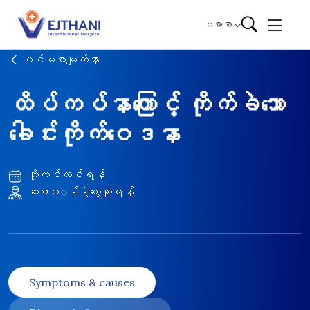
Skip to content
ဗမာစာ
ပင်မစာမျက်နှာ
ထိပ်ကပ်နာကြောင့် ကိုက်ခဲသော
ခေါင်းကိုက်ဝေဒနာ
ဘိုကင်တင်ရန်
ဆရာ၀◌န်နဲ့တွေ့ဆုံရန်
Symptoms & causes