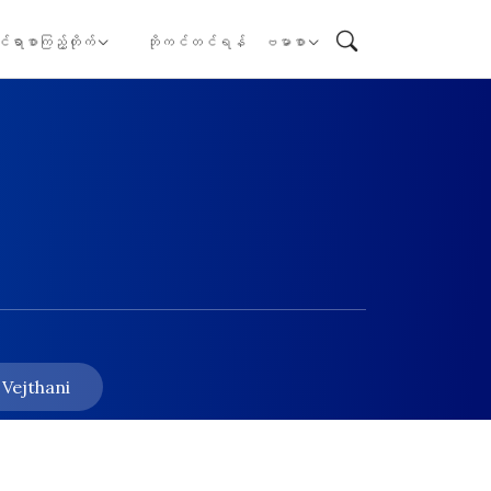
ုင်ရာစာကြည့်တိုက်
ဘိုကင်တင်ရန်
ဗမာစာ
 Vejthani