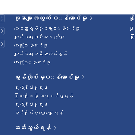
လူနာများအတွက် ၀◌န်ဆောင်မှု
နိ
ဆေးပညာရပ်ဆိုင်ရာ၀◌န်ဆောင်မှု
နိ
ကျန်းမာရေးအစီအစဥ◌်များ
ကြ
ဆေးရုံ၀န်ဆောင်မှု
ကျန်းမာရေးခရီးသွားလမ်းညွှန်
ဆေးရုံ၀◌န်ဆောင်မှု
အွန်လိုင်းမှ၀◌န်ဆောင်မှု
ရက်ချိန်းယူရန်
ပြသလိုသည့် ဆရာဝန်ရှာရန်
ရက်ချိန်းယူရန်
အွန်လိုင်းမှ ငွေပေးချေရန်
ဆက်သွယ်ရန်