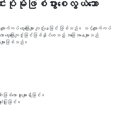
င်းပိုမိုဖြစ်ပွားစေလွယ်သော
 ကျောက်ကပ် သွေးကြောများ ကျဉ်းနေခြင်း ဖြစ်သည်။ သင့်ကျောက်ကပ်
ော သွေးကြောကျဥ်းခြင်းဖြစ်နိုင်စေသည့် အခြေအနေများသည်
ျက်များဖြစ်သည်။
ြစ်သော သူများရှိခြင်း။
ုံးပြုခြင်း။