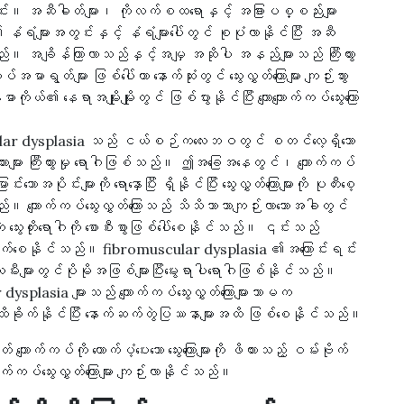
ိတ်ခြင်း။ အဆီဓါတ်များ၊ ကိုလက်စထရောနှင့် အခြားပစ္စည်းများ
 နံရံများအတွင်းနှင့် နံရံများပေါ်တွင် စုပုံလာနိုင်ပြီး အဆီ
ွားစေသည်။ အချိန်ကြာလာသည်နှင့်အမျှ အဆိုပါ အနည်များသည် ကြီးထွား
ကပ်အမာရွတ်များ ဖြစ်ပေါ်ကာ နောက်ဆုံးတွင် သွေးလွှတ်ကြောများ ကျဉ်းသွား
ုယ်၏ နေရာအမျိုးမျိုးတွင် ဖြစ်ပွားနိုင်ပြီး ကျောကျောက်ကပ်သွေးကြော
lar dysplasia သည် ငယ်စဉ်ကလေးဘဝတွင် စတင်လေ့ရှိသော
်သားများ ကြီးထွားမှု ရောဂါဖြစ်သည်။ ဤအခြေအနေတွင်၊ ကျောက်ကပ်
းသောအပိုင်းများကို ရောနှောပြီး ရှိနိုင်ပြီး သွေးလွှတ်ကြောများကို ပုတီးစေ့
ည်။ ကျောက်ကပ်သွေးလွှတ်ကြောသည် သိသိသာသာကျဉ်းလာသောအခါတွင်
ဲ သွေးတိုးရောဂါကို စောစီးစွာဖြစ်ပေါ်စေနိုင်သည်။ ၎င်းသည်
ခိုက်စေနိုင်သည်။ fibromuscular dysplasia ၏အကြောင်းရင်း
ျားတွင်ပိုမိုအဖြစ်များပြီးမွေးရာပါရောဂါဖြစ်နိုင်သည်။
r dysplasia များသည် ကျောက်ကပ်သွေးလွှတ်ကြောများသာမက
ုပါ ထိခိုက်နိုင်ပြီး နောက်ဆက်တွဲပြဿနာများအထိ ဖြစ်စေနိုင်သည်။
ကျောက်ကပ်ကို ထောက်ပံ့ပေးသော သွေးကြောများကို ဖိထားသည့် ဝမ်းဗိုက်
် ကျောက်ကပ်သွေးလွှတ်ကြောများ ကျဉ်းလာနိုင်သည်။