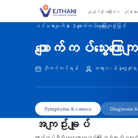
Skip to content
ကျွန်ုပ်တို့အကြောင်း
ကျန်းမာ
ပင်မစာမျက်နှာ
ကျောက်ကပ်သွေးကြောကျဥ်းခြင်း
ကျောက်ကပ်သွေးကြောက
ဘိုကင်တင်ရန်
ဆရာ၀◌န်နဲ့တွေ့ဆုံရ
Symptoms & causes
Diagnosis 
အကျဥ်းချုပ်
ကျောက်ကပ်ဆီသို့ သွေးပေးသော သွေးလွှတ်ကြော တစ်ခု သို့မဟု