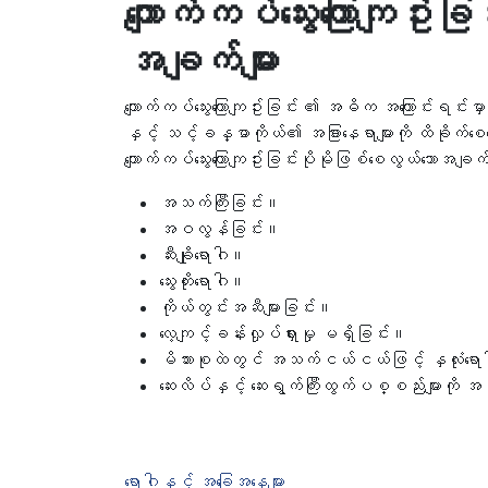
ကျောက်ကပ်သွေးကြောကျဥ်းခြ
အချက်များ
ကျောက်ကပ်သွေးကြောကျဥ်းခြင်း ၏ အဓိက အကြောင်းရင်းမှာ
နှင့် သင့်ခန္ဓာကိုယ်၏ အခြားနေရာများကို ထိခိုက်စေသ
ကျောက်ကပ်သွေးကြောကျဥ်းခြင်းပိုမိုဖြစ်စေလွယ်သောအခ
အသက်ကြီးခြင်း။
အဝလွန်ခြင်း။
ဆီးချိုရောဂါ။
သွေးတိုး‌ရောဂါ။
ကိုယ်တွင်းအဆီများခြင်း။
လေ့ကျင့်ခန်းလှုပ်ရှားမှု မရှိခြင်း။
မိသားစုထဲတွင် အသက်ငယ်ငယ်ဖြင့် နှလုံးရောဂါဖ
ဆေးလိပ်နှင့် ဆေးရွက်ကြီးထွက်ပစ္စည်းများကို အသ
ရောဂါနှင့် အခြေအနေများ