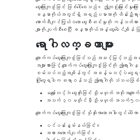
သွေးကြောကျဥ်းခြင်း ဖြစ်ပေါ်စေသည်။ ဤကျဉ်းမြောင်းမှ
ခန္ဓာကိုယ်အတွင်းရှိ အရည်ပမာဏကို ထိန်းညှိရာတွင
အောက်ဆီဂျင်ကြွယ်ဝသော သွေးစီးဆင်းမှုကို ကန့်သတ်ထား
များကို ပျက်စီးစေပြီး ခန္ဓာကိုယ်အနှံ့ သွေးပေါင်ချိ
ရောဂါလက္ခဏာများ
ကျောက်ကပ်သွေးကြောကျဥ်းခြင်းသည် အဆင့်မြင့်သည
အများအားဖြင့် ကျောက်ကပ်သွေးကြောကျဥ်းခြင်းကို ဤရောဂ
စမ်းသပ်သည့်အချိန်တွင် အခန့်မသင့်ပဲ တွေ့ရတ
ကြုံတွေ့ရပါက ဆရာဝန်သည် ဤရောဂါကို သံသယဖြစ
မမျှော်လင့်ဘဲ သွေးတိုးခြင်း သို့မဟုတ် အလိုအလျောက်
အသက် ၃၀မတိုင်မှီ သို့မဟုတ် အသက်၅၀နောက်ပ
ကျောက်ကပ်သွေးကြောကျဥ်းခြင်း ပိုဆိုးလာသောအခါတွင် ပေါ်
ပင်ပန်းနွမ်းနယ်ခြင်း။
အစားအသောက်ပျက်ခြင်း။