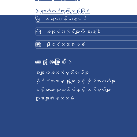
ကျောက်ကပ်သွေးကြောကျဥ်းခြင်း
ဆရာ၀◌န်ရှာဖွေရန်
အလုပ်အကိုင်များကို ရှာဖွေပါ
နိုင်ငံတကာအာမခံ
ဆေးရုံအကြောင်း
အချက်အလက်မှတ်တမ်းစု
နိုင်ငံတကာမှ ရုံးများနှင့် ကိုယ်စားလှယ်များ
ရရှိထားသော ဆုတံဆိပ်နှင့် လက်မှတ်များ
လူနာများ၏မှတ်တမ်း