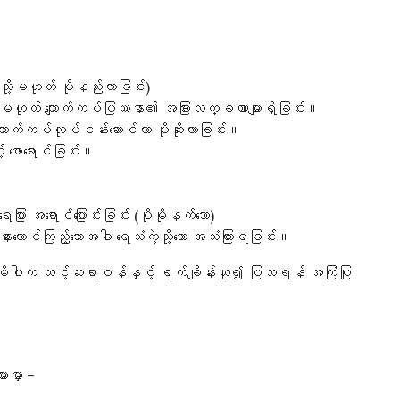
း သို့မဟုတ် ပိုနည်းလာခြင်း)
 သို့မဟုတ် ကျောက်ကပ်ပြဿနာ၏ အခြားလက္ခဏာများရှိခြင်း။
ျောက်ကပ်လုပ်ငန်းဆောင်တာ ပိုဆိုးလာခြင်း။
် ဖောရောင်ခြင်း။
ေပြား အရောင်ပြောင်းခြင်း (ပိုမိုနက်သော)
းထောင်ကြည့်သောအခါ ရေသံကဲ့သို့သော အသံကြားရခြင်း။
ပြုမိပါက သင့်ဆရာဝန်နှင့် ရက်ချိန်းယူ၍ ပြသရန် အကြံပြု
ားမှာ –