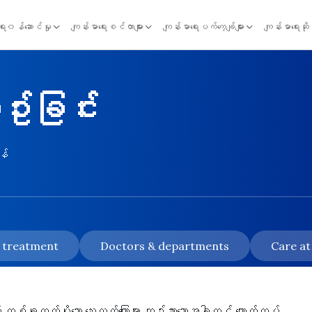
ရေး၀န်ဆောင်မှု
ကျန်းမာရေးစင်တာများ
ကျန်းမာရေးပက်ကေ့ချ်များ
ကျန်းမာရေးဆိ
ျဥ်းခြင်း
န်
& treatment
Doctors & departments
Care at
တ် တစ်ခုထက်ပိုသော သွေးလွှတ်ကြောများ ကျဉ်းသွားသောအခါတွင် ကျောက်ကပ်