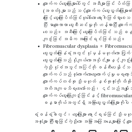
ကျောက်ကပ်သွေးကြောများပေါ်တွင် အဆီများခြင်း ပ
(အဖတ်) များသည် သင့်ကျောက်ကပ်သွေးလွှတ်ကြောများ၏
ကြောင့် သွေးကြောပိတ်ခြင်းဟုခေါ်သော ရောဂါဖြစ်ပ
ပြီး မာကျောလာကာ သွေးစီးဆင်းမှုကို ဟန့်တားပြီး ကျောက်
စေသည်။ အဆီကြောင့် သွေးကြောပိတ်ခြင်း သည် ခန္ဓာကိ
ကျဥ်းခြင်း အဓိက အကြောင်းရင်းဖြစ်သည်။
Fibromuscular dysplasia ။ Fibromuscu
သွေးလွှတ်ကြောနံရံအတွင်း ပုံမှန်မဟုတ်သော ကြွက
သွေးလွှတ်ကြောသည် ပိုကျယ်သောအပိုင်းများနှင့် ကျဉ်းမြောင်
ကဲ့သို့ ပုံစံအသွင်အပြင်ကို ဖန်တီးပေးနိုင်သ
ကျောက်ကပ်သည် လုံလောက်သောသွေးထောက်ပံ့မှုမရတော့ဘ
ကျောက်ကပ်တစ်ခု သို့မဟုတ် နှစ်ခုလုံးကို ထိ
အတိအကျမသိရသေးသော်လည်း၊ ၎င်းသည်အမျိုးသမီးမ
ကျောက်ကပ်သွေးကြောကျဥ်းခြင်းနှင့် fibromuscula
ခန္ဓာကိုယ်အတွင်းရှိ အခြားသွေးလွှတ်ကြောများကိ
ရံဖန်ရံခါတွင်၊ သွေးကြောများ ရောင်ရမ်းခြင်း သို့မဟုတ် 
အလုံးများ ကြီးထွားခြင်းကဲ့သို့သော အခြားအခြေအနေများကြောင့