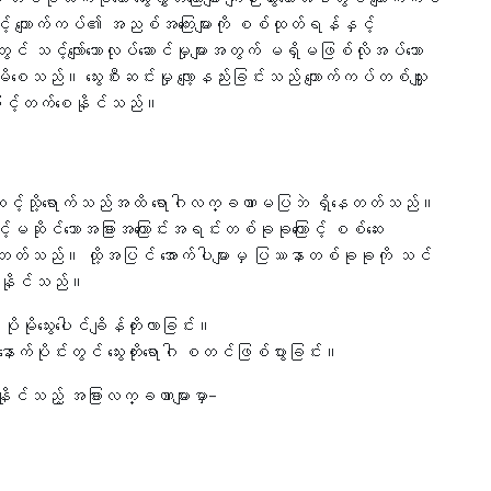
ုကြောင့် ကျောက်ကပ်၏ အညစ်အကြေးများကို စစ်ထုတ်ရန်နှင့်
် သင့်လျော်သောလုပ်ဆောင်မှုများအတွက် မရှိမဖြစ်လိုအပ်သော
မိစေသည်။ သွေးစီးဆင်းမှု လျော့နည်းခြင်းသည် ကျောက်ကပ်တစ်သျှူး
န် မြင့်တက်စေနိုင်သည်။
့်အဆင့်သို့ရောက်သည်အထိ ရောဂါလက္ခဏာမပြဘဲ ရှိနေတတ်သည်။
ါနှင့်မဆိုင်သောအခြားအကြောင်းအရင်းတစ်ခုခုကြောင့် စစ်ဆေး
တ်သည်။ ထို့အပြင် အောက်ပါများမှ ပြဿနာတစ်ခုခုကို သင်
်နိုင်သည်။
 ပိုမိုသွေးပေါင်ချိန်တိုးလာခြင်း။
ိုင်းတွင် သွေးတိုးရောဂါ စတင်ဖြစ်ပွားခြင်း။
လာနိုင်သည့် အခြားလက္ခဏာများမှာ-