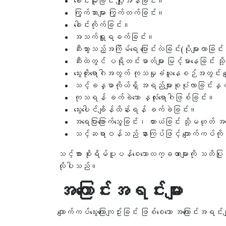
ခေါင်းမူးခြင်း ပျို့အန်ခြင်း။
ကြွက်သားများ ကြွက်တက်ခြင်း။
ခေါင်းကိုက်ခြင်း။
အသက်ရှူရခက်ခြင်း။
ဆီးသွားသည့်အကြိမ်ရေ ပြောင်းလဲခြင်း(ပိုများလာခြင်
ဆီးထဲတွင် ပရိုတင်းဓာတ်များ မြင့်မားနေခြင်း
သွေးတိုးရောဂါအတွက် ကုသမှုခံယူနေစဉ်အတွင်း က
သင့်ခန္ဓာကိုယ်ရှိ အရည်များစုပုံလာခြင်းနှင့
ကုသရန် ခက်ခဲသော နှလုံးရောဂါဖြစ်ခြင်း။
သွေးပေါင်ချိန်ထိန်းရန် ခက်ခဲခြင်း။
အရေပြားခြောက်သွေ့ခြင်း၊ ယားယံခြင်း သို့မဟုတ် အရ
သင့်ဆရာဝန်သည် နားကြပ်ဖြင့် ကျောက်ကပ်ကို နာ
သင့်အား စိုးရိမ်ပူပန်စေသောလက္ခဏာများကို သတိ
လိုပါသည်။
အကြောင်းအရင်းများ
ကျောက်ကပ်သွေးကြောကျဥ်းခြင်း ဖြစ်စေသော အကြောင်းအရင်းမျ